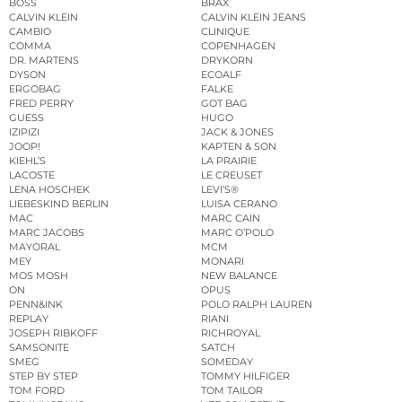
BOSS
BRAX
CALVIN KLEIN
CALVIN KLEIN JEANS
CAMBIO
CLINIQUE
COMMA
COPENHAGEN
DR. MARTENS
DRYKORN
DYSON
ECOALF
ERGOBAG
FALKE
FRED PERRY
GOT BAG
GUESS
HUGO
IZIPIZI
JACK & JONES
JOOP!
KAPTEN & SON
KIEHL’S
LA PRAIRIE
LACOSTE
LE CREUSET
LENA HOSCHEK
LEVI’S®
LIEBESKIND BERLIN
LUISA CERANO
MAC
MARC CAIN
MARC JACOBS
MARC O’POLO
MAYORAL
MCM
MEY
MONARI
MOS MOSH
NEW BALANCE
ON
OPUS
PENN&INK
POLO RALPH LAUREN
REPLAY
RIANI
JOSEPH RIBKOFF
RICHROYAL
SAMSONITE
SATCH
SMEG
SOMEDAY
STEP BY STEP
TOMMY HILFIGER
TOM FORD
TOM TAILOR