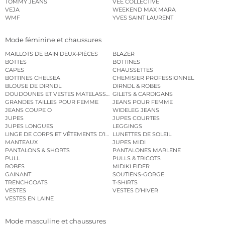
TOMMY JEANS
VEE COLLECTIVE
VEJA
WEEKEND MAX MARA
WMF
YVES SAINT LAURENT
Mode féminine et chaussures
MAILLOTS DE BAIN DEUX-PIÈCES
BLAZER
BOTTES
BOTTINES
CAPES
CHAUSSETTES
BOTTINES CHELSEA
CHEMISIER PROFESSIONNEL
BLOUSE DE DIRNDL
DIRNDL & ROBES
DOUDOUNES ET VESTES MATELASSÉES
GILETS & CARDIGANS
GRANDES TAILLES POUR FEMME
JEANS POUR FEMME
JEANS COUPE O
WIDELEG JEANS
JUPES
JUPES COURTES
JUPES LONGUES
LEGGINGS
LINGE DE CORPS ET VÊTEMENTS D’INTÉRIEUR
LUNETTES DE SOLEIL
MANTEAUX
JUPES MIDI
PANTALONS & SHORTS
PANTALONES MARLENE
PULL
PULLS & TRICOTS
ROBES
MIDIKLEIDER
GAINANT
SOUTIENS-GORGE
TRENCHCOATS
T-SHIRTS
VESTES
VESTES D’HIVER
VESTES EN LAINE
Mode masculine et chaussures