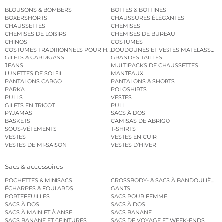
BLOUSONS & BOMBERS
BOTTES & BOTTINES
BOXERSHORTS
CHAUSSURES ÉLÉGANTES
CHAUSSETTES
CHEMISES
CHEMISES DE LOISIRS
CHEMISES DE BUREAU
CHINOS
COSTUMES
COSTUMES TRADITIONNELS POUR HOMME
DOUDOUNES ET VESTES MATELASSÉES
GILETS & CARDIGANS
GRANDES TAILLES
JEANS
MULTIPACKS DE CHAUSSETTES
LUNETTES DE SOLEIL
MANTEAUX
PANTALONS CARGO
PANTALONS & SHORTS
PARKA
POLOSHIRTS
PULLS
VESTES
GILETS EN TRICOT
PULL
PYJAMAS
SACS À DOS
BASKETS
CAMISAS DE ABRIGO
SOUS-VÊTEMENTS
T-SHIRTS
VESTES
VESTES EN CUIR
VESTES DE MI-SAISON
VESTES D’HIVER
Sacs & accessoires
POCHETTES & MINISACS
CROSSBODY- & SACS À BANDOULIÈRE
ÉCHARPES & FOULARDS
GANTS
PORTEFEUILLES
SACS POUR FEMME
SACS À DOS
SACS À DOS
SACS À MAIN ET À ANSE
SACS BANANE
SACS BANANE ET CEINTURES
SACS DE VOYAGE ET WEEK-ENDS