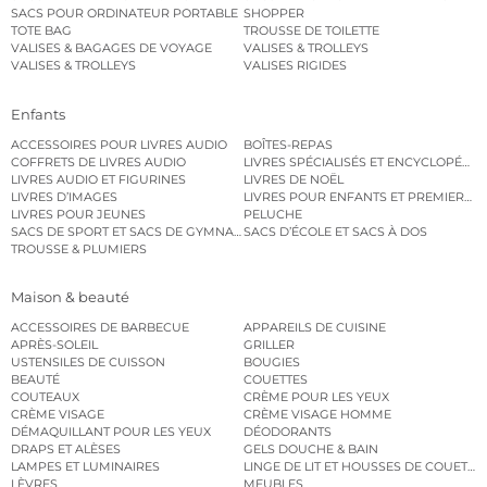
SACS POUR ORDINATEUR PORTABLE
SHOPPER
TOTE BAG
TROUSSE DE TOILETTE
VALISES & BAGAGES DE VOYAGE
VALISES & TROLLEYS
VALISES & TROLLEYS
VALISES RIGIDES
Enfants
ACCESSOIRES POUR LIVRES AUDIO
BOÎTES-REPAS
COFFRETS DE LIVRES AUDIO
LIVRES SPÉCIALISÉS ET ENCYCLOPÉDI
LIVRES AUDIO ET FIGURINES
LIVRES DE NOËL
LIVRES D’IMAGES
LIVRES POUR ENFANTS ET PREMIERS L
LIVRES POUR JEUNES
PELUCHE
SACS DE SPORT ET SACS DE GYMNASTIQUE
SACS D’ÉCOLE ET SACS À DOS
TROUSSE & PLUMIERS
Maison & beauté
ACCESSOIRES DE BARBECUE
APPAREILS DE CUISINE
APRÈS-SOLEIL
GRILLER
USTENSILES DE CUISSON
BOUGIES
BEAUTÉ
COUETTES
COUTEAUX
CRÈME POUR LES YEUX
CRÈME VISAGE
CRÈME VISAGE HOMME
DÉMAQUILLANT POUR LES YEUX
DÉODORANTS
DRAPS ET ALÈSES
GELS DOUCHE & BAIN
LAMPES ET LUMINAIRES
LINGE DE LIT ET HOUSSES DE COUETTE
LÈVRES
MEUBLES