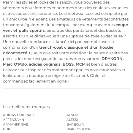
Parmi les styles et looks de la saison, vous trouverez des
vêtements pour femmes et hommes dans des couleurs actuelles
et des coupes très tendance. Le streetwear cool est complété par
un chic urbain élégant. Les amateurs de vêtements décontractés
trouveront également leur compte, par exemple avec des
coupe-
vent et pulls sportifs
, ainsi que des pantalons et des baskets
assortis. Ou que diriez-vous d’une rupture de style audacieuse ?
Une nouvelle tendance est lancée ici par exemple avec la
combinaison d’un
trench-coat classique et d’un hoodie
décontracté
. Quelle que soit votre décision : la haute qualité des
pièces de mode est garantie par des noms comme
DRYKORN
,
Marc O’Polo
,
adidas originals
,
BOSS
,
MCM
et bien d’autres.
Laissez-vous inspirer dès maintenant par les nouveaux styles et
looks dans la boutique en ligne de Kastner & Öhler et
commandez facilement en ligne !
Les meilleures marques
ADIDAS ORIGINALS
AESOP
AFFENZAHN
ALESSI
ARMANI/PRIVÉ
BARBOUR
BDK
BIRKENSTOCK