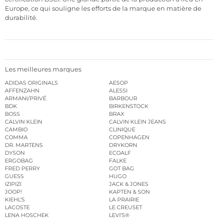
Europe, ce qui souligne les efforts de la marque en matière de
durabilité.
Les meilleures marques
ADIDAS ORIGINALS
AESOP
AFFENZAHN
ALESSI
ARMANI/PRIVÉ
BARBOUR
BDK
BIRKENSTOCK
BOSS
BRAX
CALVIN KLEIN
CALVIN KLEIN JEANS
CAMBIO
CLINIQUE
COMMA
COPENHAGEN
DR. MARTENS
DRYKORN
DYSON
ECOALF
ERGOBAG
FALKE
FRED PERRY
GOT BAG
GUESS
HUGO
IZIPIZI
JACK & JONES
JOOP!
KAPTEN & SON
KIEHL’S
LA PRAIRIE
LACOSTE
LE CREUSET
LENA HOSCHEK
LEVI’S®