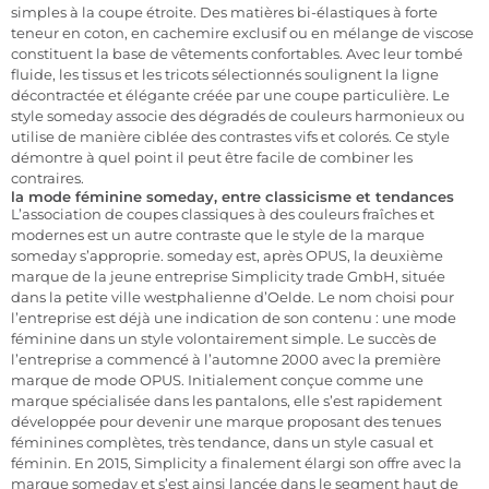
simples à la coupe étroite. Des matières bi-élastiques à forte
teneur en coton, en cachemire exclusif ou en mélange de viscose
constituent la base de vêtements confortables. Avec leur tombé
fluide, les tissus et les tricots sélectionnés soulignent la ligne
décontractée et élégante créée par une coupe particulière. Le
style someday associe des dégradés de couleurs harmonieux ou
utilise de manière ciblée des contrastes vifs et colorés. Ce style
démontre à quel point il peut être facile de combiner les
contraires.
la mode féminine someday, entre classicisme et tendances
L’association de coupes classiques à des couleurs fraîches et
modernes est un autre contraste que le style de la marque
someday s’approprie. someday est, après OPUS, la deuxième
marque de la jeune entreprise Simplicity trade GmbH, située
dans la petite ville westphalienne d’Oelde. Le nom choisi pour
l’entreprise est déjà une indication de son contenu : une mode
féminine dans un style volontairement simple. Le succès de
l’entreprise a commencé à l’automne 2000 avec la première
marque de mode OPUS. Initialement conçue comme une
marque spécialisée dans les pantalons, elle s’est rapidement
développée pour devenir une marque proposant des tenues
féminines complètes, très tendance, dans un style casual et
féminin. En 2015, Simplicity a finalement élargi son offre avec la
marque someday et s’est ainsi lancée dans le segment haut de