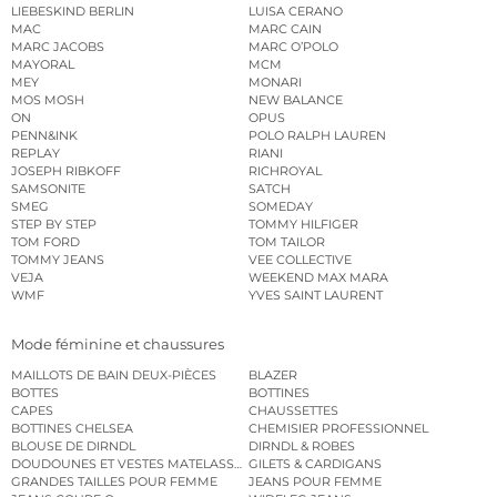
LIEBESKIND BERLIN
LUISA CERANO
MAC
MARC CAIN
MARC JACOBS
MARC O’POLO
MAYORAL
MCM
MEY
MONARI
MOS MOSH
NEW BALANCE
ON
OPUS
PENN&INK
POLO RALPH LAUREN
REPLAY
RIANI
JOSEPH RIBKOFF
RICHROYAL
SAMSONITE
SATCH
SMEG
SOMEDAY
STEP BY STEP
TOMMY HILFIGER
TOM FORD
TOM TAILOR
TOMMY JEANS
VEE COLLECTIVE
VEJA
WEEKEND MAX MARA
WMF
YVES SAINT LAURENT
Mode féminine et chaussures
MAILLOTS DE BAIN DEUX-PIÈCES
BLAZER
BOTTES
BOTTINES
CAPES
CHAUSSETTES
BOTTINES CHELSEA
CHEMISIER PROFESSIONNEL
BLOUSE DE DIRNDL
DIRNDL & ROBES
DOUDOUNES ET VESTES MATELASSÉES
GILETS & CARDIGANS
GRANDES TAILLES POUR FEMME
JEANS POUR FEMME