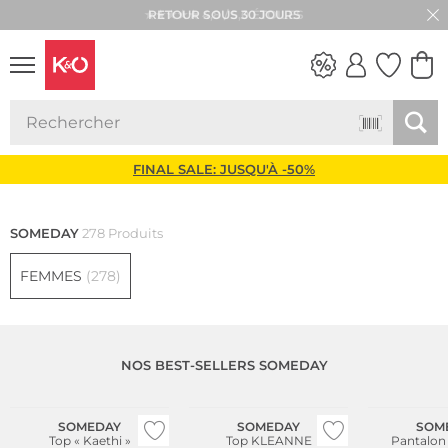
★★★★★ 4,8 / 5,0 ÉTOILES
LOOKS
WEDDING
VIBES
FINAL SALE: JUSQU'À -50%
SOMEDAY
278 Produits
FEMMES
(278)
NOS BEST-SELLERS SOMEDAY
SOMEDAY
SOMEDAY
SOM
Top « Kaethi »
Top KLEANNE
Pantalon