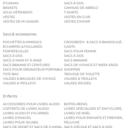
PYJAMAS
SACS À DOS
BASKETS
CAMISAS DE ABRIGO
SOUS-VÊTEMENTS
T-SHIRTS
VESTES
VESTES EN CUIR
VESTES DE MI-SAISON
VESTES D’HIVER
Sacs & accessoires
POCHETTES & MINISACS
CROSSBODY- & SACS À BANDOULIÈRE
ÉCHARPES & FOULARDS
GANTS
PORTEFEUILLES
SACS POUR FEMME
SACS À DOS
SACS À DOS
SACS À MAIN ET À ANSE
SACS BANANE
SACS BANANE ET CEINTURES
SACS DE VOYAGE ET WEEK-ENDS
SACS POUR ORDINATEUR PORTABLE
SHOPPER
TOTE BAG
TROUSSE DE TOILETTE
VALISES & BAGAGES DE VOYAGE
VALISES & TROLLEYS
VALISES & TROLLEYS
VALISES RIGIDES
Enfants
ACCESSOIRES POUR LIVRES AUDIO
BOÎTES-REPAS
COFFRETS DE LIVRES AUDIO
LIVRES SPÉCIALISÉS ET ENCYCLOPÉDI
LIVRES AUDIO ET FIGURINES
LIVRES DE NOËL
LIVRES D’IMAGES
LIVRES POUR ENFANTS ET PREMIERS L
LIVRES POUR JEUNES
PELUCHE
SACS DE SPORT ET SACS DE GYMNASTIQUE
SACS D’ÉCOLE ET SACS À DOS