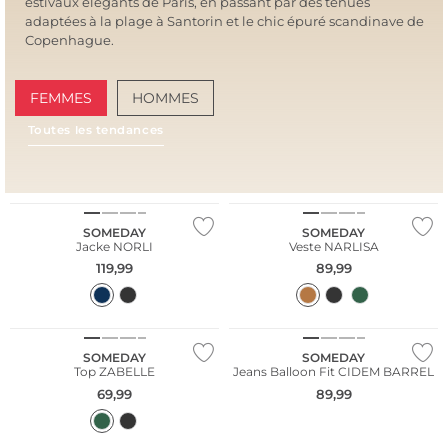
estivaux élégants de Paris, en passant par des tenues
adaptées à la plage à Santorin et le chic épuré scandinave de
Copenhague.
FEMMES
HOMMES
Toutes les tendances
AMALFI VIBES
SAN
NOUVEAU
SOMEDAY
SOMEDAY
Jacke NORLI
Veste NARLISA
119,99
89,99
NOUVEAU
SOMEDAY
SOMEDAY
Top ZABELLE
Jeans Balloon Fit CIDEM BARREL
69,99
89,99
NOUVEAU