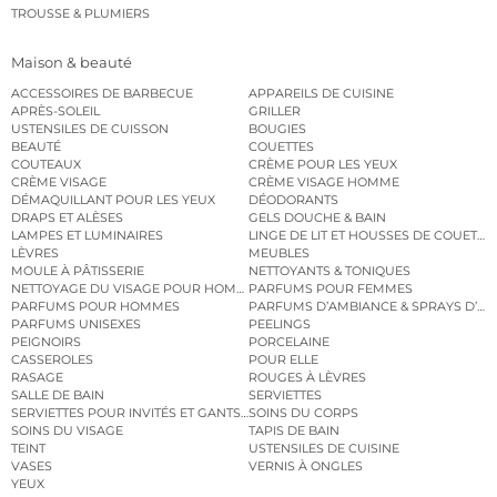
TROUSSE & PLUMIERS
Maison & beauté
ACCESSOIRES DE BARBECUE
APPAREILS DE CUISINE
APRÈS-SOLEIL
GRILLER
USTENSILES DE CUISSON
BOUGIES
BEAUTÉ
COUETTES
COUTEAUX
CRÈME POUR LES YEUX
CRÈME VISAGE
CRÈME VISAGE HOMME
DÉMAQUILLANT POUR LES YEUX
DÉODORANTS
DRAPS ET ALÈSES
GELS DOUCHE & BAIN
LAMPES ET LUMINAIRES
LINGE DE LIT ET HOUSSES DE COUETTE
LÈVRES
MEUBLES
MOULE À PÂTISSERIE
NETTOYANTS & TONIQUES
NETTOYAGE DU VISAGE POUR HOMMES
PARFUMS POUR FEMMES
PARFUMS POUR HOMMES
PARFUMS D’AMBIANCE & SPRAYS D’A
PARFUMS UNISEXES
PEELINGS
PEIGNOIRS
PORCELAINE
CASSEROLES
POUR ELLE
RASAGE
ROUGES À LÈVRES
SALLE DE BAIN
SERVIETTES
SERVIETTES POUR INVITÉS ET GANTS DE TOILETTE
SOINS DU CORPS
SOINS DU VISAGE
TAPIS DE BAIN
TEINT
USTENSILES DE CUISINE
VASES
VERNIS À ONGLES
YEUX