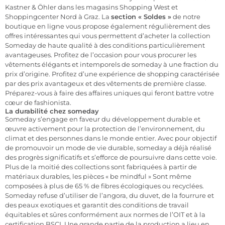
Kastner & Öhler dans les
magasins
Shopping West
et
Shoppingcenter Nord
à Graz. La
section « Soldes »
de notre
boutique en ligne vous propose également régulièrement des
offres intéressantes qui vous permettent d’acheter la collection
Someday de haute qualité à des conditions particulièrement
avantageuses. Profitez de l’occasion pour vous procurer les
vêtements élégants et intemporels de someday à une fraction du
prix d’origine. Profitez d’une expérience de shopping caractérisée
par des prix avantageux et des vêtements de première classe.
Préparez-vous à faire des affaires uniques qui feront battre votre
cœur de fashionista.
La durabilité chez someday
Someday s’engage en faveur du développement durable et
œuvre activement pour la protection de l’environnement, du
climat et des personnes dans le monde entier. Avec pour objectif
de promouvoir un mode de vie durable, someday a déjà réalisé
des progrès significatifs et s’efforce de poursuivre dans cette voie.
Plus de la moitié des collections sont fabriquées à partir de
matériaux durables, les pièces « be mindful » Sont même
composées à plus de 65 % de fibres écologiques ou recyclées.
Someday refuse d’utiliser de l’angora, du duvet, de la fourrure et
des peaux exotiques et garantit des conditions de travail
équitables et sûres conformément aux normes de l’OIT et à la
certification BSCI. Une grande partie de la production a lieu en