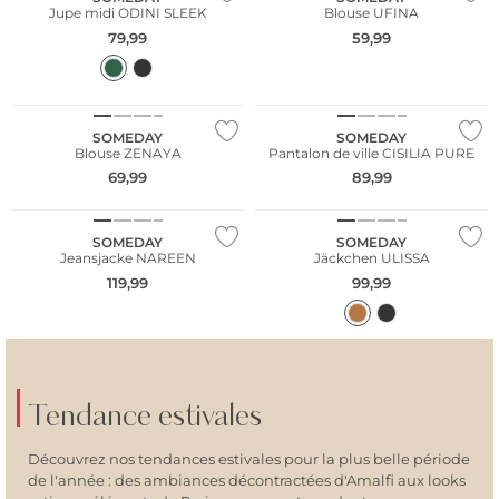
Jupe midi ODINI SLEEK
Blouse UFINA
79,99
59,99
NOUVEAU
NOUVEAU
SOMEDAY
SOMEDAY
Blouse ZENAYA
Pantalon de ville CISILIA PURE
69,99
89,99
NOUVEAU
NOUVEAU
SOMEDAY
SOMEDAY
Jeansjacke NAREEN
Jäckchen ULISSA
119,99
99,99
Tendance estivales
Découvrez nos tendances estivales pour la plus belle période
de l'année : des ambiances décontractées d'Amalfi aux looks