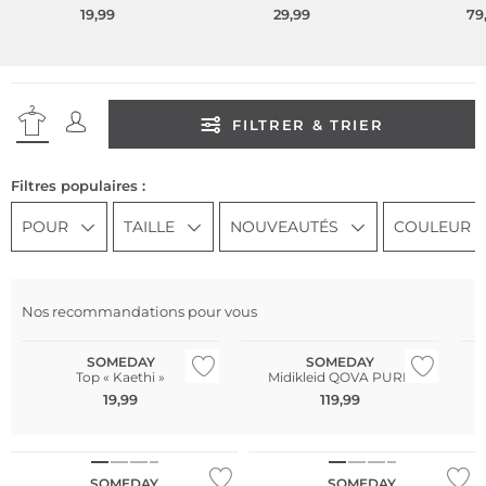
19,99
29,99
79
FILTRER & TRIER
Filtres populaires :
POUR
TAILLE
NOUVEAUTÉS
COULEUR
Nos recommandations pour vous
SOMEDAY
SOMEDAY
Top « Kaethi »
Midikleid QOVA PURE
19,99
119,99
NOUVEAU
NOUVEAU
SOMEDAY
SOMEDAY