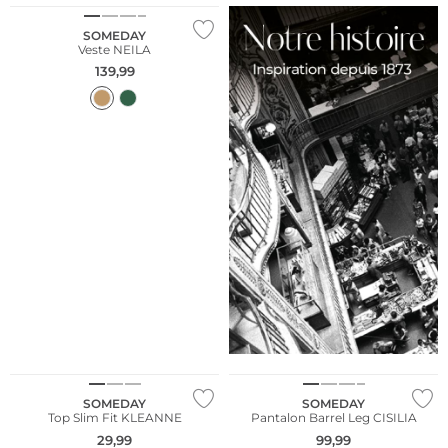
SOMEDAY
Veste NEILA
139,99
SOMEDAY
SOMEDAY
Top Slim Fit KLEANNE
Pantalon Barrel Leg CISILIA
29,99
99,99