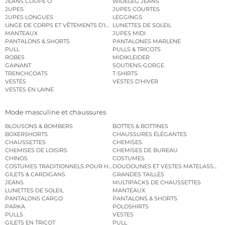
JEANS COUPE O
WIDELEG JEANS
JUPES
JUPES COURTES
JUPES LONGUES
LEGGINGS
LINGE DE CORPS ET VÊTEMENTS D’INTÉRIEUR
LUNETTES DE SOLEIL
MANTEAUX
JUPES MIDI
PANTALONS & SHORTS
PANTALONES MARLENE
PULL
PULLS & TRICOTS
ROBES
MIDIKLEIDER
GAINANT
SOUTIENS-GORGE
TRENCHCOATS
T-SHIRTS
VESTES
VESTES D’HIVER
VESTES EN LAINE
Mode masculine et chaussures
BLOUSONS & BOMBERS
BOTTES & BOTTINES
BOXERSHORTS
CHAUSSURES ÉLÉGANTES
CHAUSSETTES
CHEMISES
CHEMISES DE LOISIRS
CHEMISES DE BUREAU
CHINOS
COSTUMES
COSTUMES TRADITIONNELS POUR HOMME
DOUDOUNES ET VESTES MATELASSÉES
GILETS & CARDIGANS
GRANDES TAILLES
JEANS
MULTIPACKS DE CHAUSSETTES
LUNETTES DE SOLEIL
MANTEAUX
PANTALONS CARGO
PANTALONS & SHORTS
PARKA
POLOSHIRTS
PULLS
VESTES
GILETS EN TRICOT
PULL