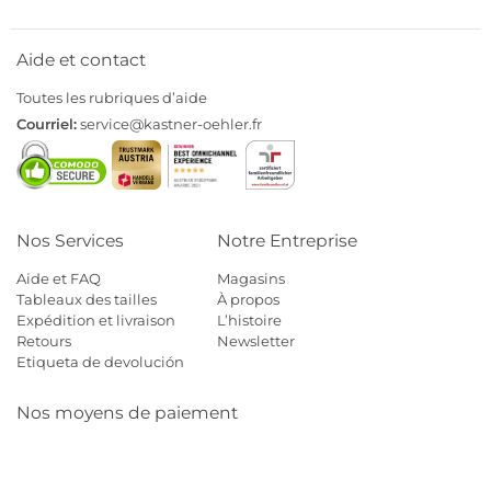
Aide et contact
Toutes les rubriques d’aide
Courriel:
service@kastner-oehler.fr
Nos Services
Notre Entreprise
Aide et FAQ
Magasins
Tableaux des tailles
À propos
Expédition et livraison
L’histoire
Retours
Newsletter
Etiqueta de devolución
Nos moyens de paiement
Mastercard
Visa
Diners
Cb
Applepay
Amazon
Payp