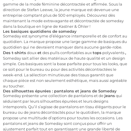
gamme de la mode féminine décontractée et affirmée. Sous la
direction de Stefan Leewe, la jeune marque est devenue une
entreprise comptant plus de 500 employés. Découvrez dès
maintenant la mode extravagante et décontractée de someday
dans la boutique en ligne de Kastner & Öhler !
Les basiques quotidiens de someday
Someday est synonyme d’élégance intemporelle et de confort au
quotidien. La marque propose une large gamme de basiques du
quotidien qui ne devraient manquer dans aucune garde-robe.
Des t-shirts
doux
et
des pulls confortables aux
tops
polyvalents
,
Someday sait allier des matériaux de haute qualité et un design
simple. Ces basiques sont la base parfaite pour tous les looks, que
ce soit pour le bureau ou pour des activités décontractées le
week-end. La sélection minutieuse des tissus garantit que
chaque pièce est non seulement esthétique, mais aussi agréable
au toucher.
Des silhouettes épurées : pantalons et jeans de Someday
Someday présente une collection de pantalons et de
jeans
qui
séduisent par leurs silhouettes épurées et leurs designs
intemporels. Qu’il s’agisse de pantalons en tissu élégants pour le
bureau ou de jeans décontractés pour le quotidien, la marque
propose une multitude d’options pour toutes les occasions. Les
pantalons et jeans de Someday sont conçus pour offrir un
ajustement parfait tout en garantissant une grande liberté de