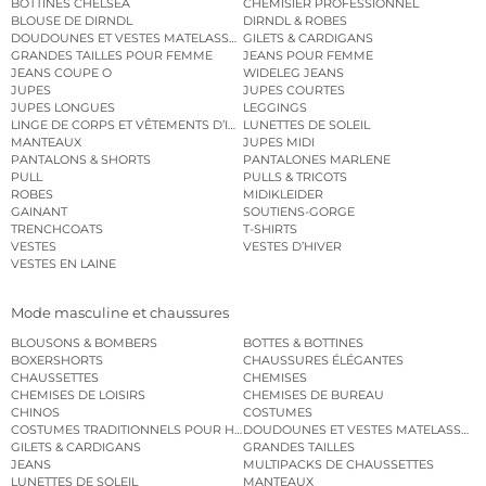
BOTTINES CHELSEA
CHEMISIER PROFESSIONNEL
BLOUSE DE DIRNDL
DIRNDL & ROBES
DOUDOUNES ET VESTES MATELASSÉES
GILETS & CARDIGANS
GRANDES TAILLES POUR FEMME
JEANS POUR FEMME
JEANS COUPE O
WIDELEG JEANS
JUPES
JUPES COURTES
JUPES LONGUES
LEGGINGS
LINGE DE CORPS ET VÊTEMENTS D’INTÉRIEUR
LUNETTES DE SOLEIL
MANTEAUX
JUPES MIDI
PANTALONS & SHORTS
PANTALONES MARLENE
PULL
PULLS & TRICOTS
ROBES
MIDIKLEIDER
GAINANT
SOUTIENS-GORGE
TRENCHCOATS
T-SHIRTS
VESTES
VESTES D’HIVER
VESTES EN LAINE
Mode masculine et chaussures
BLOUSONS & BOMBERS
BOTTES & BOTTINES
BOXERSHORTS
CHAUSSURES ÉLÉGANTES
CHAUSSETTES
CHEMISES
CHEMISES DE LOISIRS
CHEMISES DE BUREAU
CHINOS
COSTUMES
COSTUMES TRADITIONNELS POUR HOMME
DOUDOUNES ET VESTES MATELASSÉES
GILETS & CARDIGANS
GRANDES TAILLES
JEANS
MULTIPACKS DE CHAUSSETTES
LUNETTES DE SOLEIL
MANTEAUX