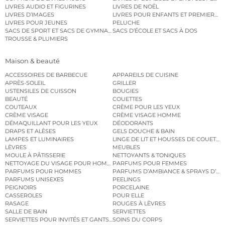
LIVRES AUDIO ET FIGURINES
LIVRES DE NOËL
LIVRES D’IMAGES
LIVRES POUR ENFANTS ET PREMIERS L
LIVRES POUR JEUNES
PELUCHE
SACS DE SPORT ET SACS DE GYMNASTIQUE
SACS D’ÉCOLE ET SACS À DOS
TROUSSE & PLUMIERS
Maison & beauté
ACCESSOIRES DE BARBECUE
APPAREILS DE CUISINE
APRÈS-SOLEIL
GRILLER
USTENSILES DE CUISSON
BOUGIES
BEAUTÉ
COUETTES
COUTEAUX
CRÈME POUR LES YEUX
CRÈME VISAGE
CRÈME VISAGE HOMME
DÉMAQUILLANT POUR LES YEUX
DÉODORANTS
DRAPS ET ALÈSES
GELS DOUCHE & BAIN
LAMPES ET LUMINAIRES
LINGE DE LIT ET HOUSSES DE COUETTE
LÈVRES
MEUBLES
MOULE À PÂTISSERIE
NETTOYANTS & TONIQUES
NETTOYAGE DU VISAGE POUR HOMMES
PARFUMS POUR FEMMES
PARFUMS POUR HOMMES
PARFUMS D’AMBIANCE & SPRAYS D’A
PARFUMS UNISEXES
PEELINGS
PEIGNOIRS
PORCELAINE
CASSEROLES
POUR ELLE
RASAGE
ROUGES À LÈVRES
SALLE DE BAIN
SERVIETTES
SERVIETTES POUR INVITÉS ET GANTS DE TOILETTE
SOINS DU CORPS