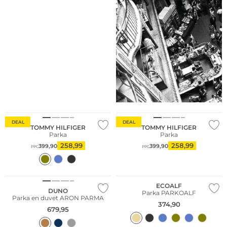
Grandes tailles
Grandes tailles
Durable
DEAL
DEAL
TOMMY HILFIGER
TOMMY HILFIGER
Parka
Parka
258,99
258,99
399,90
399,90
PPC
PPC
NOUVEAU
NOUVEAU
Durable
ECOALF
DUNO
Parka PARKOALF
Parka en duvet ARON PARMA
374,90
679,95
NOUVEAU
NOUVEAU