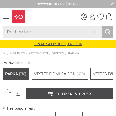
★★★★★ 4,8 / 5,0 ÉTOILES
LOOKS
WEDDING
VIBES
FINAL SALE: JUSQU'À -50%
HOMMES
VÊTEMENTS
VESTES
PARKA
PARKA
116 Produits
PARKA
(116)
VESTES DE MI-SAISON
(419)
VESTES D'H
FILTRER & TRIER
Filtres populaires :