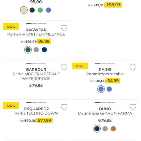
95,00
258,99
399,90
PPC
DEAL
RAGWEAR
Parka MR SMITHEM MELANGE
96,99
149,99
PPC
NOUVEAU
DEAL
BARBOUR
RAINS
Parka MODERN BEDALE
Parka imperméable
WATERPROOF
64,99
100,00
PPC
379,95
DEAL
DSQUARED2
DUNO
Parka TECHNO DOWN
Daunenparka ARON PARMA
577,99
679,95
890,00
PPC
Meilleures ventes
Grandes tailles