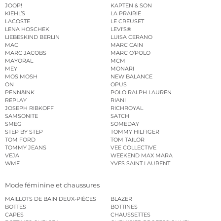
JOOP!
KAPTEN & SON
KIEHL’S
LA PRAIRIE
LACOSTE
LE CREUSET
LENA HOSCHEK
LEVI’S®
LIEBESKIND BERLIN
LUISA CERANO
MAC
MARC CAIN
MARC JACOBS
MARC O’POLO
MAYORAL
MCM
MEY
MONARI
MOS MOSH
NEW BALANCE
ON
OPUS
PENN&INK
POLO RALPH LAUREN
REPLAY
RIANI
JOSEPH RIBKOFF
RICHROYAL
SAMSONITE
SATCH
SMEG
SOMEDAY
STEP BY STEP
TOMMY HILFIGER
TOM FORD
TOM TAILOR
TOMMY JEANS
VEE COLLECTIVE
VEJA
WEEKEND MAX MARA
WMF
YVES SAINT LAURENT
Mode féminine et chaussures
MAILLOTS DE BAIN DEUX-PIÈCES
BLAZER
BOTTES
BOTTINES
CAPES
CHAUSSETTES