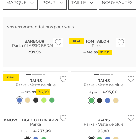
MARQUE
POUR
TAILLE
NOUVEAUTÉS
Nos recommandations pour vous
Meilleures ventes
Me
BARBOUR
TOM TAILOR
DEAL
Parka CLASSIC BEDALE
Parka
399,95
89,99
149,99
PPC
DEAL
RAINS
RAINS
Parka - Veste de pluie
Parka - Veste de pluie
76,99
95,00
129,00
à partir de
PPC
KNOWLEDGE COTTON APPAREL
RAINS
Parka
Parka - Veste de pluie
233,99
95,00
à partir de