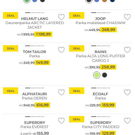
Grandes tailles
DEAL
DEAL
HELMUT LANG
JOOP
Daunenparka ARCTIC LAYERED
Parka matelassé CHADWIK
JACKET
268,99
449,95
PPC
1 198,99
1 999,95
PPC
DEAL
DEAL
TOM TAILOR
RAINS
Parka
Parka ALTA LONG PUFFER
CARGO J
149,99
249,99
PPC
258,99
399,95
PPC
Durable
DEAL
DEAL
ALPHATAURI
ECOALF
Parka OEREN
Parka
616,99
159,99
949,95
229,90
PPC
PPC
DEAL
SUPERDRY
SUPERDRY
Parka EVEREST
Parka CITY PADDED
155,99
129,99
à partir de
199,99
PPC