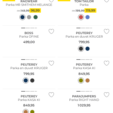
RAGWEAR
TOM TAILOR
Parka MR SMITHEM MELANGE
Parka
96,99
119,99
149,99
199,99
PPC
PPC
NOUVEAU
BOSS
PEUTEREY
Parka OFINE
Parka en duvet KRUGER
499,00
799,95
NOUVEAU
NOUVEAU
PEUTEREY
PEUTEREY
Parka en duvet KRUGER
Parka KASA KI
799,95
849,95
NOUVEAU
NOUVEAU
PEUTEREY
PARAJUMPERS
Parka KASA KI
Parka RIGHT HAND
849,95
1 029,95