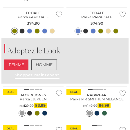
Durable
Durable
ECOALF
ECOALF
Parka PARKOALF
Parka PARKOALF
374,90
374,90
Adoptez le Look
FEMME
HOMME
Shoppez maintenant
Durable
DEAL
DEAL
JACK & JONES
RAGWEAR
Parka JJEKEEN
Parka MR SMITHEM MELANGE
83,99
96,99
129,99
149,99
PPC
PPC
DEAL
DEAL