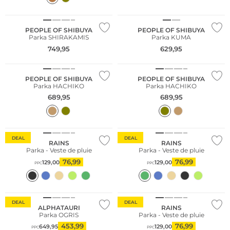
NOUVEAU
NOUVEAU
PEOPLE OF SHIBUYA
PEOPLE OF SHIBUYA
Parka SHIRAKAMIS
Parka KUMA
749,95
629,95
NOUVEAU
NOUVEAU
PEOPLE OF SHIBUYA
PEOPLE OF SHIBUYA
Parka HACHIKO
Parka HACHIKO
689,95
689,95
DEAL
DEAL
RAINS
RAINS
Parka - Veste de pluie
Parka - Veste de pluie
76,99
76,99
129,00
129,00
PPC
PPC
DEAL
DEAL
Grandes tailles
ALPHATAURI
RAINS
Parka OGRIS
Parka - Veste de pluie
Meilleures ventes
453,99
76,99
649,95
129,00
PPC
PPC