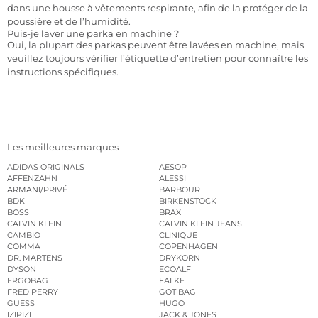
dans une housse à vêtements respirante, afin de la protéger de la
poussière et de l’humidité.
Puis-je laver une parka en machine ?
Oui, la plupart des parkas peuvent être lavées en machine, mais
veuillez toujours vérifier l’étiquette d’entretien pour connaître les
instructions spécifiques.
Les meilleures marques
ADIDAS ORIGINALS
AESOP
AFFENZAHN
ALESSI
ARMANI/PRIVÉ
BARBOUR
BDK
BIRKENSTOCK
BOSS
BRAX
CALVIN KLEIN
CALVIN KLEIN JEANS
CAMBIO
CLINIQUE
COMMA
COPENHAGEN
DR. MARTENS
DRYKORN
DYSON
ECOALF
ERGOBAG
FALKE
FRED PERRY
GOT BAG
GUESS
HUGO
IZIPIZI
JACK & JONES