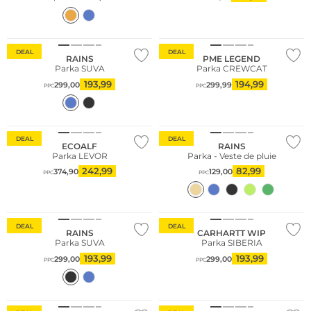
DEAL
DEAL
RAINS
PME LEGEND
Parka SUVA
Parka CREWCAT
193,99
194,99
299,00
299,99
PPC
PPC
Durable
DEAL
DEAL
ECOALF
RAINS
Parka LEVOR
Parka - Veste de pluie
242,99
82,99
374,90
129,00
PPC
PPC
DEAL
DEAL
RAINS
CARHARTT WIP
Parka SUVA
Parka SIBERIA
193,99
193,99
299,00
299,00
PPC
PPC