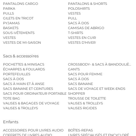
PANTALONS CARGO
PANTALONS & SHORTS
PARKA
POLOSHIRTS
PULLS
VESTES
GILETS EN TRICOT
PULL
PYJAMAS
SACS À DOS
BASKETS
CAMISAS DE ABRIGO
SOUS-VÊTEMENTS
T-SHIRTS
VESTES
VESTES EN CUIR
VESTES DE MI-SAISON
VESTES D’HIVER
Sacs & accessoires
POCHETTES & MINISACS
CROSSBODY- & SACS À BANDOULIÈRE
ÉCHARPES & FOULARDS
GANTS
PORTEFEUILLES
SACS POUR FEMME
SACS À DOS
SACS À DOS
SACS À MAIN ET À ANSE
SACS BANANE
SACS BANANE ET CEINTURES
SACS DE VOYAGE ET WEEK-ENDS
SACS POUR ORDINATEUR PORTABLE
SHOPPER
TOTE BAG
TROUSSE DE TOILETTE
VALISES & BAGAGES DE VOYAGE
VALISES & TROLLEYS
VALISES & TROLLEYS
VALISES RIGIDES
Enfants
ACCESSOIRES POUR LIVRES AUDIO
BOÎTES-REPAS
COFFRETS DE LIVRES AUDIO
LIVRES SPÉCIALISÉS ET ENCYCLOPÉDI