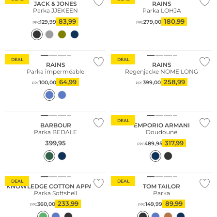
JACK & JONES
RAINS
Parka JJEKEEN
Parka LOHJA
83,99
180,99
129,99
279,00
PPC
PPC
DEAL
DEAL
RAINS
RAINS
Parka imperméable
Regenjacke NOME LONG
64,99
258,99
100,00
399,00
PPC
PPC
Meilleures ventes
DEAL
BARBOUR
EMPORIO ARMANI
Parka BEDALE
Doudoune
399,95
317,99
489,95
PPC
DEAL
DEAL
KNOWLEDGE COTTON APPAREL
TOM TAILOR
Parka Softshell
Parka
233,99
89,99
360,00
149,99
PPC
PPC