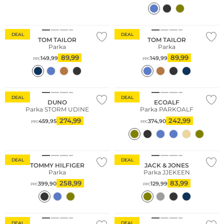
DEAL
DEAL
TOM TAILOR
TOM TAILOR
Parka
Parka
89,99
89,99
149,99
149,99
PPC
PPC
Durable
DEAL
DEAL
DUNO
ECOALF
Parka STORM UDINE
Parka PARKOALF
274,99
242,99
459,95
374,90
PPC
PPC
Grandes tailles
Durable
DEAL
DEAL
TOMMY HILFIGER
JACK & JONES
Parka
Parka JJEKEEN
258,99
83,99
399,90
129,99
PPC
PPC
Durable
DEAL
DEAL