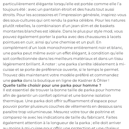
particulièrement élégante lorsqu’elle est portée comme elle l’a
toujours été : avec un pantalon étroit et des hauts tout aussi
étroits. Pour les accessoires et l’impression générale, inspirez-vous
des sous-cultures qui ont rendu la parka célèbre. Pour les natures
plutôt rebelles, la combinaison d’un jean slim et de baskets
montantes blanches est idéale. Dans le plus pur style mod, vous
pouvez également porter la parka avec des chaussures à lacets
pointues en cuir, ainsi qu’une chemise et un pull. En
complément d’un look monochrome entièrement noir et blanc,
une parka peut même avoir un effet élégant, à condition qu’elle
soit confectionnée dans les meilleurs matériaux et dans un tissu
légèrement brillant. À noter : une parka s’arrête idéalement à mi-
cuisse et se porte de préférence ouverte, si le temps le permet.
Trouvez dès maintenant votre modèle préféré et commandez
une
parka
dans la boutique en ligne de Kastner & Öhler !
Quelle taille choisir pour une parka pour homme ?
Il est essentiel de trouver la bonne taille de parka pour homme
afin de garantir un confort optimal et une bonne isolation
thermique. Une parka doit offrir suffisamment d’espace pour
pouvoir porter plusieurs couches de vêtements en dessous sans
paraître trop volumineuse. Mesurez votre tour de poitrine et
comparez-le avec les indications de taille du fabricant. Faites
également attention à la longueur de la parka ; elle doit arriver
au moins à mi-cuisse pour offrir une protection et une chaleur