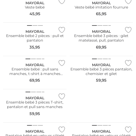
MAYORAL
MAYORAL
Veste bébé
Veste bébé imitation fourrure
45,95
65,95
NOUVEAU
NOUVEAU
MAYORAL
MAYORAL
Ensemble bébé 2 pièces : pull et
Ensemble bébé 3 pièces : gilet
pantalon
matelassé, pull, pantalon
35,95
69,95
NOUVEAU
NOUVEAU
MAYORAL
MAYORAL
Ensemble bébé : pull sans
Ensemble bébé 3 pièces pantalon,
manches, t-shirt à manches
chemisier et gilet
longues et pantalon
69,95
59,95
NOUVEAU
MAYORAL
Ensemble bébé 3 pièces T-shirt,
pantalon et pull sans manches
59,95
NOUVEAU
NOUVEAU
MAYORAL
MAYORAL
Pantalon bébé en velours côtelé
Pantalon bébé en velours côtelé