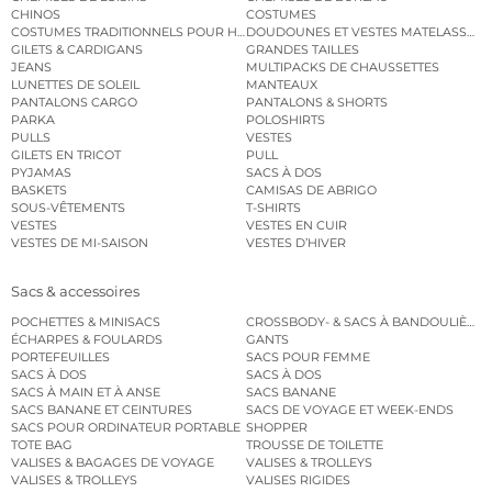
CHINOS
COSTUMES
COSTUMES TRADITIONNELS POUR HOMME
DOUDOUNES ET VESTES MATELASSÉES
GILETS & CARDIGANS
GRANDES TAILLES
JEANS
MULTIPACKS DE CHAUSSETTES
LUNETTES DE SOLEIL
MANTEAUX
PANTALONS CARGO
PANTALONS & SHORTS
PARKA
POLOSHIRTS
PULLS
VESTES
GILETS EN TRICOT
PULL
PYJAMAS
SACS À DOS
BASKETS
CAMISAS DE ABRIGO
SOUS-VÊTEMENTS
T-SHIRTS
VESTES
VESTES EN CUIR
VESTES DE MI-SAISON
VESTES D’HIVER
Sacs & accessoires
POCHETTES & MINISACS
CROSSBODY- & SACS À BANDOULIÈRE
ÉCHARPES & FOULARDS
GANTS
PORTEFEUILLES
SACS POUR FEMME
SACS À DOS
SACS À DOS
SACS À MAIN ET À ANSE
SACS BANANE
SACS BANANE ET CEINTURES
SACS DE VOYAGE ET WEEK-ENDS
SACS POUR ORDINATEUR PORTABLE
SHOPPER
TOTE BAG
TROUSSE DE TOILETTE
VALISES & BAGAGES DE VOYAGE
VALISES & TROLLEYS
VALISES & TROLLEYS
VALISES RIGIDES