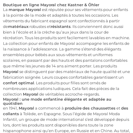
Boutique en ligne Mayoral chez Kastner & Öhler
La
marque Mayoral
est réputée pour ses vêtements pour enfants
à la pointe de la mode et adaptés à toutes les occasions. Les
vêtements du fabricant espagnol sont confectionnés à partir
de
matériaux
robustes et
résistants
. Ils conviennent donc aussi
bien à l’école et à la crèche qu’aux jeux dans la cour de
récréation. Tous les produits sont facilement lavables en machine.
La collection pour enfants de Mayoral accompagne les enfants de
la naissance à l’adolescence. La gamme s’étend des élégants
ensembles pour bébés aux sous-vêtements et uniformes
scolaires, en passant par des hauts et des pantalons confortables
que même les jeunes de 14 ans aiment porter. Les produits
Mayoral
se distinguent par des matériaux de haute qualité et une
fabrication soignée. Leurs coupes confortables garantissent un
confort
optimal
. Les produits pour filles sont ornés de
nombreuses applications ludiques. Cela fait des pièces de la
collection
Mayoral
de véritables accroche-regards.
Mayoral : une mode enfantine élégante et adaptée au
quotidien
en 1941,
Mayoral
a commencé à
produire
des chaussettes
et
des
collants
à Tolède, en Espagne. Sous l’égide de Mayoral Moda
Infantil, un groupe de mode international s’est développé depuis
lors, dont les produits sont disponibles dans toute la zone
hispanophone ainsi qu’en Europe, en Russie et en Chine. Au total,