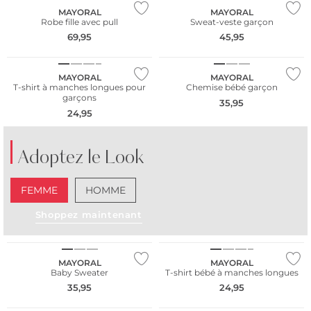
MAYORAL
MAYORAL
Robe fille avec pull
Sweat-veste garçon
69,95
45,95
NOUVEAU
NOUVEAU
MAYORAL
MAYORAL
T-shirt à manches longues pour
Chemise bébé garçon
garçons
35,95
24,95
Adoptez le Look
FEMME
HOMME
Shoppez maintenant
NOUVEAU
NOUVEAU
MAYORAL
MAYORAL
Baby Sweater
T-shirt bébé à manches longues
35,95
24,95
NOUVEAU
NOUVEAU