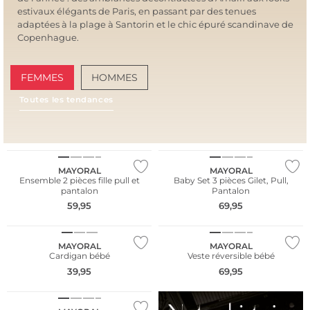
estivaux élégants de Paris, en passant par des tenues
adaptées à la plage à Santorin et le chic épuré scandinave de
Copenhague.
FEMMES
HOMMES
Toutes les tendances
AMALFI VIBES
SAN
NOUVEAU
NOUVEAU
MAYORAL
MAYORAL
Ensemble 2 pièces fille pull et
Baby Set 3 pièces Gilet, Pull,
pantalon
Pantalon
59,95
69,95
NOUVEAU
NOUVEAU
MAYORAL
MAYORAL
Cardigan bébé
Veste réversible bébé
39,95
69,95
NOUVEAU