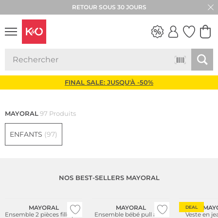
RETOUR SOUS 30 JOURS
LOOKS
WEDDING
VIBES
FINAL SALE: JUSQU'À -50%
MAYORAL
97 Produits
ENFANTS
(97)
NOS BEST-SELLERS MAYORAL
NOUVEAU
NOUVEAU
MAYORAL
MAYORAL
MAY
DEAL
Ensemble 2 pièces fille pull
Ensemble bébé pull avec
Veste en jea