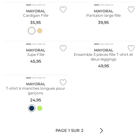
MAYORAL
MAYORAL
Cardigan Fille
Pantalon large fille
35,95
39,95
NOUVEAU
NOUVEAU
MAYORAL
MAYORAL
Jupe Fille
Ensemble 3 pièces fille T-shirt et
deux leggings
45,95
49,95
NOUVEAU
MAYORAL
T-shirt à manches longues pour
garçons
24,95
PAGE 1 SUR 2