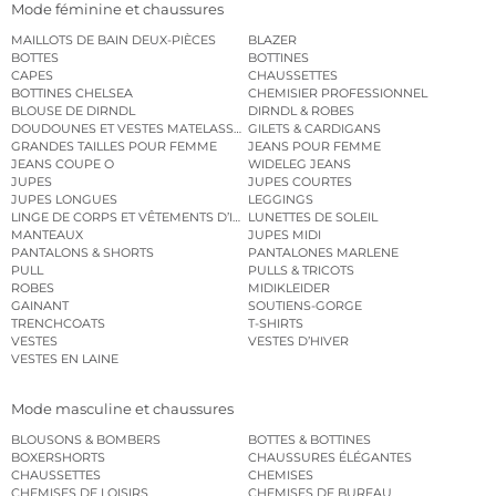
Mode féminine et chaussures
MAILLOTS DE BAIN DEUX-PIÈCES
BLAZER
BOTTES
BOTTINES
CAPES
CHAUSSETTES
BOTTINES CHELSEA
CHEMISIER PROFESSIONNEL
BLOUSE DE DIRNDL
DIRNDL & ROBES
DOUDOUNES ET VESTES MATELASSÉES
GILETS & CARDIGANS
GRANDES TAILLES POUR FEMME
JEANS POUR FEMME
JEANS COUPE O
WIDELEG JEANS
JUPES
JUPES COURTES
JUPES LONGUES
LEGGINGS
LINGE DE CORPS ET VÊTEMENTS D’INTÉRIEUR
LUNETTES DE SOLEIL
MANTEAUX
JUPES MIDI
PANTALONS & SHORTS
PANTALONES MARLENE
PULL
PULLS & TRICOTS
ROBES
MIDIKLEIDER
GAINANT
SOUTIENS-GORGE
TRENCHCOATS
T-SHIRTS
VESTES
VESTES D’HIVER
VESTES EN LAINE
Mode masculine et chaussures
BLOUSONS & BOMBERS
BOTTES & BOTTINES
BOXERSHORTS
CHAUSSURES ÉLÉGANTES
CHAUSSETTES
CHEMISES
CHEMISES DE LOISIRS
CHEMISES DE BUREAU