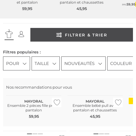
et pantalon
pantalon et chaussettes
59,95
PPC
59,95
45,95
FILTRER & TRIER
Filtres populaires :
POUR
TAILLE
NOUVEAUTÉS
COULEUR
Nos recommandations pour vous
NOUVEAU
NOUVEAU
MAYORAL
MAYORAL
D
Ensemble 2 pièces fille pull et
Ensemble bébé pull avec
pantalon
pantalon et chaussettes
59,95
45,95
NOUVEAU
NOUVEAU