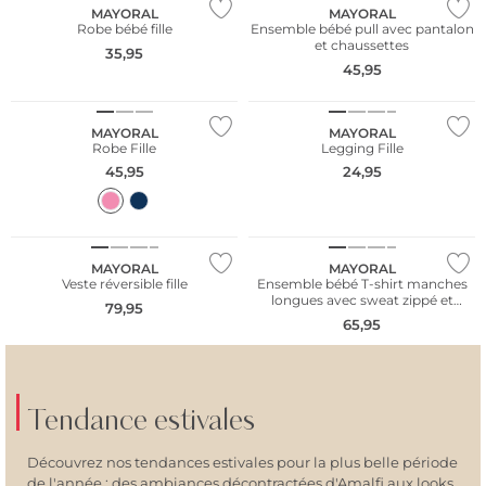
MAYORAL
MAYORAL
Robe bébé fille
Ensemble bébé pull avec pantalon
et chaussettes
35,95
45,95
NOUVEAU
NOUVEAU
MAYORAL
MAYORAL
Robe Fille
Legging Fille
45,95
24,95
NOUVEAU
NOUVEAU
MAYORAL
MAYORAL
Veste réversible fille
Ensemble bébé T-shirt manches
longues avec sweat zippé et
79,95
pantalon
65,95
Tendance estivales
Découvrez nos tendances estivales pour la plus belle période
de l'année : des ambiances décontractées d'Amalfi aux looks