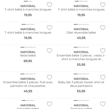
MAYORAL
MAYORAL
T-shirt bébé à manches longues
T-shirt bébé à manches longues
19,95
19,95
NOUVEAU
NOUVEAU
MAYORAL
MAYORAL
T-shirt bébé à manches longues
Gilet réversible bébé
19,95
45,95
NOUVEAU
NOUVEAU
MAYORAL
MAYORAL
Veste bébé
Ensemble bébé 3 pièces : veste, t-
shirt à manches longues et
69,95
pantalon
55,95
NOUVEAU
NOUVEAU
MAYORAL
MAYORAL
Ensemble bébé 3 pièces. Pull avec
Baby Set 3 pièces Sweat-shirt et
pantalon et chaussettes
deux pantalons
45,95
55,95
NOUVEAU
NOUVEAU
MAYORAL
MAYORAL
Salopette bébé
Pantalon bébé