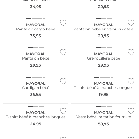
34,95
29,95
NOUVEAU
NOUVEAU
MAYORAL
MAYORAL
Pantalon cargo bébé
Pantalon bébé en velours côtelé
35,95
29,95
NOUVEAU
NOUVEAU
MAYORAL
MAYORAL
Pantalon bébé
Grenouillère bébé
29,95
29,95
NOUVEAU
NOUVEAU
MAYORAL
MAYORAL
Cardigan bébé
T-shirt bébé à manches longues
35,95
19,95
NOUVEAU
NOUVEAU
MAYORAL
MAYORAL
T-shirt bébé à manches longues
Veste bébé imitation fourrure
24,95
59,95
NOUVEAU
NOUVEAU