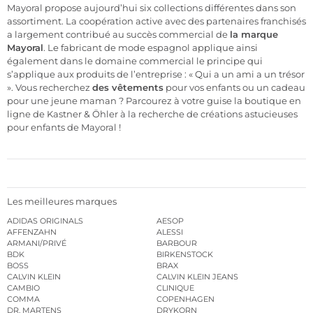
Mayoral propose aujourd’hui six collections différentes dans son
assortiment. La coopération active avec des partenaires franchisés
a largement contribué au succès commercial de
la marque
Mayoral
. Le fabricant de mode espagnol applique ainsi
également dans le domaine commercial le principe qui
s’applique aux produits de l’entreprise : « Qui a un ami a un trésor
». Vous recherchez
des vêtements
pour vos enfants ou un cadeau
pour une jeune maman ? Parcourez à votre guise la boutique en
ligne de Kastner & Öhler à la recherche de créations astucieuses
pour enfants de Mayoral !
Les meilleures marques
ADIDAS ORIGINALS
AESOP
AFFENZAHN
ALESSI
ARMANI/PRIVÉ
BARBOUR
BDK
BIRKENSTOCK
BOSS
BRAX
CALVIN KLEIN
CALVIN KLEIN JEANS
CAMBIO
CLINIQUE
COMMA
COPENHAGEN
DR. MARTENS
DRYKORN