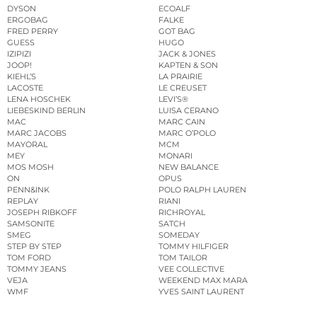
DYSON
ECOALF
ERGOBAG
FALKE
FRED PERRY
GOT BAG
GUESS
HUGO
IZIPIZI
JACK & JONES
JOOP!
KAPTEN & SON
KIEHL’S
LA PRAIRIE
LACOSTE
LE CREUSET
LENA HOSCHEK
LEVI’S®
LIEBESKIND BERLIN
LUISA CERANO
MAC
MARC CAIN
MARC JACOBS
MARC O’POLO
MAYORAL
MCM
MEY
MONARI
MOS MOSH
NEW BALANCE
ON
OPUS
PENN&INK
POLO RALPH LAUREN
REPLAY
RIANI
JOSEPH RIBKOFF
RICHROYAL
SAMSONITE
SATCH
SMEG
SOMEDAY
STEP BY STEP
TOMMY HILFIGER
TOM FORD
TOM TAILOR
TOMMY JEANS
VEE COLLECTIVE
VEJA
WEEKEND MAX MARA
WMF
YVES SAINT LAURENT