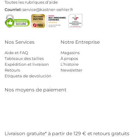
Toutes les rubriques d’aide
Courriel:
service@kastner-oehler.fr
Nos Services
Notre Entreprise
Aide et FAQ
Magasins
Tableaux des tailles
À propos
Expédition et livraison
L’histoire
Retours
Newsletter
Etiqueta de devolución
Nos moyens de paiement
Mastercard
Visa
Diners
Cb
Applepay
Amazon
Payp
Klarna
Livraison gratuite* à partir de 129 € et retours gratuits