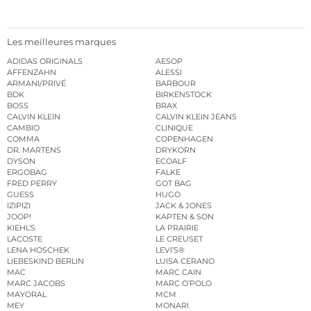
Les meilleures marques
ADIDAS ORIGINALS
AESOP
AFFENZAHN
ALESSI
ARMANI/PRIVÉ
BARBOUR
BDK
BIRKENSTOCK
BOSS
BRAX
CALVIN KLEIN
CALVIN KLEIN JEANS
CAMBIO
CLINIQUE
COMMA
COPENHAGEN
DR. MARTENS
DRYKORN
DYSON
ECOALF
ERGOBAG
FALKE
FRED PERRY
GOT BAG
GUESS
HUGO
IZIPIZI
JACK & JONES
JOOP!
KAPTEN & SON
KIEHL’S
LA PRAIRIE
LACOSTE
LE CREUSET
LENA HOSCHEK
LEVI’S®
LIEBESKIND BERLIN
LUISA CERANO
MAC
MARC CAIN
MARC JACOBS
MARC O’POLO
MAYORAL
MCM
MEY
MONARI