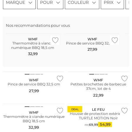
MARQUE
POUR
COULEUR
PRIX
R
Nos recommandations pour vous
WMF
WMF
Thermomètre à viande
Pince de service BBQ 32,5 cm
numérique BBQ 18,5 cm
27,99
32,99
WMF
WMF
Pince de service BBQ 32,5 cm
Petites brochettes de barbecue
37cm, lot de 4
27,99
22,99
LE FEU
DEAL
WMF
Housse de protection extérieure
Thermomètre à viande numérique
TURTLE MOTION Noir
BBQ 18,5 cm
54,99
69,99
PPC
32,99