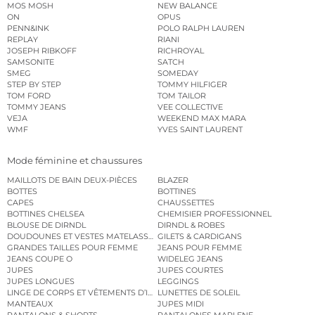
MOS MOSH
NEW BALANCE
ON
OPUS
PENN&INK
POLO RALPH LAUREN
REPLAY
RIANI
JOSEPH RIBKOFF
RICHROYAL
SAMSONITE
SATCH
SMEG
SOMEDAY
STEP BY STEP
TOMMY HILFIGER
TOM FORD
TOM TAILOR
TOMMY JEANS
VEE COLLECTIVE
VEJA
WEEKEND MAX MARA
WMF
YVES SAINT LAURENT
Mode féminine et chaussures
MAILLOTS DE BAIN DEUX-PIÈCES
BLAZER
BOTTES
BOTTINES
CAPES
CHAUSSETTES
BOTTINES CHELSEA
CHEMISIER PROFESSIONNEL
BLOUSE DE DIRNDL
DIRNDL & ROBES
DOUDOUNES ET VESTES MATELASSÉES
GILETS & CARDIGANS
GRANDES TAILLES POUR FEMME
JEANS POUR FEMME
JEANS COUPE O
WIDELEG JEANS
JUPES
JUPES COURTES
JUPES LONGUES
LEGGINGS
LINGE DE CORPS ET VÊTEMENTS D’INTÉRIEUR
LUNETTES DE SOLEIL
MANTEAUX
JUPES MIDI