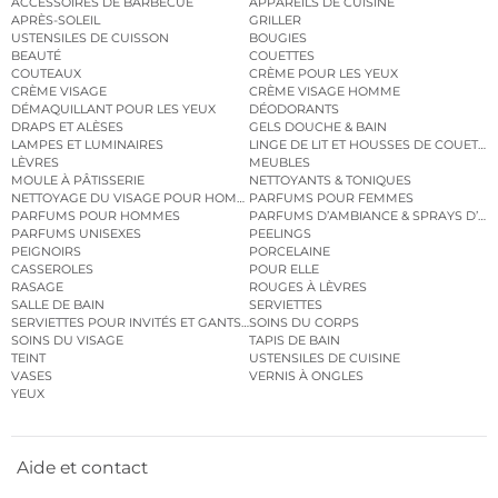
ACCESSOIRES DE BARBECUE
APPAREILS DE CUISINE
APRÈS-SOLEIL
GRILLER
USTENSILES DE CUISSON
BOUGIES
BEAUTÉ
COUETTES
COUTEAUX
CRÈME POUR LES YEUX
CRÈME VISAGE
CRÈME VISAGE HOMME
DÉMAQUILLANT POUR LES YEUX
DÉODORANTS
DRAPS ET ALÈSES
GELS DOUCHE & BAIN
LAMPES ET LUMINAIRES
LINGE DE LIT ET HOUSSES DE COUETTE
LÈVRES
MEUBLES
MOULE À PÂTISSERIE
NETTOYANTS & TONIQUES
NETTOYAGE DU VISAGE POUR HOMMES
PARFUMS POUR FEMMES
PARFUMS POUR HOMMES
PARFUMS D’AMBIANCE & SPRAYS D’A
PARFUMS UNISEXES
PEELINGS
PEIGNOIRS
PORCELAINE
CASSEROLES
POUR ELLE
RASAGE
ROUGES À LÈVRES
SALLE DE BAIN
SERVIETTES
SERVIETTES POUR INVITÉS ET GANTS DE TOILETTE
SOINS DU CORPS
SOINS DU VISAGE
TAPIS DE BAIN
TEINT
USTENSILES DE CUISINE
VASES
VERNIS À ONGLES
YEUX
Aide et contact