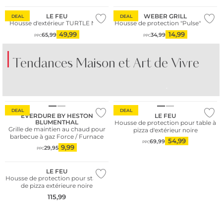
LE FEU
WEBER GRILL
DEAL
DEAL
Housse d'extérieur TURTLE Noir
Housse de protection "Pulse" 1000
49,99
14,99
65,99
34,99
PPC
PPC
Tendances Maison et Art de Vivre
PORCELAINE
VERRES COLORÉS
LIN
COLORÉE
DEAL
DEAL
EVERDURE BY HESTON
LE FEU
BLUMENTHAL
Housse de protection pour table à
Grille de maintien au chaud pour
pizza d'extérieur noire
barbecue à gaz Force / Furnace
54,99
69,99
PPC
9,99
29,95
PPC
LE FEU
Housse de protection pour station
de pizza extérieure noire
115,99