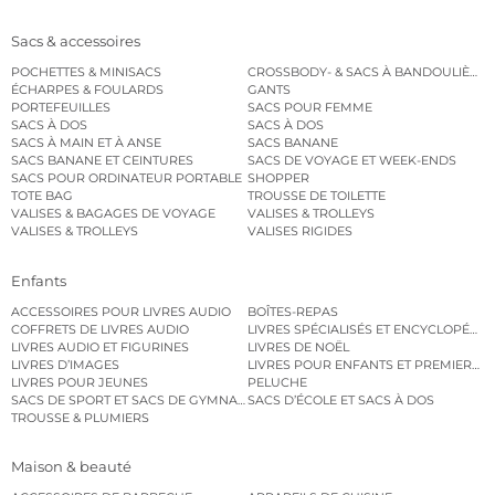
Sacs & accessoires
POCHETTES & MINISACS
CROSSBODY- & SACS À BANDOULIÈRE
ÉCHARPES & FOULARDS
GANTS
PORTEFEUILLES
SACS POUR FEMME
SACS À DOS
SACS À DOS
SACS À MAIN ET À ANSE
SACS BANANE
SACS BANANE ET CEINTURES
SACS DE VOYAGE ET WEEK-ENDS
SACS POUR ORDINATEUR PORTABLE
SHOPPER
TOTE BAG
TROUSSE DE TOILETTE
VALISES & BAGAGES DE VOYAGE
VALISES & TROLLEYS
VALISES & TROLLEYS
VALISES RIGIDES
Enfants
ACCESSOIRES POUR LIVRES AUDIO
BOÎTES-REPAS
COFFRETS DE LIVRES AUDIO
LIVRES SPÉCIALISÉS ET ENCYCLOPÉDI
LIVRES AUDIO ET FIGURINES
LIVRES DE NOËL
LIVRES D’IMAGES
LIVRES POUR ENFANTS ET PREMIERS L
LIVRES POUR JEUNES
PELUCHE
SACS DE SPORT ET SACS DE GYMNASTIQUE
SACS D’ÉCOLE ET SACS À DOS
TROUSSE & PLUMIERS
Maison & beauté