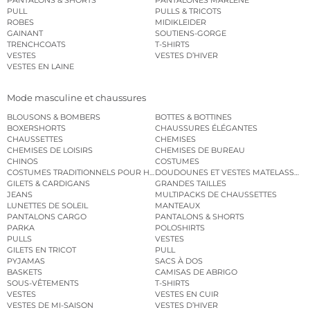
PANTALONS & SHORTS
PANTALONES MARLENE
PULL
PULLS & TRICOTS
ROBES
MIDIKLEIDER
GAINANT
SOUTIENS-GORGE
TRENCHCOATS
T-SHIRTS
VESTES
VESTES D’HIVER
VESTES EN LAINE
Mode masculine et chaussures
BLOUSONS & BOMBERS
BOTTES & BOTTINES
BOXERSHORTS
CHAUSSURES ÉLÉGANTES
CHAUSSETTES
CHEMISES
CHEMISES DE LOISIRS
CHEMISES DE BUREAU
CHINOS
COSTUMES
COSTUMES TRADITIONNELS POUR HOMME
DOUDOUNES ET VESTES MATELASSÉES
GILETS & CARDIGANS
GRANDES TAILLES
JEANS
MULTIPACKS DE CHAUSSETTES
LUNETTES DE SOLEIL
MANTEAUX
PANTALONS CARGO
PANTALONS & SHORTS
PARKA
POLOSHIRTS
PULLS
VESTES
GILETS EN TRICOT
PULL
PYJAMAS
SACS À DOS
BASKETS
CAMISAS DE ABRIGO
SOUS-VÊTEMENTS
T-SHIRTS
VESTES
VESTES EN CUIR
VESTES DE MI-SAISON
VESTES D’HIVER