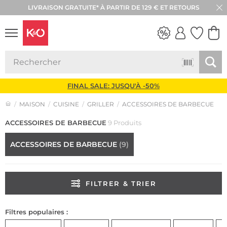
LIVRAISON GRATUITE* À PARTIR DE 129 € ET RETOURS
RETOUR SOUS 30 JOURS
LOOKS
WEDDING
VIBES
FINAL SALE: JUSQU'À -50%
MAISON
CUISINE
GRILLER
ACCESSOIRES DE BARBECUE
ACCESSOIRES DE BARBECUE
9 Produits
ACCESSOIRES DE BARBECUE
(9)
FILTRER & TRIER
Filtres populaires :