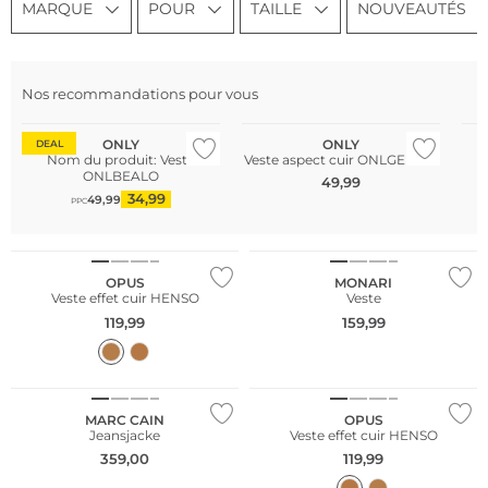
MARQUE
POUR
TAILLE
NOUVEAUTÉS
Nos recommandations pour vous
Meilleures ventes
ONLY
ONLY
DEAL
Nom du produit: Veste
Veste aspect cuir ONLGEMMA
ONLBEALO
49,99
34,99
49,99
PPC
NOUVEAU
NOUVEAU
OPUS
MONARI
Veste effet cuir HENSO
Veste
119,99
159,99
NOUVEAU
MARC CAIN
OPUS
Jeansjacke
Veste effet cuir HENSO
359,00
119,99