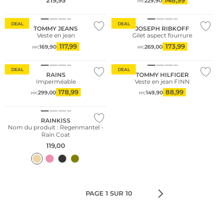
219,95
148,99
229,90
PPC
Grandes tailles
DEAL
DEAL
TOMMY JEANS
JOSEPH RIBKOFF
Veste en jean
Gilet aspect fourrure
117,99
173,99
169,90
269,00
PPC
PPC
DEAL
DEAL
RAINS
TOMMY HILFIGER
Imperméable
Veste en jean FINN
178,99
88,99
299,00
149,90
PPC
PPC
Durable
RAINKISS
Nom du produit : Regenmantel -
Rain Coat
119,00
PAGE 1 SUR 10