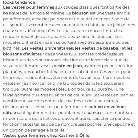
looks tendance
Les vestes pour femmes
aux coupes classiques font partie des
basiques de la mode féminine. Le
blouson
est une veste ample
pour femmes, avec des poignets et un ourlet en tricot. Son style
est sportif. Il se combine avec un pantalon chino ou un jean et des
chaussures décontractées. Les baskets, les mocassins ou les
mocassins sont des partenaires idéaux pour le blouson. Les
modèles brillants en satin se portent avec des escarpins ou des
bottines.
Les vestes universitaires
,
les vestes de baseball
et
les
blousons d’aviateur
des années 1950 sont les prédécesseurs
historiques des blousons actuels. Une autre forme classique de
veste pour femmes est la
veste en jean
, avec des poches poitrine
plaquées, des poches latérales et un col rabattu. Ces vestes pour
femmes s’inspirent des vêtements de travail pour hommes. Les
vestes en jean sont à l’origine fabriquées dans le tissu denim
typique. Outre les modèles bleus, on trouve aujourd’hui une
large gamme d’autres nuances de couleurs. Les vestes en jean se
combinent avec des bottes de cow-boy et des chaussures
décontractées. Les vestes pour femmes en
cuir ou en velours
côtelé
sont également très populaires. La
parka
est un manteau
imperméable qui a fait ses preuves et qui se caractérise par des
fonctionnalités telles que de nombreuses poches, une capuche et
un cordon de serrage à la taille.
Vestes pour femmes chez Kastner & Öhler