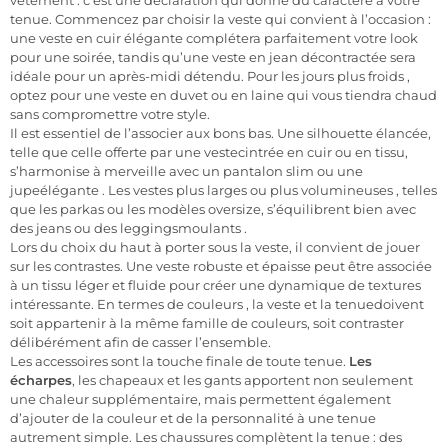
vêtement : c’est une déclaration qui donne du caractère à votre
tenue. Commencez par choisir la veste qui convient à l’occasion :
une
veste en cuir
élégante
complétera parfaitement votre look
pour une soirée, tandis qu’une
veste en jean
décontractée
sera
idéale pour un après-midi détendu. Pour les jours plus froids
,
optez pour une
veste
en duvet ou
en laine
qui vous tiendra chaud
sans compromettre votre style.
Il est essentiel de l’associer aux bons bas. Une silhouette élancée,
telle que celle
offerte par
une
veste
cintrée
en cuir ou en tissu
,
s’harmonise à merveille avec un
pantalon
slim
ou une
jupe
élégante
.
Les vestes
plus larges ou plus volumineuses
, telles
que les parkas ou les modèles oversize, s’équilibrent bien avec
des jeans
ou
des leggings
moulants
.
Lors du choix du haut à porter sous la veste, il convient de jouer
sur les contrastes. Une
veste
robuste et épaisse
peut être associée
à un tissu léger et fluide pour créer une dynamique de textures
intéressante. En termes de couleurs
,
la veste
et la tenue
doivent
soit appartenir à la même famille de couleurs, soit contraster
délibérément afin de casser l’ensemble.
Les accessoires
sont la touche finale de toute tenue.
Les
écharpes
,
les chapeaux
et
les gants
apportent non seulement
une chaleur supplémentaire, mais permettent également
d’ajouter de la couleur et de la personnalité à une tenue
autrement simple. Les chaussures complètent la tenue : des