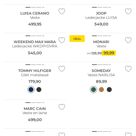
LUISA CERANO
JOOP
Veste
Lederjacke LUISA
499,95
549,00
Grandes tailles
DEAL
WEEKEND MAX MARA
MONARI
Lederjacke WKDPIOVRA
Veste
545,00
99,99
129,99
PPC
TOMMY HILFIGER
SOMEDAY
Gilet matelassé
Veste NARLISA
179,90
89,99
MARC CAIN
Veste en laine
499,00
NOUVEAU