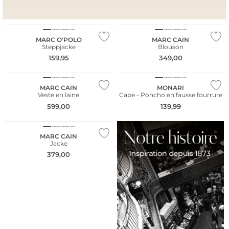
NOUVEAU
Durable
NOUVEAU
MARC O'POLO
MARC CAIN
Steppjacke
Blouson
159,95
349,00
NOUVEAU
MARC CAIN
MONARI
Veste en laine
Cape - Poncho en fausse fourrure
599,00
139,99
NOUVEAU
MARC CAIN
Jacke
379,00