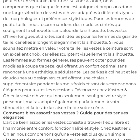
peut être un véritable défi. Chez Kastner & Öhler, nous
comprenons que chaque femme est unique et proposons donc
une large sélection de vestes d’hiver adaptées à différents types
de morphologies et préférences stylistiques. Pour les femmes de
petite taille, nous recommandons des modèles cintrés qui
soulignent la silhouette sans alourdir la silhouette. Les vestes
d’hiver longues et droites sont idéales pour les femmes de grande
taille, car elles allongent élégamment la silhouette. Si vous
souhaitez mettre en valeur votre taille, les vestes à ceinture sont
un excellent choix, car elles sculptent visuellement la silhouette.
Les femmes aux formes généreuses peuvent opter pour des
modèles à coupe trapèze, qui offrent un confort optimal sans
renoncer à une esthétique séduisante. Les parkas à col haut et
les
doudounes
au design structuré offrent une chaleur
supplémentaire pendant les mois froids et sont des compagnons
élégants pour toutes les occasions. Découvrez chez Kastner &
Öhler la
veste d’hiver
qui non seulement souligne votre style
personnel, mais s’adapte également parfaitement à votre
silhouette, et faites de la saison froide votre scène.
Comment bien assortir ses vestes ? Guide pour des tenues
élégantes
L’art de bien associer les vestes consiste à trouver l’équilibre et
l’harmonie entre confort, fonctionnalité et style. Chez Kastner &
Öhler, nous comprenons qu’une veste est plus qu’un simple