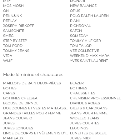
MEY
MONARI
MOS MOSH
NEW BALANCE
ON
OPUS
PENN&INK
POLO RALPH LAUREN
REPLAY
RIANI
JOSEPH RIBKOFF
RICHROYAL
SAMSONITE
SATCH
SMEG
SOMEDAY
STEP BY STEP
TOMMY HILFIGER
TOM FORD
TOM TAILOR
TOMMY JEANS
VEE COLLECTIVE
VEJA
WEEKEND MAX MARA
WMF
YVES SAINT LAURENT
Mode féminine et chaussures
MAILLOTS DE BAIN DEUX-PIÈCES
BLAZER
BOTTES
BOTTINES
CAPES
CHAUSSETTES
BOTTINES CHELSEA
CHEMISIER PROFESSIONNEL
BLOUSE DE DIRNDL
DIRNDL & ROBES
DOUDOUNES ET VESTES MATELASSÉES
GILETS & CARDIGANS
GRANDES TAILLES POUR FEMME
JEANS POUR FEMME
JEANS COUPE O
WIDELEG JEANS
JUPES
JUPES COURTES
JUPES LONGUES
LEGGINGS
LINGE DE CORPS ET VÊTEMENTS D’INTÉRIEUR
LUNETTES DE SOLEIL
MANTEAUX
JUPES MIDI