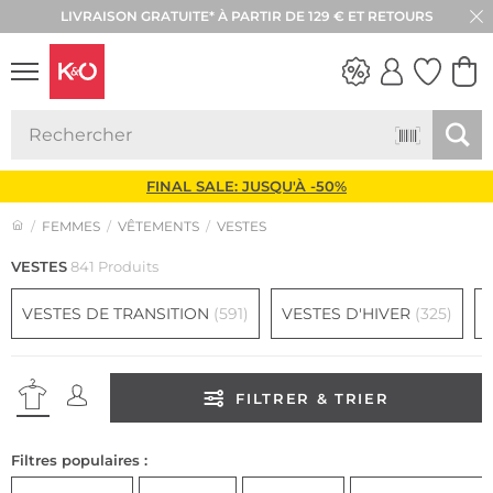
LIVRAISON GRATUITE* À PARTIR DE 129 € ET RETOURS
LOOKS
WEDDING
VIBES
FINAL SALE: JUSQU'À -50%
FEMMES
VÊTEMENTS
VESTES
VESTES
841 Produits
VESTES DE TRANSITION
(591)
VESTES D'HIVER
(325)
FILTRER & TRIER
Filtres populaires :