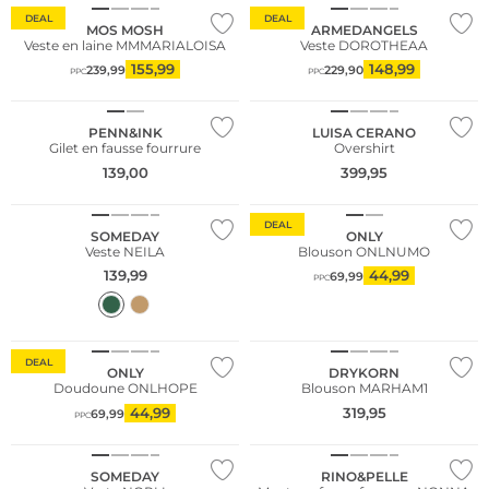
DEAL
DEAL
MOS MOSH
ARMEDANGELS
Veste en laine MMMARIALOISA
Veste DOROTHEAA
155,99
148,99
239,99
229,90
PPC
PPC
NOUVEAU
NOUVEAU
PENN&INK
LUISA CERANO
Gilet en fausse fourrure
Overshirt
139,00
399,95
NOUVEAU
DEAL
SOMEDAY
ONLY
Veste NEILA
Blouson ONLNUMO
139,99
44,99
69,99
PPC
DEAL
ONLY
DRYKORN
Doudoune ONLHOPE
Blouson MARHAM1
44,99
319,95
69,99
PPC
NOUVEAU
Grandes tailles
SOMEDAY
RINO&PELLE