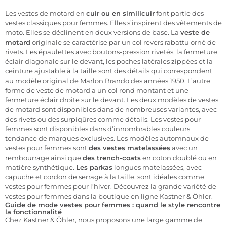
Les vestes de motard en
cuir ou en similicuir
font partie des
vestes classiques pour femmes. Elles s’inspirent des vêtements de
moto. Elles se déclinent en deux versions de base. La
veste de
motard
originale se caractérise par un col revers rabattu orné de
rivets. Les épaulettes avec boutons-pression rivetés, la fermeture
éclair diagonale sur le devant, les poches latérales zippées et la
ceinture ajustable à la taille sont des détails qui correspondent
au modèle original de Marlon Brando des années 1950. L’autre
forme de veste de motard a un col rond montant et une
fermeture éclair droite sur le devant. Les deux modèles de vestes
de motard sont disponibles dans de nombreuses variantes, avec
des rivets ou des surpiqûres comme détails. Les vestes pour
femmes sont disponibles dans d’innombrables couleurs
tendance de marques exclusives. Les modèles automnaux de
vestes pour femmes sont
des vestes matelassées
avec un
rembourrage ainsi que
des trench-coats
en coton doublé ou en
matière synthétique.
Les parkas
longues matelassées, avec
capuche et cordon de serrage à la taille, sont idéales comme
vestes pour femmes pour l’hiver. Découvrez la grande variété de
vestes pour femmes dans la boutique en ligne Kastner & Öhler.
Guide de mode vestes pour femmes : quand le style rencontre
la fonctionnalité
Chez Kastner & Öhler, nous proposons une large gamme de