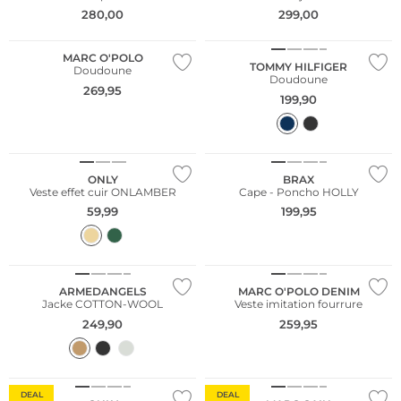
NOUVEAU
280,00
299,00
Durable
MARC O'POLO
TOMMY HILFIGER
Doudoune
Doudoune
269,95
199,90
NOUVEAU
NOUVEAU
ONLY
BRAX
Veste effet cuir ONLAMBER
Cape - Poncho HOLLY
NOUVEAU
59,99
199,95
Grandes tailles
NOUVEAU
Durable
Durable
ARMEDANGELS
MARC O'POLO DENIM
Jacke COTTON-WOOL
Veste imitation fourrure
249,90
259,95
Durable
DEAL
DEAL