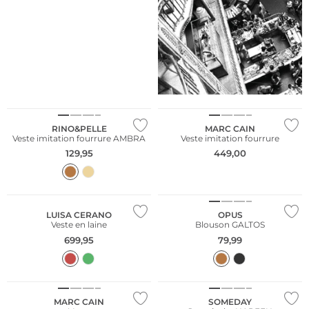
RINO&PELLE
MARC CAIN
Veste imitation fourrure AMBRA
Veste imitation fourrure
129,95
449,00
LUISA CERANO
OPUS
Veste en laine
Blouson GALTOS
699,95
79,99
NOUVEAU
MARC CAIN
SOMEDAY