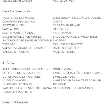
VESTES DE MI-SAISON
VESTES D’HIVER
Sacs & accessoires
POCHETTES & MINISACS
CROSSBODY- & SACS À BANDOULIÈRE
ÉCHARPES & FOULARDS
GANTS
PORTEFEUILLES
SACS POUR FEMME
SACS À DOS
SACS À DOS
SACS À MAIN ET À ANSE
SACS BANANE
SACS BANANE ET CEINTURES
SACS DE VOYAGE ET WEEK-ENDS
SACS POUR ORDINATEUR PORTABLE
SHOPPER
TOTE BAG
TROUSSE DE TOILETTE
VALISES & BAGAGES DE VOYAGE
VALISES & TROLLEYS
VALISES & TROLLEYS
VALISES RIGIDES
Enfants
ACCESSOIRES POUR LIVRES AUDIO
BOÎTES-REPAS
COFFRETS DE LIVRES AUDIO
LIVRES SPÉCIALISÉS ET ENCYCLOPÉDI
LIVRES AUDIO ET FIGURINES
LIVRES DE NOËL
LIVRES D’IMAGES
LIVRES POUR ENFANTS ET PREMIERS L
LIVRES POUR JEUNES
PELUCHE
SACS DE SPORT ET SACS DE GYMNASTIQUE
SACS D’ÉCOLE ET SACS À DOS
TROUSSE & PLUMIERS
Maison & beauté