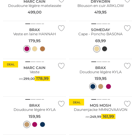
MARC CAIN
DRYKORN
Doudoune légère matelassée
Blouson en cuir ARKLOW
499,00
419,95
NOUVEAU
BRAX
SOMEDAY
Veste en laine HANNAH
Cape - Poncho BASONA
179,95
69,99
NOUVEAU
DEAL
MARC CAIN
BRAX
Veste
Doudoune légère KYLA
178,99
159,95
299,00
PPC
NOUVEAU
DEAL
BRAX
MOS MOSH
Doudoune légère KYLA
Daunenjacke MMNOVAAVON
159,95
161,99
249,99
PPC
Durable