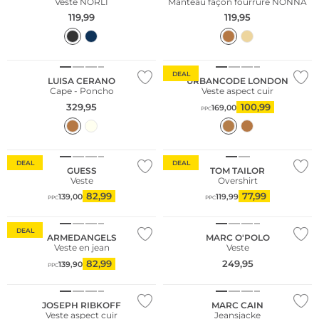
Veste NORLI
Manteau façon fourrure NONNA
119,99
119,95
NOUVEAU
DEAL
LUISA CERANO
URBANCODE LONDON
Cape - Poncho
Veste aspect cuir
329,95
100,99
169,00
PPC
DEAL
DEAL
GUESS
TOM TAILOR
Veste
Overshirt
82,99
77,99
139,00
119,99
PPC
PPC
Durable
Durable
DEAL
ARMEDANGELS
MARC O'POLO
Veste en jean
Veste
82,99
249,95
139,90
PPC
Grandes tailles
JOSEPH RIBKOFF
MARC CAIN
Veste aspect cuir
Jeansjacke