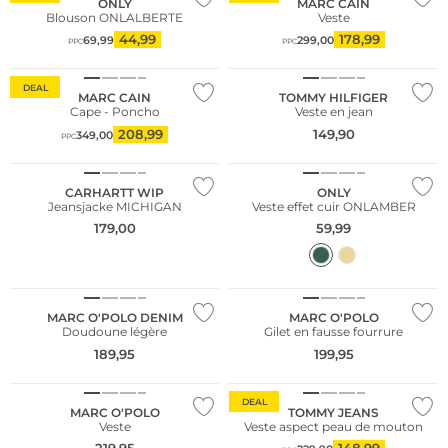
ONLY
MARC CAIN
Blouson ONLALBERTE
Veste
44,99
178,99
69,99
299,00
PPC
PPC
DEAL
MARC CAIN
TOMMY HILFIGER
Cape - Poncho
Veste en jean
208,99
149,90
349,00
PPC
NOUVEAU
CARHARTT WIP
ONLY
Jeansjacke MICHIGAN
Veste effet cuir ONLAMBER
179,00
59,99
NOUVEAU
NOUVEAU
Durable
Durable
MARC O'POLO DENIM
MARC O'POLO
Doudoune légère
Gilet en fausse fourrure
NOUVEAU
189,95
199,95
Durable
Durable
DEAL
MARC O'POLO
TOMMY JEANS
Veste
Veste aspect peau de mouton