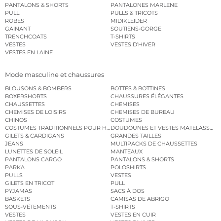
PANTALONS & SHORTS
PANTALONES MARLENE
PULL
PULLS & TRICOTS
ROBES
MIDIKLEIDER
GAINANT
SOUTIENS-GORGE
TRENCHCOATS
T-SHIRTS
VESTES
VESTES D’HIVER
VESTES EN LAINE
Mode masculine et chaussures
BLOUSONS & BOMBERS
BOTTES & BOTTINES
BOXERSHORTS
CHAUSSURES ÉLÉGANTES
CHAUSSETTES
CHEMISES
CHEMISES DE LOISIRS
CHEMISES DE BUREAU
CHINOS
COSTUMES
COSTUMES TRADITIONNELS POUR HOMME
DOUDOUNES ET VESTES MATELASSÉES
GILETS & CARDIGANS
GRANDES TAILLES
JEANS
MULTIPACKS DE CHAUSSETTES
LUNETTES DE SOLEIL
MANTEAUX
PANTALONS CARGO
PANTALONS & SHORTS
PARKA
POLOSHIRTS
PULLS
VESTES
GILETS EN TRICOT
PULL
PYJAMAS
SACS À DOS
BASKETS
CAMISAS DE ABRIGO
SOUS-VÊTEMENTS
T-SHIRTS
VESTES
VESTES EN CUIR