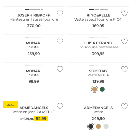
Grandes tailles
JOSEPH RIBKOFF
RINO&PELLE
Manteau en fausse fourrure
Veste aspect fourrure KION
370,00
169,95
Grandes tailles
MONARI
LUISA CERANO
Veste
Doudoune matelassée
159,99
399,95
NOUVEAU
NOUVEAU
MONARI
SOMEDAY
Veste
Veste NEILA
NOUVEAU
99,99
139,99
Grandes tailles
Durable
Durable
DEAL
ARMEDANGELS
ARMEDANGELS
Veste en jean PAASITHE
Veste
82,99
249,90
139,90
PPC