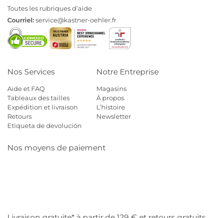
Toutes les rubriques d’aide
Courriel:
service@kastner-oehler.fr
Nos Services
Notre Entreprise
Aide et FAQ
Magasins
Tableaux des tailles
À propos
Expédition et livraison
L’histoire
Retours
Newsletter
Etiqueta de devolución
Nos moyens de paiement
Mastercard
Visa
Diners
Cb
Applepay
Amazon
Payp
Klarna
Livraison gratuite* à partir de 129 € et retours gratuits