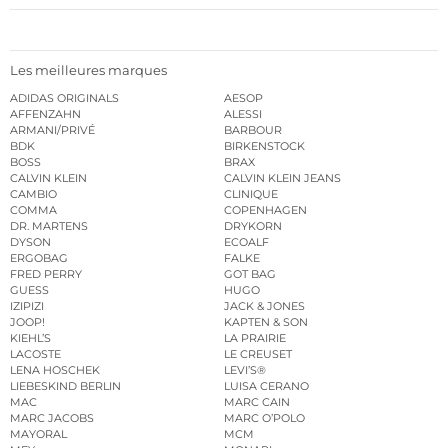
Les meilleures marques
ADIDAS ORIGINALS
AESOP
AFFENZAHN
ALESSI
ARMANI/PRIVÉ
BARBOUR
BDK
BIRKENSTOCK
BOSS
BRAX
CALVIN KLEIN
CALVIN KLEIN JEANS
CAMBIO
CLINIQUE
COMMA
COPENHAGEN
DR. MARTENS
DRYKORN
DYSON
ECOALF
ERGOBAG
FALKE
FRED PERRY
GOT BAG
GUESS
HUGO
IZIPIZI
JACK & JONES
JOOP!
KAPTEN & SON
KIEHL’S
LA PRAIRIE
LACOSTE
LE CREUSET
LENA HOSCHEK
LEVI’S®
LIEBESKIND BERLIN
LUISA CERANO
MAC
MARC CAIN
MARC JACOBS
MARC O’POLO
MAYORAL
MCM