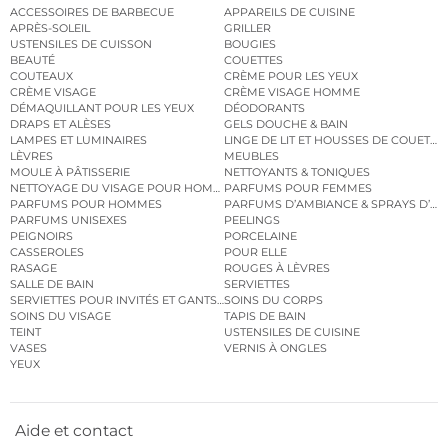
ACCESSOIRES DE BARBECUE
APPAREILS DE CUISINE
APRÈS-SOLEIL
GRILLER
USTENSILES DE CUISSON
BOUGIES
BEAUTÉ
COUETTES
COUTEAUX
CRÈME POUR LES YEUX
CRÈME VISAGE
CRÈME VISAGE HOMME
DÉMAQUILLANT POUR LES YEUX
DÉODORANTS
DRAPS ET ALÈSES
GELS DOUCHE & BAIN
LAMPES ET LUMINAIRES
LINGE DE LIT ET HOUSSES DE COUETTE
LÈVRES
MEUBLES
MOULE À PÂTISSERIE
NETTOYANTS & TONIQUES
NETTOYAGE DU VISAGE POUR HOMMES
PARFUMS POUR FEMMES
PARFUMS POUR HOMMES
PARFUMS D’AMBIANCE & SPRAYS D’A
PARFUMS UNISEXES
PEELINGS
PEIGNOIRS
PORCELAINE
CASSEROLES
POUR ELLE
RASAGE
ROUGES À LÈVRES
SALLE DE BAIN
SERVIETTES
SERVIETTES POUR INVITÉS ET GANTS DE TOILETTE
SOINS DU CORPS
SOINS DU VISAGE
TAPIS DE BAIN
TEINT
USTENSILES DE CUISINE
VASES
VERNIS À ONGLES
YEUX
Aide et contact