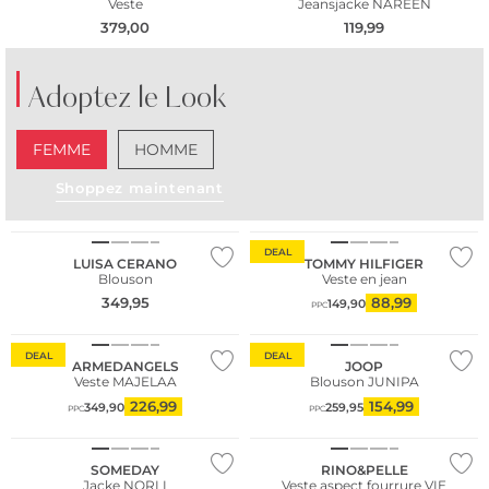
Veste
Jeansjacke NAREEN
379,00
119,99
Adoptez le Look
FEMME
HOMME
Shoppez maintenant
NOUVEAU
DEAL
LUISA CERANO
TOMMY HILFIGER
Blouson
Veste en jean
349,95
88,99
149,90
PPC
Durable
DEAL
DEAL
ARMEDANGELS
JOOP
Veste MAJELAA
Blouson JUNIPA
226,99
154,99
349,90
259,95
PPC
PPC
NOUVEAU
SOMEDAY
RINO&PELLE
Jacke NORLI
Veste aspect fourrure VIE