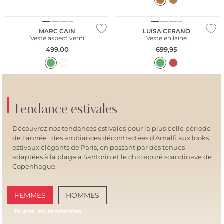
MARC CAIN
LUISA CERANO
Veste aspect verni
Veste en laine
499,00
699,95
Tendance estivales
Découvrez nos tendances estivales pour la plus belle période
de l'année : des ambiances décontractées d'Amalfi aux looks
estivaux élégants de Paris, en passant par des tenues
adaptées à la plage à Santorin et le chic épuré scandinave de
Copenhague.
FEMMES
HOMMES
Toutes les tendances
AMALFI VIBES
SAN