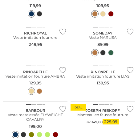
119,99
109,95
NOUVEAU
RICHROYAL
SOMEDAY
Veste imitation fourrure
Veste NARLISA
249,95
89,99
NOUVEAU
Grandes tailles
RINO&PELLE
RINO&PELLE
Veste imitation fourrure AMBRA
Veste imitation fourrure LIAS
129,95
139,95
Grandes tailles
Grandes tailles
DEAL
BARBOUR
JOSEPH RIBKOFF
Veste matelassée FLYWEIGHT
Manteau en fausse fourrure
CAVALRY
225,99
349,00
PPC
199,00
NOUVEAU