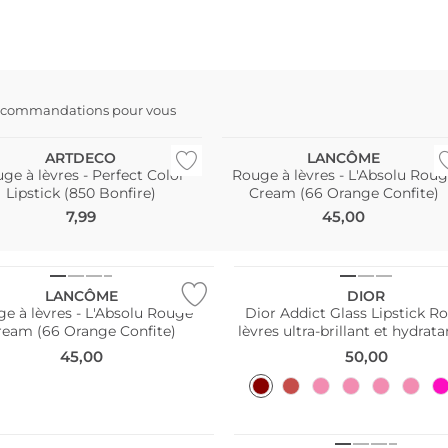
ecommandations pour vous
ARTDECO
LANCÔME
ge à lèvres - Perfect Color
Rouge à lèvres - L'Absolu Rou
Lipstick (850 Bonfire)
Cream (66 Orange Confite)
7,99
45,00
LANCÔME
DIOR
e à lèvres - L'Absolu Rouge
Dior Addict Glass Lipstick R
ream (66 Orange Confite)
lèvres ultra-brillant et hydrat
Very Dior)
45,00
50,00