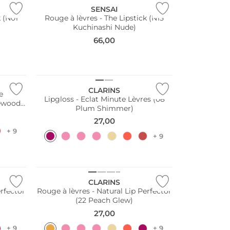
SENSAI
k (N01
Rouge à lèvres - The Lipstick (N15
Kuchinashi Nude)
66,00
CLARINS
e
Lipgloss - Eclat Minute Lèvres (08
sewood
Plum Shimmer)
27,00
+ 9
+ 9
CLARINS
erfector
Rouge à lèvres - Natural Lip Perfector
(22 Peach Glew)
27,00
+ 9
+ 9