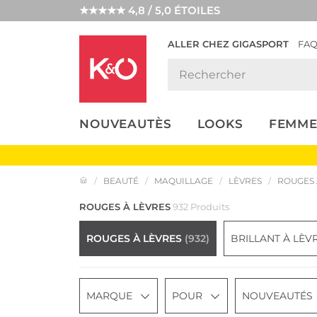
★★★★★ 4,8 / 5,0 ÉTOILES
ALLER CHEZ GIGASPORT
FA
NOS
LOOKS
WEDDING
ENDANCES
VIBES
NOUVEAUTÈS
LOOKS
FEMME
BEAUTÉ
MAQUILLAGE
LÈVRES
ROUGES 
ROUGES À LÈVRES
932 Produits
ROUGES À LÈVRES
(932)
BRILLANT À LÈV
MARQUE
POUR
NOUVEAUTÉS