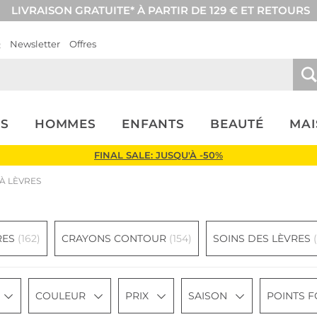
LIVRAISON GRATUITE* À PARTIR DE 129 € ET RETOURS
Q
Newsletter
Offres
S
HOMMES
ENFANTS
BEAUTÉ
MA
FINAL SALE: JUSQU'À -50%
À LÈVRES
RES
(162)
CRAYONS CONTOUR
(154)
SOINS DES LÈVRES
COULEUR
PRIX
SAISON
POINTS F