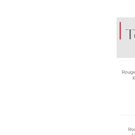
T
Rouge 
p
Rou
L