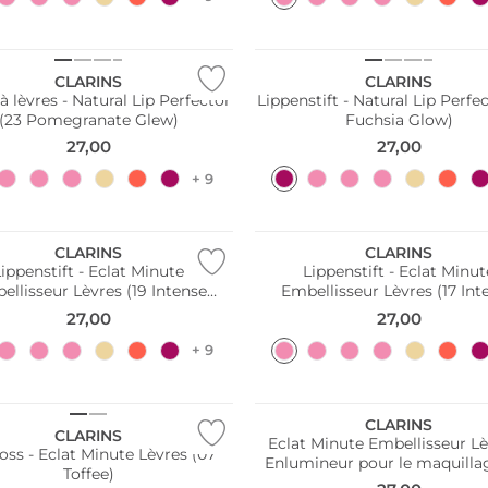
CLARINS
CLARINS
 lèvres - Natural Lip Perfector
Lippenstift - Natural Lip Perfe
(23 Pomegranate Glew)
Fuchsia Glow)
27,00
27,00
+ 9
CLARINS
CLARINS
Lippenstift - Eclat Minute
Lippenstift - Eclat Minut
ellisseur Lèvres (19 Intense
Embellisseur Lèvres (17 Int
Smoky Rose)
Maple)
27,00
27,00
+ 9
CLARINS
CLARINS
Eclat Minute Embellisseur Lè
oss - Eclat Minute Lèvres (07
Enlumineur pour le maquilla
Toffee)
lèvres (02 Abricot Scintillant