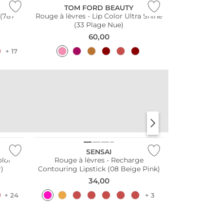
TOM FORD BEAUTY
 (787
Rouge à lèvres - Lip Color Ultra Shine
(33 Plage Nue)
60,00
+ 17
LBTY.
IGGYWOO
LIBERTY BEAUTY
SENSAI
olor
Rouge à lèvres - Recharge
r)
Contouring Lipstick (08 Beige Pink)
34,00
+ 24
+ 3