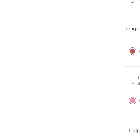
Rouge à
Emb
Lipgl