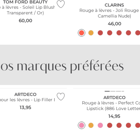
TOM FORD BEAUTY
CLARINS
à lèvres - Soleil Lip Blush (00
Rouge à lèvres - Joli Rouge
Transparent / Or)
Camellia Nude)
60,00
46,00
os marques préférées
BORNTO­STANDOUT
BRUNELLO CUCINELLI
ARTDECO
ARTDECO
our les lèvres - Lip Filler Base
Rouge à lèvres - Perfect C
13,95
Lipstick (886 Love Lette
14,95