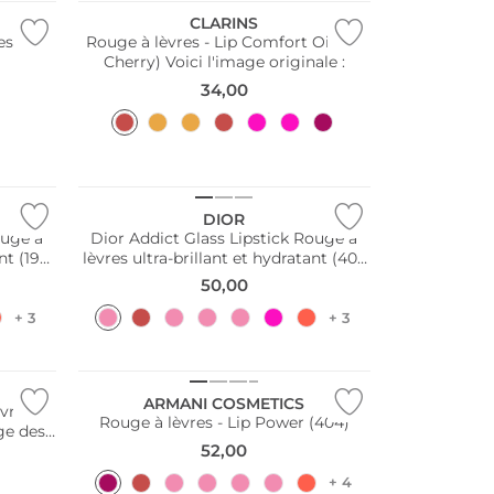
CLARINS
es Pure
Rouge à lèvres - Lip Comfort Oil (03
Cherry) Voici l'image originale :
34,00
DIOR
ouge à
Dior Addict Glass Lipstick Rouge à
nt (194
lèvres ultra-brillant et hydratant (405
Rosy Dior)
50,00
+ 3
+ 3
ARMANI COSMETICS
vres -
Rouge à lèvres - Lip Power (404)
ge des
52,00
12ml
+ 4