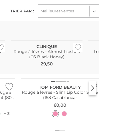
TRIER PAR :
Meilleures ventes
CLINIQUE
YVES SAINT L
ge
Rouge à lèvres - Almost Lipstick
Loveshine Rouge à
(06 Black Honey)
Nude Lavali
29,50
49,00
TOM FORD BEAUTY
ouge à
Rouge à lèvres - Slim Lip Color Shine
ant (807
(158 Casablanca)
60,00
+ 3