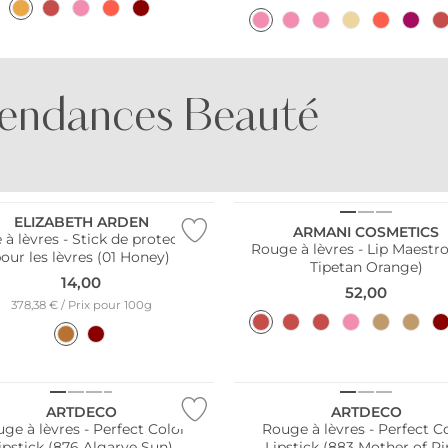
endances Beauté
PARFUMES
PARFUMES
D'AGRUMES
FRAIS
ELIZABETH ARDEN
ARMANI COSMETICS
à lèvres - Stick de protection
Rouge à lèvres - Lip Maestro
our les lèvres (01 Honey)
Tipetan Orange)
14,00
52,00
378,38 € / Prix pour 100g
ARTDECO
ARTDECO
ge à lèvres - Perfect Color
Rouge à lèvres - Perfect C
ipstick (876 Algarve Sun)
Lipstick (883 Mother of Pi