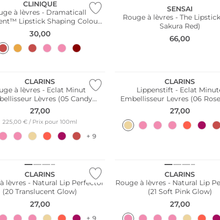
CLINIQUE
SENSAI
ge à lèvres - Dramatically
Rouge à lèvres - The Lipstic
rent™ Lipstick Shaping Colour
Sakura Red)
(20 Red Alert)
30,00
66,00
CLARINS
CLARINS
uge à lèvres - Eclat Minute
Lippenstift - Eclat Minut
ellisseur Lèvres (05 Candy
Embellisseur Levres (06 Ro
Shimmer)
Shimmer)
27,00
27,00
225,00 € / Prix pour 100ml
+ 9
CLARINS
CLARINS
 lèvres - Natural Lip Perfector
Rouge à lèvres - Natural Lip P
(20 Translucent Glow)
(21 Soft Pink Glow)
27,00
27,00
+ 9