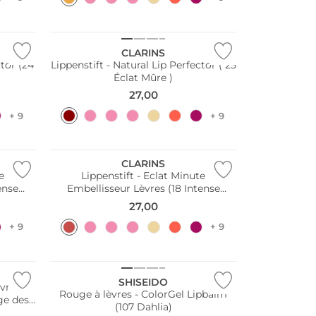
CLARINS
ctor (24
Lippenstift - Natural Lip Perfector ( 25
Éclat Mûre )
27,00
+ 9
+ 9
CLARINS
e
Lippenstift - Eclat Minute
ense
Embellisseur Lèvres (18 Intense
Garnet)
27,00
+ 9
+ 9
SHISEIDO
vres -
Rouge à lèvres - ColorGel Lipbalm
ge des
(107 Dahlia)
) 12 ml