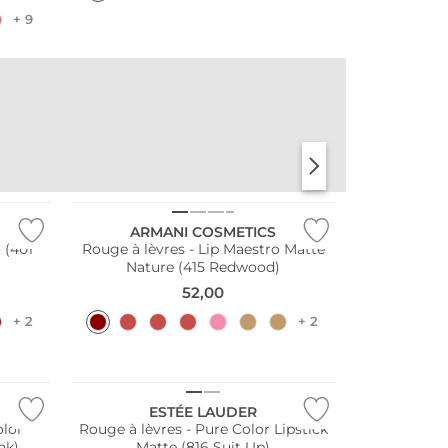
+ 9
PARFUMES
PARFUMES
AQUATIQUE
POUDRÉS
ARMANI COSMETICS
 (401
Rouge à lèvres - Lip Maestro Matte
Nature (415 Redwood)
52,00
+ 2
+ 2
ESTÉE LAUDER
olor
Rouge à lèvres - Pure Color Lipstick
nk)
Matte (816 Suit Up)