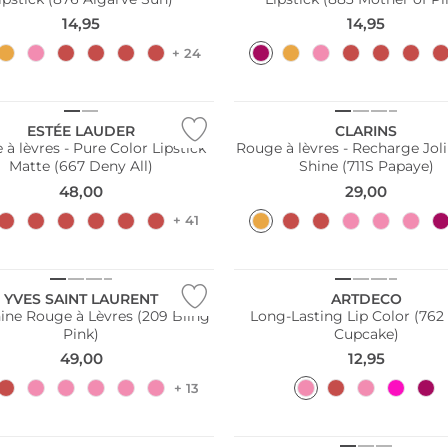
14,95
14,95
+ 24
ESTÉE LAUDER
CLARINS
à lèvres - Pure Color Lipstick
Rouge à lèvres - Recharge Jol
Matte (667 Deny All)
Shine (711S Papaye)
48,00
29,00
+ 41
YVES SAINT LAURENT
ARTDECO
ine Rouge à Lèvres (209 Bling
Long-Lasting Lip Color (762
Pink)
Cupcake)
49,00
12,95
+ 13