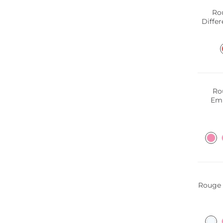
Rou
Diffe
Ro
Emb
Rouge à