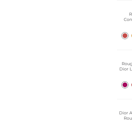
R
Con
Roug
Dior L
Dior A
Roug
H