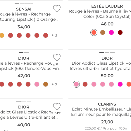
ESTÉE LAUDER
SENSAI
Rouge à lèvres - Baume à lèvr
ouge à lèvres - Recharge
Color (003 Sun Crystal)
touring Lipstick (10 Orange
46,00
Brunâtre)
34,00
+ 3
DIOR
DIOR
e à lèvres - Recharge Rouge
Dior Addict Glass Lipstick R
ipstick (683 Rendez-Vous Fini
lèvres ultra-brillant et hydrata
Satiné)
Sparkly Dice)
42,00
50,00
+ 7
CLARINS
DIOR
Eclat Minute Embellisseur Lè
ddict Glass Lipstick Recharge
Enlumineur pour le maquilla
e à Lèvres Ultra-brillant et
lèvres (01 Rose Shimmer) 
27,00
ydratant (504 Dior Sweet)
40,00
225,00 € / Prix pour 100ml