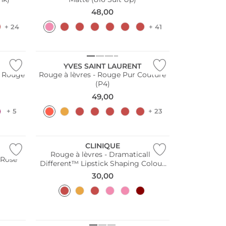
48,00
+ 24
+ 41
YVES SAINT LAURENT
i Rouge
Rouge à lèvres - Rouge Pur Couture
(P4)
49,00
+ 5
+ 23
CLINIQUE
Rouge à lèvres - Dramatically
 Rose
Different™ Lipstick Shaping Colour
(17 Strawberry Ice)
30,00