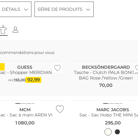
DÉTAILS
SÉRIE DE PRODUITS
ecommandations pour vous
NOUVEAU
GUESS
BECKSÖNDERGAARD
L
Sac - Shopper MERIDIAN
Tasche - Clutch PALA BONITA
BAG Rose /Yellow /Green
92,99
155,00
PPC
70,00
MCM
MARC JACOBS
Sac - Sac à main AREN VI
Sac - Sac Hobo THE MINI 
1 080,00
295,00