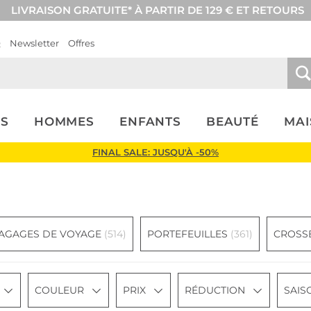
LIVRAISON GRATUITE* À PARTIR DE 129 € ET RETOURS
Q
Newsletter
Offres
S
HOMMES
ENFANTS
BEAUTÉ
MA
FINAL SALE: JUSQU'À -50%
BAGAGES DE VOYAGE
(514)
PORTEFEUILLES
(361)
CROSS
COULEUR
PRIX
RÉDUCTION
SAIS