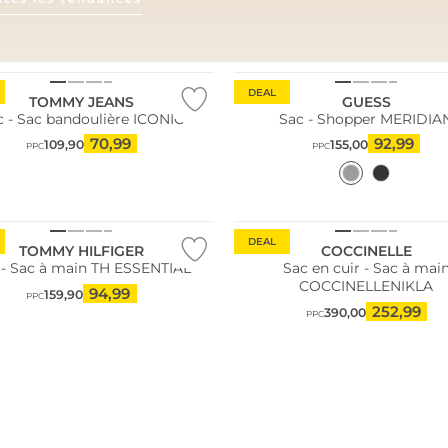
AMALFI VIBES
DEAL
TOMMY JEANS
GUESS
c - Sac bandoulière ICONIC
Sac - Shopper MERIDIA
70,99
92,99
109,90
155,00
PPC
PPC
DEAL
TOMMY HILFIGER
COCCINELLE
 - Sac à main TH ESSENTIAL
Sac en cuir - Sac à mai
COCCINELLENIKLA
94,99
159,90
PPC
252,99
390,00
PPC