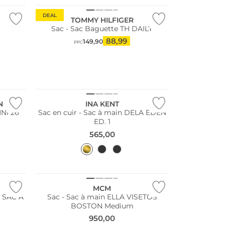
DEAL
TOMMY HILFIGER
Sac - Sac Baguette TH DAILY
88,99
149,90
PPC
Nous ♡ Autriche
N
INA KENT
NNI 26
Sac en cuir - Sac à main DELA EDEN
ED. 1
565,00
MCM
T SAC À
Sac - Sac à main ELLA VISETOS
BOSTON Medium
950,00