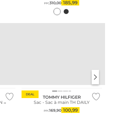
185,99
310,00
PPC
DEAL
TOMMY HILFIGER
 II
Sac - Sac à main TH DAILY
100,99
169,90
PPC