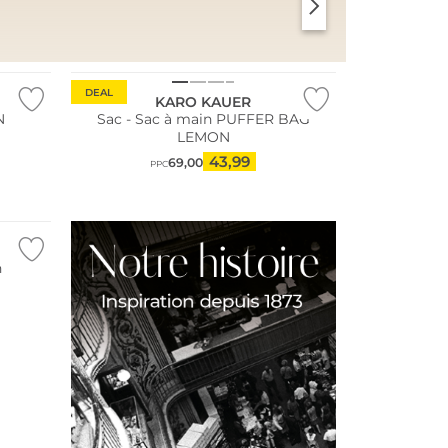
SANTORINI SOFT
PARIS CHIC
DEAL
KARO KAUER
N
Sac - Sac à main PUFFER BAG
LEMON
43,99
69,00
PPC
n