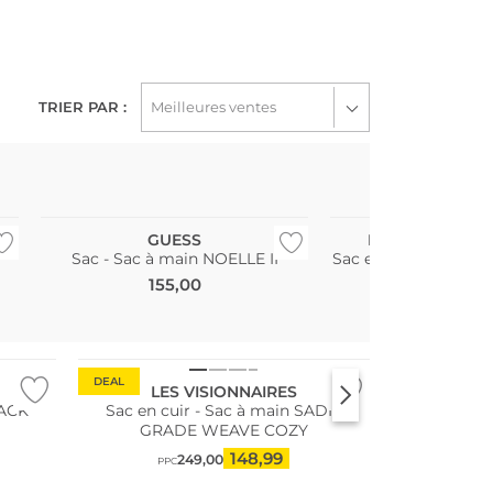
TRIER PAR :
GUESS
LAUREN RALPH
Sac - Sac à main NOELLE II
Sac en cuir - Sac à 
Mediu
155,00
255,00
DEAL
LES VISIONNAIRES
SACK
Sac en cuir - Sac à main SADIE
GRADE WEAVE COZY
148,99
249,00
PPC