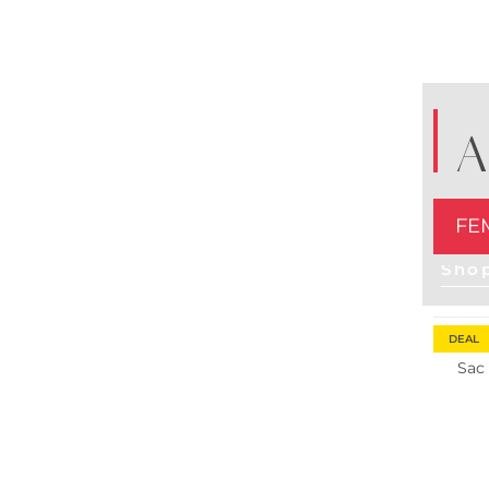
A
FE
Sho
Durabl
DEAL
Sac
Durabl