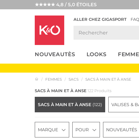
★★★★★ 4,8 / 5,0 ÉTOILES
ALLER CHEZ GIGASPORT
FA
NOS
LOOKS
WEDDING
ENDANCES
VIBES
NOUVEAUTÈS
LOOKS
FEMME
FEMMES
SACS
SACS À MAIN ET À ANSE
SACS À MAIN ET À ANSE
122 Produits
SACS À MAIN ET À ANSE
(122)
VALISES & 
MARQUE
POUR
NOUVEAUTÉS