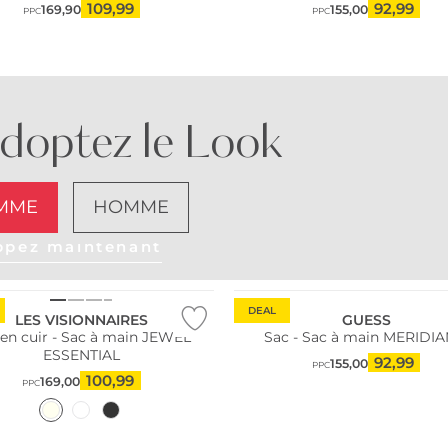
109,99
92,99
169,90
155,00
PPC
PPC
doptez le Look
MME
HOMME
ppez maintenant
e
DEAL
LES VISIONNAIRES
GUESS
 en cuir - Sac à main JEWEL
Sac - Sac à main MERIDIAN
ESSENTIAL
92,99
155,00
PPC
100,99
169,00
PPC
e