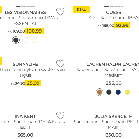
DEAL
LES VISIONNAIRES
GUESS
 en cuir - Sac à main JEWEL
Sac - Sac à main LIBBY
ESSENTIAL
92,99
155,00
PPC
100,99
169,00
PPC
SUNNYLIFE
LAUREN RALPH LAURE
otherme en nylon recyclé - Vert
Sac en cuir - Sac à main DA
algue
Medium
25,99
255,00
34,95
PPC
 Autriche
Nous ♡ Autriche
INA KENT
JULIA SKERGETH
 cuir - Sac à main DELA EDEN
Sac en cuir - Sac à main PETI
ED. 1
MAIN
565,00
650,00