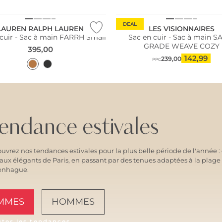
DEAL
LAUREN RALPH LAUREN
LES VISIONNAIRES
 cuir - Sac à main FARRH Small
Sac en cuir - Sac à main S
GRADE WEAVE COZY
395,00
142,99
239,00
PPC
endance estivales
uvrez nos tendances estivales pour la plus belle période de l'année 
vaux élégants de Paris, en passant par des tenues adaptées à la plage
enhague.
MMES
HOMMES
utes les tendances