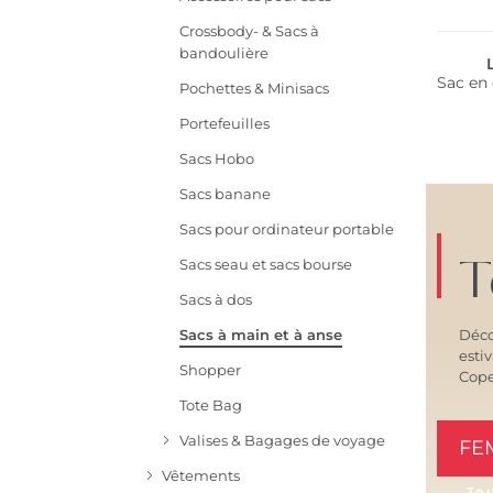
Crossbody- & Sacs à
bandoulière
Sac en
Pochettes & Minisacs
Portefeuilles
Sacs Hobo
Sacs banane
Sacs pour ordinateur portable
T
Sacs seau et sacs bourse
Sacs à dos
Déco
Sacs à main et à anse
esti
Shopper
Cop
Tote Bag
Valises & Bagages de voyage
FE
Vêtements
To