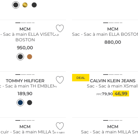
MCM
MCM
 - Sac à main ELLA VISETOS
Sac - Sac à main ELLA BOSTO
BOSTON
880,00
950,00
DEAL
TOMMY HILFIGER
CALVIN KLEIN JEANS
c - Sac à main TH EMBLEM
Sac - Sac à main XSmal
189,90
46,99
79,90
PPC
MCM
MCM
 cuir - Sac à main MILLA Small
Sac - Sac à main MILLA Sm