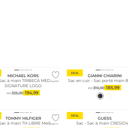
DEAL
MICHAEL KORS
GIANNI CHIARINI
 Sac à main TRIBECA MEDIUM
Sac en cuir - Sac porté mai
SIGNATURE LOGO
185,99
310,00
PPC
194,99
325,00
PPC
DEAL
TOMMY HILFIGER
GUESS
 Sac à main TH LIBRE Medium
Sac - Sac à main CRESIDIA