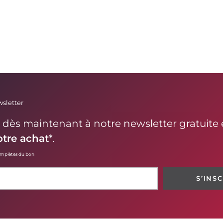
sletter
ès maintenant à notre newsletter gratuite e
otre achat
*.
omplètes du bon
S’INS