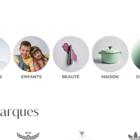
S
ENFANTS
BEAUTÉ
MAISON
D
marques