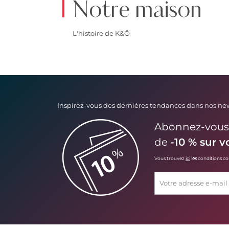
Notre maison
L'histoire de K&Ö
Inspirez-vous des dernières tendances dans nos new
Abonnez-vous d
de
-10 % sur v
Vous trouvez
ici
les conditions c