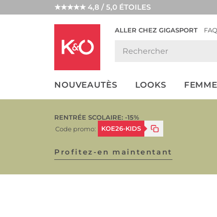
★★★★★ 4,8 / 5,0 ÉTOILES
ALLER CHEZ GIGASPORT
FA
NOS
LOOKS
WEDDING
ENDANCES
VIBES
NOUVEAUTÈS
LOOKS
FEMME
RENTRÉE SCOLAIRE: -15%
KOE26-KIDS
Code promo:
Profitez-en maintentant