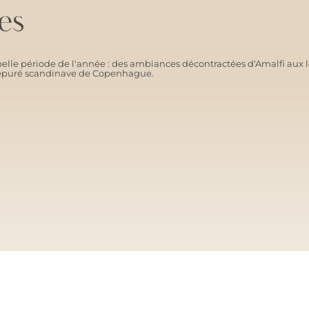
es
elle période de l'année : des ambiances décontractées d'Amalfi aux l
ic épuré scandinave de Copenhague.
SANTORINI SOFT