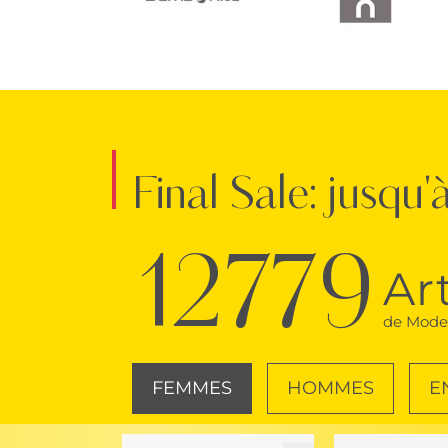
Final Sale: jusqu
12779
Ar
de Mode 
FEMMES
HOMMES
E