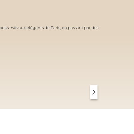
ooks estivaux élégants de Paris, en passant par des
PARIS CHIC
COPENHAGUE CLEAN