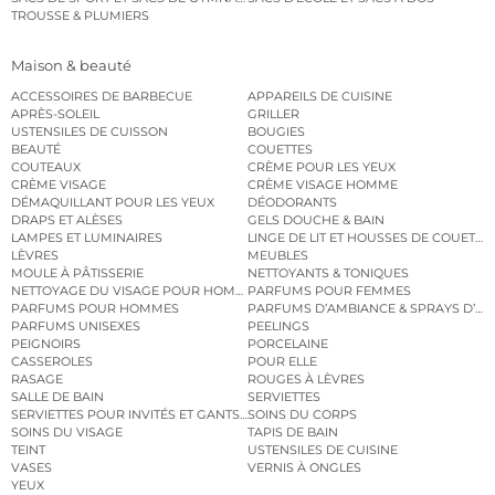
TROUSSE & PLUMIERS
Maison & beauté
ACCESSOIRES DE BARBECUE
APPAREILS DE CUISINE
APRÈS-SOLEIL
GRILLER
USTENSILES DE CUISSON
BOUGIES
BEAUTÉ
COUETTES
COUTEAUX
CRÈME POUR LES YEUX
CRÈME VISAGE
CRÈME VISAGE HOMME
DÉMAQUILLANT POUR LES YEUX
DÉODORANTS
DRAPS ET ALÈSES
GELS DOUCHE & BAIN
LAMPES ET LUMINAIRES
LINGE DE LIT ET HOUSSES DE COUETTE
LÈVRES
MEUBLES
MOULE À PÂTISSERIE
NETTOYANTS & TONIQUES
NETTOYAGE DU VISAGE POUR HOMMES
PARFUMS POUR FEMMES
PARFUMS POUR HOMMES
PARFUMS D’AMBIANCE & SPRAYS D’A
PARFUMS UNISEXES
PEELINGS
PEIGNOIRS
PORCELAINE
CASSEROLES
POUR ELLE
RASAGE
ROUGES À LÈVRES
SALLE DE BAIN
SERVIETTES
SERVIETTES POUR INVITÉS ET GANTS DE TOILETTE
SOINS DU CORPS
SOINS DU VISAGE
TAPIS DE BAIN
TEINT
USTENSILES DE CUISINE
VASES
VERNIS À ONGLES
YEUX