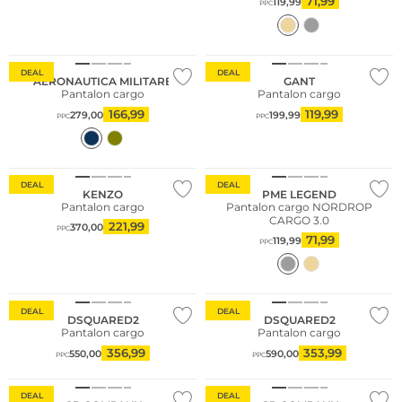
71,99
119,99
PPC
DEAL
DEAL
AERONAUTICA MILITARE
GANT
Pantalon cargo
Pantalon cargo
166,99
119,99
279,00
199,99
PPC
PPC
DEAL
DEAL
KENZO
PME LEGEND
Pantalon cargo
Pantalon cargo NORDROP
CARGO 3.0
221,99
370,00
PPC
71,99
119,99
PPC
DEAL
DEAL
DSQUARED2
DSQUARED2
Pantalon cargo
Pantalon cargo
356,99
353,99
550,00
590,00
PPC
PPC
DEAL
DEAL