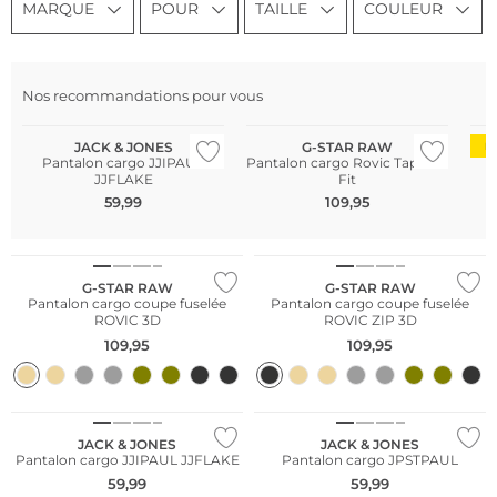
MARQUE
POUR
TAILLE
COULEUR
Nos recommandations pour vous
JACK & JONES
G-STAR RAW
A
D
Pantalon cargo JJIPAUL
Pantalon cargo Rovic Tapered
JJFLAKE
Fit
59,99
109,95
G-STAR RAW
G-STAR RAW
Pantalon cargo coupe fuselée
Pantalon cargo coupe fuselée
ROVIC 3D
ROVIC ZIP 3D
109,95
109,95
JACK & JONES
JACK & JONES
Pantalon cargo JJIPAUL JJFLAKE
Pantalon cargo JPSTPAUL
59,99
59,99