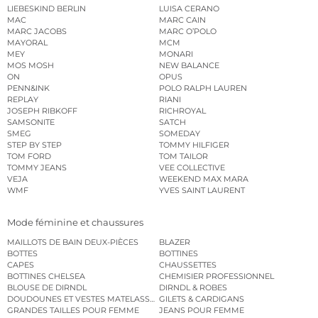
LIEBESKIND BERLIN
LUISA CERANO
MAC
MARC CAIN
MARC JACOBS
MARC O’POLO
MAYORAL
MCM
MEY
MONARI
MOS MOSH
NEW BALANCE
ON
OPUS
PENN&INK
POLO RALPH LAUREN
REPLAY
RIANI
JOSEPH RIBKOFF
RICHROYAL
SAMSONITE
SATCH
SMEG
SOMEDAY
STEP BY STEP
TOMMY HILFIGER
TOM FORD
TOM TAILOR
TOMMY JEANS
VEE COLLECTIVE
VEJA
WEEKEND MAX MARA
WMF
YVES SAINT LAURENT
Mode féminine et chaussures
MAILLOTS DE BAIN DEUX-PIÈCES
BLAZER
BOTTES
BOTTINES
CAPES
CHAUSSETTES
BOTTINES CHELSEA
CHEMISIER PROFESSIONNEL
BLOUSE DE DIRNDL
DIRNDL & ROBES
DOUDOUNES ET VESTES MATELASSÉES
GILETS & CARDIGANS
GRANDES TAILLES POUR FEMME
JEANS POUR FEMME