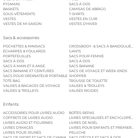
PYJAMAS
SACS À DOS
BASKETS
CAMISAS DE ABRIGO
SOUS-VÊTEMENTS
T-SHIRTS
VESTES
VESTES EN CUIR
VESTES DE MI-SAISON
VESTES D’HIVER
Sacs & accessoires
POCHETTES & MINISACS
CROSSBODY- & SACS À BANDOULIÈRE
ÉCHARPES & FOULARDS
GANTS
PORTEFEUILLES
SACS POUR FEMME
SACS À DOS
SACS À DOS
SACS À MAIN ET À ANSE
SACS BANANE
SACS BANANE ET CEINTURES
SACS DE VOYAGE ET WEEK-ENDS
SACS POUR ORDINATEUR PORTABLE
SHOPPER
TOTE BAG
TROUSSE DE TOILETTE
VALISES & BAGAGES DE VOYAGE
VALISES & TROLLEYS
VALISES & TROLLEYS
VALISES RIGIDES
Enfants
ACCESSOIRES POUR LIVRES AUDIO
BOÎTES-REPAS
COFFRETS DE LIVRES AUDIO
LIVRES SPÉCIALISÉS ET ENCYCLOPÉDI
LIVRES AUDIO ET FIGURINES
LIVRES DE NOËL
LIVRES D’IMAGES
LIVRES POUR ENFANTS ET PREMIERS L
LIVRES POUR JEUNES
PELUCHE
SACS DE SPORT ET SACS DE GYMNASTIQUE
SACS D’ÉCOLE ET SACS À DOS