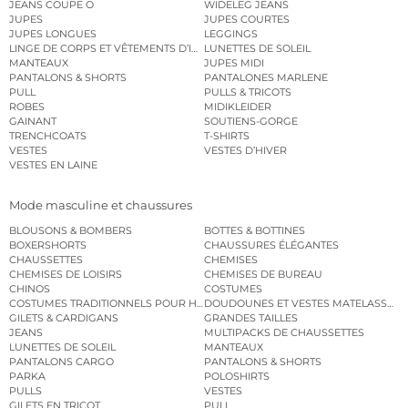
JEANS COUPE O
WIDELEG JEANS
JUPES
JUPES COURTES
JUPES LONGUES
LEGGINGS
LINGE DE CORPS ET VÊTEMENTS D’INTÉRIEUR
LUNETTES DE SOLEIL
MANTEAUX
JUPES MIDI
PANTALONS & SHORTS
PANTALONES MARLENE
PULL
PULLS & TRICOTS
ROBES
MIDIKLEIDER
GAINANT
SOUTIENS-GORGE
TRENCHCOATS
T-SHIRTS
VESTES
VESTES D’HIVER
VESTES EN LAINE
Mode masculine et chaussures
BLOUSONS & BOMBERS
BOTTES & BOTTINES
BOXERSHORTS
CHAUSSURES ÉLÉGANTES
CHAUSSETTES
CHEMISES
CHEMISES DE LOISIRS
CHEMISES DE BUREAU
CHINOS
COSTUMES
COSTUMES TRADITIONNELS POUR HOMME
DOUDOUNES ET VESTES MATELASSÉES
GILETS & CARDIGANS
GRANDES TAILLES
JEANS
MULTIPACKS DE CHAUSSETTES
LUNETTES DE SOLEIL
MANTEAUX
PANTALONS CARGO
PANTALONS & SHORTS
PARKA
POLOSHIRTS
PULLS
VESTES
GILETS EN TRICOT
PULL