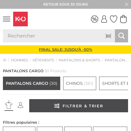
RETOUR SOUS 30 JOURS
LOOKS
WEDDING
VIBES
FINAL SALE: JUSQU'À -50%
HOMMES
VÊTEMENTS
PANTALONS & SHORTS
PANTALONS CARGO
PANTALONS CARGO
30 Produits
PANTALONS CARGO
(30)
CHINOS
(361)
SHORTS ET 
FILTRER & TRIER
Filtres populaires :