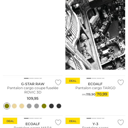
Meilleures ventes
Durable
DEAL
G-STAR RAW
ECOALF
Pantalon cargo coupe fuselée
Pantalon cargo TARGO
ROVIC 3D
70,99
119,90
PPC
109,95
Durable
DEAL
DEAL
ECOALF
Y-3
Pantalon cargo MARA
Pantalon cargo