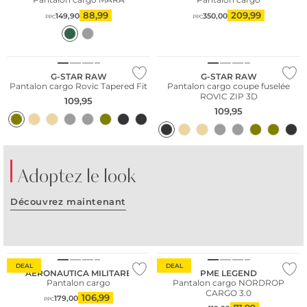
88,99
209,99
149,90
350,00
PPC
PPC
Conseil mode
G-STAR RAW
G-STAR RAW
Pantalon cargo Rovic Tapered Fit
Pantalon cargo coupe fuselée
ROVIC ZIP 3D
109,95
109,95
Adoptez le look
Découvrez maintenant
DEAL
DEAL
AERONAUTICA MILITARE
PME LEGEND
Pantalon cargo
Pantalon cargo NORDROP
CARGO 3.0
106,99
179,00
PPC