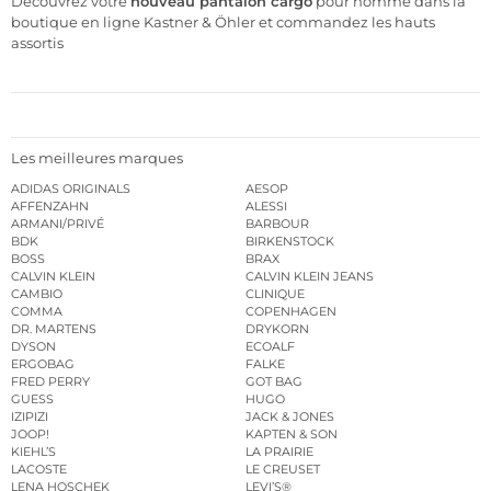
Découvrez votre
nouveau pantalon cargo
pour homme dans la
boutique en ligne Kastner & Öhler et commandez les hauts
assortis
Les meilleures marques
ADIDAS ORIGINALS
AESOP
AFFENZAHN
ALESSI
ARMANI/PRIVÉ
BARBOUR
BDK
BIRKENSTOCK
BOSS
BRAX
CALVIN KLEIN
CALVIN KLEIN JEANS
CAMBIO
CLINIQUE
COMMA
COPENHAGEN
DR. MARTENS
DRYKORN
DYSON
ECOALF
ERGOBAG
FALKE
FRED PERRY
GOT BAG
GUESS
HUGO
IZIPIZI
JACK & JONES
JOOP!
KAPTEN & SON
KIEHL’S
LA PRAIRIE
LACOSTE
LE CREUSET
LENA HOSCHEK
LEVI’S®