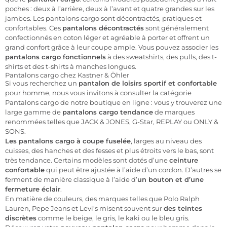
poches : deux à l’arrière, deux à l’avant et quatre grandes sur les
jambes. Les pantalons cargo sont décontractés, pratiques et
confortables. Ces
pantalons décontractés
sont généralement
confectionnés en coton léger et agréable à porter et offrent un
grand confort grâce à leur coupe ample. Vous pouvez associer les
pantalons cargo fonctionnels
à des sweatshirts, des pulls, des t-
shirts et des t-shirts à manches longues.
Pantalons cargo chez Kastner & Öhler
Si vous recherchez un
pantalon de loisirs sportif et confortable
pour homme, nous vous invitons à consulter la catégorie
Pantalons cargo de notre boutique en ligne : vous y trouverez une
large gamme de
pantalons cargo tendance
de marques
renommées telles que JACK & JONES, G-Star, REPLAY ou ONLY &
SONS.
Les pantalons cargo à coupe fuselée
, larges au niveau des
cuisses, des hanches et des fesses et plus étroits vers le bas, sont
très tendance. Certains modèles sont dotés d’une
ceinture
confortable
qui peut être ajustée à l’aide d’un cordon. D’autres se
ferment de manière classique à l’aide d’
un bouton et d’une
fermeture éclair
.
En matière de couleurs, des marques telles que Polo Ralph
Lauren, Pepe Jeans et Levi’s misent souvent sur
des teintes
discrètes
comme le beige, le gris, le kaki ou le bleu gris.