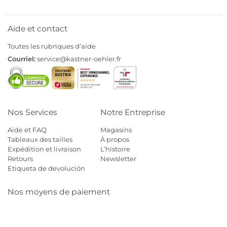
Aide et contact
Toutes les rubriques d’aide
Courriel:
service@kastner-oehler.fr
Nos Services
Notre Entreprise
Aide et FAQ
Magasins
Tableaux des tailles
À propos
Expédition et livraison
L’histoire
Retours
Newsletter
Etiqueta de devolución
Nos moyens de paiement
Mastercard
Visa
Diners
Cb
Applepay
Amazon
Payp