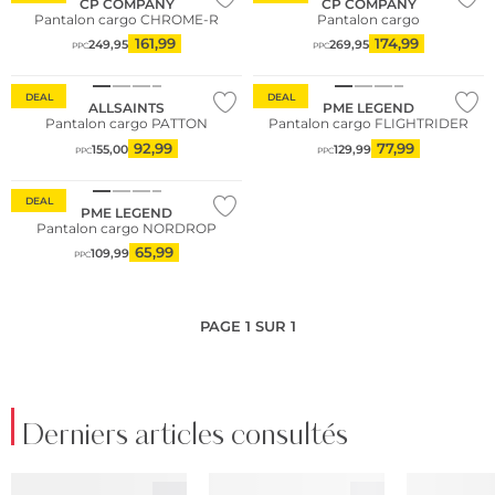
CP COMPANY
CP COMPANY
Pantalon cargo CHROME-R
Pantalon cargo
161,99
174,99
249,95
269,95
PPC
PPC
DEAL
DEAL
ALLSAINTS
PME LEGEND
Pantalon cargo PATTON
Pantalon cargo FLIGHTRIDER
92,99
77,99
155,00
129,99
PPC
PPC
DEAL
PME LEGEND
Pantalon cargo NORDROP
65,99
109,99
PPC
PAGE 1 SUR 1
Derniers articles consultés