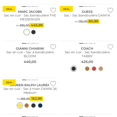
DEAL
DEAL
MARC JACOBS
GUESS
Sac en cuir - Sac bandoulière THE
Sac - Sac bandoulière DANYA
MESSENGER
80,99
135,00
PPC
445,99
595,00
PPC
Conseil mode
GIANNI CHIARINI
COACH
Sac en cuir - Sac à bandoulière
Sac en cuir - Sac bandoulière
BLOOM
TABBY
440,00
425,00
DEAL
LAUREN RALPH LAUREN
Sac en cuir - Sac à main DANNI 26
Medium
152,99
255,00
PPC
Durable
Durable