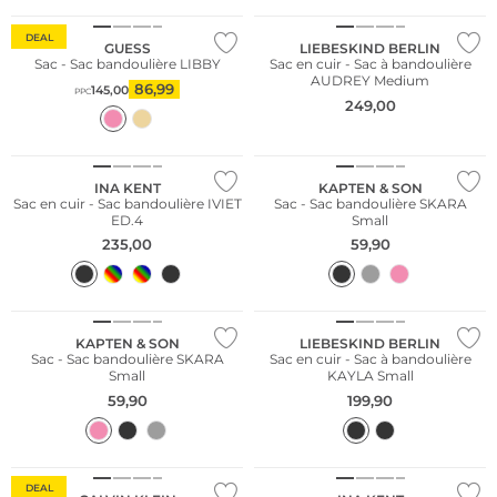
DEAL
GUESS
LIEBESKIND BERLIN
Sac - Sac bandoulière LIBBY
Sac en cuir - Sac à bandoulière
AUDREY Medium
86,99
145,00
PPC
249,00
Conseil mode
Nous ♡ Autriche
Durable
INA KENT
KAPTEN & SON
Sac en cuir - Sac bandoulière IVIET
Sac - Sac bandoulière SKARA
ED.4
Small
235,00
59,90
Durable
Durable
KAPTEN & SON
LIEBESKIND BERLIN
Sac - Sac bandoulière SKARA
Sac en cuir - Sac à bandoulière
Small
KAYLA Small
59,90
199,90
Nous ♡ Autriche
DEAL