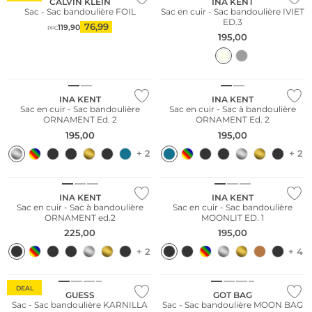
CALVIN KLEIN
INA KENT
Sac - Sac bandoulière FOIL
Sac en cuir - Sac bandoulière IVIET
ED.3
76,99
119,90
PPC
195,00
Nous ♡ Autriche
Nous ♡ Autriche
INA KENT
INA KENT
Sac en cuir - Sac bandoulière
Sac en cuir - Sac à bandoulière
ORNAMENT Ed. 2
ORNAMENT Ed. 2
195,00
195,00
+ 2
+ 2
Nous ♡ Autriche
Nous ♡ Autriche
INA KENT
INA KENT
Sac en cuir - Sac à bandoulière
Sac en cuir - Sac bandoulière
ORNAMENT ed.2
MOONLIT ED. 1
225,00
195,00
+ 2
+ 4
Durable
DEAL
GUESS
GOT BAG
Sac - Sac bandoulière KARNILLA
Sac - Sac bandoulière MOON BAG