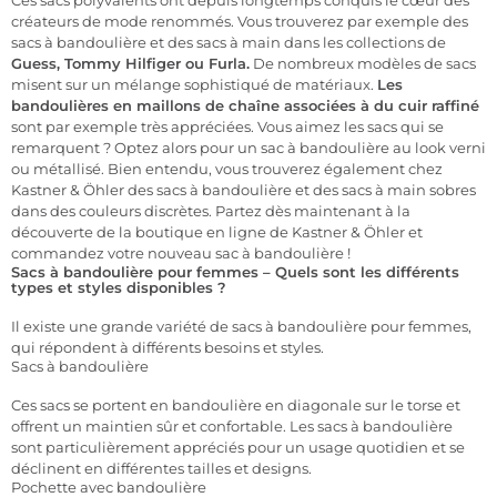
Ces sacs polyvalents ont depuis longtemps conquis le cœur des
créateurs de mode renommés. Vous trouverez par exemple des
sacs à bandoulière et des sacs à main dans les collections de
Guess, Tommy Hilfiger ou Furla.
De nombreux modèles de sacs
misent sur un mélange sophistiqué de matériaux.
Les
bandoulières en maillons de chaîne associées à du cuir raffiné
sont par exemple très appréciées. Vous aimez les sacs qui se
remarquent ? Optez alors pour un sac à bandoulière au look verni
ou métallisé. Bien entendu, vous trouverez également chez
Kastner & Öhler des sacs à bandoulière et des sacs à main sobres
dans des couleurs discrètes. Partez dès maintenant à la
découverte de la boutique en ligne de Kastner & Öhler et
commandez votre nouveau sac à bandoulière !
Sacs à bandoulière pour femmes – Quels sont les différents
types et styles disponibles ?
Il existe une grande variété de sacs à bandoulière pour femmes,
qui répondent à différents besoins et styles.
Sacs à bandoulière
Ces sacs se portent en bandoulière en diagonale sur le torse et
offrent un maintien sûr et confortable. Les sacs à bandoulière
sont particulièrement appréciés pour un usage quotidien et se
déclinent en différentes tailles et designs.
Pochette avec bandoulière