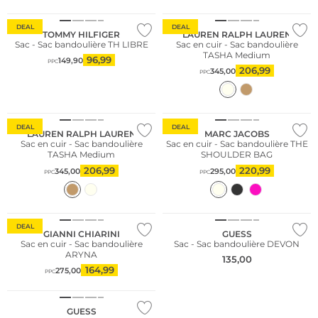
DEAL
DEAL
TOMMY HILFIGER
LAUREN RALPH LAUREN
Sac - Sac bandoulière TH LIBRE
Sac en cuir - Sac bandoulière
TASHA Medium
96,99
149,90
PPC
206,99
345,00
PPC
DEAL
DEAL
LAUREN RALPH LAUREN
MARC JACOBS
Sac en cuir - Sac bandoulière
Sac en cuir - Sac bandoulière THE
TASHA Medium
SHOULDER BAG
206,99
220,99
345,00
295,00
PPC
PPC
DEAL
GIANNI CHIARINI
GUESS
Sac en cuir - Sac bandoulière
Sac - Sac bandoulière DEVON
ARYNA
135,00
164,99
275,00
PPC
GUESS