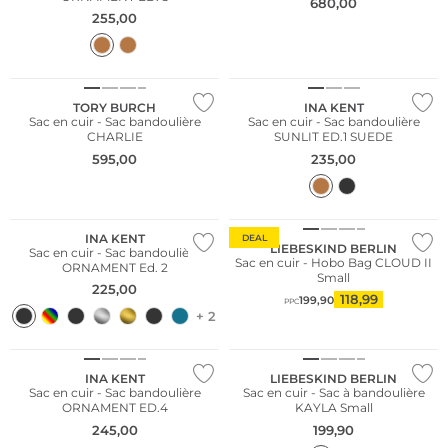
680,00
255,00
Nous ♡ Autriche
TORY BURCH
INA KENT
Sac en cuir - Sac bandoulière
Sac en cuir - Sac bandoulière
CHARLIE
SUNLIT ED.1 SUEDE
595,00
235,00
Nous ♡ Autriche
Durable
INA KENT
DEAL
LIEBESKIND BERLIN
Sac en cuir - Sac bandoulière
Sac en cuir - Hobo Bag CLOUD II
ORNAMENT Ed. 2
Small
225,00
118,99
199,90
PPC
+ 2
Nous ♡ Autriche
Durable
INA KENT
LIEBESKIND BERLIN
Sac en cuir - Sac bandoulière
Sac en cuir - Sac à bandoulière
ORNAMENT ED.4
KAYLA Small
245,00
199,90