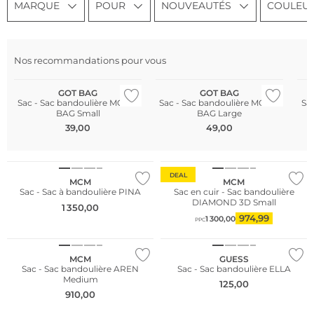
MARQUE
POUR
NOUVEAUTÉS
COULEU
Nos recommandations pour vous
Durable
Durable
No
GOT BAG
GOT BAG
Sac - Sac bandoulière MOON
Sac - Sac bandoulière MOON
Sac
BAG Small
BAG Large
39,00
49,00
NOUVEAU
DEAL
MCM
MCM
Sac - Sac à bandoulière PINA
Sac en cuir - Sac bandoulière
DIAMOND 3D Small
1 350,00
974,99
1 300,00
PPC
MCM
GUESS
Sac - Sac bandoulière AREN
Sac - Sac bandoulière ELLA
Medium
125,00
910,00
Durable
Nous ♡ Autriche