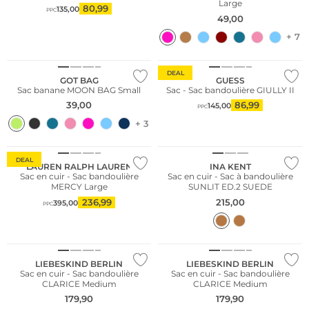
Large
80,99
135,00
PPC
49,00
+ 7
Durable
Conseil mode
DEAL
GOT BAG
GUESS
Sac banane MOON BAG Small
Sac - Sac bandoulière GIULLY II
39,00
86,99
145,00
PPC
+ 3
Nous ♡ Autriche
DEAL
LAUREN RALPH LAUREN
INA KENT
Sac en cuir - Sac bandoulière
Sac en cuir - Sac à bandoulière
MERCY Large
SUNLIT ED.2 SUEDE
236,99
215,00
395,00
PPC
Meilleures ventes
Durable
Durable
LIEBESKIND BERLIN
LIEBESKIND BERLIN
Sac en cuir - Sac bandoulière
Sac en cuir - Sac bandoulière
CLARICE Medium
CLARICE Medium
179,90
179,90