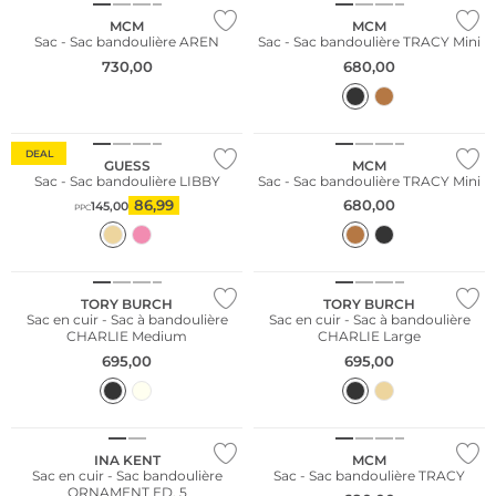
MCM
MCM
Sac - Sac bandoulière AREN
Sac - Sac bandoulière TRACY Mini
730,00
680,00
DEAL
GUESS
MCM
Sac - Sac bandoulière LIBBY
Sac - Sac bandoulière TRACY Mini
86,99
680,00
145,00
PPC
TORY BURCH
TORY BURCH
Sac en cuir - Sac à bandoulière
Sac en cuir - Sac à bandoulière
CHARLIE Medium
CHARLIE Large
695,00
695,00
Nous ♡ Autriche
NOUVEAU
INA KENT
MCM
Sac en cuir - Sac bandoulière
Sac - Sac bandoulière TRACY
ORNAMENT ED. 5