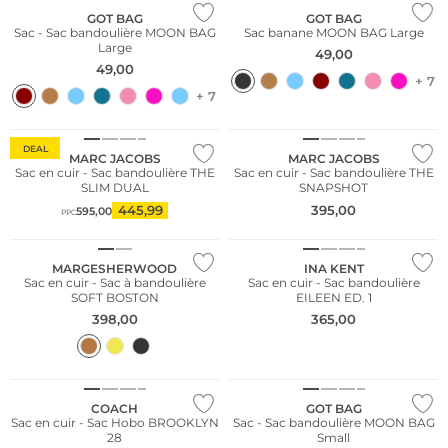
GOT BAG
GOT BAG
Sac - Sac bandoulière MOON BAG
Sac banane MOON BAG Large
Large
49,00
49,00
+ 7
+ 7
DEAL
MARC JACOBS
MARC JACOBS
Sac en cuir - Sac bandoulière THE
Sac en cuir - Sac bandoulière THE
SLIM DUAL
SNAPSHOT
445,99
395,00
595,00
PPC
Nous ♡ Autriche
MARGESHERWOOD
INA KENT
Sac en cuir - Sac à bandoulière
Sac en cuir - Sac bandoulière
SOFT BOSTON
EILEEN ED. 1
398,00
365,00
Durable
COACH
GOT BAG
Sac en cuir - Sac Hobo BROOKLYN
Sac - Sac bandoulière MOON BAG
28
Small