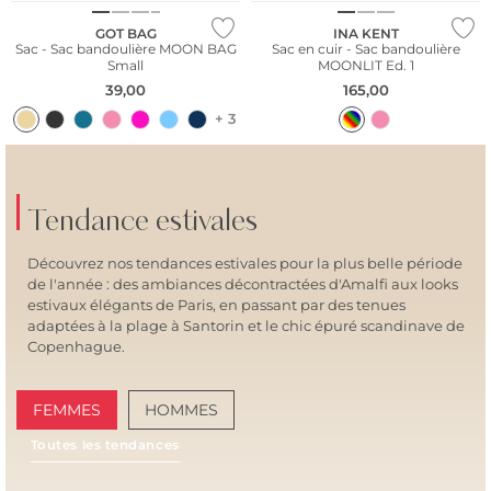
GOT BAG
INA KENT
Sac - Sac bandoulière MOON BAG
Sac en cuir - Sac bandoulière
Small
MOONLIT Ed. 1
39,00
165,00
+ 3
Tendance estivales
Découvrez nos tendances estivales pour la plus belle période
de l'année : des ambiances décontractées d'Amalfi aux looks
estivaux élégants de Paris, en passant par des tenues
adaptées à la plage à Santorin et le chic épuré scandinave de
Copenhague.
FEMMES
HOMMES
Toutes les tendances
AMALFI VIBES
SAN