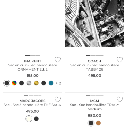
Nous ♡ Autriche
INA KENT
COACH
Sac en cuir - Sac bandoulière
Sac en cuir - Sac bandoulière
ORNAMENT Ed. 2
TABBY 26
195,00
495,00
+ 2
MARC JACOBS
MCM
Sac - Sac à bandoulière THE SACK
Sac - Sac bandoulière TRACY
Medium
475,00
980,00