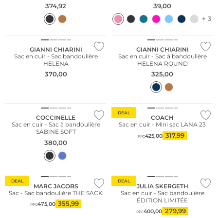
374,92
39,00
+ 3
GIANNI CHIARINI
GIANNI CHIARINI
Sac en cuir - Sac bandoulière
Sac en cuir - Sac à bandoulière
HELENA
HELENA ROUND
370,00
325,00
NOUVEAU
DEAL
COCCINELLE
COACH
Sac en cuir - Sac à bandoulière
Sac en cuir - Mini sac LANA 23
SABINE SOFT
317,99
425,00
PPC
380,00
Nous ♡ Autriche
DEAL
DEAL
MARC JACOBS
JULIA SKERGETH
Sac - Sac bandoulière THE SACK
Sac en cuir - Sac bandoulière
ÉDITION LIMITÉE
355,99
475,00
PPC
279,99
400,00
PPC
Durable