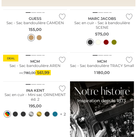
GUESS
MARC JACOBS
Sac - Sac bandoulière CAMDEN
Sac en cuir - Sac à bandoulière
SCENE
155,00
575,00
DEAL
MCM
MCM
Sac - Sac bandoulière AREN
Sac - Sac bandoulière TRACY Small
Conseil mode
561,99
1 180,00
780,00
PPC
Nous ♡ Autriche
INA KENT
Sac en cuir - Mini sac ORNEMENT
éd. 2
195,00
+ 2