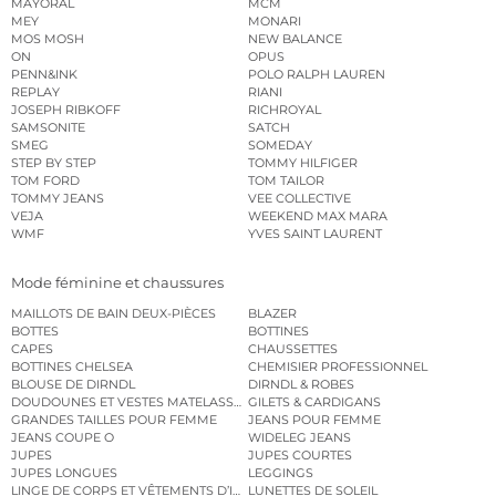
MAYORAL
MCM
MEY
MONARI
MOS MOSH
NEW BALANCE
ON
OPUS
PENN&INK
POLO RALPH LAUREN
REPLAY
RIANI
JOSEPH RIBKOFF
RICHROYAL
SAMSONITE
SATCH
SMEG
SOMEDAY
STEP BY STEP
TOMMY HILFIGER
TOM FORD
TOM TAILOR
TOMMY JEANS
VEE COLLECTIVE
VEJA
WEEKEND MAX MARA
WMF
YVES SAINT LAURENT
Mode féminine et chaussures
MAILLOTS DE BAIN DEUX-PIÈCES
BLAZER
BOTTES
BOTTINES
CAPES
CHAUSSETTES
BOTTINES CHELSEA
CHEMISIER PROFESSIONNEL
BLOUSE DE DIRNDL
DIRNDL & ROBES
DOUDOUNES ET VESTES MATELASSÉES
GILETS & CARDIGANS
GRANDES TAILLES POUR FEMME
JEANS POUR FEMME
JEANS COUPE O
WIDELEG JEANS
JUPES
JUPES COURTES
JUPES LONGUES
LEGGINGS
LINGE DE CORPS ET VÊTEMENTS D’INTÉRIEUR
LUNETTES DE SOLEIL