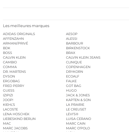
Les meilleures marques
ADIDAS ORIGINALS
AESOP
AFFENZAHN
ALESSI
ARMANI/PRIVÉ
BARBOUR
BDK
BIRKENSTOCK
BOSS
BRAX
CALVIN KLEIN
CALVIN KLEIN JEANS
CAMBIO
CLINIQUE
COMMA
COPENHAGEN
DR. MARTENS
DRYKORN
DYSON
ECOALF
ERGOBAG
FALKE
FRED PERRY
GOT BAG
GUESS
HUGO
IZIPIZI
JACK & JONES
JOOP!
KAPTEN & SON
KIEHL’S
LA PRAIRIE
LACOSTE
LE CREUSET
LENA HOSCHEK
LEVI’S®
LIEBESKIND BERLIN
LUISA CERANO
MAC
MARC CAIN
MARC JACOBS
MARC O’POLO