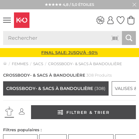
★★★★★ 4,8 / 5,0 ÉTOILES
LOOKS
WEDDING
VIBES
FINAL SALE: JUSQU'À -50%
FEMMES
SACS
CROSSBODY- & SACS À BANDOULIÈRE
CROSSBODY- & SACS À BANDOULIÈRE
308 Produits
CROSSBODY- & SACS À BANDOULIÈRE
(308)
VALISES 
FILTRER & TRIER
Filtres populaires :