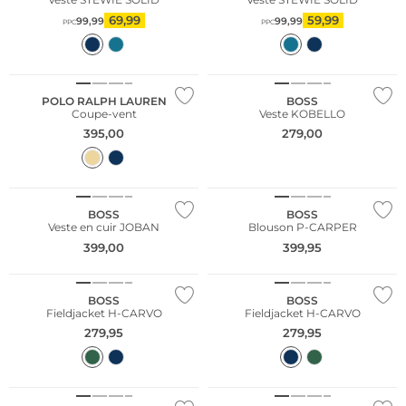
69,99
59,99
99,99
99,99
PPC
PPC
NOUVEAU
POLO RALPH LAUREN
BOSS
Coupe-vent
Veste KOBELLO
395,00
279,00
NOUVEAU
BOSS
BOSS
Veste en cuir JOBAN
Blouson P-CARPER
399,00
399,95
NOUVEAU
BOSS
BOSS
Fieldjacket H-CARVO
Fieldjacket H-CARVO
279,95
279,95
Durable
NOUVEAU