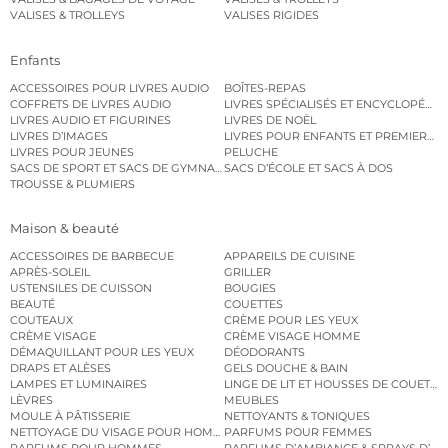
VALISES & TROLLEYS
VALISES RIGIDES
Enfants
ACCESSOIRES POUR LIVRES AUDIO
BOÎTES-REPAS
COFFRETS DE LIVRES AUDIO
LIVRES SPÉCIALISÉS ET ENCYCLOPÉDI
LIVRES AUDIO ET FIGURINES
LIVRES DE NOËL
LIVRES D’IMAGES
LIVRES POUR ENFANTS ET PREMIERS L
LIVRES POUR JEUNES
PELUCHE
SACS DE SPORT ET SACS DE GYMNASTIQUE
SACS D’ÉCOLE ET SACS À DOS
TROUSSE & PLUMIERS
Maison & beauté
ACCESSOIRES DE BARBECUE
APPAREILS DE CUISINE
APRÈS-SOLEIL
GRILLER
USTENSILES DE CUISSON
BOUGIES
BEAUTÉ
COUETTES
COUTEAUX
CRÈME POUR LES YEUX
CRÈME VISAGE
CRÈME VISAGE HOMME
DÉMAQUILLANT POUR LES YEUX
DÉODORANTS
DRAPS ET ALÈSES
GELS DOUCHE & BAIN
LAMPES ET LUMINAIRES
LINGE DE LIT ET HOUSSES DE COUETTE
LÈVRES
MEUBLES
MOULE À PÂTISSERIE
NETTOYANTS & TONIQUES
NETTOYAGE DU VISAGE POUR HOMMES
PARFUMS POUR FEMMES