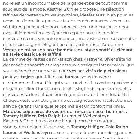
noire est un incontournable de la garde-robe de tout homme
soucieux de la mode. Kastner & Öhler propose une sélection
raffinée de vestes de mi-saison noires, idéales aussi bien pour les
occasions formelles que pour les loisirs décontractés. Ces vestes
séduisent par leur élégance sobre et se combinent facilement
avec différentes tenues. Que vous optiez pour un modèle
classique ou une variante tendance, une veste de mi-saison noire
est un compagnon élégant pour le printemps et l’automne.
Vestes de mi-saison pour hommes, du style sportif et élégant
au style classique et raffiné
La gamme de vestes de mi-saison chez Kastner & Öhler s’étend
des modèles sportifs et élégants aux
classiques intemporels. Que
vous recherchiez une veste pour
vos activités de plein air
ou
pour vos
trajets
quotidiens
au bureau
, vous trouverez
certainement le modèle qui vous convient. Les vestes sportives et
élégantes allient fonctionnalité et style, tandis que les modèles
classiques séduisent par leur élégance sobre et leur durabilité.
Chaque veste de notre gamme est soigneusement sélectionnée
afin de garantir une qualité optimale et un confort maximal.
Marques populaires de vestes de mi-saison pour hommes :
Tommy Hilfiger, Polo Ralph Lauren et Wellensteyn
Kastner & Öhler propose une large gamme de marques
synonymes de qualité et de style.
Tommy Hilfiger
,
Polo Ralph
Lauren
et
Wellensteyn
ne sont que quelques-unes des grandes
marques que vous trouverez dans notre gamme. Ces marques