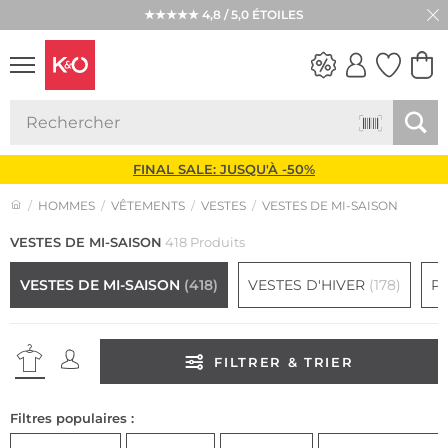
★★★★★ 4,8 / 5,0 ÉTOILES
LOOKS
WEDDING
VIBES
FINAL SALE: JUSQU'À -50%
HOMMES
VÊTEMENTS
VESTES
VESTES DE MI-SAISON
VESTES DE MI-SAISON
418 Produits
VESTES DE MI-SAISON
(418)
VESTES D'HIVER
(178)
P
FILTRER & TRIER
Filtres populaires :