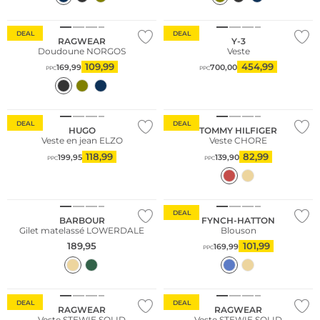
DEAL
DEAL
RAGWEAR
Y-3
Doudoune NORGOS
Veste
109,99
454,99
169,99
700,00
PPC
PPC
Conseil mode
DEAL
DEAL
HUGO
TOMMY HILFIGER
Veste en jean ELZO
Veste CHORE
118,99
82,99
199,95
139,90
PPC
PPC
NOUVEAU
Grandes tailles
DEAL
BARBOUR
FYNCH-HATTON
Gilet matelassé LOWERDALE
Blouson
189,95
101,99
169,99
PPC
DEAL
DEAL
RAGWEAR
RAGWEAR
Veste STEWIE SOLID
Veste STEWIE SOLID