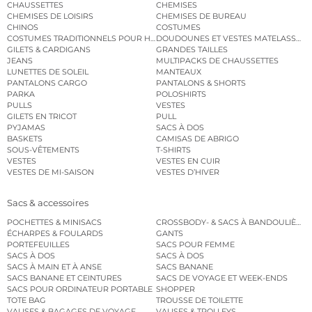
CHAUSSETTES
CHEMISES
CHEMISES DE LOISIRS
CHEMISES DE BUREAU
CHINOS
COSTUMES
COSTUMES TRADITIONNELS POUR HOMME
DOUDOUNES ET VESTES MATELASSÉES
GILETS & CARDIGANS
GRANDES TAILLES
JEANS
MULTIPACKS DE CHAUSSETTES
LUNETTES DE SOLEIL
MANTEAUX
PANTALONS CARGO
PANTALONS & SHORTS
PARKA
POLOSHIRTS
PULLS
VESTES
GILETS EN TRICOT
PULL
PYJAMAS
SACS À DOS
BASKETS
CAMISAS DE ABRIGO
SOUS-VÊTEMENTS
T-SHIRTS
VESTES
VESTES EN CUIR
VESTES DE MI-SAISON
VESTES D’HIVER
Sacs & accessoires
POCHETTES & MINISACS
CROSSBODY- & SACS À BANDOULIÈRE
ÉCHARPES & FOULARDS
GANTS
PORTEFEUILLES
SACS POUR FEMME
SACS À DOS
SACS À DOS
SACS À MAIN ET À ANSE
SACS BANANE
SACS BANANE ET CEINTURES
SACS DE VOYAGE ET WEEK-ENDS
SACS POUR ORDINATEUR PORTABLE
SHOPPER
TOTE BAG
TROUSSE DE TOILETTE
VALISES & BAGAGES DE VOYAGE
VALISES & TROLLEYS