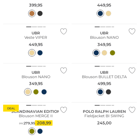
399,95
449,95
UBR
UBR
Veste VIPER
Blouson NANO
449,95
349,95
UBR
UBR
Blouson NANO
Blouson BULLET DELTA
349,95
499,95
DEAL
SCANDINAVIAN EDITION
POLO RALPH LAUREN
Blouson MERGE II
Fieldjacket BI SWING
208,99
245,00
279,95
PPC
Grandes tailles
Durable