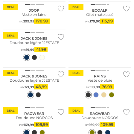
DEAL
DEAL
JOOP
ECOALF
Veste en laine
Gilet matelassé
178,99
115,99
299,95
179,90
PPC
PPC
DEAL
JACK & JONES
Doudoune légère JJESTATE
41,99
59,99
PPC
DEAL
DEAL
JACK & JONES
RAINS
Doudoune légère JJESTATE
Veste de pluie
48,99
76,99
69,99
119,00
PPC
PPC
DEAL
DEAL
RAGWEAR
RAGWEAR
Doudoune NORGOS
Doudoune NORGOS
109,99
109,99
169,99
169,99
PPC
PPC