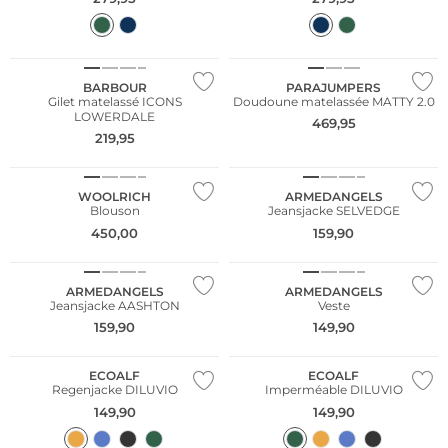
NOUVEAU
NOUVEAU
BARBOUR
PARAJUMPERS
Gilet matelassé ICONS
Doudoune matelassée MATTY 2.0
LOWERDALE
469,95
NOUVEAU
219,95
NOUVEAU
Durable
WOOLRICH
ARMEDANGELS
Blouson
Jeansjacke SELVEDGE
NOUVEAU
NOUVEAU
450,00
159,90
Durable
Durable
ARMEDANGELS
ARMEDANGELS
Jeansjacke AASHTON
Veste
NOUVEAU
NOUVEAU
159,90
149,90
Durable
Durable
ECOALF
ECOALF
Regenjacke DILUVIO
Imperméable DILUVIO
149,90
149,90
NOUVEAU
NOUVEAU