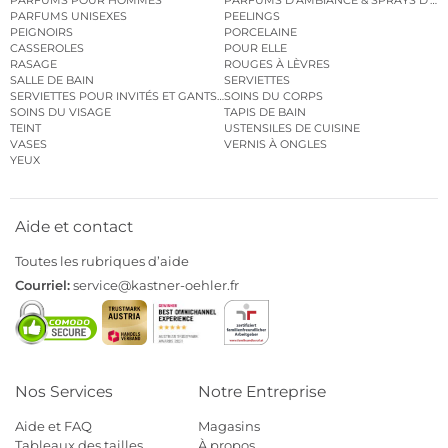
PARFUMS POUR HOMMES
PARFUMS D’AMBIANCE & SPRAYS D’A
PARFUMS UNISEXES
PEELINGS
PEIGNOIRS
PORCELAINE
CASSEROLES
POUR ELLE
RASAGE
ROUGES À LÈVRES
SALLE DE BAIN
SERVIETTES
SERVIETTES POUR INVITÉS ET GANTS DE TOILETTE
SOINS DU CORPS
SOINS DU VISAGE
TAPIS DE BAIN
TEINT
USTENSILES DE CUISINE
VASES
VERNIS À ONGLES
YEUX
Aide et contact
Toutes les rubriques d’aide
Courriel:
service@kastner-oehler.fr
Nos Services
Notre Entreprise
Aide et FAQ
Magasins
Tableaux des tailles
À propos