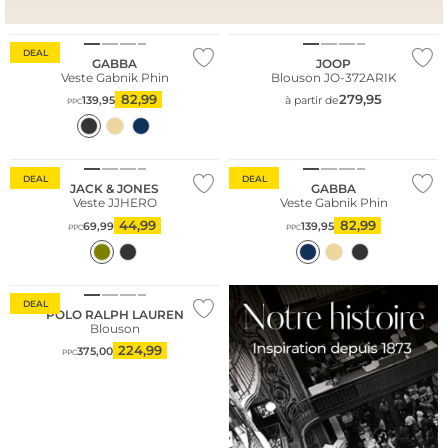
DEAL
GABBA
JOOP
Veste Gabnik Phin
Blouson JO-372ARIK
82,99
279,95
139,95
à partir de
PPC
Meilleures ventes
DEAL
DEAL
JACK & JONES
GABBA
Veste JJHERO
Veste Gabnik Phin
44,99
82,99
69,99
139,95
PPC
PPC
Durable
DEAL
POLO RALPH LAUREN
Blouson
224,99
375,00
PPC