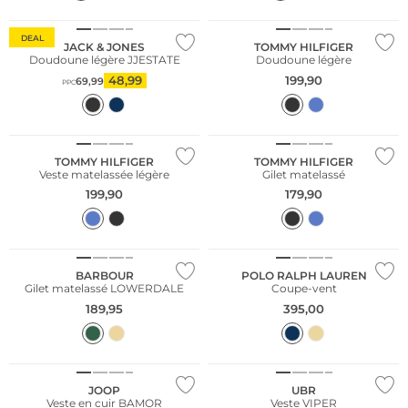
Grandes tailles
DEAL
JACK & JONES
TOMMY HILFIGER
Doudoune légère JJESTATE
Doudoune légère
48,99
199,90
69,99
PPC
Grandes tailles
Grandes tailles
TOMMY HILFIGER
TOMMY HILFIGER
Veste matelassée légère
Gilet matelassé
199,90
179,90
BARBOUR
POLO RALPH LAUREN
Gilet matelassé LOWERDALE
Coupe-vent
189,95
395,00
Durable
JOOP
UBR
Veste en cuir BAMOR
Veste VIPER