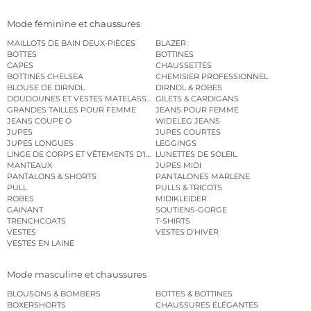
Mode féminine et chaussures
MAILLOTS DE BAIN DEUX-PIÈCES
BLAZER
BOTTES
BOTTINES
CAPES
CHAUSSETTES
BOTTINES CHELSEA
CHEMISIER PROFESSIONNEL
BLOUSE DE DIRNDL
DIRNDL & ROBES
DOUDOUNES ET VESTES MATELASSÉES
GILETS & CARDIGANS
GRANDES TAILLES POUR FEMME
JEANS POUR FEMME
JEANS COUPE O
WIDELEG JEANS
JUPES
JUPES COURTES
JUPES LONGUES
LEGGINGS
LINGE DE CORPS ET VÊTEMENTS D’INTÉRIEUR
LUNETTES DE SOLEIL
MANTEAUX
JUPES MIDI
PANTALONS & SHORTS
PANTALONES MARLENE
PULL
PULLS & TRICOTS
ROBES
MIDIKLEIDER
GAINANT
SOUTIENS-GORGE
TRENCHCOATS
T-SHIRTS
VESTES
VESTES D’HIVER
VESTES EN LAINE
Mode masculine et chaussures
BLOUSONS & BOMBERS
BOTTES & BOTTINES
BOXERSHORTS
CHAUSSURES ÉLÉGANTES