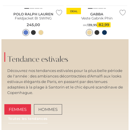
DEAL
POLO RALPH LAUREN
GABBA
Fieldjacket BI SWING
Veste Gabnik Phin
245,00
82,99
139,95
PPC
Tendance estivales
Découvrez nos tendances estivales pour la plus belle période
de l'année : des ambiances décontractées d'Amalfi aux looks
estivaux élégants de Paris, en passant par des tenues
adaptées à la plage à Santorin et le chic épuré scandinave de
Copenhague.
FEMMES
HOMMES
Toutes les tendances
AMALFI VIBES
SAN