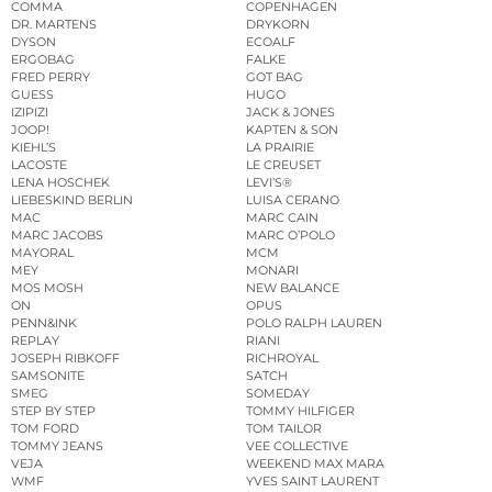
COMMA
COPENHAGEN
DR. MARTENS
DRYKORN
DYSON
ECOALF
ERGOBAG
FALKE
FRED PERRY
GOT BAG
GUESS
HUGO
IZIPIZI
JACK & JONES
JOOP!
KAPTEN & SON
KIEHL’S
LA PRAIRIE
LACOSTE
LE CREUSET
LENA HOSCHEK
LEVI’S®
LIEBESKIND BERLIN
LUISA CERANO
MAC
MARC CAIN
MARC JACOBS
MARC O’POLO
MAYORAL
MCM
MEY
MONARI
MOS MOSH
NEW BALANCE
ON
OPUS
PENN&INK
POLO RALPH LAUREN
REPLAY
RIANI
JOSEPH RIBKOFF
RICHROYAL
SAMSONITE
SATCH
SMEG
SOMEDAY
STEP BY STEP
TOMMY HILFIGER
TOM FORD
TOM TAILOR
TOMMY JEANS
VEE COLLECTIVE
VEJA
WEEKEND MAX MARA
WMF
YVES SAINT LAURENT