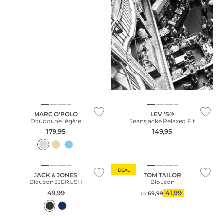
NOUVEAU
Durable
NOUVEAU
MARC O'POLO
LEVI'S®
Doudoune légère
Jeansjacke Relaxed Fit
179,95
149,95
Conseil mode
Meilleures ventes
DEAL
JACK & JONES
TOM TAILOR
Blouson JJERUSH
Blouson
Grandes tailles
49,99
41,99
69,99
PPC
Conseil mode
Meilleures ventes