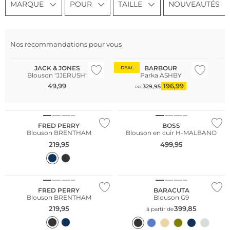
MARQUE
POUR
TAILLE
NOUVEAUTÉS
Nos recommandations pour vous
Co
JACK & JONES
BARBOUR
DEAL
Blouson "JJERUSH"
Parka ASHBY
49,99
196,99
329,95
PPC
Grandes tailles
NOUVEAU
FRED PERRY
BOSS
Blouson BRENTHAM
Blouson en cuir H-MALBANO
219,95
499,95
Grandes tailles
FRED PERRY
BARACUTA
Blouson BRENTHAM
Blouson G9
219,95
399,85
à partir de