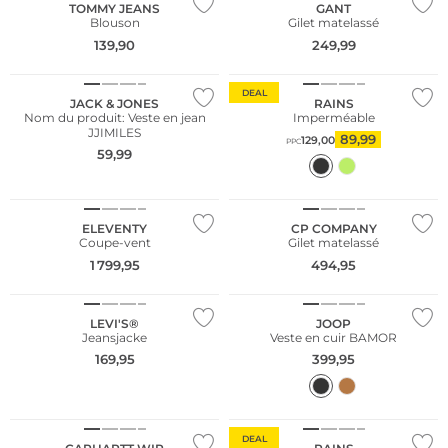
TOMMY JEANS
GANT
Blouson
Gilet matelassé
139,90
249,99
DEAL
JACK & JONES
RAINS
Nom du produit: Veste en jean
Imperméable
JJIMILES
89,99
129,00
PPC
59,99
NOUVEAU
ELEVENTY
CP COMPANY
Coupe-vent
Gilet matelassé
Conseil mode
1 799,95
494,95
NOUVEAU
Durable
LEVI'S®
JOOP
Jeansjacke
Veste en cuir BAMOR
169,95
399,95
NOUVEAU
DEAL