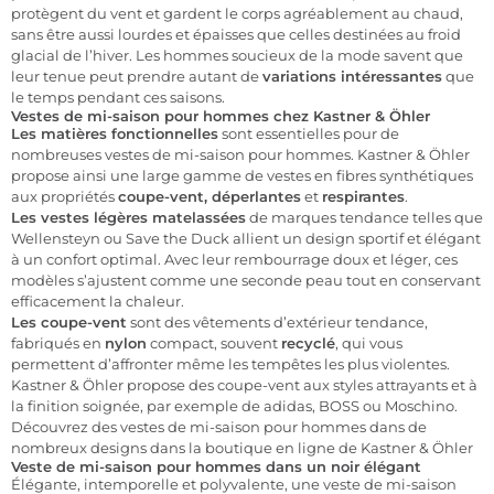
protègent du vent et gardent le corps agréablement au chaud,
sans être aussi lourdes et épaisses que celles destinées au froid
glacial de l’hiver. Les hommes soucieux de la mode savent que
leur tenue peut prendre autant de
variations intéressantes
que
le temps pendant ces saisons.
Vestes de mi-saison pour hommes chez Kastner & Öhler
Les matières fonctionnelles
sont essentielles pour de
nombreuses vestes de mi-saison pour hommes. Kastner & Öhler
propose ainsi une large gamme de vestes en fibres synthétiques
aux propriétés
coupe-vent, déperlantes
et
respirantes
.
Les vestes légères matelassées
de marques tendance telles que
Wellensteyn ou Save the Duck allient un design sportif et élégant
à un confort optimal. Avec leur rembourrage doux et léger, ces
modèles s’ajustent comme une seconde peau tout en conservant
efficacement la chaleur.
Les coupe-vent
sont des vêtements d’extérieur tendance,
fabriqués en
nylon
compact, souvent
recyclé
, qui vous
permettent d’affronter même les tempêtes les plus violentes.
Kastner & Öhler propose des coupe-vent aux styles attrayants et à
la finition soignée, par exemple de adidas, BOSS ou Moschino.
Découvrez des vestes de mi-saison pour hommes dans de
nombreux designs dans la boutique en ligne de Kastner & Öhler
Veste de mi-saison pour hommes dans un noir élégant
Élégante, intemporelle et polyvalente, une veste de mi-saison