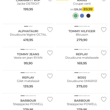
CARHARTT WIP
RAINS
Jacke DETROIT
Coupe-vent
199,95
89,99
129,00
PPC
NOUVEAU
NOUVEAU
ALPHATAURI
TOMMY HILFIGER
Doudoune légère OCTAL
Blouson
419,95
279,90
NOUVEAU
NOUVEAU
TOMMY JEANS
REPLAY
Veste en jean RYAN
Doudoune matelassée
99,90
169,95
NOUVEAU
NOUVEAU
REPLAY
BOSS
Gilet matelassé
Doudoune OMARIS1
139,95
379,00
NOUVEAU
NOUVEAU
BARBOUR
BARBOUR
Steppjacke POWELL
Steppjacke POWELL
279,95
279,95