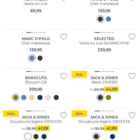
Veste en cuir
Gilet matelassé
69,99
139,95
Durable
MARC O'POLO
SELECTED
Gilet matelassé
Veste en cuir SLHARCHIVE
139,95
239,99
Meilleures ventes
DEAL
BARACUTA
JACK & JONES
Blouson G9
Veste JJHERO
399,95
44,99
69,99
PPC
DEAL
DEAL
JACK & JONES
JACK & JONES
Doudoune légère JJESTATE
Doudoune légère JJESTATE
41,99
41,99
59,99
59,99
PPC
PPC