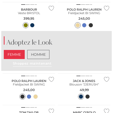
BARBOUR
POLO RALPH LAUREN
Veste BRISTOL
Fieldjacket BI SWING
399,95
245,00
Adoptez le Look
FEMME
HOMME
Shoppez maintenant
POLO RALPH LAUREN
JACK & JONES
Fieldjacket BI SWING
Blouson "JJERUSH"
245,00
49,99
Grandes tailles
Durable
TOM TAILOR
MARC O'POLO