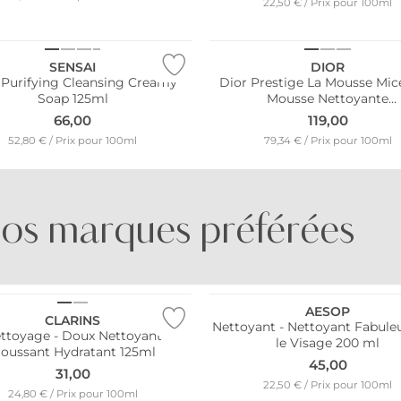
22,50 € / Prix pour 100ml
NOUVEAU
SENSAI
DIOR
y Purifying Cleansing Creamy
Dior Prestige La Mousse Mice
Soap 125ml
Mousse Nettoyante
Exceptionnellement Agréab
66,00
119,00
Visage 150ml
52,80 € / Prix pour 100ml
79,34 € / Prix pour 100ml
os marques préférées
BORNTO­STANDOUT
BRUNELLO CUCINELLI
AESOP
CLARINS
Nettoyant - Nettoyant Fabule
ttoyage - Doux Nettoyant
le Visage 200 ml
oussant Hydratant 125ml
45,00
31,00
22,50 € / Prix pour 100ml
24,80 € / Prix pour 100ml