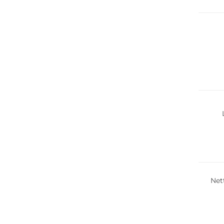
Durabl
Meilleu
Durabl
Net