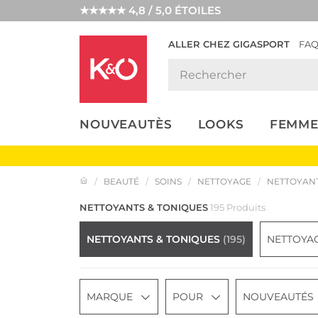
★★★★★ 4,8 / 5,0 ÉTOILES
ALLER CHEZ GIGASPORT
FA
NOS
LOOKS
WEDDING
ENDANCES
VIBES
NOUVEAUTÈS
LOOKS
FEMME
BEAUTÉ
SOINS
NETTOYAGE
NETTOYANT
NETTOYANTS & TONIQUES
195 Produits
NETTOYANTS & TONIQUES
(195)
NETTOYA
MARQUE
POUR
NOUVEAUTÉS