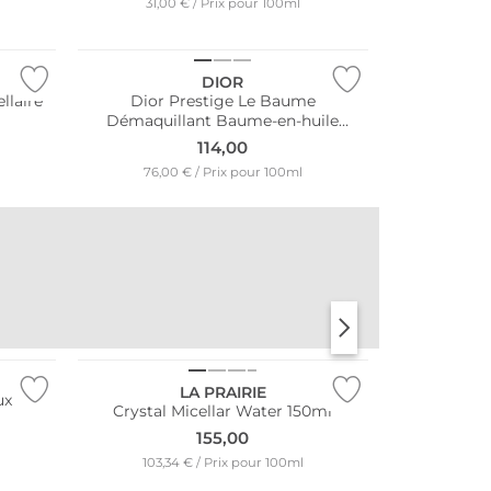
31,00 € / Prix pour 100ml
NOUVEAU
DIOR
llaire
Dior Prestige Le Baume
Démaquillant Baume-en-huile
le -
exceptionnel - Visage, yeux, lèvres
114,00
150ml
76,00 € / Prix pour 100ml
LBTY.
IGGYWOO
LIBERTY BEAUTY
LA PRAIRIE
ux pour
Crystal Micellar Water 150ml
155,00
103,34 € / Prix pour 100ml