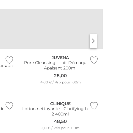
PARFUMES
PARFUMES
AQUATIQUE
POUDRÉS
JUVENA
Pure Cleansing - Lait Démaquillant
ibrante
Apaisant 200ml
28,00
14,00 € / Prix pour 100ml
CLINIQUE
 de
Lotion nettoyante - Clarifying Lotion
2 400ml
48,50
Meilleures ventes
12,13 € / Prix pour 100ml