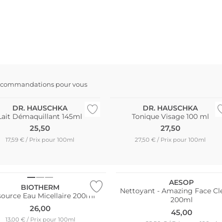
ble
Durable
ecommandations pour vous
eures ventes
Meilleures ventes
DR. HAUSCHKA
DR. HAUSCHKA
Lait Démaquillant 145ml
Tonique Visage 100 ml
25,50
27,50
17,59 € / Prix pour 100ml
27,50 € / Prix pour 100ml
AESOP
BIOTHERM
Nettoyant - Amazing Face Cl
source Eau Micellaire 200ml
200ml
26,00
45,00
13,00 € / Prix pour 100ml