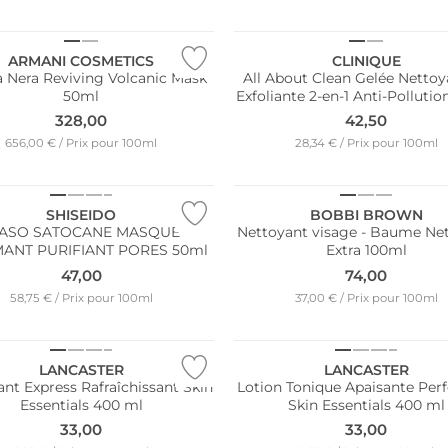
ARMANI COSMETICS
CLINIQUE
 Nera Reviving Volcanic Mask
All About Clean Gelée Nettoy
50ml
Exfoliante 2-en-1 Anti-Polluti
328,00
42,50
656,00 € / Prix pour 100ml
28,34 € / Prix pour 100ml
SHISEIDO
BOBBI BROWN
ASO SATOCANE MASQUE
Nettoyant visage - Baume Ne
ANT PURIFIANT PORES 50ml
Extra 100ml
47,00
74,00
58,75 € / Prix pour 100ml
37,00 € / Prix pour 100ml
nt à l'eau
LANCASTER
LANCASTER
nt Express Rafraîchissant Skin
Lotion Tonique Apaisante Perf
Essentials 400 ml
Skin Essentials 400 ml
33,00
33,00