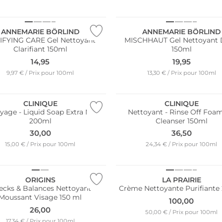
e
Durable
ANNEMARIE BÖRLIND
ANNEMARIE BÖRLIND
IFYING CARE Gel Nettoyant
MISCHHAUT Gel Nettoyant
Clarifiant 150ml
150ml
14,95
19,95
9,97 € / Prix pour 100ml
13,30 € / Prix pour 100ml
CLINIQUE
CLINIQUE
yage - Liquid Soap Extra Mild
Nettoyant - Rinse Off Foa
200ml
Cleanser 150ml
30,00
36,50
15,00 € / Prix pour 100ml
24,34 € / Prix pour 100ml
ORIGINS
LA PRAIRIE
ecks & Balances Nettoyant
Crème Nettoyante Purifiante
Moussant Visage 150 ml
100,00
26,00
50,00 € / Prix pour 100ml
17,34 € / Prix pour 100ml