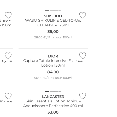
Durable
SHISEIDO
ante +
WASO SHIKULIME GEL-TO-OIL
on 150ml
CLEANSER 125ml
35,00
28,00 € / Prix pour 100ml
DIOR
ttoyant
Capture Totale Intensive Essence
Lotion 150ml
84,00
56,00 € / Prix pour 100ml
LANCASTER
ectrice
Skin Essentials Lotion Tonique
Adoucissante Perfectrice 400 ml
33,00