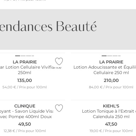
endances Beauté
PARFUMES
PARFUMES
D'AGRUMES
FRAIS
LA PRAIRIE
LA PRAIRIE
lar Lotion Cellulaire Vivifiante
Lotion Adoucissante et Équil
250ml
Cellulaire 250 ml
135,00
210,00
54,00 € / Prix pour 100ml
84,00 € / Prix pour 100ml
CLINIQUE
KIEHL'S
oyant - Savon Liquide Visage
Lotion Tonique à l'Extrait
avec Pompe 400ml Doux
Calendula 250 ml
49,50
47,50
res ventes
12,38 € / Prix pour 100ml
19,00 € / Prix pour 100ml