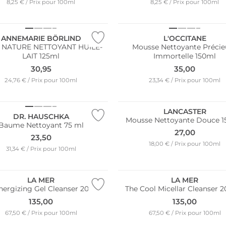
8,25 € / Prix pour 100ml
8,25 € / Prix pour 100ml
e
ANNEMARIE BÖRLIND
L'OCCITANE
 NATURE NETTOYANT HUILE-
Mousse Nettoyante Précie
LAIT 125ml
Immortelle 150ml
30,95
35,00
24,76 € / Prix pour 100ml
23,34 € / Prix pour 100ml
e
LANCASTER
DR. HAUSCHKA
Mousse Nettoyante Douce 1
Baume Nettoyant 75 ml
27,00
23,50
18,00 € / Prix pour 100ml
31,34 € / Prix pour 100ml
Résistant à l'eau
LA MER
LA MER
nergizing Gel Cleanser 200ml
The Cool Micellar Cleanser 
135,00
135,00
67,50 € / Prix pour 100ml
67,50 € / Prix pour 100ml