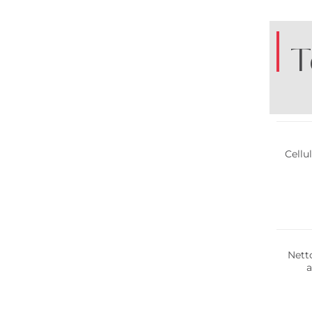
T
Cellu
Nett
Meilleu