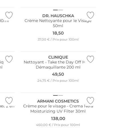
Durable
DR. HAUSCHKA
100ml
Crème Nettoyante pour le Visage
50ml
18,50
37,00 € / Prix pour 100ml
CLINIQUE
ique
Nettoyant - Take the Day Off Huile
ml
Démaquillante 200 ml
49,50
24,75 € / Prix pour 100ml
ARMANI COSMETICS
bet 2 en
Crème pour le visage - Crema Nera
Moisturizing UV Filter 30ml
138,00
Résistant à l'eau
460,00 € / Prix pour 100ml