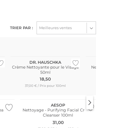
TRIER PAR :
Durable
Meilleures ventes
DR. HAUSCHKA
KIEHL'
Crème Nettoyante pour le Visage
Nettoyant Visage 
50ml
26,00
18,50
17,34 € / Prix po
37,00 € / Prix pour 100ml
AESOP
eanser
Nettoyage - Purifying Facial Cream
Cleanser 100ml
31,00