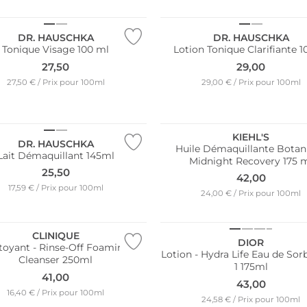
e
Durable
DR. HAUSCHKA
DR. HAUSCHKA
Tonique Visage 100 ml
Lotion Tonique Clarifiante 
27,50
29,00
27,50 € / Prix pour 100ml
29,00 € / Prix pour 100ml
res ventes
e
KIEHL'S
DR. HAUSCHKA
Huile Démaquillante Botan
Lait Démaquillant 145ml
Midnight Recovery 175 
25,50
42,00
17,59 € / Prix pour 100ml
24,00 € / Prix pour 100ml
CLINIQUE
DIOR
toyant - Rinse-Off Foaming
Lotion - Hydra Life Eau de Sor
Cleanser 250ml
1 175ml
41,00
43,00
16,40 € / Prix pour 100ml
24,58 € / Prix pour 100ml