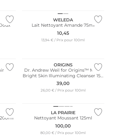
Durable
WELEDA
 Doux
Lait Nettoyant Amande 75ml
10,45
13,94 € / Prix pour 100ml
ORIGINS
ming
Dr. Andrew Weil for Origins™ Mega
Bright Skin Illuminating Cleanser 150
ml
39,00
26,00 € / Prix pour 100ml
LA PRAIRIE
 200ml
Nettoyant Moussant 125ml
100,00
80,00 € / Prix pour 100ml