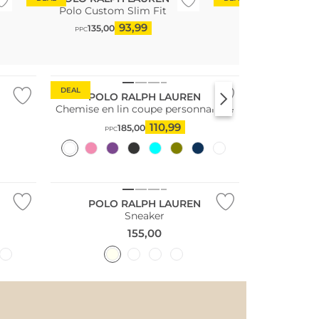
Polo Custom Slim Fit
T-shirt
93,99
58
135,00
85,00
PPC
PPC
Durable
DEAL
POLO RALPH LAUREN
Chemise en lin coupe personnalisée
110,99
185,00
PPC
POLO RALPH LAUREN
Sneaker
155,00