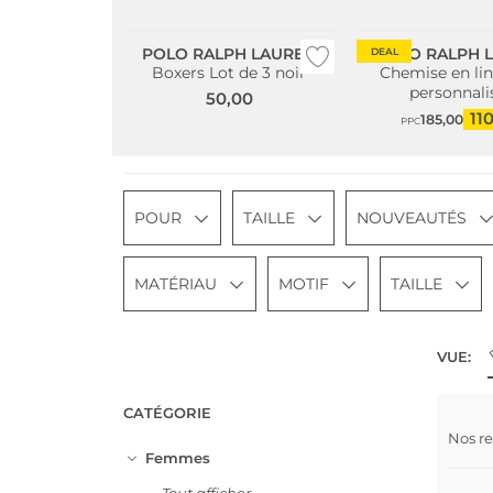
Multi Pack
POLO RALPH LAUREN
POLO RALPH 
DEAL
Boxers Lot de 3 noir
Chemise en li
personnali
50,00
11
185,00
PPC
POUR
TAILLE
NOUVEAUTÉS
MATÉRIAU
MOTIF
TAILLE
VUE:
CATÉGORIE
Nos r
Mult
Femmes