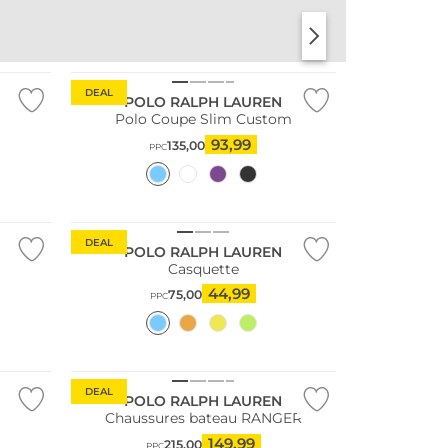
DEAL
POLO RALPH LAUREN
Polo Coupe Slim Custom
93,99
135,00
PPC
DEAL
POLO RALPH LAUREN
Casquette
44,99
75,00
PPC
DEAL
POLO RALPH LAUREN
Chaussures bateau RANGER
149,99
215,00
PPC