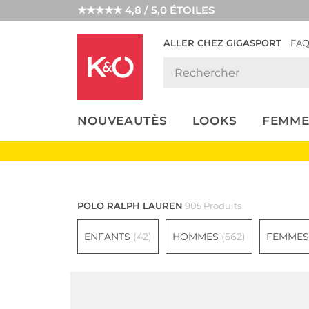
★★★★★ 4,8 / 5,0 ÉTOILES
ALLER CHEZ GIGASPORT
FA
NOS
LOOKS
WEDDING
ENDANCES
VIBES
NOUVEAUTÈS
LOOKS
FEMME
Lauren Ralph L
POLO RALPH LAUREN
905 Produits
ENFANTS
(42)
HOMMES
(562)
FEMME