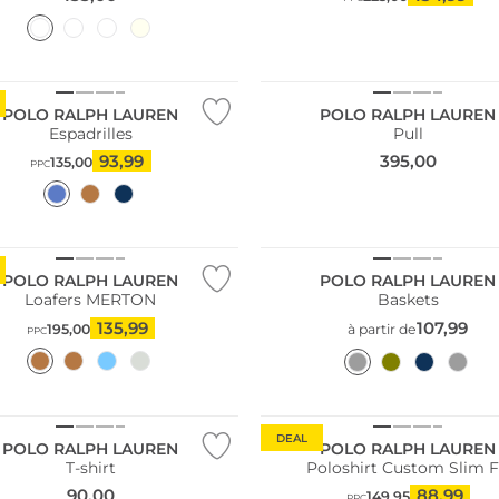
POLO RALPH LAUREN
POLO RALPH LAUREN
Espadrilles
Pull
93,99
395,00
135,00
PPC
POLO RALPH LAUREN
POLO RALPH LAUREN
Loafers MERTON
Baskets
135,99
107,99
195,00
à partir de
PPC
DEAL
POLO RALPH LAUREN
POLO RALPH LAUREN
T-shirt
Poloshirt Custom Slim F
90,00
88,99
149,95
PPC