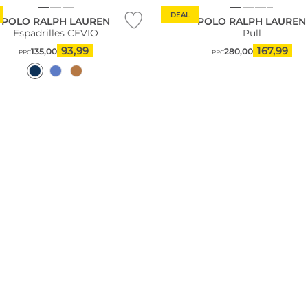
DEAL
POLO RALPH LAUREN
POLO RALPH LAUREN
Espadrilles CEVIO
Pull
93,99
167,99
135,00
280,00
PPC
PPC