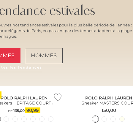
endance estivales
uvrez nos tendances estivales pour la plus belle période de l'année 
vaux élégants de Paris, en passant par des tenues adaptées à la plage
enhague.
MMES
HOMMES
utes les tendances
AMALFI VIBES
POLO RALPH LAUREN
POLO RALPH LAUREN
eakers HERITAGE COURT II
Sneaker MASTERS COU
90,99
150,00
135,00
PPC