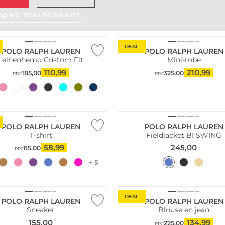
ppez maintenant
DEAL
POLO RALPH LAUREN
POLO RALPH LAUREN
Leinenhemd Custom Fit
Mini-robe
110,99
210,99
185,00
325,00
PPC
PPC
POLO RALPH LAUREN
POLO RALPH LAUREN
T-shirt
Fieldjacket BI SWING
58,99
245,00
85,00
PPC
+ 5
DEAL
POLO RALPH LAUREN
POLO RALPH LAUREN
Sneaker
Blouse en jean
155,00
134,99
225,00
PPC