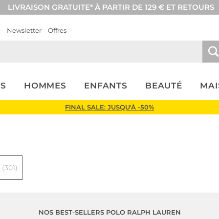
LIVRAISON GRATUITE* À PARTIR DE 129 € ET RETOURS
Q
Newsletter
Offres
S
HOMMES
ENFANTS
BEAUTÉ
MA
FINAL SALE: JUSQU'À -50%
auren
S
(301)
NOS BEST-SELLERS POLO RALPH LAUREN