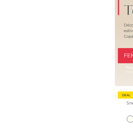
T
Déco
esti
Cop
FE
To
DEAL
Sn