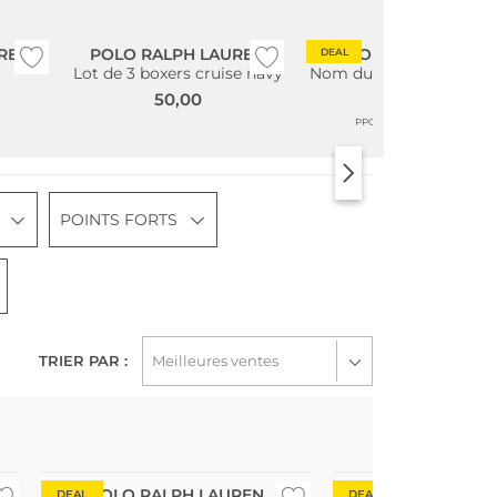
Multi Pack
Durable
REN
POLO RALPH LAUREN
POLO RALPH LAURE
DEAL
Lot de 3 boxers cruise navy
Nom du produit: Shorts
bain
50,00
65,99
95,00
PPC
POINTS FORTS
TRIER PAR :
POLO RALPH LAUREN
POLO RALPH 
DEAL
DEAL