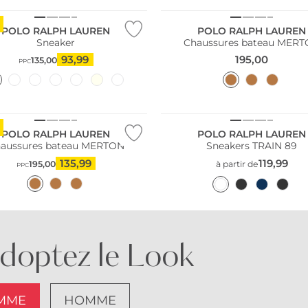
POLO RALPH LAUREN
POLO RALPH LAUREN
Sneaker
Chaussures bateau MER
93,99
195,00
135,00
PPC
POLO RALPH LAUREN
POLO RALPH LAUREN
aussures bateau MERTON
Sneakers TRAIN 89
135,99
119,99
195,00
à partir de
PPC
doptez le Look
MME
HOMME