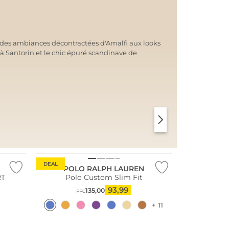
: des ambiances décontractées d'Amalfi aux looks
 à Santorin et le chic épuré scandinave de
SANTORINI SOFT
PARIS CHIC
DEAL
POLO RALPH LAUREN
RT
Polo Custom Slim Fit
93,99
135,00
PPC
+ 11