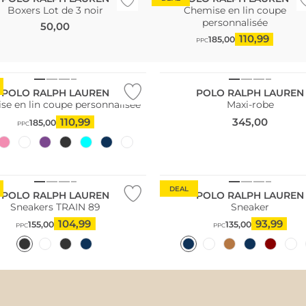
Boxers Lot de 3 noir
Chemise en lin coupe
personnalisée
50,00
110,99
185,00
PPC
NOUVEAU
POLO RALPH LAUREN
POLO RALPH LAUREN
se en lin coupe personnalisée
Maxi-robe
110,99
345,00
185,00
PPC
DEAL
POLO RALPH LAUREN
POLO RALPH LAUREN
Sneakers TRAIN 89
Sneaker
104,99
93,99
155,00
135,00
PPC
PPC