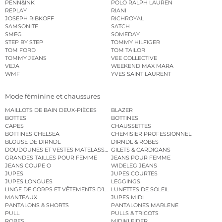
PENN&INK
POLO RALPH LAUREN
REPLAY
RIANI
JOSEPH RIBKOFF
RICHROYAL
SAMSONITE
SATCH
SMEG
SOMEDAY
STEP BY STEP
TOMMY HILFIGER
TOM FORD
TOM TAILOR
TOMMY JEANS
VEE COLLECTIVE
VEJA
WEEKEND MAX MARA
WMF
YVES SAINT LAURENT
Mode féminine et chaussures
MAILLOTS DE BAIN DEUX-PIÈCES
BLAZER
BOTTES
BOTTINES
CAPES
CHAUSSETTES
BOTTINES CHELSEA
CHEMISIER PROFESSIONNEL
BLOUSE DE DIRNDL
DIRNDL & ROBES
DOUDOUNES ET VESTES MATELASSÉES
GILETS & CARDIGANS
GRANDES TAILLES POUR FEMME
JEANS POUR FEMME
JEANS COUPE O
WIDELEG JEANS
JUPES
JUPES COURTES
JUPES LONGUES
LEGGINGS
LINGE DE CORPS ET VÊTEMENTS D’INTÉRIEUR
LUNETTES DE SOLEIL
MANTEAUX
JUPES MIDI
PANTALONS & SHORTS
PANTALONES MARLENE
PULL
PULLS & TRICOTS
ROBES
MIDIKLEIDER