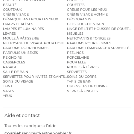
BEAUTÉ
COUETTES
COUTEAUX
CRÈME POUR LES YEUX
CRÈME VISAGE
CRÈME VISAGE HOMME
DÉMAQUILLANT POUR LES YEUX
DÉODORANTS
DRAPS ET ALÈSES
GELS DOUCHE & BAIN
LAMPES ET LUMINAIRES
LINGE DE LIT ET HOUSSES DE COUETTE
LÈVRES
MEUBLES
MOULE À PÂTISSERIE
NETTOYANTS & TONIQUES
NETTOYAGE DU VISAGE POUR HOMMES
PARFUMS POUR FEMMES
PARFUMS POUR HOMMES
PARFUMS D’AMBIANCE & SPRAYS D’A
PARFUMS UNISEXES
PEELINGS
PEIGNOIRS
PORCELAINE
CASSEROLES
POUR ELLE
RASAGE
ROUGES À LÈVRES
SALLE DE BAIN
SERVIETTES
SERVIETTES POUR INVITÉS ET GANTS DE TOILETTE
SOINS DU CORPS
SOINS DU VISAGE
TAPIS DE BAIN
TEINT
USTENSILES DE CUISINE
VASES
VERNIS À ONGLES
YEUX
Aide et contact
Toutes les rubriques d’aide
Courriel:
service@kastner-oehler.fr