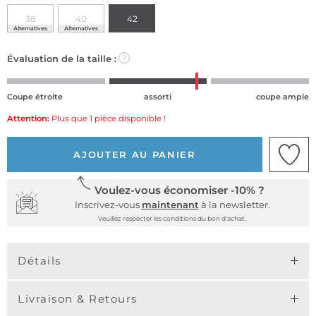
38
40
42
Alternatives
Alternatives
Évaluation de la taille :
?
Coupe étroite
assorti
coupe ample
Attention:
Plus que 1 pièce disponible !
AJOUTER AU PANIER
Voulez-vous économiser -10% ?
Inscrivez-vous
maintenant
à la newsletter.
Veuillez respecter les conditions du bon d'achat.
Détails
Livraison & Retours