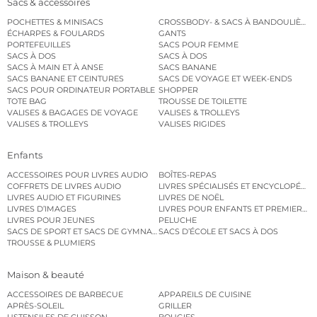
Sacs & accessoires
POCHETTES & MINISACS
CROSSBODY- & SACS À BANDOULIÈRE
ÉCHARPES & FOULARDS
GANTS
PORTEFEUILLES
SACS POUR FEMME
SACS À DOS
SACS À DOS
SACS À MAIN ET À ANSE
SACS BANANE
SACS BANANE ET CEINTURES
SACS DE VOYAGE ET WEEK-ENDS
SACS POUR ORDINATEUR PORTABLE
SHOPPER
TOTE BAG
TROUSSE DE TOILETTE
VALISES & BAGAGES DE VOYAGE
VALISES & TROLLEYS
VALISES & TROLLEYS
VALISES RIGIDES
Enfants
ACCESSOIRES POUR LIVRES AUDIO
BOÎTES-REPAS
COFFRETS DE LIVRES AUDIO
LIVRES SPÉCIALISÉS ET ENCYCLOPÉDI
LIVRES AUDIO ET FIGURINES
LIVRES DE NOËL
LIVRES D’IMAGES
LIVRES POUR ENFANTS ET PREMIERS L
LIVRES POUR JEUNES
PELUCHE
SACS DE SPORT ET SACS DE GYMNASTIQUE
SACS D’ÉCOLE ET SACS À DOS
TROUSSE & PLUMIERS
Maison & beauté
ACCESSOIRES DE BARBECUE
APPAREILS DE CUISINE
APRÈS-SOLEIL
GRILLER
USTENSILES DE CUISSON
BOUGIES