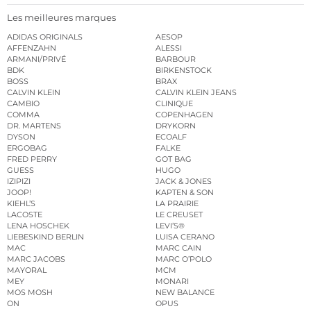
Les meilleures marques
ADIDAS ORIGINALS
AESOP
AFFENZAHN
ALESSI
ARMANI/PRIVÉ
BARBOUR
BDK
BIRKENSTOCK
BOSS
BRAX
CALVIN KLEIN
CALVIN KLEIN JEANS
CAMBIO
CLINIQUE
COMMA
COPENHAGEN
DR. MARTENS
DRYKORN
DYSON
ECOALF
ERGOBAG
FALKE
FRED PERRY
GOT BAG
GUESS
HUGO
IZIPIZI
JACK & JONES
JOOP!
KAPTEN & SON
KIEHL’S
LA PRAIRIE
LACOSTE
LE CREUSET
LENA HOSCHEK
LEVI’S®
LIEBESKIND BERLIN
LUISA CERANO
MAC
MARC CAIN
MARC JACOBS
MARC O’POLO
MAYORAL
MCM
MEY
MONARI
MOS MOSH
NEW BALANCE
ON
OPUS