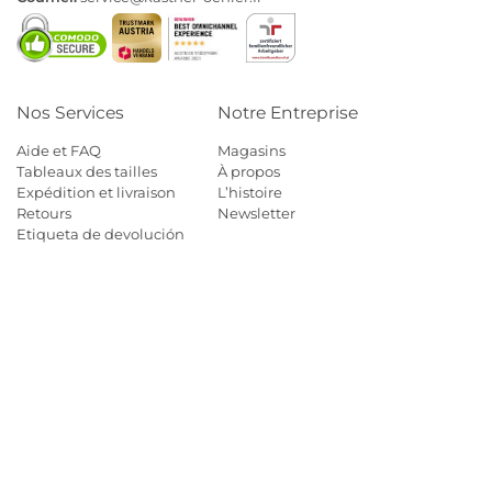
Nos Services
Notre Entreprise
Aide et FAQ
Magasins
Tableaux des tailles
À propos
Expédition et livraison
L’histoire
Retours
Newsletter
Etiqueta de devolución
Nos moyens de paiement
AJOUTER AU PANIER
42
Mastercard
Visa
Diners
Cb
Applepay
Amazon
Payp
Choisir une taille
Guide des tailles
Klarna
38 Alternatives
Livraison gratuite* à partir de 129 € et retours gratuits
40 Alternatives