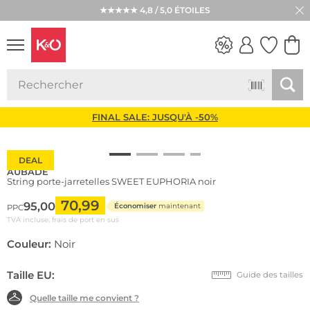
LIVRAISON GRATUITE* À PARTIR DE 129 € ET RETOURS
★★★★★ 4,8 / 5,0 ÉTOILES
LOOKS
WEDDING
VIBES
FINAL SALE: JUSQU'À -50%
DEAL
AUBADE
String porte-jarretelles SWEET EUPHORIA noir
70,99
95,00
Économiser
maintenant
PPC
TVA incluse, frais de port en sus
Couleur:
Noir
Taille EU:
Guide des tailles
Quelle taille me convient ?