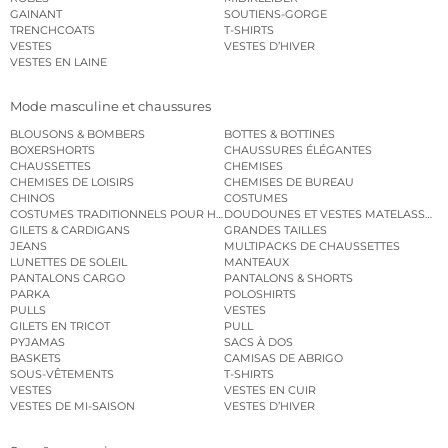
GAINANT
SOUTIENS-GORGE
TRENCHCOATS
T-SHIRTS
VESTES
VESTES D’HIVER
VESTES EN LAINE
Mode masculine et chaussures
BLOUSONS & BOMBERS
BOTTES & BOTTINES
BOXERSHORTS
CHAUSSURES ÉLÉGANTES
CHAUSSETTES
CHEMISES
CHEMISES DE LOISIRS
CHEMISES DE BUREAU
CHINOS
COSTUMES
COSTUMES TRADITIONNELS POUR HOMME
DOUDOUNES ET VESTES MATELASSÉES
GILETS & CARDIGANS
GRANDES TAILLES
JEANS
MULTIPACKS DE CHAUSSETTES
LUNETTES DE SOLEIL
MANTEAUX
PANTALONS CARGO
PANTALONS & SHORTS
PARKA
POLOSHIRTS
PULLS
VESTES
GILETS EN TRICOT
PULL
PYJAMAS
SACS À DOS
BASKETS
CAMISAS DE ABRIGO
SOUS-VÊTEMENTS
T-SHIRTS
VESTES
VESTES EN CUIR
VESTES DE MI-SAISON
VESTES D’HIVER