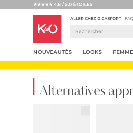
★★★★★ 4,8 / 5,0 ÉTOILES
ALLER CHEZ GIGASPORT
FA
NOS
LOOKS
WEDDING
ENDANCES
VIBES
NOUVEAUTÈS
LOOKS
FEMME
Alternatives app