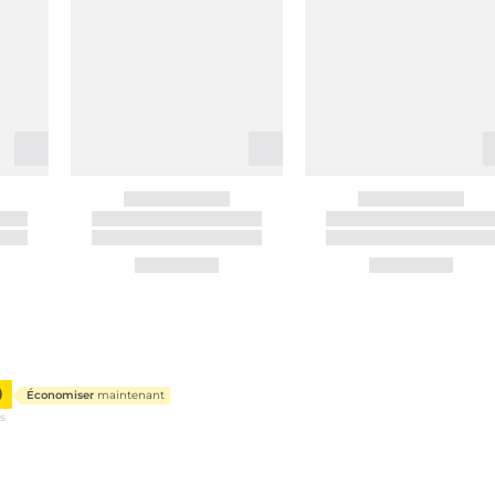
9
Économiser
maintenant
us