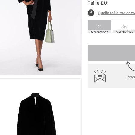
Taille EU:
Quelle taille me conv
34
36
Alternatives
Alternatives
Insc