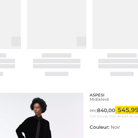
ASPESI
Midikleid
545,9
840,00
PPC
TVA incluse, frais de port en s
Couleur:
Noir