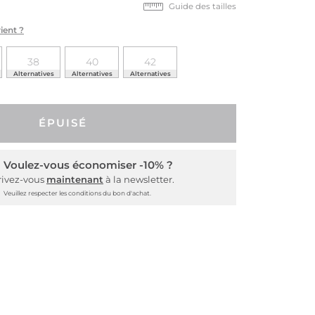
Guide des tailles
ient ?
38
40
42
Alternatives
Alternatives
Alternatives
ÉPUISÉ
Voulez-vous économiser -10% ?
rivez-vous
maintenant
à la newsletter.
Veuillez respecter les conditions du bon d'achat.