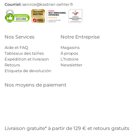
Courriel:
service@kastner-oehler.fr
Nos Services
Notre Entreprise
Aide et FAQ
Magasins
Tableaux des tailles
À propos
Expédition et livraison
L’histoire
Retours
Newsletter
Etiqueta de devolución
Nos moyens de paiement
Mastercard
Visa
Diners
Cb
Applepay
Amazon
Payp
Klarna
Livraison gratuite* à partir de 129 € et retours gratuits