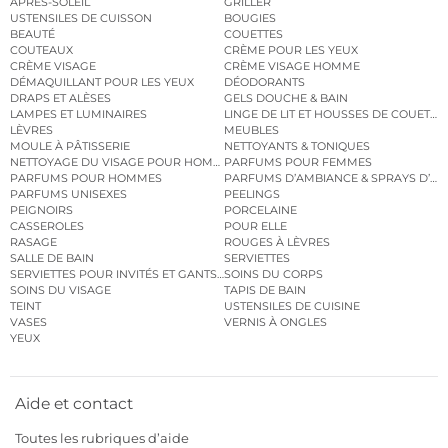
APRÈS-SOLEIL
GRILLER
USTENSILES DE CUISSON
BOUGIES
BEAUTÉ
COUETTES
COUTEAUX
CRÈME POUR LES YEUX
CRÈME VISAGE
CRÈME VISAGE HOMME
DÉMAQUILLANT POUR LES YEUX
DÉODORANTS
DRAPS ET ALÈSES
GELS DOUCHE & BAIN
LAMPES ET LUMINAIRES
LINGE DE LIT ET HOUSSES DE COUETTE
LÈVRES
MEUBLES
MOULE À PÂTISSERIE
NETTOYANTS & TONIQUES
NETTOYAGE DU VISAGE POUR HOMMES
PARFUMS POUR FEMMES
PARFUMS POUR HOMMES
PARFUMS D’AMBIANCE & SPRAYS D’A
PARFUMS UNISEXES
PEELINGS
PEIGNOIRS
PORCELAINE
CASSEROLES
POUR ELLE
RASAGE
ROUGES À LÈVRES
SALLE DE BAIN
SERVIETTES
SERVIETTES POUR INVITÉS ET GANTS DE TOILETTE
SOINS DU CORPS
SOINS DU VISAGE
TAPIS DE BAIN
TEINT
USTENSILES DE CUISINE
VASES
VERNIS À ONGLES
YEUX
Aide et contact
Toutes les rubriques d’aide