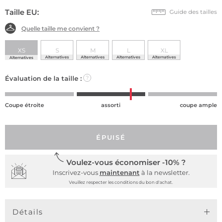
Taille EU:
Guide des tailles
Quelle taille me convient ?
XS
S
M
L
XL
Alternatives
Alternatives
Alternatives
Alternatives
Alternatives
Évaluation de la taille :
?
Coupe étroite
assorti
coupe ample
ÉPUISÉ
Voulez-vous économiser -10% ?
Inscrivez-vous
maintenant
à la newsletter.
Veuillez respecter les conditions du bon d'achat.
Détails