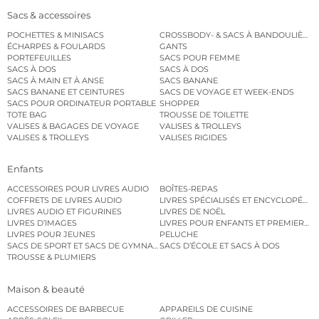
Sacs & accessoires
POCHETTES & MINISACS
CROSSBODY- & SACS À BANDOULIÈRE
ÉCHARPES & FOULARDS
GANTS
PORTEFEUILLES
SACS POUR FEMME
SACS À DOS
SACS À DOS
SACS À MAIN ET À ANSE
SACS BANANE
SACS BANANE ET CEINTURES
SACS DE VOYAGE ET WEEK-ENDS
SACS POUR ORDINATEUR PORTABLE
SHOPPER
TOTE BAG
TROUSSE DE TOILETTE
VALISES & BAGAGES DE VOYAGE
VALISES & TROLLEYS
VALISES & TROLLEYS
VALISES RIGIDES
Enfants
ACCESSOIRES POUR LIVRES AUDIO
BOÎTES-REPAS
COFFRETS DE LIVRES AUDIO
LIVRES SPÉCIALISÉS ET ENCYCLOPÉDI
LIVRES AUDIO ET FIGURINES
LIVRES DE NOËL
LIVRES D’IMAGES
LIVRES POUR ENFANTS ET PREMIERS L
LIVRES POUR JEUNES
PELUCHE
SACS DE SPORT ET SACS DE GYMNASTIQUE
SACS D’ÉCOLE ET SACS À DOS
TROUSSE & PLUMIERS
Maison & beauté
ACCESSOIRES DE BARBECUE
APPAREILS DE CUISINE