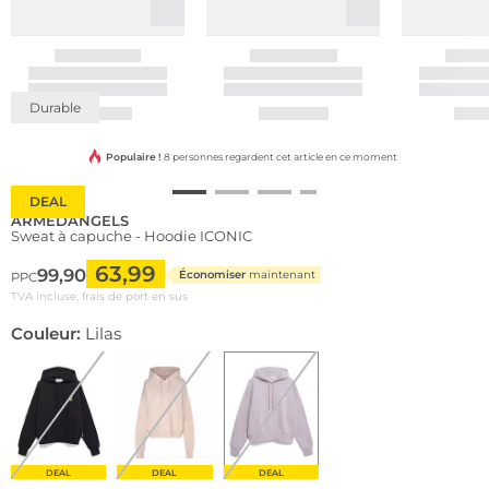
Durable
Populaire !
8 personnes regardent cet article en ce moment
DEAL
ARMEDANGELS
Sweat à capuche - Hoodie ICONIC
63,99
99,90
Économiser
maintenant
PPC
TVA incluse, frais de port en sus
Couleur:
Lilas
DEAL
DEAL
DEAL