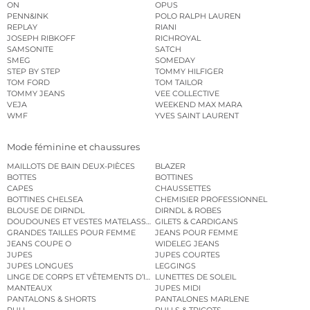
ON
OPUS
PENN&INK
POLO RALPH LAUREN
REPLAY
RIANI
JOSEPH RIBKOFF
RICHROYAL
SAMSONITE
SATCH
SMEG
SOMEDAY
STEP BY STEP
TOMMY HILFIGER
TOM FORD
TOM TAILOR
TOMMY JEANS
VEE COLLECTIVE
VEJA
WEEKEND MAX MARA
WMF
YVES SAINT LAURENT
Mode féminine et chaussures
MAILLOTS DE BAIN DEUX-PIÈCES
BLAZER
BOTTES
BOTTINES
CAPES
CHAUSSETTES
BOTTINES CHELSEA
CHEMISIER PROFESSIONNEL
BLOUSE DE DIRNDL
DIRNDL & ROBES
DOUDOUNES ET VESTES MATELASSÉES
GILETS & CARDIGANS
GRANDES TAILLES POUR FEMME
JEANS POUR FEMME
JEANS COUPE O
WIDELEG JEANS
JUPES
JUPES COURTES
JUPES LONGUES
LEGGINGS
LINGE DE CORPS ET VÊTEMENTS D’INTÉRIEUR
LUNETTES DE SOLEIL
MANTEAUX
JUPES MIDI
PANTALONS & SHORTS
PANTALONES MARLENE
PULL
PULLS & TRICOTS