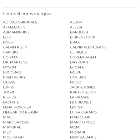
Les meilleures marques
ADIDAS ORIGINALS
AESOP
AFFENZAHN
ALESSI
ARMANI/PRIVÉ
BARBOUR
BDK
BIRKENSTOCK
BOSS
BRAX
CALVIN KLEIN
CALVIN KLEIN JEANS
CAMBIO
CLINIQUE
COMMA
COPENHAGEN
DR. MARTENS
DRYKORN
DYSON
ECOALF
ERGOBAG
FALKE
FRED PERRY
GOT BAG
GUESS
HUGO
IZIPIZI
JACK & JONES
JOOP!
KAPTEN & SON
KIEHL’S
LA PRAIRIE
LACOSTE
LE CREUSET
LENA HOSCHEK
LEVI’S®
LIEBESKIND BERLIN
LUISA CERANO
MAC
MARC CAIN
MARC JACOBS
MARC O’POLO
MAYORAL
MCM
MEY
MONARI
MOS MOSH
NEW BALANCE