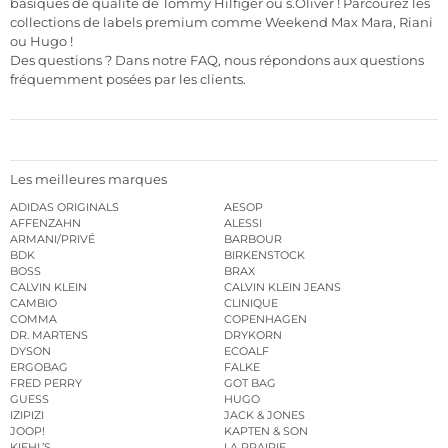
basiques de qualité de Tommy Hilfiger ou s.Oliver ! Parcourez les
collections de labels premium comme Weekend Max Mara, Riani
ou Hugo !
Des questions ? Dans notre FAQ, nous répondons aux questions
fréquemment posées par les clients.
Les meilleures marques
ADIDAS ORIGINALS
AESOP
AFFENZAHN
ALESSI
ARMANI/PRIVÉ
BARBOUR
BDK
BIRKENSTOCK
BOSS
BRAX
CALVIN KLEIN
CALVIN KLEIN JEANS
CAMBIO
CLINIQUE
COMMA
COPENHAGEN
DR. MARTENS
DRYKORN
DYSON
ECOALF
ERGOBAG
FALKE
FRED PERRY
GOT BAG
GUESS
HUGO
IZIPIZI
JACK & JONES
JOOP!
KAPTEN & SON
KIEHL’S
LA PRAIRIE