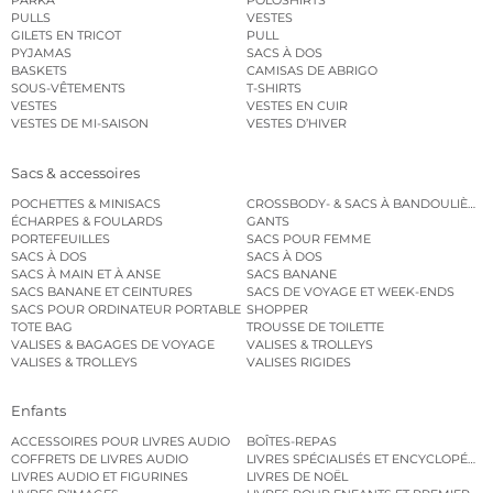
PARKA
POLOSHIRTS
PULLS
VESTES
GILETS EN TRICOT
PULL
PYJAMAS
SACS À DOS
BASKETS
CAMISAS DE ABRIGO
SOUS-VÊTEMENTS
T-SHIRTS
VESTES
VESTES EN CUIR
VESTES DE MI-SAISON
VESTES D’HIVER
Sacs & accessoires
POCHETTES & MINISACS
CROSSBODY- & SACS À BANDOULIÈRE
ÉCHARPES & FOULARDS
GANTS
PORTEFEUILLES
SACS POUR FEMME
SACS À DOS
SACS À DOS
SACS À MAIN ET À ANSE
SACS BANANE
SACS BANANE ET CEINTURES
SACS DE VOYAGE ET WEEK-ENDS
SACS POUR ORDINATEUR PORTABLE
SHOPPER
TOTE BAG
TROUSSE DE TOILETTE
VALISES & BAGAGES DE VOYAGE
VALISES & TROLLEYS
VALISES & TROLLEYS
VALISES RIGIDES
Enfants
ACCESSOIRES POUR LIVRES AUDIO
BOÎTES-REPAS
COFFRETS DE LIVRES AUDIO
LIVRES SPÉCIALISÉS ET ENCYCLOPÉDI
LIVRES AUDIO ET FIGURINES
LIVRES DE NOËL