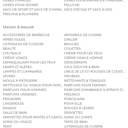
LIVRES D’IMAGES
LIVRES POUR ENFANTS ET PREMIERS L
LIVRES POUR JEUNES
PELUCHE
SACS DE SPORT ET SACS DE GYMNASTIQUE
SACS D’ÉCOLE ET SACS À DOS
TROUSSE & PLUMIERS
Maison & beauté
ACCESSOIRES DE BARBECUE
APPAREILS DE CUISINE
APRÈS-SOLEIL
GRILLER
USTENSILES DE CUISSON
BOUGIES
BEAUTÉ
COUETTES
COUTEAUX
CRÈME POUR LES YEUX
CRÈME VISAGE
CRÈME VISAGE HOMME
DÉMAQUILLANT POUR LES YEUX
DÉODORANTS
DRAPS ET ALÈSES
GELS DOUCHE & BAIN
LAMPES ET LUMINAIRES
LINGE DE LIT ET HOUSSES DE COUETTE
LÈVRES
MEUBLES
MOULE À PÂTISSERIE
NETTOYANTS & TONIQUES
NETTOYAGE DU VISAGE POUR HOMMES
PARFUMS POUR FEMMES
PARFUMS POUR HOMMES
PARFUMS D’AMBIANCE & SPRAYS D’A
PARFUMS UNISEXES
PEELINGS
PEIGNOIRS
PORCELAINE
CASSEROLES
POUR ELLE
RASAGE
ROUGES À LÈVRES
SALLE DE BAIN
SERVIETTES
SERVIETTES POUR INVITÉS ET GANTS DE TOILETTE
SOINS DU CORPS
SOINS DU VISAGE
TAPIS DE BAIN
TEINT
USTENSILES DE CUISINE