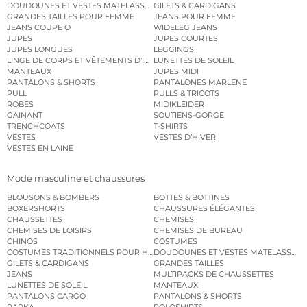
DOUDOUNES ET VESTES MATELASSÉES
GILETS & CARDIGANS
GRANDES TAILLES POUR FEMME
JEANS POUR FEMME
JEANS COUPE O
WIDELEG JEANS
JUPES
JUPES COURTES
JUPES LONGUES
LEGGINGS
LINGE DE CORPS ET VÊTEMENTS D’INTÉRIEUR
LUNETTES DE SOLEIL
MANTEAUX
JUPES MIDI
PANTALONS & SHORTS
PANTALONES MARLENE
PULL
PULLS & TRICOTS
ROBES
MIDIKLEIDER
GAINANT
SOUTIENS-GORGE
TRENCHCOATS
T-SHIRTS
VESTES
VESTES D’HIVER
VESTES EN LAINE
Mode masculine et chaussures
BLOUSONS & BOMBERS
BOTTES & BOTTINES
BOXERSHORTS
CHAUSSURES ÉLÉGANTES
CHAUSSETTES
CHEMISES
CHEMISES DE LOISIRS
CHEMISES DE BUREAU
CHINOS
COSTUMES
COSTUMES TRADITIONNELS POUR HOMME
DOUDOUNES ET VESTES MATELASSÉES
GILETS & CARDIGANS
GRANDES TAILLES
JEANS
MULTIPACKS DE CHAUSSETTES
LUNETTES DE SOLEIL
MANTEAUX
PANTALONS CARGO
PANTALONS & SHORTS