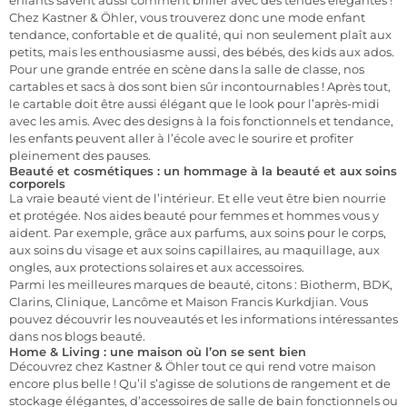
Chez Kastner & Öhler, vous trouverez donc une mode enfant
tendance, confortable et de qualité, qui non seulement plaît aux
petits, mais les enthousiasme aussi, des bébés, des kids aux ados.
Pour une grande entrée en scène dans la salle de classe, nos
cartables et sacs à dos sont bien sûr incontournables ! Après tout,
le cartable doit être aussi élégant que le look pour l’après-midi
avec les amis. Avec des designs à la fois fonctionnels et tendance,
les enfants peuvent aller à l’école avec le sourire et profiter
pleinement des pauses.
Beauté et cosmétiques : un hommage à la beauté et aux soins
corporels
La vraie beauté vient de l’intérieur. Et elle veut être bien nourrie
et protégée. Nos aides beauté pour femmes et hommes vous y
aident. Par exemple, grâce aux parfums, aux soins pour le corps,
aux soins du visage et aux soins capillaires, au maquillage, aux
ongles, aux protections solaires et aux accessoires.
Parmi les meilleures marques de beauté, citons : Biotherm, BDK,
Clarins, Clinique, Lancôme et Maison Francis Kurkdjian. Vous
pouvez découvrir les nouveautés et les informations intéressantes
dans nos blogs beauté.
Home & Living : une maison où l’on se sent bien
Découvrez chez Kastner & Öhler tout ce qui rend votre maison
encore plus belle ! Qu’il s’agisse de solutions de rangement et de
stockage élégantes, d’accessoires de salle de bain fonctionnels ou