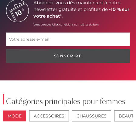
Abonnez-vous dès maintenant à notre
newsletter gratuite et profitez de
-10 % sur
votre achat
*.
Vous trouvez
ici
les conditions complètes du bon
S’INSCRIRE
Catégories principales pour femmes
MODE
ACCESSOIRES
CHAUSSURES
BEAUT
VESTES
JEANS