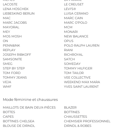
LACOSTE
LE CREUSET
LENA HOSCHEK
LEVI’S®
LIEBESKIND BERLIN
LUISA CERANO
MAC
MARC CAIN
MARC JACOBS
MARC O’POLO
MAYORAL
MCM
MEY
MONARI
MOS MOSH
NEW BALANCE
ON
OPUS
PENN&INK
POLO RALPH LAUREN
REPLAY
RIANI
JOSEPH RIBKOFF
RICHROYAL
SAMSONITE
SATCH
SMEG
SOMEDAY
STEP BY STEP
TOMMY HILFIGER
TOM FORD
TOM TAILOR
TOMMY JEANS
VEE COLLECTIVE
VEJA
WEEKEND MAX MARA
WMF
YVES SAINT LAURENT
Mode féminine et chaussures
MAILLOTS DE BAIN DEUX-PIÈCES
BLAZER
BOTTES
BOTTINES
CAPES
CHAUSSETTES
BOTTINES CHELSEA
CHEMISIER PROFESSIONNEL
BLOUSE DE DIRNDL
DIRNDL & ROBES