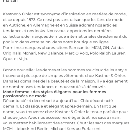
maison
Kastner & Öhler est synonyme d’inspiration en matière de mode,
et ce depuis 1873. Ce n’est pas sans raison que les fans de mode
en Autriche, en Allemagne et en Suisse adorent nos articles
tendance et nos looks. Nous vous apportons les dernières
collections de marques de mode internationales directement du
podium dans votre salon, dans notre boutique en ligne.
Parmi nos marques phares, citons Samsonite, MCM, ON, Adidas
Originals, Monari, New Balance, Marc O’Polo, Polo Ralph Lauren,
Opus et Veja.
Bonne nouvelle : les dames et les hommes soucieux de leur style
trouveront plus que de simples vêtements chez Kastner & Öhler.
Dans les domaines de la beauté et de la maison, il y a également
de nombreuses tendances et nouveautés à découvrir.
Mode femme : des styles élégants pour les femmes
passionnées de mode
Décontracté et décontracté aujourd’hui. Chic décontracté
demain. Et classique et élégant après-demain. En tant que
dame, vous trouverez chez Kastner & Öhler la tenue parfaite pour
chaque jour. Avec nos accessoires élégants et nos sacs à main,
vous mettrez habilement des accents. Chut : les sacs des marques
MCM, Liebeskind Berlin, Michael Kors ou Furla sont