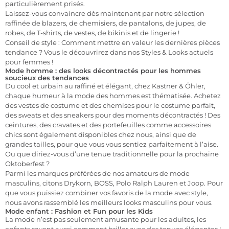
particulièrement prisés.
Laissez-vous convaincre dès maintenant par notre sélection
raffinée de blazers, de chemisiers, de pantalons, de jupes, de
robes, de T-shirts, de vestes, de bikinis et de lingerie !
Conseil de style : Comment mettre en valeur les dernières pièces
tendance ? Vous le découvrirez dans nos Styles & Looks actuels
pour femmes !
Mode homme : des looks décontractés pour les hommes
soucieux des tendances
Du cool et urbain au raffiné et élégant, chez Kastner & Öhler,
chaque humeur à la mode des hommes est thématisée. Achetez
des vestes de costume et des chemises pour le costume parfait,
des sweats et des sneakers pour des moments décontractés ! Des
ceintures, des cravates et des portefeuilles comme accessoires
chics sont également disponibles chez nous, ainsi que de
grandes tailles, pour que vous vous sentiez parfaitement à l’aise.
Ou que diriez-vous d’une tenue traditionnelle pour la prochaine
Oktoberfest ?
Parmi les marques préférées de nos amateurs de mode
masculins, citons Drykorn, BOSS, Polo Ralph Lauren et Joop. Pour
que vous puissiez combiner vos favoris de la mode avec style,
nous avons rassemblé les meilleurs looks masculins pour vous.
Mode enfant : Fashion et Fun pour les Kids
La mode n’est pas seulement amusante pour les adultes, les
enfants savent aussi comment briller avec des tenues élégantes !