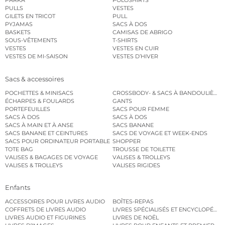
PARKA
POLOSHIRTS
PULLS
VESTES
GILETS EN TRICOT
PULL
PYJAMAS
SACS À DOS
BASKETS
CAMISAS DE ABRIGO
SOUS-VÊTEMENTS
T-SHIRTS
VESTES
VESTES EN CUIR
VESTES DE MI-SAISON
VESTES D’HIVER
Sacs & accessoires
POCHETTES & MINISACS
CROSSBODY- & SACS À BANDOULIÈRE
ÉCHARPES & FOULARDS
GANTS
PORTEFEUILLES
SACS POUR FEMME
SACS À DOS
SACS À DOS
SACS À MAIN ET À ANSE
SACS BANANE
SACS BANANE ET CEINTURES
SACS DE VOYAGE ET WEEK-ENDS
SACS POUR ORDINATEUR PORTABLE
SHOPPER
TOTE BAG
TROUSSE DE TOILETTE
VALISES & BAGAGES DE VOYAGE
VALISES & TROLLEYS
VALISES & TROLLEYS
VALISES RIGIDES
Enfants
ACCESSOIRES POUR LIVRES AUDIO
BOÎTES-REPAS
COFFRETS DE LIVRES AUDIO
LIVRES SPÉCIALISÉS ET ENCYCLOPÉDI
LIVRES AUDIO ET FIGURINES
LIVRES DE NOËL