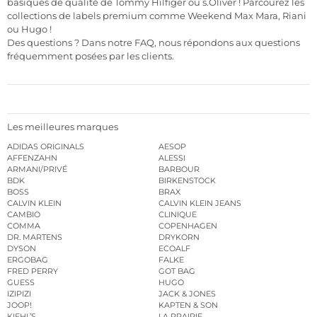
basiques de qualité de Tommy Hilfiger ou s.Oliver ! Parcourez les
collections de labels premium comme Weekend Max Mara, Riani
ou Hugo !
Des questions ? Dans notre FAQ, nous répondons aux questions
fréquemment posées par les clients.
Les meilleures marques
ADIDAS ORIGINALS
AESOP
AFFENZAHN
ALESSI
ARMANI/PRIVÉ
BARBOUR
BDK
BIRKENSTOCK
BOSS
BRAX
CALVIN KLEIN
CALVIN KLEIN JEANS
CAMBIO
CLINIQUE
COMMA
COPENHAGEN
DR. MARTENS
DRYKORN
DYSON
ECOALF
ERGOBAG
FALKE
FRED PERRY
GOT BAG
GUESS
HUGO
IZIPIZI
JACK & JONES
JOOP!
KAPTEN & SON
KIEHL’S
LA PRAIRIE