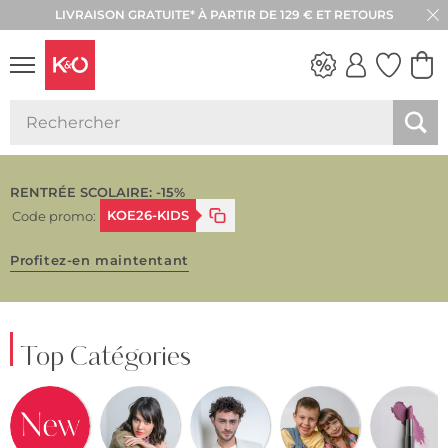
LIVRAISON GRATUITE* À PARTIR DE 129 € ET RETOURS
LOOKS
WEDDING
VIBES
RENTRÉE SCOLAIRE: -15%
KOE26-KIDS
Code promo:
Profitez-en maintentant
Top Catégories