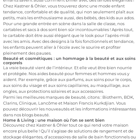
Chez Kastner & Öhler, vous trouverez donc une mode enfant
tendance, confortable et de qualité, qui non seulement plaît aux
petits, mais les enthousiasme aussi, des bébés, des kids aux ados.
Pour une grande entrée en scène dans la salle de classe, nos
cartables et sacs à dos sont bien sûr incontournables ! Après tout,
le cartable doit être aussi élégant que le look pour l’après-midi
avec les amis. Avec des designs à la fois fonctionnels et tendance,
les enfants peuvent aller à l’école avec le sourire et profiter
pleinement des pauses.
Beauté et cosmétiques : un hommage à la beauté et aux soins
corporels
La vraie beauté vient de l’intérieur. Et elle veut être bien nourrie
et protégée. Nos aides beauté pour femmes et hommes vous y
aident. Par exemple, grâce aux parfums, aux soins pour le corps,
aux soins du visage et aux soins capillaires, au maquillage, aux
ongles, aux protections solaires et aux accessoires.
Parmi les meilleures marques de beauté, citons : Biotherm, BDK,
Clarins, Clinique, Lancôme et Maison Francis Kurkdjian. Vous
pouvez découvrir les nouveautés et les informations intéressantes
dans nos blogs beauté.
Home & Living : une maison où l’on se sent bien
Découvrez chez Kastner & Öhler tout ce qui rend votre maison
encore plus belle ! Qu’il s’agisse de solutions de rangement et de
stockage élégantes, d’accessoires de salle de bain fonctionnels ou