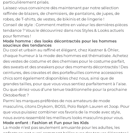
particulièrement prisés.
Laissez-vous convaincre dès maintenant par notre sélection
raffinée de blazers, de chemisiers, de pantalons, de jupes, de
robes, de T-shirts, de vestes, de bikinis et de lingerie !
Conseil de style : Comment mettre en valeur les dernières pièces
tendance ? Vous le découvrirez dans nos Styles & Looks actuels
pour femmes !
Mode homme : des looks décontractés pour les hommes
soucieux des tendances
Du cool et urbain au raffiné et élégant, chez Kastner & Öhler,
chaque humeur à la mode des hommes est thématisée. Achetez
des vestes de costume et des chemises pour le costume parfait,
des sweats et des sneakers pour des moments décontractés ! Des
ceintures, des cravates et des portefeuilles comme accessoires
chics sont également disponibles chez nous, ainsi que de
grandes tailles, pour que vous vous sentiez parfaitement à l’aise.
Ou que diriez-vous d’une tenue traditionnelle pour la prochaine
Oktoberfest ?
Parmi les marques préférées de nos amateurs de mode
masculins, citons Drykorn, BOSS, Polo Ralph Lauren et Joop. Pour
que vous puissiez combiner vos favoris de la mode avec style,
nous avons rassemblé les meilleurs looks masculins pour vous.
Mode enfant : Fashion et Fun pour les Kids
La mode n’est pas seulement amusante pour les adultes, les
enfants savent aussi comment briller avec des tenues élégantes !