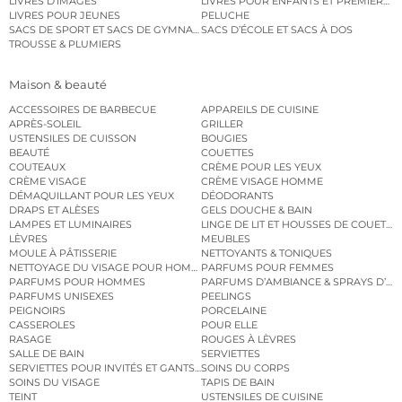
LIVRES D’IMAGES
LIVRES POUR ENFANTS ET PREMIERS L
LIVRES POUR JEUNES
PELUCHE
SACS DE SPORT ET SACS DE GYMNASTIQUE
SACS D’ÉCOLE ET SACS À DOS
TROUSSE & PLUMIERS
Maison & beauté
ACCESSOIRES DE BARBECUE
APPAREILS DE CUISINE
APRÈS-SOLEIL
GRILLER
USTENSILES DE CUISSON
BOUGIES
BEAUTÉ
COUETTES
COUTEAUX
CRÈME POUR LES YEUX
CRÈME VISAGE
CRÈME VISAGE HOMME
DÉMAQUILLANT POUR LES YEUX
DÉODORANTS
DRAPS ET ALÈSES
GELS DOUCHE & BAIN
LAMPES ET LUMINAIRES
LINGE DE LIT ET HOUSSES DE COUETTE
LÈVRES
MEUBLES
MOULE À PÂTISSERIE
NETTOYANTS & TONIQUES
NETTOYAGE DU VISAGE POUR HOMMES
PARFUMS POUR FEMMES
PARFUMS POUR HOMMES
PARFUMS D’AMBIANCE & SPRAYS D’A
PARFUMS UNISEXES
PEELINGS
PEIGNOIRS
PORCELAINE
CASSEROLES
POUR ELLE
RASAGE
ROUGES À LÈVRES
SALLE DE BAIN
SERVIETTES
SERVIETTES POUR INVITÉS ET GANTS DE TOILETTE
SOINS DU CORPS
SOINS DU VISAGE
TAPIS DE BAIN
TEINT
USTENSILES DE CUISINE