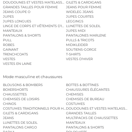
DOUDOUNES ET VESTES MATELASSÉES
GILETS & CARDIGANS
GRANDES TAILLES POUR FEMME
JEANS POUR FEMME
JEANS COUPE O
WIDELEG JEANS
JUPES
JUPES COURTES
JUPES LONGUES
LEGGINGS
LINGE DE CORPS ET VÊTEMENTS D’INTÉRIEUR
LUNETTES DE SOLEIL
MANTEAUX
JUPES MIDI
PANTALONS & SHORTS
PANTALONES MARLENE
PULL
PULLS & TRICOTS
ROBES
MIDIKLEIDER
GAINANT
SOUTIENS-GORGE
TRENCHCOATS
T-SHIRTS
VESTES
VESTES D’HIVER
VESTES EN LAINE
Mode masculine et chaussures
BLOUSONS & BOMBERS
BOTTES & BOTTINES
BOXERSHORTS
CHAUSSURES ÉLÉGANTES
CHAUSSETTES
CHEMISES
CHEMISES DE LOISIRS
CHEMISES DE BUREAU
CHINOS
COSTUMES
COSTUMES TRADITIONNELS POUR HOMME
DOUDOUNES ET VESTES MATELASSÉES
GILETS & CARDIGANS
GRANDES TAILLES
JEANS
MULTIPACKS DE CHAUSSETTES
LUNETTES DE SOLEIL
MANTEAUX
PANTALONS CARGO
PANTALONS & SHORTS