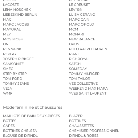
LACOSTE
LE CREUSET
LENA HOSCHEK
LEVI’S®
LIEBESKIND BERLIN
LUISA CERANO
MAC
MARC CAIN
MARC JACOBS
MARC O’POLO
MAYORAL
MCM
MEY
MONARI
MOS MOSH
NEW BALANCE
ON
OPUS
PENN&INK
POLO RALPH LAUREN
REPLAY
RIANI
JOSEPH RIBKOFF
RICHROYAL
SAMSONITE
SATCH
SMEG
SOMEDAY
STEP BY STEP
TOMMY HILFIGER
TOM FORD
TOM TAILOR
TOMMY JEANS
VEE COLLECTIVE
VEJA
WEEKEND MAX MARA
WMF
YVES SAINT LAURENT
Mode féminine et chaussures
MAILLOTS DE BAIN DEUX-PIÈCES
BLAZER
BOTTES
BOTTINES
CAPES
CHAUSSETTES
BOTTINES CHELSEA
CHEMISIER PROFESSIONNEL
BLOUSE DE DIRNDL
DIRNDL & ROBES