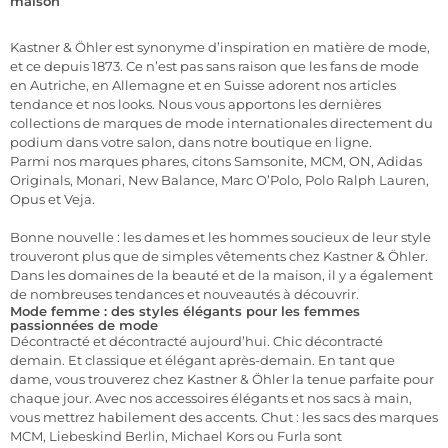
maison
Kastner & Öhler est synonyme d’inspiration en matière de mode,
et ce depuis 1873. Ce n’est pas sans raison que les fans de mode
en Autriche, en Allemagne et en Suisse adorent nos articles
tendance et nos looks. Nous vous apportons les dernières
collections de marques de mode internationales directement du
podium dans votre salon, dans notre boutique en ligne.
Parmi nos marques phares, citons Samsonite, MCM, ON, Adidas
Originals, Monari, New Balance, Marc O’Polo, Polo Ralph Lauren,
Opus et Veja.
Bonne nouvelle : les dames et les hommes soucieux de leur style
trouveront plus que de simples vêtements chez Kastner & Öhler.
Dans les domaines de la beauté et de la maison, il y a également
de nombreuses tendances et nouveautés à découvrir.
Mode femme : des styles élégants pour les femmes
passionnées de mode
Décontracté et décontracté aujourd’hui. Chic décontracté
demain. Et classique et élégant après-demain. En tant que
dame, vous trouverez chez Kastner & Öhler la tenue parfaite pour
chaque jour. Avec nos accessoires élégants et nos sacs à main,
vous mettrez habilement des accents. Chut : les sacs des marques
MCM, Liebeskind Berlin, Michael Kors ou Furla sont