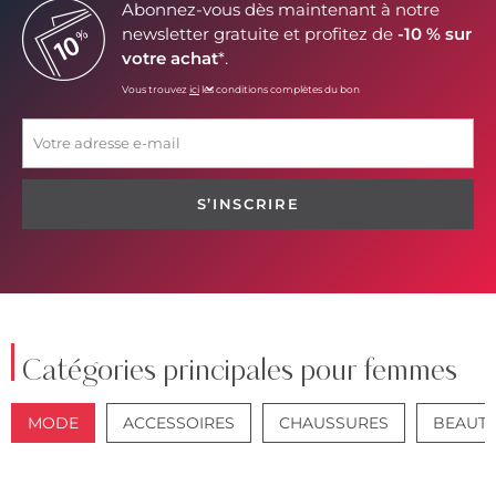
Abonnez-vous dès maintenant à notre
newsletter gratuite et profitez de
-10 % sur
votre achat
*.
Vous trouvez
ici
les conditions complètes du bon
S’INSCRIRE
Catégories principales pour femmes
MODE
ACCESSOIRES
CHAUSSURES
BEAUT
VESTES
JEANS