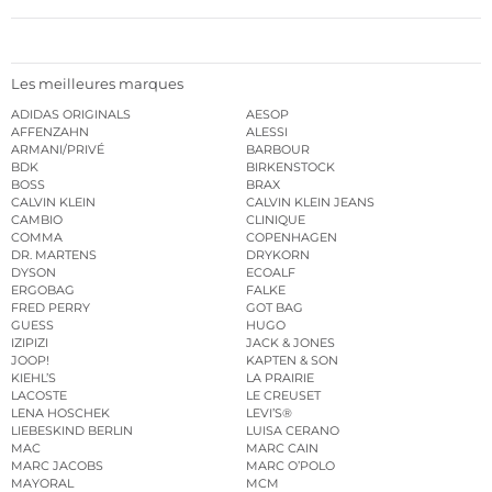
Les meilleures marques
ADIDAS ORIGINALS
AESOP
AFFENZAHN
ALESSI
ARMANI/PRIVÉ
BARBOUR
BDK
BIRKENSTOCK
BOSS
BRAX
CALVIN KLEIN
CALVIN KLEIN JEANS
CAMBIO
CLINIQUE
COMMA
COPENHAGEN
DR. MARTENS
DRYKORN
DYSON
ECOALF
ERGOBAG
FALKE
FRED PERRY
GOT BAG
GUESS
HUGO
IZIPIZI
JACK & JONES
JOOP!
KAPTEN & SON
KIEHL’S
LA PRAIRIE
LACOSTE
LE CREUSET
LENA HOSCHEK
LEVI’S®
LIEBESKIND BERLIN
LUISA CERANO
MAC
MARC CAIN
MARC JACOBS
MARC O’POLO
MAYORAL
MCM