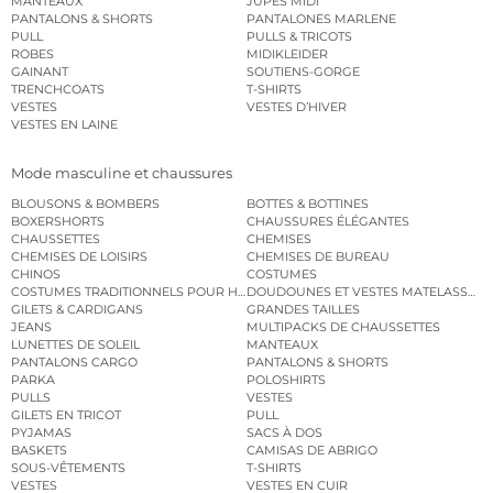
MANTEAUX
JUPES MIDI
PANTALONS & SHORTS
PANTALONES MARLENE
PULL
PULLS & TRICOTS
ROBES
MIDIKLEIDER
GAINANT
SOUTIENS-GORGE
TRENCHCOATS
T-SHIRTS
VESTES
VESTES D’HIVER
VESTES EN LAINE
Mode masculine et chaussures
BLOUSONS & BOMBERS
BOTTES & BOTTINES
BOXERSHORTS
CHAUSSURES ÉLÉGANTES
CHAUSSETTES
CHEMISES
CHEMISES DE LOISIRS
CHEMISES DE BUREAU
CHINOS
COSTUMES
COSTUMES TRADITIONNELS POUR HOMME
DOUDOUNES ET VESTES MATELASSÉES
GILETS & CARDIGANS
GRANDES TAILLES
JEANS
MULTIPACKS DE CHAUSSETTES
LUNETTES DE SOLEIL
MANTEAUX
PANTALONS CARGO
PANTALONS & SHORTS
PARKA
POLOSHIRTS
PULLS
VESTES
GILETS EN TRICOT
PULL
PYJAMAS
SACS À DOS
BASKETS
CAMISAS DE ABRIGO
SOUS-VÊTEMENTS
T-SHIRTS
VESTES
VESTES EN CUIR