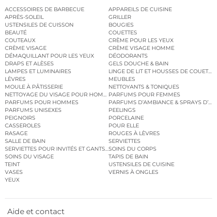
ACCESSOIRES DE BARBECUE
APPAREILS DE CUISINE
APRÈS-SOLEIL
GRILLER
USTENSILES DE CUISSON
BOUGIES
BEAUTÉ
COUETTES
COUTEAUX
CRÈME POUR LES YEUX
CRÈME VISAGE
CRÈME VISAGE HOMME
DÉMAQUILLANT POUR LES YEUX
DÉODORANTS
DRAPS ET ALÈSES
GELS DOUCHE & BAIN
LAMPES ET LUMINAIRES
LINGE DE LIT ET HOUSSES DE COUETTE
LÈVRES
MEUBLES
MOULE À PÂTISSERIE
NETTOYANTS & TONIQUES
NETTOYAGE DU VISAGE POUR HOMMES
PARFUMS POUR FEMMES
PARFUMS POUR HOMMES
PARFUMS D’AMBIANCE & SPRAYS D’A
PARFUMS UNISEXES
PEELINGS
PEIGNOIRS
PORCELAINE
CASSEROLES
POUR ELLE
RASAGE
ROUGES À LÈVRES
SALLE DE BAIN
SERVIETTES
SERVIETTES POUR INVITÉS ET GANTS DE TOILETTE
SOINS DU CORPS
SOINS DU VISAGE
TAPIS DE BAIN
TEINT
USTENSILES DE CUISINE
VASES
VERNIS À ONGLES
YEUX
Aide et contact