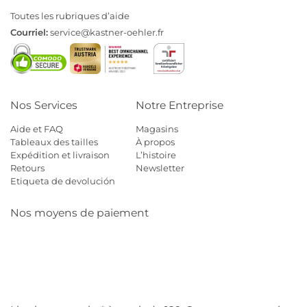
Toutes les rubriques d’aide
Courriel:
service@kastner-oehler.fr
Nos Services
Notre Entreprise
Aide et FAQ
Magasins
Tableaux des tailles
À propos
Expédition et livraison
L’histoire
Retours
Newsletter
Etiqueta de devolución
Nos moyens de paiement
Mastercard
Visa
Diners
Cb
Applepay
Amazon
Payp
Klarna