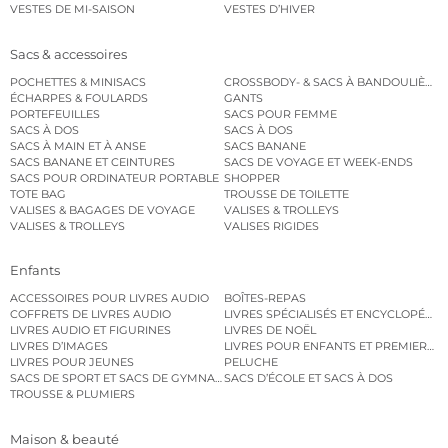
VESTES DE MI-SAISON
VESTES D’HIVER
Sacs & accessoires
POCHETTES & MINISACS
CROSSBODY- & SACS À BANDOULIÈRE
ÉCHARPES & FOULARDS
GANTS
PORTEFEUILLES
SACS POUR FEMME
SACS À DOS
SACS À DOS
SACS À MAIN ET À ANSE
SACS BANANE
SACS BANANE ET CEINTURES
SACS DE VOYAGE ET WEEK-ENDS
SACS POUR ORDINATEUR PORTABLE
SHOPPER
TOTE BAG
TROUSSE DE TOILETTE
VALISES & BAGAGES DE VOYAGE
VALISES & TROLLEYS
VALISES & TROLLEYS
VALISES RIGIDES
Enfants
ACCESSOIRES POUR LIVRES AUDIO
BOÎTES-REPAS
COFFRETS DE LIVRES AUDIO
LIVRES SPÉCIALISÉS ET ENCYCLOPÉDI
LIVRES AUDIO ET FIGURINES
LIVRES DE NOËL
LIVRES D’IMAGES
LIVRES POUR ENFANTS ET PREMIERS L
LIVRES POUR JEUNES
PELUCHE
SACS DE SPORT ET SACS DE GYMNASTIQUE
SACS D’ÉCOLE ET SACS À DOS
TROUSSE & PLUMIERS
Maison & beauté