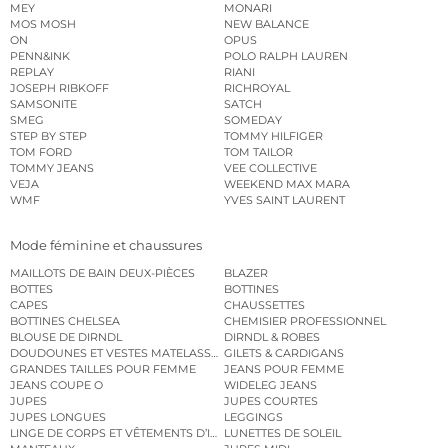
MEY
MONARI
MOS MOSH
NEW BALANCE
ON
OPUS
PENN&INK
POLO RALPH LAUREN
REPLAY
RIANI
JOSEPH RIBKOFF
RICHROYAL
SAMSONITE
SATCH
SMEG
SOMEDAY
STEP BY STEP
TOMMY HILFIGER
TOM FORD
TOM TAILOR
TOMMY JEANS
VEE COLLECTIVE
VEJA
WEEKEND MAX MARA
WMF
YVES SAINT LAURENT
Mode féminine et chaussures
MAILLOTS DE BAIN DEUX-PIÈCES
BLAZER
BOTTES
BOTTINES
CAPES
CHAUSSETTES
BOTTINES CHELSEA
CHEMISIER PROFESSIONNEL
BLOUSE DE DIRNDL
DIRNDL & ROBES
DOUDOUNES ET VESTES MATELASSÉES
GILETS & CARDIGANS
GRANDES TAILLES POUR FEMME
JEANS POUR FEMME
JEANS COUPE O
WIDELEG JEANS
JUPES
JUPES COURTES
JUPES LONGUES
LEGGINGS
LINGE DE CORPS ET VÊTEMENTS D’INTÉRIEUR
LUNETTES DE SOLEIL