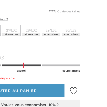
Guide des tailles
ient ?
27/L32
28/L32
29/L32
30/L32
Alternatives
Alternatives
Alternatives
Alternatives
?
assorti
coupe ample
disponible !
UTER AU PANIER
Voulez-vous économiser -10% ?