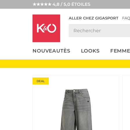
★★★★★ 4,8 / 5,0 ÉTOILES
ALLER CHEZ GIGASPORT
FA
NOS
LOOKS
WEDDING
ENDANCES
VIBES
NOUVEAUTÈS
LOOKS
FEMME
DEAL