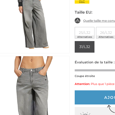
DEAL
Taille EU:
Quelle taille me conv
25/L32
26/L32
Alternatives
Alternatives
31/L32
Évaluation de la taille :
Coupe étroite
Attention:
Plus que 1 pièce 
AJO