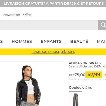
LIVRAISON GRATUITE* À PARTIR DE 129 € ET RETOURS
Q
Newsletter
Offres
S
HOMMES
ENFANTS
BEAUTÉ
MA
FINAL SALE: JUSQU'À -50%
ADIDAS ORIGINALS
Jeans Wide Leg DENIM
47,99
75,00
PPC
TVA incluse, frais de port en s
Couleur:
Gris