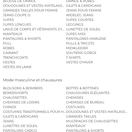
BLOUSE DE DIRNDL
DIRNDL & ROBES
DOUDOUNES ET VESTES MATELASSÉES
GILETS & CARDIGANS
GRANDES TAILLES POUR FEMME
JEANS POUR FEMME
JEANS COUPE O
WIDELEG JEANS
JUPES
JUPES COURTES
JUPES LONGUES
LEGGINGS
LINGE DE CORPS ET VÊTEMENTS D’INTÉRIEUR
LUNETTES DE SOLEIL
MANTEAUX
JUPES MIDI
PANTALONS & SHORTS
PANTALONES MARLENE
PULL
PULLS & TRICOTS
ROBES
MIDIKLEIDER
GAINANT
SOUTIENS-GORGE
TRENCHCOATS
T-SHIRTS
VESTES
VESTES D’HIVER
VESTES EN LAINE
Mode masculine et chaussures
BLOUSONS & BOMBERS
BOTTES & BOTTINES
BOXERSHORTS
CHAUSSURES ÉLÉGANTES
CHAUSSETTES
CHEMISES
CHEMISES DE LOISIRS
CHEMISES DE BUREAU
CHINOS
COSTUMES
COSTUMES TRADITIONNELS POUR HOMME
DOUDOUNES ET VESTES MATELASSÉES
GILETS & CARDIGANS
GRANDES TAILLES
JEANS
MULTIPACKS DE CHAUSSETTES
LUNETTES DE SOLEIL
MANTEAUX
PANTALONS CARGO
PANTALONS & SHORTS