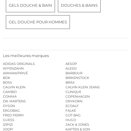
GELS DOUCHE & BAIN
DOUCHES & BAINS
GEL DOUCHE POUR HOMMES
Les meilleures marques
ADIDAS ORIGINALS
AESOP
AFFENZAHN
ALESSI
ARMANI/PRIVÉ
BARBOUR
BDK
BIRKENSTOCK
BOSS
BRAX
CALVIN KLEIN
CALVIN KLEIN JEANS
CAMBIO
CLINIQUE
COMMA
COPENHAGEN
DR. MARTENS
DRYKORN
DYSON
ECOALF
ERGOBAG
FALKE
FRED PERRY
GOT BAG
GUESS
HUGO
IZIPIZI
JACK & JONES
JOOP!
KAPTEN & SON