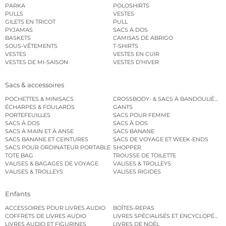
PARKA
POLOSHIRTS
PULLS
VESTES
GILETS EN TRICOT
PULL
PYJAMAS
SACS À DOS
BASKETS
CAMISAS DE ABRIGO
SOUS-VÊTEMENTS
T-SHIRTS
VESTES
VESTES EN CUIR
VESTES DE MI-SAISON
VESTES D’HIVER
Sacs & accessoires
POCHETTES & MINISACS
CROSSBODY- & SACS À BANDOULIÈRE
ÉCHARPES & FOULARDS
GANTS
PORTEFEUILLES
SACS POUR FEMME
SACS À DOS
SACS À DOS
SACS À MAIN ET À ANSE
SACS BANANE
SACS BANANE ET CEINTURES
SACS DE VOYAGE ET WEEK-ENDS
SACS POUR ORDINATEUR PORTABLE
SHOPPER
TOTE BAG
TROUSSE DE TOILETTE
VALISES & BAGAGES DE VOYAGE
VALISES & TROLLEYS
VALISES & TROLLEYS
VALISES RIGIDES
Enfants
ACCESSOIRES POUR LIVRES AUDIO
BOÎTES-REPAS
COFFRETS DE LIVRES AUDIO
LIVRES SPÉCIALISÉS ET ENCYCLOPÉDI
LIVRES AUDIO ET FIGURINES
LIVRES DE NOËL