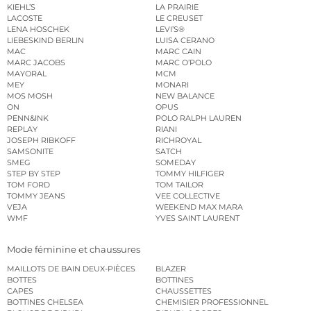
KIEHL’S
LA PRAIRIE
LACOSTE
LE CREUSET
LENA HOSCHEK
LEVI’S®
LIEBESKIND BERLIN
LUISA CERANO
MAC
MARC CAIN
MARC JACOBS
MARC O’POLO
MAYORAL
MCM
MEY
MONARI
MOS MOSH
NEW BALANCE
ON
OPUS
PENN&INK
POLO RALPH LAUREN
REPLAY
RIANI
JOSEPH RIBKOFF
RICHROYAL
SAMSONITE
SATCH
SMEG
SOMEDAY
STEP BY STEP
TOMMY HILFIGER
TOM FORD
TOM TAILOR
TOMMY JEANS
VEE COLLECTIVE
VEJA
WEEKEND MAX MARA
WMF
YVES SAINT LAURENT
Mode féminine et chaussures
MAILLOTS DE BAIN DEUX-PIÈCES
BLAZER
BOTTES
BOTTINES
CAPES
CHAUSSETTES
BOTTINES CHELSEA
CHEMISIER PROFESSIONNEL