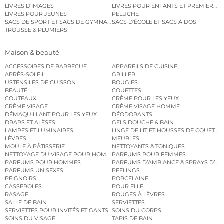
LIVRES D’IMAGES
LIVRES POUR ENFANTS ET PREMIERS L
LIVRES POUR JEUNES
PELUCHE
SACS DE SPORT ET SACS DE GYMNASTIQUE
SACS D’ÉCOLE ET SACS À DOS
TROUSSE & PLUMIERS
Maison & beauté
ACCESSOIRES DE BARBECUE
APPAREILS DE CUISINE
APRÈS-SOLEIL
GRILLER
USTENSILES DE CUISSON
BOUGIES
BEAUTÉ
COUETTES
COUTEAUX
CRÈME POUR LES YEUX
CRÈME VISAGE
CRÈME VISAGE HOMME
DÉMAQUILLANT POUR LES YEUX
DÉODORANTS
DRAPS ET ALÈSES
GELS DOUCHE & BAIN
LAMPES ET LUMINAIRES
LINGE DE LIT ET HOUSSES DE COUETTE
LÈVRES
MEUBLES
MOULE À PÂTISSERIE
NETTOYANTS & TONIQUES
NETTOYAGE DU VISAGE POUR HOMMES
PARFUMS POUR FEMMES
PARFUMS POUR HOMMES
PARFUMS D’AMBIANCE & SPRAYS D’A
PARFUMS UNISEXES
PEELINGS
PEIGNOIRS
PORCELAINE
CASSEROLES
POUR ELLE
RASAGE
ROUGES À LÈVRES
SALLE DE BAIN
SERVIETTES
SERVIETTES POUR INVITÉS ET GANTS DE TOILETTE
SOINS DU CORPS
SOINS DU VISAGE
TAPIS DE BAIN