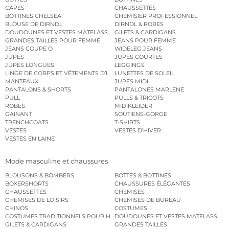
CAPES
CHAUSSETTES
BOTTINES CHELSEA
CHEMISIER PROFESSIONNEL
BLOUSE DE DIRNDL
DIRNDL & ROBES
DOUDOUNES ET VESTES MATELASSÉES
GILETS & CARDIGANS
GRANDES TAILLES POUR FEMME
JEANS POUR FEMME
JEANS COUPE O
WIDELEG JEANS
JUPES
JUPES COURTES
JUPES LONGUES
LEGGINGS
LINGE DE CORPS ET VÊTEMENTS D’INTÉRIEUR
LUNETTES DE SOLEIL
MANTEAUX
JUPES MIDI
PANTALONS & SHORTS
PANTALONES MARLENE
PULL
PULLS & TRICOTS
ROBES
MIDIKLEIDER
GAINANT
SOUTIENS-GORGE
TRENCHCOATS
T-SHIRTS
VESTES
VESTES D’HIVER
VESTES EN LAINE
Mode masculine et chaussures
BLOUSONS & BOMBERS
BOTTES & BOTTINES
BOXERSHORTS
CHAUSSURES ÉLÉGANTES
CHAUSSETTES
CHEMISES
CHEMISES DE LOISIRS
CHEMISES DE BUREAU
CHINOS
COSTUMES
COSTUMES TRADITIONNELS POUR HOMME
DOUDOUNES ET VESTES MATELASSÉES
GILETS & CARDIGANS
GRANDES TAILLES