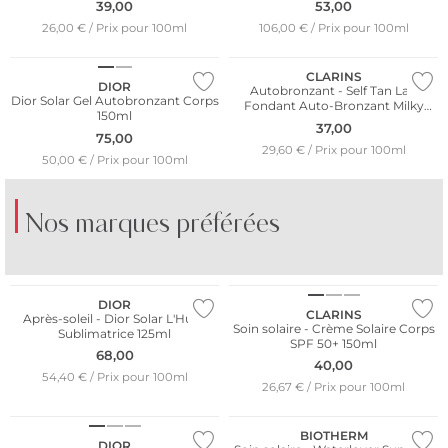
39,00
53,00
26,00 € / Prix pour 100ml
106,00 € / Prix pour 100ml
CLARINS
DIOR
Autobronzant - Self Tan Lait
Dior Solar Gel Autobronzant Corps
Fondant Auto-Bronzant Milky
150ml
Lotion 125 ml
37,00
75,00
29,60 € / Prix pour 100ml
50,00 € / Prix pour 100ml
Nos marques préférées
Résistant à l'eau
BORNTO­STANDOUT
BRUNELLO CUCINELLI
LIB
DIOR
CLARINS
Après-soleil - Dior Solar L'Huile
Soin solaire - Crème Solaire Corps
Sublimatrice 125ml
SPF 50+ 150ml
68,00
40,00
54,40 € / Prix pour 100ml
26,67 € / Prix pour 100ml
BIOTHERM
DIOR