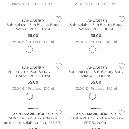
196,67 € / Prix pour 100ml
84,00 € / Prix pour 100ml
LANCASTER
LANCASTER
Soin solaire - Sun Beauty Body
Soin solaire - Sun Beauty Body
Water SPF30 100ml
Water SPF50 100ml
35,00
35,00
35,00 € / Prix pour 100ml
35,00 € / Prix pour 100ml
LANCASTER
LANCASTER
Soin solaire - Sun Beauty Lait
Sonnepflege - Sun Beauty Body
Corps SPF30 100ml
Milk SPF50 100ml
35,00
35,00
35,00 € / Prix pour 100ml
35,00 € / Prix pour 100ml
Résistant à l'eau
Durable
Durable
ANNEMARIE BÖRLIND
ANNEMARIE BÖRLIND
SUNCARE FACE Gouttes de
SUNCARE BODY Fluide Solaire
protection solaire anti-âge FPS 30
SPF 30 200ml
30 ml
30,95
28,95