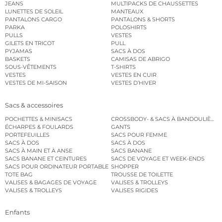
JEANS
MULTIPACKS DE CHAUSSETTES
LUNETTES DE SOLEIL
MANTEAUX
PANTALONS CARGO
PANTALONS & SHORTS
PARKA
POLOSHIRTS
PULLS
VESTES
GILETS EN TRICOT
PULL
PYJAMAS
SACS À DOS
BASKETS
CAMISAS DE ABRIGO
SOUS-VÊTEMENTS
T-SHIRTS
VESTES
VESTES EN CUIR
VESTES DE MI-SAISON
VESTES D’HIVER
Sacs & accessoires
POCHETTES & MINISACS
CROSSBODY- & SACS À BANDOULIÈRE
ÉCHARPES & FOULARDS
GANTS
PORTEFEUILLES
SACS POUR FEMME
SACS À DOS
SACS À DOS
SACS À MAIN ET À ANSE
SACS BANANE
SACS BANANE ET CEINTURES
SACS DE VOYAGE ET WEEK-ENDS
SACS POUR ORDINATEUR PORTABLE
SHOPPER
TOTE BAG
TROUSSE DE TOILETTE
VALISES & BAGAGES DE VOYAGE
VALISES & TROLLEYS
VALISES & TROLLEYS
VALISES RIGIDES
Enfants