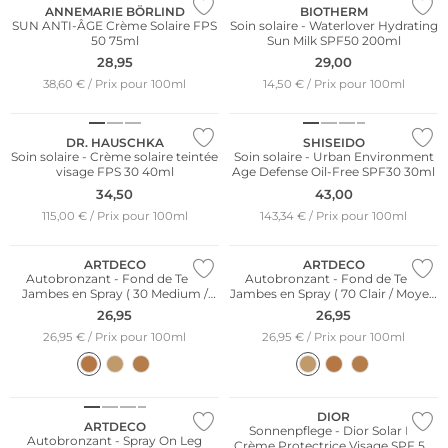
ANNEMARIE BÖRLIND
BIOTHERM
SUN ANTI-ÂGE Crème Solaire FPS
Soin solaire - Waterlover Hydrating
50 75ml
Sun Milk SPF50 200ml
28,95
29,00
38,60 € / Prix pour 100ml
14,50 € / Prix pour 100ml
Durable
DR. HAUSCHKA
SHISEIDO
Soin solaire - Crème solaire teintée
Soin solaire - Urban Environment
visage FPS 30 40ml
Age Defense Oil-Free SPF30 30ml
34,50
43,00
115,00 € / Prix pour 100ml
143,34 € / Prix pour 100ml
ARTDECO
ARTDECO
Autobronzant - Fond de Teint
Autobronzant - Fond de Teint
Jambes en Spray ( 30 Medium /
Jambes en Spray ( 70 Clair / Moyen
Dark )
)
26,95
26,95
26,95 € / Prix pour 100ml
26,95 € / Prix pour 100ml
DIOR
ARTDECO
Sonnenpflege - Dior Solar La
Autobronzant - Spray On Leg
Crème Protectrice Visage SPF 50