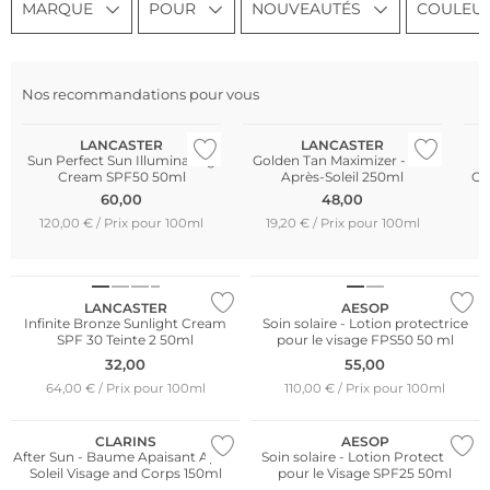
MARQUE
POUR
NOUVEAUTÉS
COULEU
Nos recommandations pour vous
Meilleures ventes
LANCASTER
LANCASTER
Sun Perfect Sun Illuminating
Golden Tan Maximizer - Lait
Cream SPF50 50ml
Après-Soleil 250ml
Cr
60,00
48,00
120,00 € / Prix pour 100ml
19,20 € / Prix pour 100ml
LANCASTER
AESOP
Infinite Bronze Sunlight Cream
Soin solaire - Lotion protectrice
SPF 30 Teinte 2 50ml
pour le visage FPS50 50 ml
32,00
55,00
64,00 € / Prix pour 100ml
110,00 € / Prix pour 100ml
CLARINS
AESOP
After Sun - Baume Apaisant Après
Soin solaire - Lotion Protectrice
Soleil Visage and Corps 150ml
pour le Visage SPF25 50ml