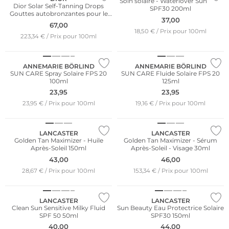
Soin solaire - Waterlover Sun Mist
Dior Solar Self-Tanning Drops
SPF30 200ml
Gouttes autobronzantes pour le
37,00
visage et le cou 30 ml
67,00
18,50 € / Prix pour 100ml
223,34 € / Prix pour 100ml
Durable
Durable
ANNEMARIE BÖRLIND
ANNEMARIE BÖRLIND
SUN CARE Spray Solaire FPS 20
SUN CARE Fluide Solaire FPS 20
100ml
125ml
23,95
23,95
23,95 € / Prix pour 100ml
19,16 € / Prix pour 100ml
LANCASTER
LANCASTER
Golden Tan Maximizer - Huile
Golden Tan Maximizer - Sérum
Après-Soleil 150ml
Après-Soleil - Visage 30ml
43,00
46,00
28,67 € / Prix pour 100ml
153,34 € / Prix pour 100ml
LANCASTER
LANCASTER
Clean Sun Sensitive Milky Fluid
Sun Beauty Eau Protectrice Solaire
SPF 50 50ml
SPF30 150ml
40,00
44,00