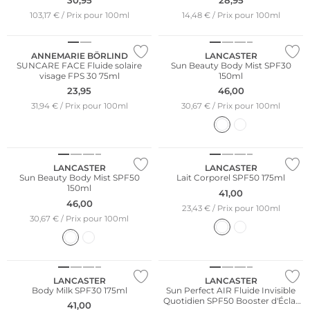
Résistant à l'eau
103,17 € / Prix pour 100ml
14,48 € / Prix pour 100ml
Durable
Résistant à l'eau
ANNEMARIE BÖRLIND
LANCASTER
SUNCARE FACE Fluide solaire
Sun Beauty Body Mist SPF30
visage FPS 30 75ml
150ml
23,95
46,00
31,94 € / Prix pour 100ml
30,67 € / Prix pour 100ml
Résistant à l'eau
LANCASTER
LANCASTER
Sun Beauty Body Mist SPF50
Lait Corporel SPF50 175ml
150ml
41,00
46,00
23,43 € / Prix pour 100ml
30,67 € / Prix pour 100ml
LANCASTER
LANCASTER
Body Milk SPF30 175ml
Sun Perfect AIR Fluide Invisible
Quotidien SPF50 Booster d'Éclat
41,00