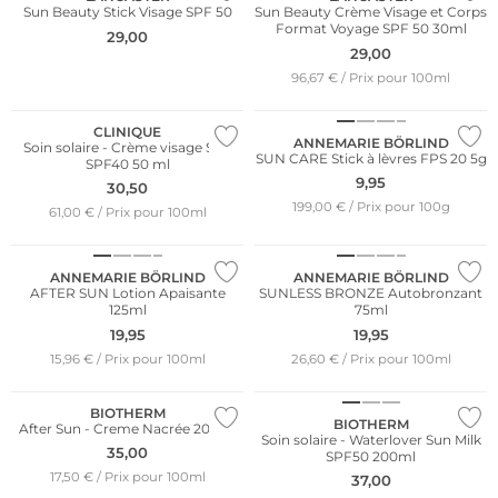
Sun Beauty Stick Visage SPF 50
Sun Beauty Crème Visage et Corps
Format Voyage SPF 50 30ml
29,00
29,00
96,67 € / Prix pour 100ml
Durable
CLINIQUE
ANNEMARIE BÖRLIND
Soin solaire - Crème visage Sun
SUN CARE Stick à lèvres FPS 20 5g
SPF40 50 ml
9,95
30,50
199,00 € / Prix pour 100g
61,00 € / Prix pour 100ml
Durable
Durable
ANNEMARIE BÖRLIND
ANNEMARIE BÖRLIND
AFTER SUN Lotion Apaisante
SUNLESS BRONZE Autobronzant
125ml
75ml
19,95
19,95
15,96 € / Prix pour 100ml
26,60 € / Prix pour 100ml
BIOTHERM
BIOTHERM
After Sun - Creme Nacrée 200ml
Soin solaire - Waterlover Sun Milk
35,00
SPF50 200ml
17,50 € / Prix pour 100ml
37,00