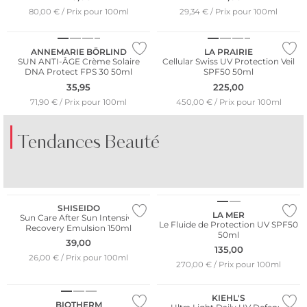
80,00 € / Prix pour 100ml
29,34 € / Prix pour 100ml
Durable
ANNEMARIE BÖRLIND
LA PRAIRIE
SUN ANTI-ÂGE Crème Solaire
Cellular Swiss UV Protection Veil
DNA Protect FPS 30 50ml
SPF50 50ml
35,95
225,00
71,90 € / Prix pour 100ml
450,00 € / Prix pour 100ml
Tendances Beauté
PARFUMES
PARFUMES
D'AGRUMES
FRAIS
SHISEIDO
LA MER
Sun Care After Sun Intensive
Le Fluide de Protection UV SPF50
Recovery Emulsion 150ml
50ml
39,00
135,00
26,00 € / Prix pour 100ml
270,00 € / Prix pour 100ml
KIEHL'S
BIOTHERM