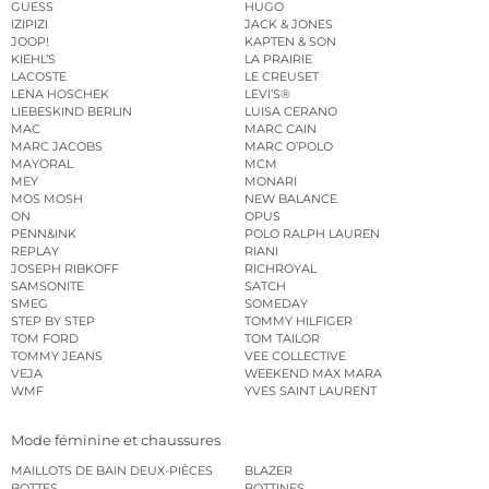
GUESS
HUGO
IZIPIZI
JACK & JONES
JOOP!
KAPTEN & SON
KIEHL’S
LA PRAIRIE
LACOSTE
LE CREUSET
LENA HOSCHEK
LEVI’S®
LIEBESKIND BERLIN
LUISA CERANO
MAC
MARC CAIN
MARC JACOBS
MARC O’POLO
MAYORAL
MCM
MEY
MONARI
MOS MOSH
NEW BALANCE
ON
OPUS
PENN&INK
POLO RALPH LAUREN
REPLAY
RIANI
JOSEPH RIBKOFF
RICHROYAL
SAMSONITE
SATCH
SMEG
SOMEDAY
STEP BY STEP
TOMMY HILFIGER
TOM FORD
TOM TAILOR
TOMMY JEANS
VEE COLLECTIVE
VEJA
WEEKEND MAX MARA
WMF
YVES SAINT LAURENT
Mode féminine et chaussures
MAILLOTS DE BAIN DEUX-PIÈCES
BLAZER
BOTTES
BOTTINES