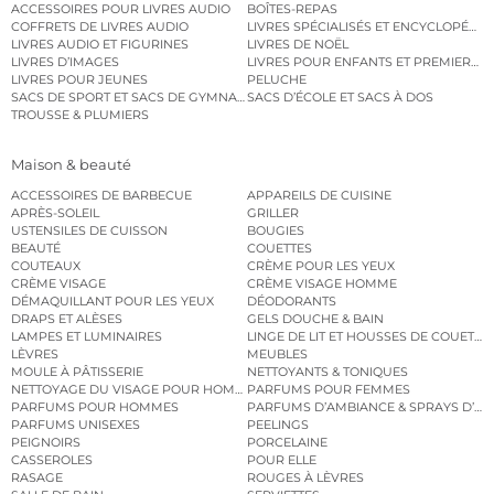
ACCESSOIRES POUR LIVRES AUDIO
BOÎTES-REPAS
COFFRETS DE LIVRES AUDIO
LIVRES SPÉCIALISÉS ET ENCYCLOPÉDI
LIVRES AUDIO ET FIGURINES
LIVRES DE NOËL
LIVRES D’IMAGES
LIVRES POUR ENFANTS ET PREMIERS L
LIVRES POUR JEUNES
PELUCHE
SACS DE SPORT ET SACS DE GYMNASTIQUE
SACS D’ÉCOLE ET SACS À DOS
TROUSSE & PLUMIERS
Maison & beauté
ACCESSOIRES DE BARBECUE
APPAREILS DE CUISINE
APRÈS-SOLEIL
GRILLER
USTENSILES DE CUISSON
BOUGIES
BEAUTÉ
COUETTES
COUTEAUX
CRÈME POUR LES YEUX
CRÈME VISAGE
CRÈME VISAGE HOMME
DÉMAQUILLANT POUR LES YEUX
DÉODORANTS
DRAPS ET ALÈSES
GELS DOUCHE & BAIN
LAMPES ET LUMINAIRES
LINGE DE LIT ET HOUSSES DE COUETTE
LÈVRES
MEUBLES
MOULE À PÂTISSERIE
NETTOYANTS & TONIQUES
NETTOYAGE DU VISAGE POUR HOMMES
PARFUMS POUR FEMMES
PARFUMS POUR HOMMES
PARFUMS D’AMBIANCE & SPRAYS D’A
PARFUMS UNISEXES
PEELINGS
PEIGNOIRS
PORCELAINE
CASSEROLES
POUR ELLE
RASAGE
ROUGES À LÈVRES