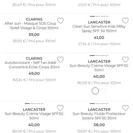
30,40 € / Prix pour 100ml
21,00 € / Prix pour 100ml
CLARINS
LANCASTER
After sun - Masque SOS Coups de
Clean Sun Sensitive Kids Milky
Soleil Visage & Corps 100ml
Spray SPF 50 150ml
39,00
41,00
39,00 € / Prix pour 100ml
27,34 € / Prix pour 100ml
CLARINS
LANCASTER
Autobronzant - Self Tan Addition
Sun Beauty Crème Visage SPF30
Concentré Éclat Corps 30ml
50ml
49,00
40,00
163,34 € / Prix pour 100ml
80,00 € / Prix pour 100ml
LANCASTER
LANCASTER
Sun Beauty Crème Visage SPF50
Sun Beauty Fluide Protecteur
50ml
Solaire SPF30 30ml
40,00
38,00
80,00 € / Prix pour 100ml
126,67 € / Prix pour 100ml