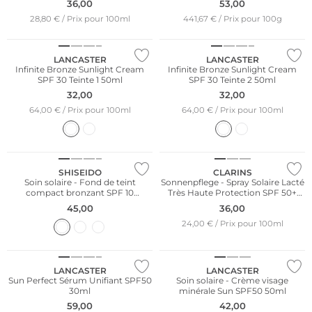
36,00
53,00
28,80 € / Prix pour 100ml
441,67 € / Prix pour 100g
LANCASTER
LANCASTER
Infinite Bronze Sunlight Cream
Infinite Bronze Sunlight Cream
SPF 30 Teinte 1 50ml
SPF 30 Teinte 2 50ml
32,00
32,00
64,00 € / Prix pour 100ml
64,00 € / Prix pour 100ml
Résistant à l'eau
SHISEIDO
CLARINS
Soin solaire - Fond de teint
Sonnenpflege - Spray Solaire Lacté
compact bronzant SPF 10
Très Haute Protection SPF 50+
(Natural)
150ml
45,00
36,00
24,00 € / Prix pour 100ml
Résistant à l'eau
LANCASTER
LANCASTER
Sun Perfect Sérum Unifiant SPF50
Soin solaire - Crème visage
30ml
minérale Sun SPF50 50ml
59,00
42,00