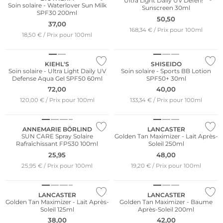
Ultra Light Daily UV Defense
Soin solaire - Waterlover Sun Milk
Sunscreen 30ml
SPF30 200ml
50,50
37,00
168,34 € / Prix pour 100ml
18,50 € / Prix pour 100ml
KIEHL'S
SHISEIDO
Soin solaire - Ultra Light Daily UV
Soin solaire - Sports BB Lotion
Defense Aqua Gel SPF50 60ml
SPF50+ 30ml
72,00
40,00
120,00 € / Prix pour 100ml
133,34 € / Prix pour 100ml
Durable
Meilleures ventes
ANNEMARIE BÖRLIND
LANCASTER
SUN CARE Spray Solaire
Golden Tan Maximizer - Lait Après-
Rafraîchissant FPS30 100ml
Soleil 250ml
25,95
48,00
25,95 € / Prix pour 100ml
19,20 € / Prix pour 100ml
LANCASTER
LANCASTER
Golden Tan Maximizer - Lait Après-
Golden Tan Maximizer - Baume
Soleil 125ml
Après-Soleil 200ml
38,00
42,00