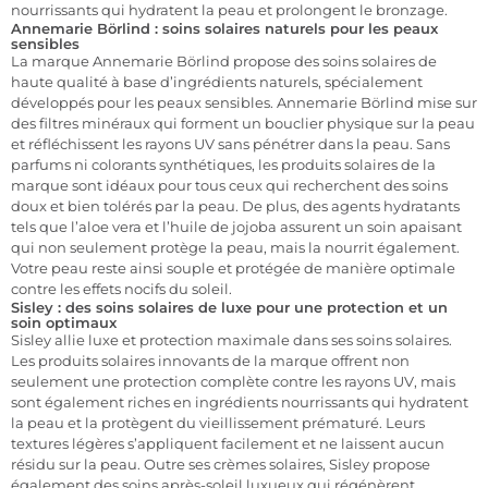
nourrissants qui hydratent la peau et prolongent le bronzage.
Annemarie Börlind : soins solaires naturels pour les peaux
sensibles
La marque Annemarie Börlind propose des soins solaires de
haute qualité à base d’ingrédients naturels, spécialement
développés pour les peaux sensibles. Annemarie Börlind mise sur
des filtres minéraux qui forment un bouclier physique sur la peau
et réfléchissent les rayons UV sans pénétrer dans la peau. Sans
parfums ni colorants synthétiques, les produits solaires de la
marque sont idéaux pour tous ceux qui recherchent des soins
doux et bien tolérés par la peau. De plus, des agents hydratants
tels que l’aloe vera et l’huile de jojoba assurent un soin apaisant
qui non seulement protège la peau, mais la nourrit également.
Votre peau reste ainsi souple et protégée de manière optimale
contre les effets nocifs du soleil.
Sisley : des soins solaires de luxe pour une protection et un
soin optimaux
Sisley allie luxe et protection maximale dans ses soins solaires.
Les produits solaires innovants de la marque offrent non
seulement une protection complète contre les rayons UV, mais
sont également riches en ingrédients nourrissants qui hydratent
la peau et la protègent du vieillissement prématuré. Leurs
textures légères s’appliquent facilement et ne laissent aucun
résidu sur la peau. Outre ses crèmes solaires, Sisley propose
également des soins après-soleil luxueux qui régénèrent