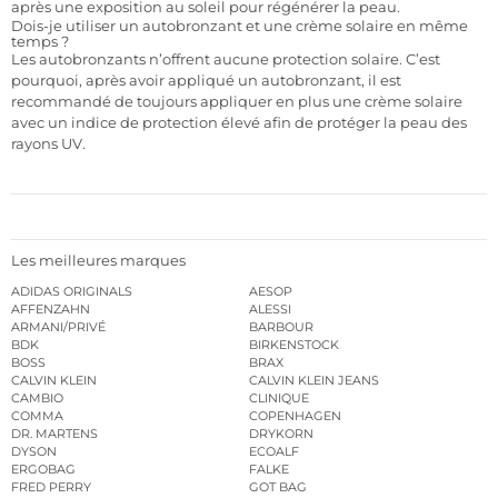
après une exposition au soleil pour régénérer la peau.
Dois-je utiliser un autobronzant et une crème solaire en même
temps ?
Les autobronzants n’offrent aucune protection solaire. C’est
pourquoi, après avoir appliqué un autobronzant, il est
recommandé de toujours appliquer en plus une crème solaire
avec un indice de protection élevé afin de protéger la peau des
rayons UV.
Les meilleures marques
ADIDAS ORIGINALS
AESOP
AFFENZAHN
ALESSI
ARMANI/PRIVÉ
BARBOUR
BDK
BIRKENSTOCK
BOSS
BRAX
CALVIN KLEIN
CALVIN KLEIN JEANS
CAMBIO
CLINIQUE
COMMA
COPENHAGEN
DR. MARTENS
DRYKORN
DYSON
ECOALF
ERGOBAG
FALKE
FRED PERRY
GOT BAG