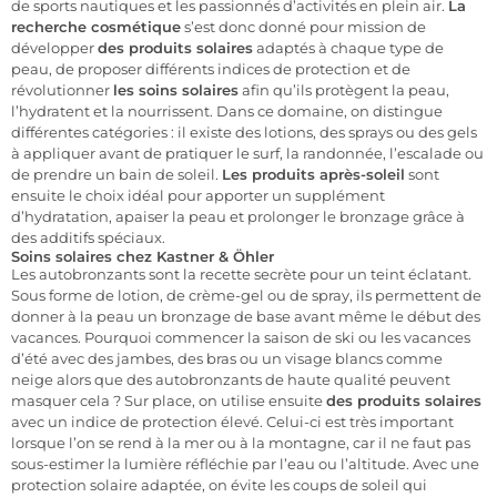
de sports nautiques et les passionnés d’activités en plein air.
La
recherche cosmétique
s’est donc donné pour mission de
développer
des produits solaires
adaptés à chaque type de
peau, de proposer différents indices de protection et de
révolutionner
les soins solaires
afin qu’ils protègent la peau,
l’hydratent et la nourrissent. Dans ce domaine, on distingue
différentes catégories : il existe des lotions, des sprays ou des gels
à appliquer avant de pratiquer le surf, la randonnée, l’escalade ou
de prendre un bain de soleil.
Les produits après-soleil
sont
ensuite le choix idéal pour apporter un supplément
d’hydratation, apaiser la peau et prolonger le bronzage grâce à
des additifs spéciaux.
Soins solaires chez Kastner & Öhler
Les autobronzants sont la recette secrète pour un teint éclatant.
Sous forme de lotion, de crème-gel ou de spray, ils permettent de
donner à la peau un bronzage de base avant même le début des
vacances. Pourquoi commencer la saison de ski ou les vacances
d’été avec des jambes, des bras ou un visage blancs comme
neige alors que des autobronzants de haute qualité peuvent
masquer cela ? Sur place, on utilise ensuite
des produits solaires
avec un indice de protection élevé. Celui-ci est très important
lorsque l’on se rend à la mer ou à la montagne, car il ne faut pas
sous-estimer la lumière réfléchie par l’eau ou l’altitude. Avec une
protection solaire adaptée, on évite les coups de soleil qui