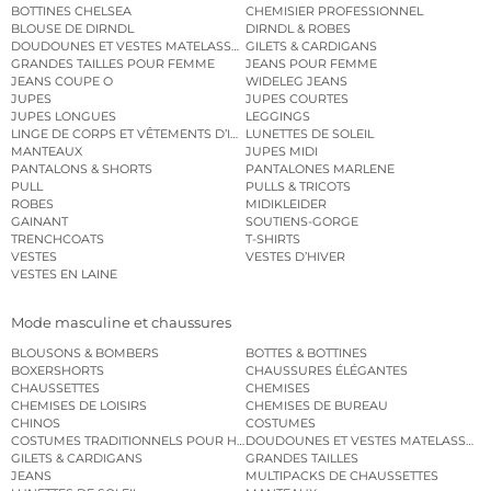
BOTTINES CHELSEA
CHEMISIER PROFESSIONNEL
BLOUSE DE DIRNDL
DIRNDL & ROBES
DOUDOUNES ET VESTES MATELASSÉES
GILETS & CARDIGANS
GRANDES TAILLES POUR FEMME
JEANS POUR FEMME
JEANS COUPE O
WIDELEG JEANS
JUPES
JUPES COURTES
JUPES LONGUES
LEGGINGS
LINGE DE CORPS ET VÊTEMENTS D’INTÉRIEUR
LUNETTES DE SOLEIL
MANTEAUX
JUPES MIDI
PANTALONS & SHORTS
PANTALONES MARLENE
PULL
PULLS & TRICOTS
ROBES
MIDIKLEIDER
GAINANT
SOUTIENS-GORGE
TRENCHCOATS
T-SHIRTS
VESTES
VESTES D’HIVER
VESTES EN LAINE
Mode masculine et chaussures
BLOUSONS & BOMBERS
BOTTES & BOTTINES
BOXERSHORTS
CHAUSSURES ÉLÉGANTES
CHAUSSETTES
CHEMISES
CHEMISES DE LOISIRS
CHEMISES DE BUREAU
CHINOS
COSTUMES
COSTUMES TRADITIONNELS POUR HOMME
DOUDOUNES ET VESTES MATELASSÉES
GILETS & CARDIGANS
GRANDES TAILLES
JEANS
MULTIPACKS DE CHAUSSETTES