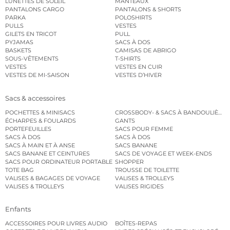
LUNETTES DE SOLEIL
MANTEAUX
PANTALONS CARGO
PANTALONS & SHORTS
PARKA
POLOSHIRTS
PULLS
VESTES
GILETS EN TRICOT
PULL
PYJAMAS
SACS À DOS
BASKETS
CAMISAS DE ABRIGO
SOUS-VÊTEMENTS
T-SHIRTS
VESTES
VESTES EN CUIR
VESTES DE MI-SAISON
VESTES D’HIVER
Sacs & accessoires
POCHETTES & MINISACS
CROSSBODY- & SACS À BANDOULIÈRE
ÉCHARPES & FOULARDS
GANTS
PORTEFEUILLES
SACS POUR FEMME
SACS À DOS
SACS À DOS
SACS À MAIN ET À ANSE
SACS BANANE
SACS BANANE ET CEINTURES
SACS DE VOYAGE ET WEEK-ENDS
SACS POUR ORDINATEUR PORTABLE
SHOPPER
TOTE BAG
TROUSSE DE TOILETTE
VALISES & BAGAGES DE VOYAGE
VALISES & TROLLEYS
VALISES & TROLLEYS
VALISES RIGIDES
Enfants
ACCESSOIRES POUR LIVRES AUDIO
BOÎTES-REPAS