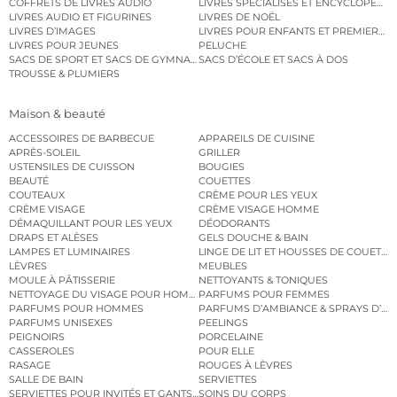
COFFRETS DE LIVRES AUDIO
LIVRES SPÉCIALISÉS ET ENCYCLOPÉDI
LIVRES AUDIO ET FIGURINES
LIVRES DE NOËL
LIVRES D’IMAGES
LIVRES POUR ENFANTS ET PREMIERS L
LIVRES POUR JEUNES
PELUCHE
SACS DE SPORT ET SACS DE GYMNASTIQUE
SACS D’ÉCOLE ET SACS À DOS
TROUSSE & PLUMIERS
Maison & beauté
ACCESSOIRES DE BARBECUE
APPAREILS DE CUISINE
APRÈS-SOLEIL
GRILLER
USTENSILES DE CUISSON
BOUGIES
BEAUTÉ
COUETTES
COUTEAUX
CRÈME POUR LES YEUX
CRÈME VISAGE
CRÈME VISAGE HOMME
DÉMAQUILLANT POUR LES YEUX
DÉODORANTS
DRAPS ET ALÈSES
GELS DOUCHE & BAIN
LAMPES ET LUMINAIRES
LINGE DE LIT ET HOUSSES DE COUETTE
LÈVRES
MEUBLES
MOULE À PÂTISSERIE
NETTOYANTS & TONIQUES
NETTOYAGE DU VISAGE POUR HOMMES
PARFUMS POUR FEMMES
PARFUMS POUR HOMMES
PARFUMS D’AMBIANCE & SPRAYS D’A
PARFUMS UNISEXES
PEELINGS
PEIGNOIRS
PORCELAINE
CASSEROLES
POUR ELLE
RASAGE
ROUGES À LÈVRES
SALLE DE BAIN
SERVIETTES
SERVIETTES POUR INVITÉS ET GANTS DE TOILETTE
SOINS DU CORPS