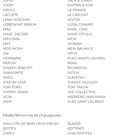
IZIPIZI
JACK & JONES
JOOP!
KAPTEN & SON
KIEHL’S
LA PRAIRIE
LACOSTE
LE CREUSET
LENA HOSCHEK
LEVI’S®
LIEBESKIND BERLIN
LUISA CERANO
MAC
MARC CAIN
MARC JACOBS
MARC O’POLO
MAYORAL
MCM
MEY
MONARI
MOS MOSH
NEW BALANCE
ON
OPUS
PENN&INK
POLO RALPH LAUREN
REPLAY
RIANI
JOSEPH RIBKOFF
RICHROYAL
SAMSONITE
SATCH
SMEG
SOMEDAY
STEP BY STEP
TOMMY HILFIGER
TOM FORD
TOM TAILOR
TOMMY JEANS
VEE COLLECTIVE
VEJA
WEEKEND MAX MARA
WMF
YVES SAINT LAURENT
Mode féminine et chaussures
MAILLOTS DE BAIN DEUX-PIÈCES
BLAZER
BOTTES
BOTTINES
CAPES
CHAUSSETTES