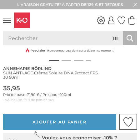
LIVRAISON GRATUITE* À PARTIR DE 129 € ET RETOURS
RETOUR SOUS 30 JOURS
Durable
LOOKS
WEDDING
VIBES
Populaire !
9 personnes regardent cet article en ce moment
ANNEMARIE BÖRLIND
SUN ANTI-ÂGE Crème Solaire DNA Protect FPS
30 50ml
35,95
Prix de base: 71,90 € / Prix pour 100ml
TVA incluse, frais de port en sus
AJOUTER AU PANIER
Voulez-vous économiser -10% ?