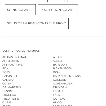
SOINS SOLAIRES
PROTECTION SOLAIRE
SOINS DE LA PEAU CONTRE LE FROID
Les meilleures marques
ADIDAS ORIGINALS
AESOP
AFFENZAHN
ALESSI
ARMANI/PRIVÉ
BARBOUR
BDK
BIRKENSTOCK
BOSS
BRAX
CALVIN KLEIN
CALVIN KLEIN JEANS
CAMBIO
CLINIQUE
COMMA
COPENHAGEN
DR. MARTENS
DRYKORN
DYSON
ECOALF
ERGOBAG
FALKE
FRED PERRY
GOT BAG
GUESS
HUGO