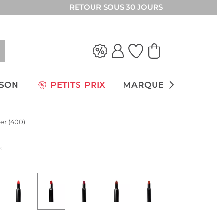
RETOUR SOUS 30 JOURS
ISON
PETITS PRIX
MARQUES
er (400)
us