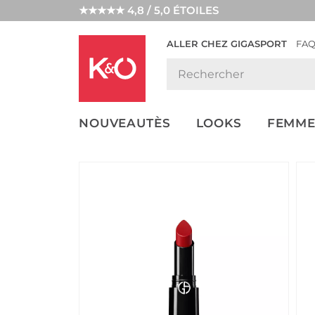
★★★★★ 4,8 / 5,0 ÉTOILES
ALLER CHEZ GIGASPORT
FA
NOS
LOOKS
WEDDING
ENDANCES
VIBES
NOUVEAUTÈS
LOOKS
FEMME