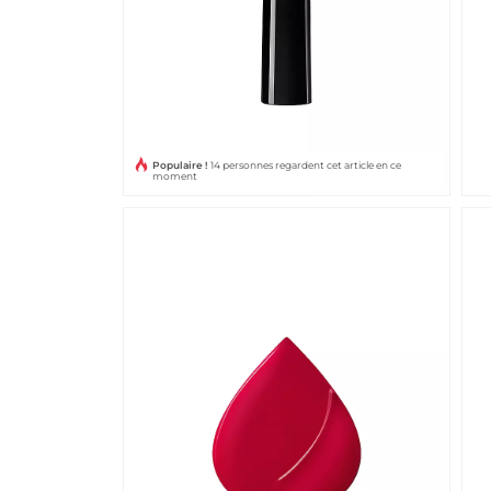
Populaire !
14 personnes regardent cet article en ce
moment