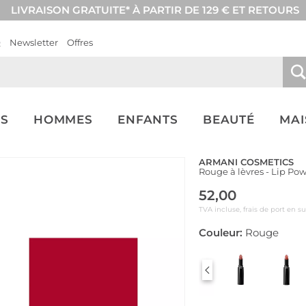
LIVRAISON GRATUITE* À PARTIR DE 129 € ET RETOURS
Q
Newsletter
Offres
S
HOMMES
ENFANTS
BEAUTÉ
MA
ARMANI COSMETICS
Rouge à lèvres - Lip Pow
52,00
TVA incluse, frais de port en s
Couleur:
Rouge