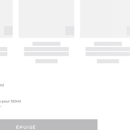
ml
ix pour 100ml
us
ÉPUISÉ