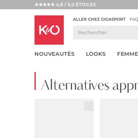
★★★★★ 4,8 / 5,0 ÉTOILES
ALLER CHEZ GIGASPORT
FA
NOS
LOOKS
WEDDING
ENDANCES
VIBES
NOUVEAUTÈS
LOOKS
FEMME
Alternatives app