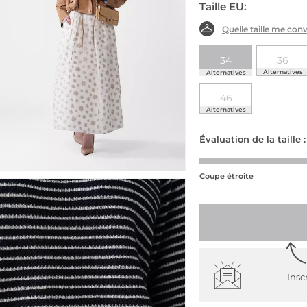
Taille EU:
Quelle taille me conv
34
36
Alternatives
Alternatives
46
Alternatives
Évaluation de la taille :
Coupe étroite
Insc