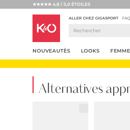
★★★★★ 4,8 / 5,0 ÉTOILES
ALLER CHEZ GIGASPORT
FA
NOS
LOOKS
WEDDING
ENDANCES
VIBES
NOUVEAUTÈS
LOOKS
FEMME
Alternatives app