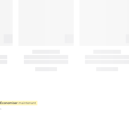
Économiser
maintenant
us