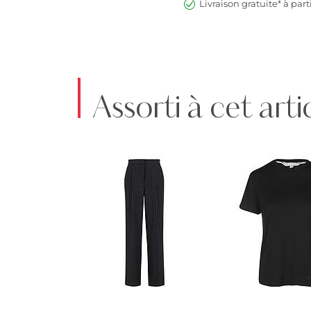
Livraison gratuite* à part
Assorti à cet arti