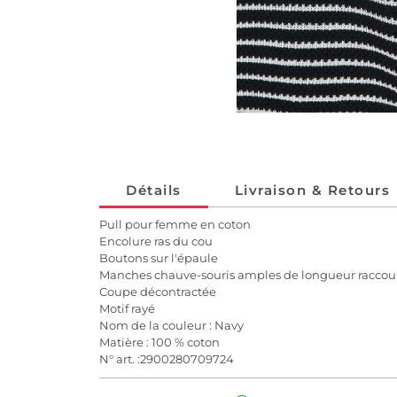
Détails
Livraison & Retours
Pull pour femme en coton
Encolure ras du cou
Boutons sur l'épaule
Manches chauve-souris amples de longueur raccou
Coupe décontractée
Motif rayé
Nom de la couleur : Navy
Matière : 100 % coton
N° art. :2900280709724