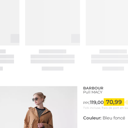
BARBOUR
Pull MACY
70,99
119,00
PPC
TVA incluse, frais de port en s
Couleur:
Bleu foncé