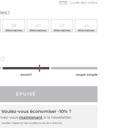
Guide des tailles
ient ?
38
40
42
44
Alternatives
Alternatives
Alternatives
Alternatives
?
assorti
coupe ample
ÉPUISÉ
Voulez-vous économiser -10% ?
rivez-vous
maintenant
à la newsletter.
Veuillez respecter les conditions du bon d'achat.