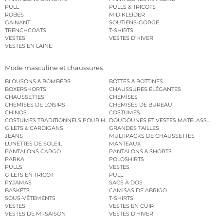
PULL
PULLS & TRICOTS
ROBES
MIDIKLEIDER
GAINANT
SOUTIENS-GORGE
TRENCHCOATS
T-SHIRTS
VESTES
VESTES D’HIVER
VESTES EN LAINE
Mode masculine et chaussures
BLOUSONS & BOMBERS
BOTTES & BOTTINES
BOXERSHORTS
CHAUSSURES ÉLÉGANTES
CHAUSSETTES
CHEMISES
CHEMISES DE LOISIRS
CHEMISES DE BUREAU
CHINOS
COSTUMES
COSTUMES TRADITIONNELS POUR HOMME
DOUDOUNES ET VESTES MATELASSÉES
GILETS & CARDIGANS
GRANDES TAILLES
JEANS
MULTIPACKS DE CHAUSSETTES
LUNETTES DE SOLEIL
MANTEAUX
PANTALONS CARGO
PANTALONS & SHORTS
PARKA
POLOSHIRTS
PULLS
VESTES
GILETS EN TRICOT
PULL
PYJAMAS
SACS À DOS
BASKETS
CAMISAS DE ABRIGO
SOUS-VÊTEMENTS
T-SHIRTS
VESTES
VESTES EN CUIR
VESTES DE MI-SAISON
VESTES D’HIVER