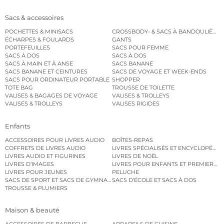
Sacs & accessoires
POCHETTES & MINISACS
CROSSBODY- & SACS À BANDOULIÈRE
ÉCHARPES & FOULARDS
GANTS
PORTEFEUILLES
SACS POUR FEMME
SACS À DOS
SACS À DOS
SACS À MAIN ET À ANSE
SACS BANANE
SACS BANANE ET CEINTURES
SACS DE VOYAGE ET WEEK-ENDS
SACS POUR ORDINATEUR PORTABLE
SHOPPER
TOTE BAG
TROUSSE DE TOILETTE
VALISES & BAGAGES DE VOYAGE
VALISES & TROLLEYS
VALISES & TROLLEYS
VALISES RIGIDES
Enfants
ACCESSOIRES POUR LIVRES AUDIO
BOÎTES-REPAS
COFFRETS DE LIVRES AUDIO
LIVRES SPÉCIALISÉS ET ENCYCLOPÉDI
LIVRES AUDIO ET FIGURINES
LIVRES DE NOËL
LIVRES D’IMAGES
LIVRES POUR ENFANTS ET PREMIERS L
LIVRES POUR JEUNES
PELUCHE
SACS DE SPORT ET SACS DE GYMNASTIQUE
SACS D’ÉCOLE ET SACS À DOS
TROUSSE & PLUMIERS
Maison & beauté