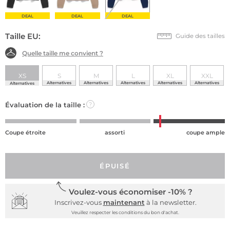
DEAL
DEAL
DEAL
Taille EU:
Guide des tailles
Quelle taille me convient ?
XS
S
M
L
XL
XXL
Alternatives
Alternatives
Alternatives
Alternatives
Alternatives
Alternatives
Évaluation de la taille :
?
Coupe étroite
assorti
coupe ample
ÉPUISÉ
Voulez-vous économiser -10% ?
Inscrivez-vous
maintenant
à la newsletter.
Veuillez respecter les conditions du bon d'achat.