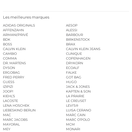
Les meilleures marques
ADIDAS ORIGINALS
AESOP
AFFENZAHN
ALESSI
ARMANI/PRIVÉ
BARBOUR
BDK
BIRKENSTOCK
BOSS
BRAX
CALVIN KLEIN
CALVIN KLEIN JEANS
CAMBIO
CLINIQUE
COMMA
COPENHAGEN
DR. MARTENS
DRYKORN
DYSON
ECOALF
ERGOBAG
FALKE
FRED PERRY
GOT BAG
GUESS
HUGO
IZIPIZI
JACK & JONES
JOOP!
KAPTEN & SON
KIEHL’S
LA PRAIRIE
LACOSTE
LE CREUSET
LENA HOSCHEK
LEVI’S®
LIEBESKIND BERLIN
LUISA CERANO
MAC
MARC CAIN
MARC JACOBS
MARC O’POLO
MAYORAL
MCM
MEY
MONARI