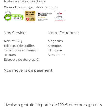
Toutes les rubriques d’aide
Courriel:
service@kastner-oehler.fr
Nos Services
Notre Entreprise
Aide et FAQ
Magasins
Tableaux des tailles
À propos
Expédition et livraison
L’histoire
Retours
Newsletter
Etiqueta de devolución
Nos moyens de paiement
Mastercard
Visa
Diners
Cb
Applepay
Amazon
Payp
Klarna
Livraison gratuite* à partir de 129 € et retours gratuits