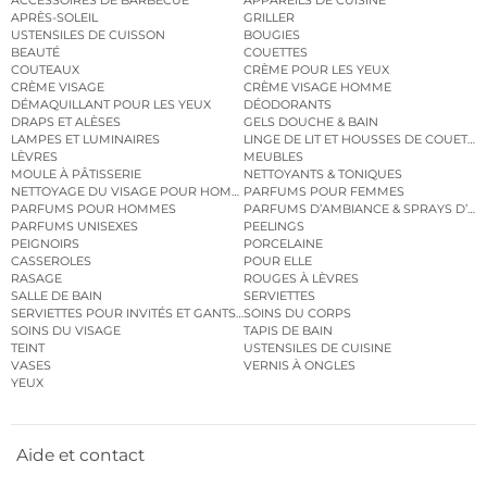
ACCESSOIRES DE BARBECUE
APPAREILS DE CUISINE
APRÈS-SOLEIL
GRILLER
USTENSILES DE CUISSON
BOUGIES
BEAUTÉ
COUETTES
COUTEAUX
CRÈME POUR LES YEUX
CRÈME VISAGE
CRÈME VISAGE HOMME
DÉMAQUILLANT POUR LES YEUX
DÉODORANTS
DRAPS ET ALÈSES
GELS DOUCHE & BAIN
LAMPES ET LUMINAIRES
LINGE DE LIT ET HOUSSES DE COUETTE
LÈVRES
MEUBLES
MOULE À PÂTISSERIE
NETTOYANTS & TONIQUES
NETTOYAGE DU VISAGE POUR HOMMES
PARFUMS POUR FEMMES
PARFUMS POUR HOMMES
PARFUMS D’AMBIANCE & SPRAYS D’A
PARFUMS UNISEXES
PEELINGS
PEIGNOIRS
PORCELAINE
CASSEROLES
POUR ELLE
RASAGE
ROUGES À LÈVRES
SALLE DE BAIN
SERVIETTES
SERVIETTES POUR INVITÉS ET GANTS DE TOILETTE
SOINS DU CORPS
SOINS DU VISAGE
TAPIS DE BAIN
TEINT
USTENSILES DE CUISINE
VASES
VERNIS À ONGLES
YEUX
Aide et contact