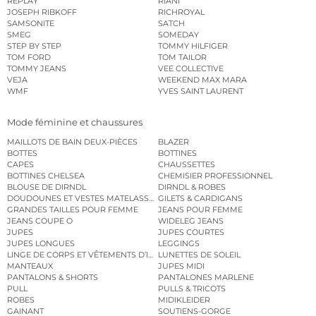
REPLAY
RIANI
JOSEPH RIBKOFF
RICHROYAL
SAMSONITE
SATCH
SMEG
SOMEDAY
STEP BY STEP
TOMMY HILFIGER
TOM FORD
TOM TAILOR
TOMMY JEANS
VEE COLLECTIVE
VEJA
WEEKEND MAX MARA
WMF
YVES SAINT LAURENT
Mode féminine et chaussures
MAILLOTS DE BAIN DEUX-PIÈCES
BLAZER
BOTTES
BOTTINES
CAPES
CHAUSSETTES
BOTTINES CHELSEA
CHEMISIER PROFESSIONNEL
BLOUSE DE DIRNDL
DIRNDL & ROBES
DOUDOUNES ET VESTES MATELASSÉES
GILETS & CARDIGANS
GRANDES TAILLES POUR FEMME
JEANS POUR FEMME
JEANS COUPE O
WIDELEG JEANS
JUPES
JUPES COURTES
JUPES LONGUES
LEGGINGS
LINGE DE CORPS ET VÊTEMENTS D’INTÉRIEUR
LUNETTES DE SOLEIL
MANTEAUX
JUPES MIDI
PANTALONS & SHORTS
PANTALONES MARLENE
PULL
PULLS & TRICOTS
ROBES
MIDIKLEIDER
GAINANT
SOUTIENS-GORGE