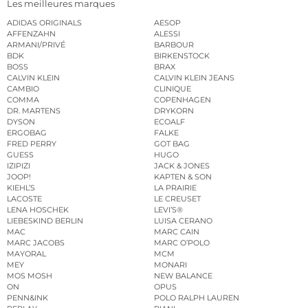
Les meilleures marques
ADIDAS ORIGINALS
AESOP
AFFENZAHN
ALESSI
ARMANI/PRIVÉ
BARBOUR
BDK
BIRKENSTOCK
BOSS
BRAX
CALVIN KLEIN
CALVIN KLEIN JEANS
CAMBIO
CLINIQUE
COMMA
COPENHAGEN
DR. MARTENS
DRYKORN
DYSON
ECOALF
ERGOBAG
FALKE
FRED PERRY
GOT BAG
GUESS
HUGO
IZIPIZI
JACK & JONES
JOOP!
KAPTEN & SON
KIEHL’S
LA PRAIRIE
LACOSTE
LE CREUSET
LENA HOSCHEK
LEVI’S®
LIEBESKIND BERLIN
LUISA CERANO
MAC
MARC CAIN
MARC JACOBS
MARC O’POLO
MAYORAL
MCM
MEY
MONARI
MOS MOSH
NEW BALANCE
ON
OPUS
PENN&INK
POLO RALPH LAUREN