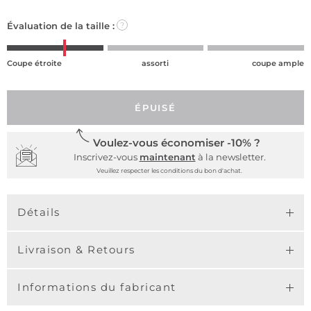
Évaluation de la taille :
?
Coupe étroite
assorti
coupe ample
ÉPUISÉ
Voulez-vous économiser -10% ?
Inscrivez-vous
maintenant
à la newsletter.
Veuillez respecter les conditions du bon d'achat.
Détails
Livraison & Retours
Informations du fabricant