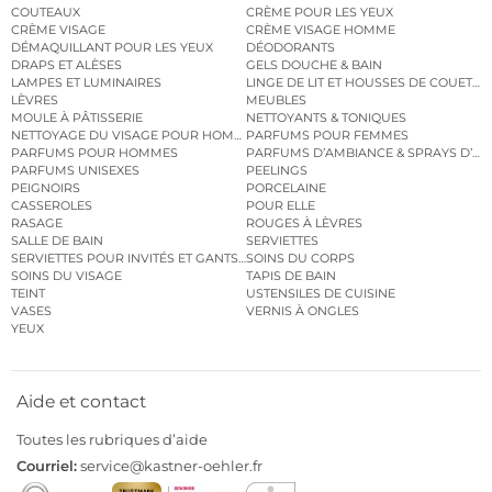
COUTEAUX
CRÈME POUR LES YEUX
CRÈME VISAGE
CRÈME VISAGE HOMME
DÉMAQUILLANT POUR LES YEUX
DÉODORANTS
DRAPS ET ALÈSES
GELS DOUCHE & BAIN
LAMPES ET LUMINAIRES
LINGE DE LIT ET HOUSSES DE COUETTE
LÈVRES
MEUBLES
MOULE À PÂTISSERIE
NETTOYANTS & TONIQUES
NETTOYAGE DU VISAGE POUR HOMMES
PARFUMS POUR FEMMES
PARFUMS POUR HOMMES
PARFUMS D’AMBIANCE & SPRAYS D’A
PARFUMS UNISEXES
PEELINGS
PEIGNOIRS
PORCELAINE
CASSEROLES
POUR ELLE
RASAGE
ROUGES À LÈVRES
SALLE DE BAIN
SERVIETTES
SERVIETTES POUR INVITÉS ET GANTS DE TOILETTE
SOINS DU CORPS
SOINS DU VISAGE
TAPIS DE BAIN
TEINT
USTENSILES DE CUISINE
VASES
VERNIS À ONGLES
YEUX
Aide et contact
Toutes les rubriques d’aide
Courriel:
service@kastner-oehler.fr