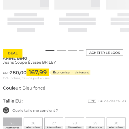
ACHETER LE LOOK
DEAL
ANINE BING
Jeans Coupe Évasée BRILEY
167,99
280,00
Économiser
maintenant
PPC
TVA incluse, frais de port en sus
Couleur:
Bleu foncé
Taille EU:
Guide des tailles
Quelle taille me convient ?
25
26
27
28
29
30
Alternatives
Alternatives
Alternatives
Alternatives
Alternatives
Alternatives