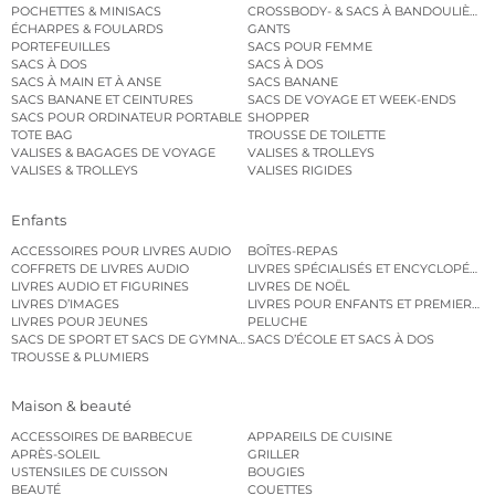
POCHETTES & MINISACS
CROSSBODY- & SACS À BANDOULIÈRE
ÉCHARPES & FOULARDS
GANTS
PORTEFEUILLES
SACS POUR FEMME
SACS À DOS
SACS À DOS
SACS À MAIN ET À ANSE
SACS BANANE
SACS BANANE ET CEINTURES
SACS DE VOYAGE ET WEEK-ENDS
SACS POUR ORDINATEUR PORTABLE
SHOPPER
TOTE BAG
TROUSSE DE TOILETTE
VALISES & BAGAGES DE VOYAGE
VALISES & TROLLEYS
VALISES & TROLLEYS
VALISES RIGIDES
Enfants
ACCESSOIRES POUR LIVRES AUDIO
BOÎTES-REPAS
COFFRETS DE LIVRES AUDIO
LIVRES SPÉCIALISÉS ET ENCYCLOPÉDI
LIVRES AUDIO ET FIGURINES
LIVRES DE NOËL
LIVRES D’IMAGES
LIVRES POUR ENFANTS ET PREMIERS L
LIVRES POUR JEUNES
PELUCHE
SACS DE SPORT ET SACS DE GYMNASTIQUE
SACS D’ÉCOLE ET SACS À DOS
TROUSSE & PLUMIERS
Maison & beauté
ACCESSOIRES DE BARBECUE
APPAREILS DE CUISINE
APRÈS-SOLEIL
GRILLER
USTENSILES DE CUISSON
BOUGIES
BEAUTÉ
COUETTES