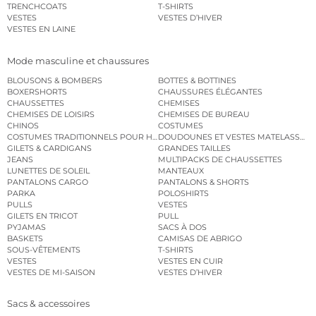
TRENCHCOATS
T-SHIRTS
VESTES
VESTES D’HIVER
VESTES EN LAINE
Mode masculine et chaussures
BLOUSONS & BOMBERS
BOTTES & BOTTINES
BOXERSHORTS
CHAUSSURES ÉLÉGANTES
CHAUSSETTES
CHEMISES
CHEMISES DE LOISIRS
CHEMISES DE BUREAU
CHINOS
COSTUMES
COSTUMES TRADITIONNELS POUR HOMME
DOUDOUNES ET VESTES MATELASSÉES
GILETS & CARDIGANS
GRANDES TAILLES
JEANS
MULTIPACKS DE CHAUSSETTES
LUNETTES DE SOLEIL
MANTEAUX
PANTALONS CARGO
PANTALONS & SHORTS
PARKA
POLOSHIRTS
PULLS
VESTES
GILETS EN TRICOT
PULL
PYJAMAS
SACS À DOS
BASKETS
CAMISAS DE ABRIGO
SOUS-VÊTEMENTS
T-SHIRTS
VESTES
VESTES EN CUIR
VESTES DE MI-SAISON
VESTES D’HIVER
Sacs & accessoires