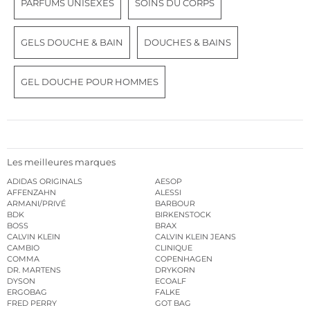
PARFUMS UNISEXES
SOINS DU CORPS
GELS DOUCHE & BAIN
DOUCHES & BAINS
GEL DOUCHE POUR HOMMES
Les meilleures marques
ADIDAS ORIGINALS
AESOP
AFFENZAHN
ALESSI
ARMANI/PRIVÉ
BARBOUR
BDK
BIRKENSTOCK
BOSS
BRAX
CALVIN KLEIN
CALVIN KLEIN JEANS
CAMBIO
CLINIQUE
COMMA
COPENHAGEN
DR. MARTENS
DRYKORN
DYSON
ECOALF
ERGOBAG
FALKE
FRED PERRY
GOT BAG