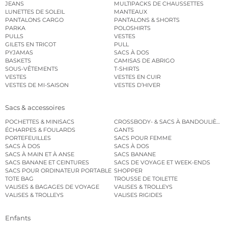
JEANS
MULTIPACKS DE CHAUSSETTES
LUNETTES DE SOLEIL
MANTEAUX
PANTALONS CARGO
PANTALONS & SHORTS
PARKA
POLOSHIRTS
PULLS
VESTES
GILETS EN TRICOT
PULL
PYJAMAS
SACS À DOS
BASKETS
CAMISAS DE ABRIGO
SOUS-VÊTEMENTS
T-SHIRTS
VESTES
VESTES EN CUIR
VESTES DE MI-SAISON
VESTES D’HIVER
Sacs & accessoires
POCHETTES & MINISACS
CROSSBODY- & SACS À BANDOULIÈRE
ÉCHARPES & FOULARDS
GANTS
PORTEFEUILLES
SACS POUR FEMME
SACS À DOS
SACS À DOS
SACS À MAIN ET À ANSE
SACS BANANE
SACS BANANE ET CEINTURES
SACS DE VOYAGE ET WEEK-ENDS
SACS POUR ORDINATEUR PORTABLE
SHOPPER
TOTE BAG
TROUSSE DE TOILETTE
VALISES & BAGAGES DE VOYAGE
VALISES & TROLLEYS
VALISES & TROLLEYS
VALISES RIGIDES
Enfants