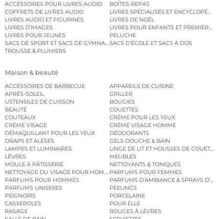
ACCESSOIRES POUR LIVRES AUDIO
BOÎTES-REPAS
COFFRETS DE LIVRES AUDIO
LIVRES SPÉCIALISÉS ET ENCYCLOPÉDI
LIVRES AUDIO ET FIGURINES
LIVRES DE NOËL
LIVRES D’IMAGES
LIVRES POUR ENFANTS ET PREMIERS L
LIVRES POUR JEUNES
PELUCHE
SACS DE SPORT ET SACS DE GYMNASTIQUE
SACS D’ÉCOLE ET SACS À DOS
TROUSSE & PLUMIERS
Maison & beauté
ACCESSOIRES DE BARBECUE
APPAREILS DE CUISINE
APRÈS-SOLEIL
GRILLER
USTENSILES DE CUISSON
BOUGIES
BEAUTÉ
COUETTES
COUTEAUX
CRÈME POUR LES YEUX
CRÈME VISAGE
CRÈME VISAGE HOMME
DÉMAQUILLANT POUR LES YEUX
DÉODORANTS
DRAPS ET ALÈSES
GELS DOUCHE & BAIN
LAMPES ET LUMINAIRES
LINGE DE LIT ET HOUSSES DE COUETTE
LÈVRES
MEUBLES
MOULE À PÂTISSERIE
NETTOYANTS & TONIQUES
NETTOYAGE DU VISAGE POUR HOMMES
PARFUMS POUR FEMMES
PARFUMS POUR HOMMES
PARFUMS D’AMBIANCE & SPRAYS D’A
PARFUMS UNISEXES
PEELINGS
PEIGNOIRS
PORCELAINE
CASSEROLES
POUR ELLE
RASAGE
ROUGES À LÈVRES