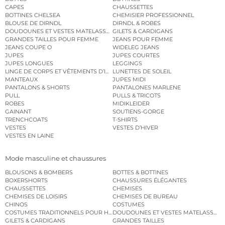
CAPES
CHAUSSETTES
BOTTINES CHELSEA
CHEMISIER PROFESSIONNEL
BLOUSE DE DIRNDL
DIRNDL & ROBES
DOUDOUNES ET VESTES MATELASSÉES
GILETS & CARDIGANS
GRANDES TAILLES POUR FEMME
JEANS POUR FEMME
JEANS COUPE O
WIDELEG JEANS
JUPES
JUPES COURTES
JUPES LONGUES
LEGGINGS
LINGE DE CORPS ET VÊTEMENTS D’INTÉRIEUR
LUNETTES DE SOLEIL
MANTEAUX
JUPES MIDI
PANTALONS & SHORTS
PANTALONES MARLENE
PULL
PULLS & TRICOTS
ROBES
MIDIKLEIDER
GAINANT
SOUTIENS-GORGE
TRENCHCOATS
T-SHIRTS
VESTES
VESTES D’HIVER
VESTES EN LAINE
Mode masculine et chaussures
BLOUSONS & BOMBERS
BOTTES & BOTTINES
BOXERSHORTS
CHAUSSURES ÉLÉGANTES
CHAUSSETTES
CHEMISES
CHEMISES DE LOISIRS
CHEMISES DE BUREAU
CHINOS
COSTUMES
COSTUMES TRADITIONNELS POUR HOMME
DOUDOUNES ET VESTES MATELASSÉES
GILETS & CARDIGANS
GRANDES TAILLES