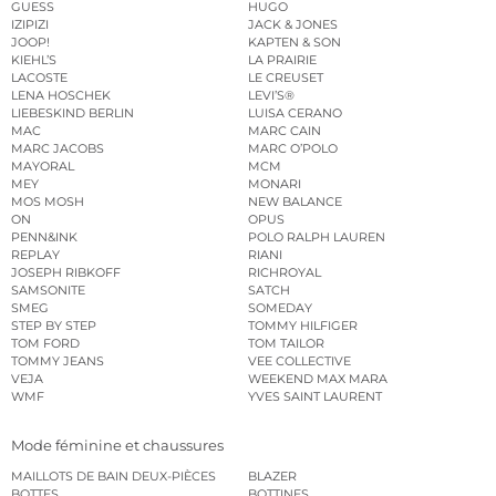
GUESS
HUGO
IZIPIZI
JACK & JONES
JOOP!
KAPTEN & SON
KIEHL’S
LA PRAIRIE
LACOSTE
LE CREUSET
LENA HOSCHEK
LEVI’S®
LIEBESKIND BERLIN
LUISA CERANO
MAC
MARC CAIN
MARC JACOBS
MARC O’POLO
MAYORAL
MCM
MEY
MONARI
MOS MOSH
NEW BALANCE
ON
OPUS
PENN&INK
POLO RALPH LAUREN
REPLAY
RIANI
JOSEPH RIBKOFF
RICHROYAL
SAMSONITE
SATCH
SMEG
SOMEDAY
STEP BY STEP
TOMMY HILFIGER
TOM FORD
TOM TAILOR
TOMMY JEANS
VEE COLLECTIVE
VEJA
WEEKEND MAX MARA
WMF
YVES SAINT LAURENT
Mode féminine et chaussures
MAILLOTS DE BAIN DEUX-PIÈCES
BLAZER
BOTTES
BOTTINES