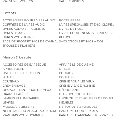
VALISES & TROLLEYS
VALISES RIGIDES
Enfants
ACCESSOIRES POUR LIVRES AUDIO
BOÎTES-REPAS
COFFRETS DE LIVRES AUDIO
LIVRES SPÉCIALISÉS ET ENCYCLOPÉDI
LIVRES AUDIO ET FIGURINES
LIVRES DE NOËL
LIVRES D’IMAGES
LIVRES POUR ENFANTS ET PREMIERS L
LIVRES POUR JEUNES
PELUCHE
SACS DE SPORT ET SACS DE GYMNASTIQUE
SACS D’ÉCOLE ET SACS À DOS
TROUSSE & PLUMIERS
Maison & beauté
ACCESSOIRES DE BARBECUE
APPAREILS DE CUISINE
APRÈS-SOLEIL
GRILLER
USTENSILES DE CUISSON
BOUGIES
BEAUTÉ
COUETTES
COUTEAUX
CRÈME POUR LES YEUX
CRÈME VISAGE
CRÈME VISAGE HOMME
DÉMAQUILLANT POUR LES YEUX
DÉODORANTS
DRAPS ET ALÈSES
GELS DOUCHE & BAIN
LAMPES ET LUMINAIRES
LINGE DE LIT ET HOUSSES DE COUETTE
LÈVRES
MEUBLES
MOULE À PÂTISSERIE
NETTOYANTS & TONIQUES
NETTOYAGE DU VISAGE POUR HOMMES
PARFUMS POUR FEMMES
PARFUMS POUR HOMMES
PARFUMS D’AMBIANCE & SPRAYS D’A