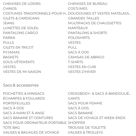
CHEMISES DE LOISIRS
CHEMISES DE BUREAU
CHINOS
COSTUMES
COSTUMES TRADITIONNELS POUR HOMME
DOUDOUNES ET VESTES MATELASSÉES
GILETS & CARDIGANS
GRANDES TAILLES
JEANS
MULTIPACKS DE CHAUSSETTES
LUNETTES DE SOLEIL
MANTEAUX
PANTALONS CARGO
PANTALONS & SHORTS
PARKA
POLOSHIRTS
PULLS
VESTES
GILETS EN TRICOT
PULL
PYJAMAS
SACS À DOS
BASKETS
CAMISAS DE ABRIGO
SOUS-VÊTEMENTS
T-SHIRTS
VESTES
VESTES EN CUIR
VESTES DE MI-SAISON
VESTES D’HIVER
Sacs & accessoires
POCHETTES & MINISACS
CROSSBODY- & SACS À BANDOULIÈRE
ÉCHARPES & FOULARDS
GANTS
PORTEFEUILLES
SACS POUR FEMME
SACS À DOS
SACS À DOS
SACS À MAIN ET À ANSE
SACS BANANE
SACS BANANE ET CEINTURES
SACS DE VOYAGE ET WEEK-ENDS
SACS POUR ORDINATEUR PORTABLE
SHOPPER
TOTE BAG
TROUSSE DE TOILETTE
VALISES & BAGAGES DE VOYAGE
VALISES & TROLLEYS