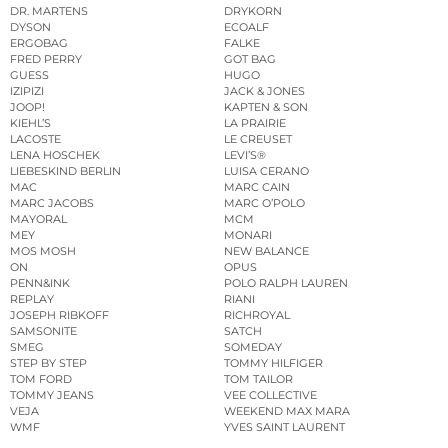
DR. MARTENS
DRYKORN
DYSON
ECOALF
ERGOBAG
FALKE
FRED PERRY
GOT BAG
GUESS
HUGO
IZIPIZI
JACK & JONES
JOOP!
KAPTEN & SON
KIEHL’S
LA PRAIRIE
LACOSTE
LE CREUSET
LENA HOSCHEK
LEVI’S®
LIEBESKIND BERLIN
LUISA CERANO
MAC
MARC CAIN
MARC JACOBS
MARC O’POLO
MAYORAL
MCM
MEY
MONARI
MOS MOSH
NEW BALANCE
ON
OPUS
PENN&INK
POLO RALPH LAUREN
REPLAY
RIANI
JOSEPH RIBKOFF
RICHROYAL
SAMSONITE
SATCH
SMEG
SOMEDAY
STEP BY STEP
TOMMY HILFIGER
TOM FORD
TOM TAILOR
TOMMY JEANS
VEE COLLECTIVE
VEJA
WEEKEND MAX MARA
WMF
YVES SAINT LAURENT