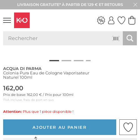
LIVRAISON GRATUITE* À PARTIR DE 129 € ET RETOURS
RETOUR SOUS 30 JOURS
LOOKS
WEDDING
VIBES
ACQUA DI PARMA
Colonia Pura Eau de Cologne Vaporisateur
Naturel 100ml
162,00
Prix de base: 162,00 € / Prix pour 100ml
TVA incluse, frais de port en sus
Attention:
Plus que 1 pièce disponible !
AJOUTER AU PANIER