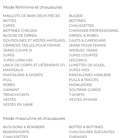
Mode féminine et chaussures
MAILLOTS DE BAIN DEUX-PIÈCES
BLAZER
BOTTES
BOTTINES
CAPES
CHAUSSETTES
BOTTINES CHELSEA
CHEMISIER PROFESSIONNEL
BLOUSE DE DIRNDL
DIRNDL & ROBES
DOUDOUNES ET VESTES MATELASSÉES
GILETS & CARDIGANS
GRANDES TAILLES POUR FEMME
JEANS POUR FEMME
JEANS COUPE O
WIDELEG JEANS
JUPES
JUPES COURTES
JUPES LONGUES
LEGGINGS
LINGE DE CORPS ET VÊTEMENTS D’INTÉRIEUR
LUNETTES DE SOLEIL
MANTEAUX
JUPES MIDI
PANTALONS & SHORTS
PANTALONES MARLENE
PULL
PULLS & TRICOTS
ROBES
MIDIKLEIDER
GAINANT
SOUTIENS-GORGE
TRENCHCOATS
T-SHIRTS
VESTES
VESTES D’HIVER
VESTES EN LAINE
Mode masculine et chaussures
BLOUSONS & BOMBERS
BOTTES & BOTTINES
BOXERSHORTS
CHAUSSURES ÉLÉGANTES
CHAUSSETTES
CHEMISES