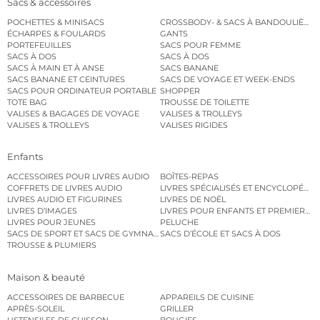
Sacs & accessoires
POCHETTES & MINISACS
CROSSBODY- & SACS À BANDOULIÈRE
ÉCHARPES & FOULARDS
GANTS
PORTEFEUILLES
SACS POUR FEMME
SACS À DOS
SACS À DOS
SACS À MAIN ET À ANSE
SACS BANANE
SACS BANANE ET CEINTURES
SACS DE VOYAGE ET WEEK-ENDS
SACS POUR ORDINATEUR PORTABLE
SHOPPER
TOTE BAG
TROUSSE DE TOILETTE
VALISES & BAGAGES DE VOYAGE
VALISES & TROLLEYS
VALISES & TROLLEYS
VALISES RIGIDES
Enfants
ACCESSOIRES POUR LIVRES AUDIO
BOÎTES-REPAS
COFFRETS DE LIVRES AUDIO
LIVRES SPÉCIALISÉS ET ENCYCLOPÉDI
LIVRES AUDIO ET FIGURINES
LIVRES DE NOËL
LIVRES D’IMAGES
LIVRES POUR ENFANTS ET PREMIERS L
LIVRES POUR JEUNES
PELUCHE
SACS DE SPORT ET SACS DE GYMNASTIQUE
SACS D’ÉCOLE ET SACS À DOS
TROUSSE & PLUMIERS
Maison & beauté
ACCESSOIRES DE BARBECUE
APPAREILS DE CUISINE
APRÈS-SOLEIL
GRILLER
USTENSILES DE CUISSON
BOUGIES