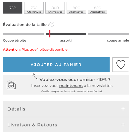
75B
75C
80B
80C
85C
Alternatives
Alternatives
Alternatives
Alternatives
Évaluation de la taille :
?
Coupe étroite
assorti
coupe ample
Attention:
Plus que 1 pièce disponible !
AJOUTER AU PANIER
Voulez-vous économiser -10% ?
Inscrivez-vous
maintenant
à la newsletter.
Veuillez respecter les conditions du bon d'achat.
Détails
Livraison & Retours