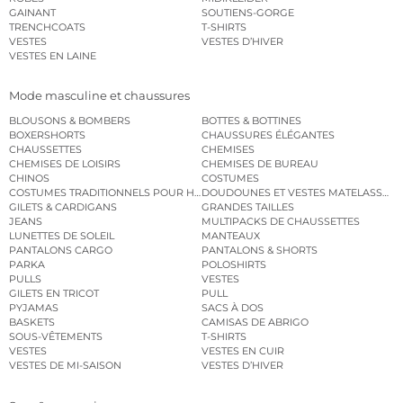
GAINANT
SOUTIENS-GORGE
TRENCHCOATS
T-SHIRTS
VESTES
VESTES D’HIVER
VESTES EN LAINE
Mode masculine et chaussures
BLOUSONS & BOMBERS
BOTTES & BOTTINES
BOXERSHORTS
CHAUSSURES ÉLÉGANTES
CHAUSSETTES
CHEMISES
CHEMISES DE LOISIRS
CHEMISES DE BUREAU
CHINOS
COSTUMES
COSTUMES TRADITIONNELS POUR HOMME
DOUDOUNES ET VESTES MATELASSÉES
GILETS & CARDIGANS
GRANDES TAILLES
JEANS
MULTIPACKS DE CHAUSSETTES
LUNETTES DE SOLEIL
MANTEAUX
PANTALONS CARGO
PANTALONS & SHORTS
PARKA
POLOSHIRTS
PULLS
VESTES
GILETS EN TRICOT
PULL
PYJAMAS
SACS À DOS
BASKETS
CAMISAS DE ABRIGO
SOUS-VÊTEMENTS
T-SHIRTS
VESTES
VESTES EN CUIR
VESTES DE MI-SAISON
VESTES D’HIVER