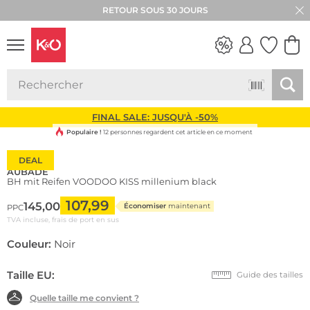
RETOUR SOUS 30 JOURS
LOOKS
WEDDING
VIBES
FINAL SALE: JUSQU'À -50%
Populaire !
12 personnes regardent cet article en ce moment
DEAL
AUBADE
BH mit Reifen VOODOO KISS millenium black
107,99
145,00
Économiser
maintenant
PPC
TVA incluse, frais de port en sus
Couleur:
Noir
Taille EU:
Guide des tailles
Quelle taille me convient ?