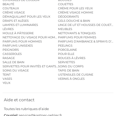
BEAUTÉ
COUETTES
COUTEAUX
CRÈME POUR LES YEUX
CRÈME VISAGE
CRÈME VISAGE HOMME
DÉMAQUILLANT POUR LES YEUX
DÉODORANTS
DRAPS ET ALÈSES
GELS DOUCHE & BAIN
LAMPES ET LUMINAIRES
LINGE DE LIT ET HOUSSES DE COUETTE
LÈVRES
MEUBLES
MOULE À PÂTISSERIE
NETTOYANTS & TONIQUES
NETTOYAGE DU VISAGE POUR HOMMES
PARFUMS POUR FEMMES
PARFUMS POUR HOMMES
PARFUMS D’AMBIANCE & SPRAYS D’A
PARFUMS UNISEXES
PEELINGS
PEIGNOIRS
PORCELAINE
CASSEROLES
POUR ELLE
RASAGE
ROUGES À LÈVRES
SALLE DE BAIN
SERVIETTES
SERVIETTES POUR INVITÉS ET GANTS DE TOILETTE
SOINS DU CORPS
SOINS DU VISAGE
TAPIS DE BAIN
TEINT
USTENSILES DE CUISINE
VASES
VERNIS À ONGLES
YEUX
Aide et contact
Toutes les rubriques d’aide
Courriel:
service@kastner-oehler.fr