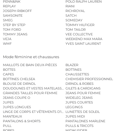
PENN&INK
POLO RALPH LAUREN
REPLAY
RIANI
JOSEPH RIBKOFF
RICHROYAL
SAMSONITE
SATCH
SMEG
SOMEDAY
STEP BY STEP
TOMMY HILFIGER
TOM FORD
TOM TAILOR
TOMMY JEANS
VEE COLLECTIVE
VEJA
WEEKEND MAX MARA
WMF
YVES SAINT LAURENT
Mode féminine et chaussures
MAILLOTS DE BAIN DEUX-PIÈCES
BLAZER
BOTTES
BOTTINES
CAPES
CHAUSSETTES
BOTTINES CHELSEA
CHEMISIER PROFESSIONNEL
BLOUSE DE DIRNDL
DIRNDL & ROBES
DOUDOUNES ET VESTES MATELASSÉES
GILETS & CARDIGANS
GRANDES TAILLES POUR FEMME
JEANS POUR FEMME
JEANS COUPE O
WIDELEG JEANS
JUPES
JUPES COURTES
JUPES LONGUES
LEGGINGS
LINGE DE CORPS ET VÊTEMENTS D’INTÉRIEUR
LUNETTES DE SOLEIL
MANTEAUX
JUPES MIDI
PANTALONS & SHORTS
PANTALONES MARLENE
PULL
PULLS & TRICOTS
ROBES
MIDIKLEIDER