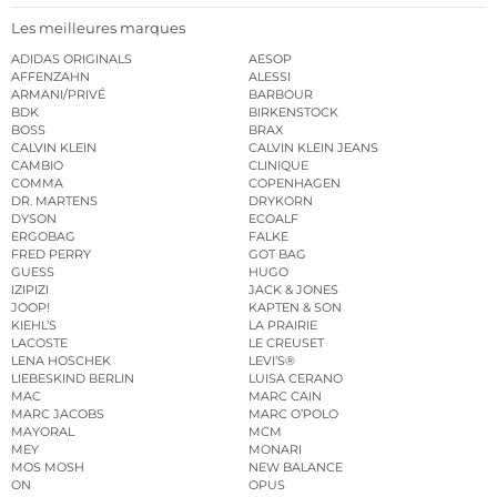
Les meilleures marques
ADIDAS ORIGINALS
AESOP
AFFENZAHN
ALESSI
ARMANI/PRIVÉ
BARBOUR
BDK
BIRKENSTOCK
BOSS
BRAX
CALVIN KLEIN
CALVIN KLEIN JEANS
CAMBIO
CLINIQUE
COMMA
COPENHAGEN
DR. MARTENS
DRYKORN
DYSON
ECOALF
ERGOBAG
FALKE
FRED PERRY
GOT BAG
GUESS
HUGO
IZIPIZI
JACK & JONES
JOOP!
KAPTEN & SON
KIEHL’S
LA PRAIRIE
LACOSTE
LE CREUSET
LENA HOSCHEK
LEVI’S®
LIEBESKIND BERLIN
LUISA CERANO
MAC
MARC CAIN
MARC JACOBS
MARC O’POLO
MAYORAL
MCM
MEY
MONARI
MOS MOSH
NEW BALANCE
ON
OPUS