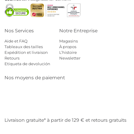
Nos Services
Notre Entreprise
Aide et FAQ
Magasins
Tableaux des tailles
À propos
Expédition et livraison
L’histoire
Retours
Newsletter
Etiqueta de devolución
Nos moyens de paiement
Mastercard
Visa
Diners
Cb
Applepay
Amazon
Payp
Klarna
Livraison gratuite* à partir de 129 € et retours gratuits