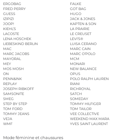
ERGOBAG
FALKE
FRED PERRY
GOT BAG
GUESS
HUGO
IZIPIZI
JACK & JONES
JOOP!
KAPTEN & SON
KIEHL’S
LA PRAIRIE
LACOSTE
LE CREUSET
LENA HOSCHEK
LEVI’S®
LIEBESKIND BERLIN
LUISA CERANO
MAC
MARC CAIN
MARC JACOBS
MARC O’POLO
MAYORAL
MCM
MEY
MONARI
MOS MOSH
NEW BALANCE
ON
OPUS
PENN&INK
POLO RALPH LAUREN
REPLAY
RIANI
JOSEPH RIBKOFF
RICHROYAL
SAMSONITE
SATCH
SMEG
SOMEDAY
STEP BY STEP
TOMMY HILFIGER
TOM FORD
TOM TAILOR
TOMMY JEANS
VEE COLLECTIVE
VEJA
WEEKEND MAX MARA
WMF
YVES SAINT LAURENT
Mode féminine et chaussures