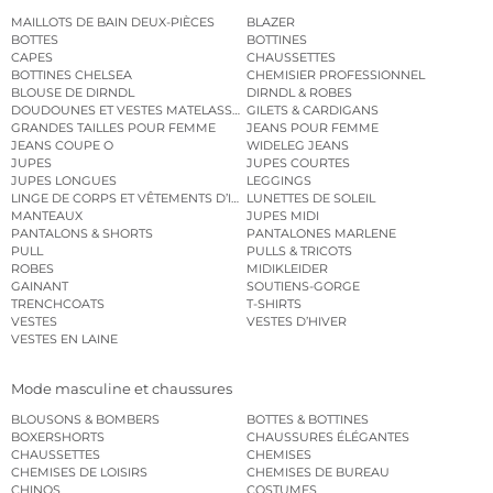
MAILLOTS DE BAIN DEUX-PIÈCES
BLAZER
BOTTES
BOTTINES
CAPES
CHAUSSETTES
BOTTINES CHELSEA
CHEMISIER PROFESSIONNEL
BLOUSE DE DIRNDL
DIRNDL & ROBES
DOUDOUNES ET VESTES MATELASSÉES
GILETS & CARDIGANS
GRANDES TAILLES POUR FEMME
JEANS POUR FEMME
JEANS COUPE O
WIDELEG JEANS
JUPES
JUPES COURTES
JUPES LONGUES
LEGGINGS
LINGE DE CORPS ET VÊTEMENTS D’INTÉRIEUR
LUNETTES DE SOLEIL
MANTEAUX
JUPES MIDI
PANTALONS & SHORTS
PANTALONES MARLENE
PULL
PULLS & TRICOTS
ROBES
MIDIKLEIDER
GAINANT
SOUTIENS-GORGE
TRENCHCOATS
T-SHIRTS
VESTES
VESTES D’HIVER
VESTES EN LAINE
Mode masculine et chaussures
BLOUSONS & BOMBERS
BOTTES & BOTTINES
BOXERSHORTS
CHAUSSURES ÉLÉGANTES
CHAUSSETTES
CHEMISES
CHEMISES DE LOISIRS
CHEMISES DE BUREAU
CHINOS
COSTUMES