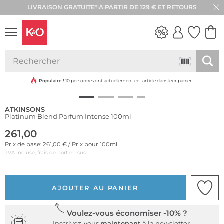
LIVRAISON GRATUITE* À PARTIR DE 129 € ET RETOURS
RETOUR SOUS 30 JOURS
LOOKS
WEDDING
VIBES
Populaire !
10 personnes ont actuellement cet article dans leur panier
ATKINSONS
Platinum Blend Parfum Intense 100ml
261,00
Prix de base: 261,00 € / Prix pour 100ml
TVA incluse, frais de port en sus
AJOUTER AU PANIER
Voulez-vous économiser -10% ?
Inscrivez-vous
maintenant
à la newsletter.