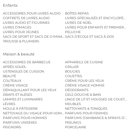
Enfants
ACCESSOIRES POUR LIVRES AUDIO
BOÎTES-REPAS
COFFRETS DE LIVRES AUDIO
LIVRES SPÉCIALISÉS ET ENCYCLOPÉDI
LIVRES AUDIO ET FIGURINES
LIVRES DE NOËL
LIVRES D’IMAGES
LIVRES POUR ENFANTS ET PREMIERS L
LIVRES POUR JEUNES
PELUCHE
SACS DE SPORT ET SACS DE GYMNASTIQUE
SACS D’ÉCOLE ET SACS À DOS
TROUSSE & PLUMIERS
Maison & beauté
ACCESSOIRES DE BARBECUE
APPAREILS DE CUISINE
APRÈS-SOLEIL
GRILLER
USTENSILES DE CUISSON
BOUGIES
BEAUTÉ
COUETTES
COUTEAUX
CRÈME POUR LES YEUX
CRÈME VISAGE
CRÈME VISAGE HOMME
DÉMAQUILLANT POUR LES YEUX
DÉODORANTS
DRAPS ET ALÈSES
GELS DOUCHE & BAIN
LAMPES ET LUMINAIRES
LINGE DE LIT ET HOUSSES DE COUETTE
LÈVRES
MEUBLES
MOULE À PÂTISSERIE
NETTOYANTS & TONIQUES
NETTOYAGE DU VISAGE POUR HOMMES
PARFUMS POUR FEMMES
PARFUMS POUR HOMMES
PARFUMS D’AMBIANCE & SPRAYS D’A
PARFUMS UNISEXES
PEELINGS
PEIGNOIRS
PORCELAINE