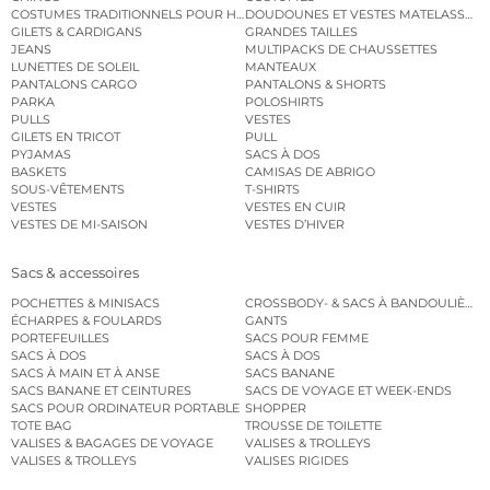
COSTUMES TRADITIONNELS POUR HOMME
DOUDOUNES ET VESTES MATELASSÉES
GILETS & CARDIGANS
GRANDES TAILLES
JEANS
MULTIPACKS DE CHAUSSETTES
LUNETTES DE SOLEIL
MANTEAUX
PANTALONS CARGO
PANTALONS & SHORTS
PARKA
POLOSHIRTS
PULLS
VESTES
GILETS EN TRICOT
PULL
PYJAMAS
SACS À DOS
BASKETS
CAMISAS DE ABRIGO
SOUS-VÊTEMENTS
T-SHIRTS
VESTES
VESTES EN CUIR
VESTES DE MI-SAISON
VESTES D’HIVER
Sacs & accessoires
POCHETTES & MINISACS
CROSSBODY- & SACS À BANDOULIÈRE
ÉCHARPES & FOULARDS
GANTS
PORTEFEUILLES
SACS POUR FEMME
SACS À DOS
SACS À DOS
SACS À MAIN ET À ANSE
SACS BANANE
SACS BANANE ET CEINTURES
SACS DE VOYAGE ET WEEK-ENDS
SACS POUR ORDINATEUR PORTABLE
SHOPPER
TOTE BAG
TROUSSE DE TOILETTE
VALISES & BAGAGES DE VOYAGE
VALISES & TROLLEYS
VALISES & TROLLEYS
VALISES RIGIDES