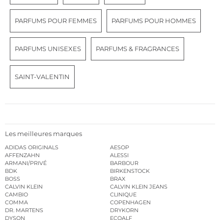
PARFUMS POUR FEMMES
PARFUMS POUR HOMMES
PARFUMS UNISEXES
PARFUMS & FRAGRANCES
SAINT-VALENTIN
Les meilleures marques
ADIDAS ORIGINALS
AESOP
AFFENZAHN
ALESSI
ARMANI/PRIVÉ
BARBOUR
BDK
BIRKENSTOCK
BOSS
BRAX
CALVIN KLEIN
CALVIN KLEIN JEANS
CAMBIO
CLINIQUE
COMMA
COPENHAGEN
DR. MARTENS
DRYKORN
DYSON
ECOALF