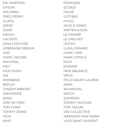
DR. MARTENS
DRYKORN
DYSON
ECOALF
ERGOBAG
FALKE
FRED PERRY
GOT BAG
GUESS
HUGO
IZIPIZI
JACK & JONES
JOOP!
KAPTEN & SON
KIEHL’S
LA PRAIRIE
LACOSTE
LE CREUSET
LENA HOSCHEK
LEVI’S®
LIEBESKIND BERLIN
LUISA CERANO
MAC
MARC CAIN
MARC JACOBS
MARC O’POLO
MAYORAL
MCM
MEY
MONARI
MOS MOSH
NEW BALANCE
ON
OPUS
PENN&INK
POLO RALPH LAUREN
REPLAY
RIANI
JOSEPH RIBKOFF
RICHROYAL
SAMSONITE
SATCH
SMEG
SOMEDAY
STEP BY STEP
TOMMY HILFIGER
TOM FORD
TOM TAILOR
TOMMY JEANS
VEE COLLECTIVE
VEJA
WEEKEND MAX MARA
WMF
YVES SAINT LAURENT