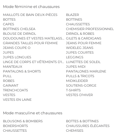
Mode féminine et chaussures
MAILLOTS DE BAIN DEUX-PIÈCES
BLAZER
BOTTES
BOTTINES
CAPES
CHAUSSETTES
BOTTINES CHELSEA
CHEMISIER PROFESSIONNEL
BLOUSE DE DIRNDL
DIRNDL & ROBES
DOUDOUNES ET VESTES MATELASSÉES
GILETS & CARDIGANS
GRANDES TAILLES POUR FEMME
JEANS POUR FEMME
JEANS COUPE O
WIDELEG JEANS
JUPES
JUPES COURTES
JUPES LONGUES
LEGGINGS
LINGE DE CORPS ET VÊTEMENTS D’INTÉRIEUR
LUNETTES DE SOLEIL
MANTEAUX
JUPES MIDI
PANTALONS & SHORTS
PANTALONES MARLENE
PULL
PULLS & TRICOTS
ROBES
MIDIKLEIDER
GAINANT
SOUTIENS-GORGE
TRENCHCOATS
T-SHIRTS
VESTES
VESTES D’HIVER
VESTES EN LAINE
Mode masculine et chaussures
BLOUSONS & BOMBERS
BOTTES & BOTTINES
BOXERSHORTS
CHAUSSURES ÉLÉGANTES
CHAUSSETTES
CHEMISES