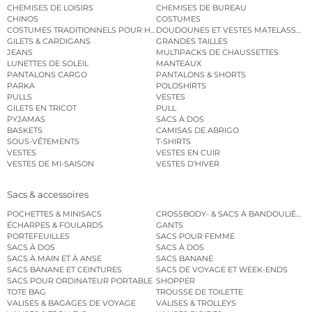
CHEMISES DE LOISIRS
CHEMISES DE BUREAU
CHINOS
COSTUMES
COSTUMES TRADITIONNELS POUR HOMME
DOUDOUNES ET VESTES MATELASSÉES
GILETS & CARDIGANS
GRANDES TAILLES
JEANS
MULTIPACKS DE CHAUSSETTES
LUNETTES DE SOLEIL
MANTEAUX
PANTALONS CARGO
PANTALONS & SHORTS
PARKA
POLOSHIRTS
PULLS
VESTES
GILETS EN TRICOT
PULL
PYJAMAS
SACS À DOS
BASKETS
CAMISAS DE ABRIGO
SOUS-VÊTEMENTS
T-SHIRTS
VESTES
VESTES EN CUIR
VESTES DE MI-SAISON
VESTES D’HIVER
Sacs & accessoires
POCHETTES & MINISACS
CROSSBODY- & SACS À BANDOULIÈRE
ÉCHARPES & FOULARDS
GANTS
PORTEFEUILLES
SACS POUR FEMME
SACS À DOS
SACS À DOS
SACS À MAIN ET À ANSE
SACS BANANE
SACS BANANE ET CEINTURES
SACS DE VOYAGE ET WEEK-ENDS
SACS POUR ORDINATEUR PORTABLE
SHOPPER
TOTE BAG
TROUSSE DE TOILETTE
VALISES & BAGAGES DE VOYAGE
VALISES & TROLLEYS