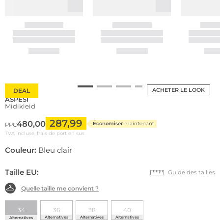
ACHETER LE LOOK
DEAL
ASPESI
Midikleid
287,99
480,00
Économiser
maintenant
PPC
TVA incluse, frais de port en sus
Couleur:
Bleu clair
Taille EU:
Guide des tailles
Quelle taille me convient ?
34
36
38
40
Alternatives
Alternatives
Alternatives
Alternatives