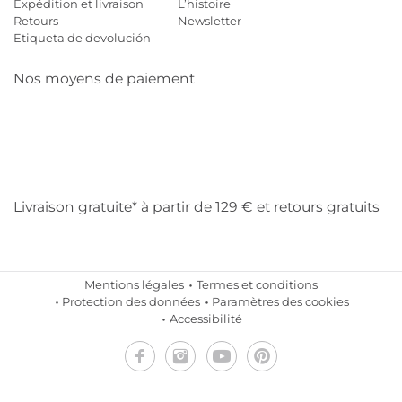
Expédition et livraison
L’histoire
Retours
Newsletter
Etiqueta de devolución
Nos moyens de paiement
Mastercard
Visa
Diners
Cb
Applepay
Amazon
Payp
Klarna
Livraison gratuite* à partir de 129 € et retours gratuits
Mentions légales
Termes et conditions
Protection des données
Paramètres des cookies
Accessibilité