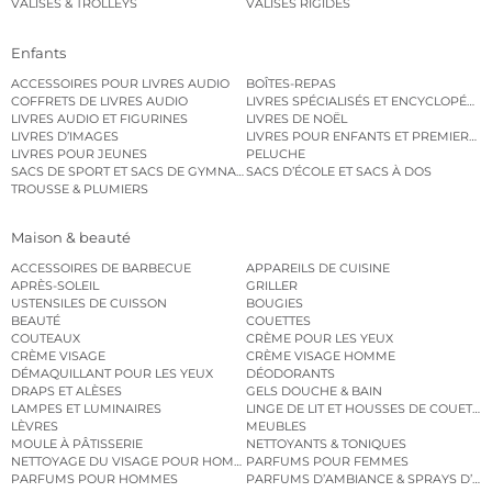
VALISES & TROLLEYS
VALISES RIGIDES
Enfants
ACCESSOIRES POUR LIVRES AUDIO
BOÎTES-REPAS
COFFRETS DE LIVRES AUDIO
LIVRES SPÉCIALISÉS ET ENCYCLOPÉDI
LIVRES AUDIO ET FIGURINES
LIVRES DE NOËL
LIVRES D’IMAGES
LIVRES POUR ENFANTS ET PREMIERS L
LIVRES POUR JEUNES
PELUCHE
SACS DE SPORT ET SACS DE GYMNASTIQUE
SACS D’ÉCOLE ET SACS À DOS
TROUSSE & PLUMIERS
Maison & beauté
ACCESSOIRES DE BARBECUE
APPAREILS DE CUISINE
APRÈS-SOLEIL
GRILLER
USTENSILES DE CUISSON
BOUGIES
BEAUTÉ
COUETTES
COUTEAUX
CRÈME POUR LES YEUX
CRÈME VISAGE
CRÈME VISAGE HOMME
DÉMAQUILLANT POUR LES YEUX
DÉODORANTS
DRAPS ET ALÈSES
GELS DOUCHE & BAIN
LAMPES ET LUMINAIRES
LINGE DE LIT ET HOUSSES DE COUETTE
LÈVRES
MEUBLES
MOULE À PÂTISSERIE
NETTOYANTS & TONIQUES
NETTOYAGE DU VISAGE POUR HOMMES
PARFUMS POUR FEMMES
PARFUMS POUR HOMMES
PARFUMS D’AMBIANCE & SPRAYS D’A