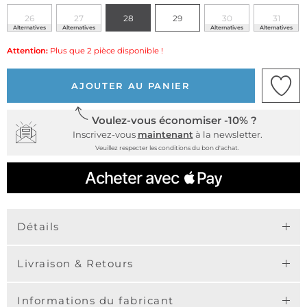
26
27
28
29
30
31
Alternatives
Alternatives
Alternatives
Alternatives
Attention:
Plus que 2 pièce disponible !
AJOUTER AU PANIER
Voulez-vous économiser -10% ?
Inscrivez-vous
maintenant
à la newsletter.
Veuillez respecter les conditions du bon d'achat.
Détails
Livraison & Retours
Informations du fabricant