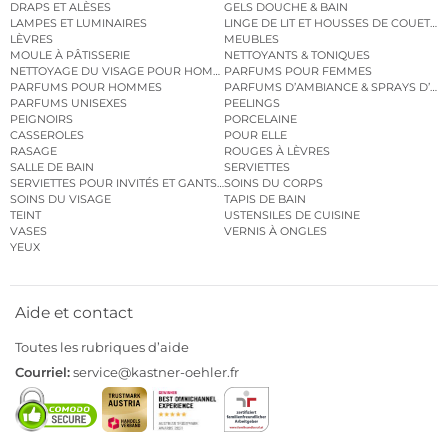
DRAPS ET ALÈSES
GELS DOUCHE & BAIN
LAMPES ET LUMINAIRES
LINGE DE LIT ET HOUSSES DE COUETTE
LÈVRES
MEUBLES
MOULE À PÂTISSERIE
NETTOYANTS & TONIQUES
NETTOYAGE DU VISAGE POUR HOMMES
PARFUMS POUR FEMMES
PARFUMS POUR HOMMES
PARFUMS D’AMBIANCE & SPRAYS D’A
PARFUMS UNISEXES
PEELINGS
PEIGNOIRS
PORCELAINE
CASSEROLES
POUR ELLE
RASAGE
ROUGES À LÈVRES
SALLE DE BAIN
SERVIETTES
SERVIETTES POUR INVITÉS ET GANTS DE TOILETTE
SOINS DU CORPS
SOINS DU VISAGE
TAPIS DE BAIN
TEINT
USTENSILES DE CUISINE
VASES
VERNIS À ONGLES
YEUX
Aide et contact
Toutes les rubriques d’aide
Courriel:
service@kastner-oehler.fr