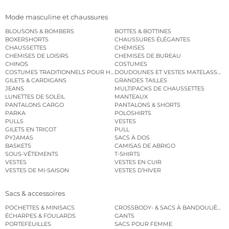
Mode masculine et chaussures
BLOUSONS & BOMBERS
BOTTES & BOTTINES
BOXERSHORTS
CHAUSSURES ÉLÉGANTES
CHAUSSETTES
CHEMISES
CHEMISES DE LOISIRS
CHEMISES DE BUREAU
CHINOS
COSTUMES
COSTUMES TRADITIONNELS POUR HOMME
DOUDOUNES ET VESTES MATELASSÉES
GILETS & CARDIGANS
GRANDES TAILLES
JEANS
MULTIPACKS DE CHAUSSETTES
LUNETTES DE SOLEIL
MANTEAUX
PANTALONS CARGO
PANTALONS & SHORTS
PARKA
POLOSHIRTS
PULLS
VESTES
GILETS EN TRICOT
PULL
PYJAMAS
SACS À DOS
BASKETS
CAMISAS DE ABRIGO
SOUS-VÊTEMENTS
T-SHIRTS
VESTES
VESTES EN CUIR
VESTES DE MI-SAISON
VESTES D’HIVER
Sacs & accessoires
POCHETTES & MINISACS
CROSSBODY- & SACS À BANDOULIÈRE
ÉCHARPES & FOULARDS
GANTS
PORTEFEUILLES
SACS POUR FEMME