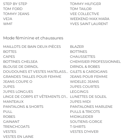
STEP BY STEP
TOMMY HILFIGER
TOM FORD
TOM TAILOR
TOMMY JEANS
VEE COLLECTIVE
VEJA
WEEKEND MAX MARA
WMF
YVES SAINT LAURENT
Mode féminine et chaussures
MAILLOTS DE BAIN DEUX-PIÈCES
BLAZER
BOTTES
BOTTINES
CAPES
CHAUSSETTES
BOTTINES CHELSEA
CHEMISIER PROFESSIONNEL
BLOUSE DE DIRNDL
DIRNDL & ROBES
DOUDOUNES ET VESTES MATELASSÉES
GILETS & CARDIGANS
GRANDES TAILLES POUR FEMME
JEANS POUR FEMME
JEANS COUPE O
WIDELEG JEANS
JUPES
JUPES COURTES
JUPES LONGUES
LEGGINGS
LINGE DE CORPS ET VÊTEMENTS D’INTÉRIEUR
LUNETTES DE SOLEIL
MANTEAUX
JUPES MIDI
PANTALONS & SHORTS
PANTALONES MARLENE
PULL
PULLS & TRICOTS
ROBES
MIDIKLEIDER
GAINANT
SOUTIENS-GORGE
TRENCHCOATS
T-SHIRTS
VESTES
VESTES D’HIVER
VESTES EN LAINE