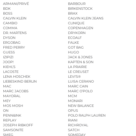
ARMANI/PRIVÉ
BARBOUR
BDK
BIRKENSTOCK
BOSS
BRAX
CALVIN KLEIN
CALVIN KLEIN JEANS
CAMBIO
CLINIQUE
COMMA
COPENHAGEN
DR. MARTENS
DRYKORN
DYSON
ECOALF
ERGOBAG
FALKE
FRED PERRY
GOT BAG
GUESS
HUGO
IZIPIZI
JACK & JONES
JOOP!
KAPTEN & SON
KIEHL’S
LA PRAIRIE
LACOSTE
LE CREUSET
LENA HOSCHEK
LEVI’S®
LIEBESKIND BERLIN
LUISA CERANO
MAC
MARC CAIN
MARC JACOBS
MARC O’POLO
MAYORAL
MCM
MEY
MONARI
MOS MOSH
NEW BALANCE
ON
OPUS
PENN&INK
POLO RALPH LAUREN
REPLAY
RIANI
JOSEPH RIBKOFF
RICHROYAL
SAMSONITE
SATCH
SMEG
SOMEDAY