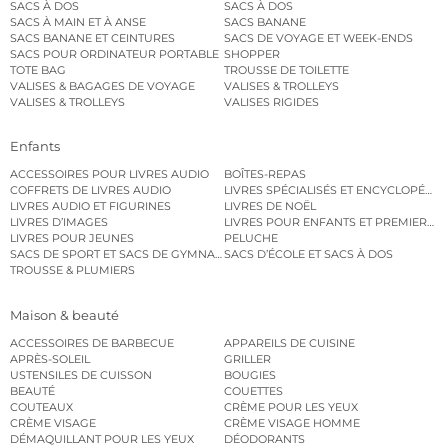
SACS À DOS
SACS À DOS
SACS À MAIN ET À ANSE
SACS BANANE
SACS BANANE ET CEINTURES
SACS DE VOYAGE ET WEEK-ENDS
SACS POUR ORDINATEUR PORTABLE
SHOPPER
TOTE BAG
TROUSSE DE TOILETTE
VALISES & BAGAGES DE VOYAGE
VALISES & TROLLEYS
VALISES & TROLLEYS
VALISES RIGIDES
Enfants
ACCESSOIRES POUR LIVRES AUDIO
BOÎTES-REPAS
COFFRETS DE LIVRES AUDIO
LIVRES SPÉCIALISÉS ET ENCYCLOPÉDI
LIVRES AUDIO ET FIGURINES
LIVRES DE NOËL
LIVRES D’IMAGES
LIVRES POUR ENFANTS ET PREMIERS L
LIVRES POUR JEUNES
PELUCHE
SACS DE SPORT ET SACS DE GYMNASTIQUE
SACS D’ÉCOLE ET SACS À DOS
TROUSSE & PLUMIERS
Maison & beauté
ACCESSOIRES DE BARBECUE
APPAREILS DE CUISINE
APRÈS-SOLEIL
GRILLER
USTENSILES DE CUISSON
BOUGIES
BEAUTÉ
COUETTES
COUTEAUX
CRÈME POUR LES YEUX
CRÈME VISAGE
CRÈME VISAGE HOMME
DÉMAQUILLANT POUR LES YEUX
DÉODORANTS