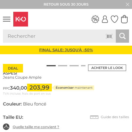
RETOUR SOUS 30 JOURS
LOOKS
WEDDING
VIBES
FINAL SALE: JUSQU'À -50%
ACHETER LE LOOK
DEAL
ASPESI
Jeans Coupe Ample
203,99
340,00
Économiser
maintenant
PPC
TVA incluse, frais de port en sus
Couleur:
Bleu foncé
Taille EU:
Guide des tailles
Quelle taille me convient ?