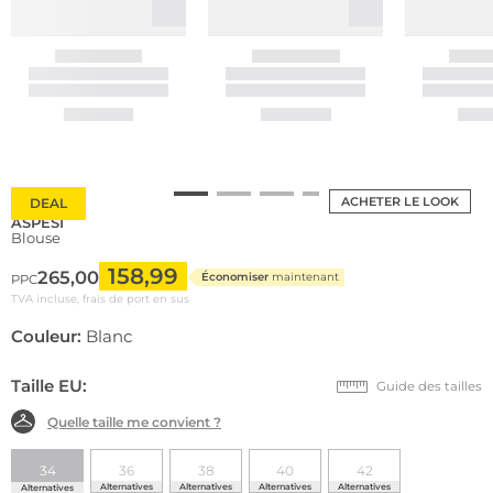
ACHETER LE LOOK
DEAL
ASPESI
Blouse
158,99
265,00
Économiser
maintenant
PPC
TVA incluse, frais de port en sus
Couleur:
Blanc
Taille EU:
Guide des tailles
Quelle taille me convient ?
34
36
38
40
42
Alternatives
Alternatives
Alternatives
Alternatives
Alternatives