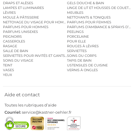
DRAPS ET ALÈSES
GELS DOUCHE & BAIN
LAMPES ET LUMINAIRES
LINGE DE LIT ET HOUSSES DE COUETTE
LÈVRES
MEUBLES
MOULE À PÂTISSERIE
NETTOYANTS & TONIQUES
NETTOYAGE DU VISAGE POUR HOMMES
PARFUMS POUR FEMMES
PARFUMS POUR HOMMES
PARFUMS D’AMBIANCE & SPRAYS D’A
PARFUMS UNISEXES
PEELINGS
PEIGNOIRS
PORCELAINE
CASSEROLES
POUR ELLE
RASAGE
ROUGES À LÈVRES
SALLE DE BAIN
SERVIETTES
SERVIETTES POUR INVITÉS ET GANTS DE TOILETTE
SOINS DU CORPS
SOINS DU VISAGE
TAPIS DE BAIN
TEINT
USTENSILES DE CUISINE
VASES
VERNIS À ONGLES
YEUX
Aide et contact
Toutes les rubriques d’aide
Courriel:
service@kastner-oehler.fr