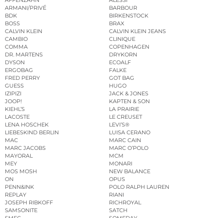
ARMANI/PRIVÉ
BARBOUR
BDK
BIRKENSTOCK
BOSS
BRAX
CALVIN KLEIN
CALVIN KLEIN JEANS
CAMBIO
CLINIQUE
COMMA
COPENHAGEN
DR. MARTENS
DRYKORN
DYSON
ECOALF
ERGOBAG
FALKE
FRED PERRY
GOT BAG
GUESS
HUGO
IZIPIZI
JACK & JONES
JOOP!
KAPTEN & SON
KIEHL’S
LA PRAIRIE
LACOSTE
LE CREUSET
LENA HOSCHEK
LEVI’S®
LIEBESKIND BERLIN
LUISA CERANO
MAC
MARC CAIN
MARC JACOBS
MARC O’POLO
MAYORAL
MCM
MEY
MONARI
MOS MOSH
NEW BALANCE
ON
OPUS
PENN&INK
POLO RALPH LAUREN
REPLAY
RIANI
JOSEPH RIBKOFF
RICHROYAL
SAMSONITE
SATCH
SMEG
SOMEDAY