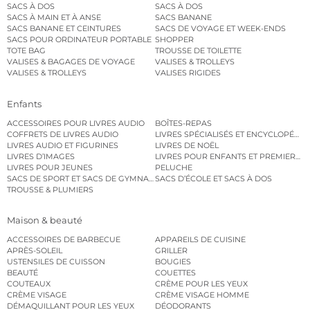
SACS À DOS
SACS À DOS
SACS À MAIN ET À ANSE
SACS BANANE
SACS BANANE ET CEINTURES
SACS DE VOYAGE ET WEEK-ENDS
SACS POUR ORDINATEUR PORTABLE
SHOPPER
TOTE BAG
TROUSSE DE TOILETTE
VALISES & BAGAGES DE VOYAGE
VALISES & TROLLEYS
VALISES & TROLLEYS
VALISES RIGIDES
Enfants
ACCESSOIRES POUR LIVRES AUDIO
BOÎTES-REPAS
COFFRETS DE LIVRES AUDIO
LIVRES SPÉCIALISÉS ET ENCYCLOPÉDI
LIVRES AUDIO ET FIGURINES
LIVRES DE NOËL
LIVRES D’IMAGES
LIVRES POUR ENFANTS ET PREMIERS L
LIVRES POUR JEUNES
PELUCHE
SACS DE SPORT ET SACS DE GYMNASTIQUE
SACS D’ÉCOLE ET SACS À DOS
TROUSSE & PLUMIERS
Maison & beauté
ACCESSOIRES DE BARBECUE
APPAREILS DE CUISINE
APRÈS-SOLEIL
GRILLER
USTENSILES DE CUISSON
BOUGIES
BEAUTÉ
COUETTES
COUTEAUX
CRÈME POUR LES YEUX
CRÈME VISAGE
CRÈME VISAGE HOMME
DÉMAQUILLANT POUR LES YEUX
DÉODORANTS