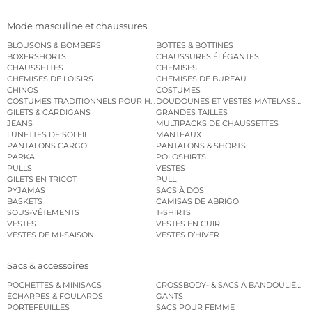
Mode masculine et chaussures
BLOUSONS & BOMBERS
BOTTES & BOTTINES
BOXERSHORTS
CHAUSSURES ÉLÉGANTES
CHAUSSETTES
CHEMISES
CHEMISES DE LOISIRS
CHEMISES DE BUREAU
CHINOS
COSTUMES
COSTUMES TRADITIONNELS POUR HOMME
DOUDOUNES ET VESTES MATELASSÉES
GILETS & CARDIGANS
GRANDES TAILLES
JEANS
MULTIPACKS DE CHAUSSETTES
LUNETTES DE SOLEIL
MANTEAUX
PANTALONS CARGO
PANTALONS & SHORTS
PARKA
POLOSHIRTS
PULLS
VESTES
GILETS EN TRICOT
PULL
PYJAMAS
SACS À DOS
BASKETS
CAMISAS DE ABRIGO
SOUS-VÊTEMENTS
T-SHIRTS
VESTES
VESTES EN CUIR
VESTES DE MI-SAISON
VESTES D’HIVER
Sacs & accessoires
POCHETTES & MINISACS
CROSSBODY- & SACS À BANDOULIÈRE
ÉCHARPES & FOULARDS
GANTS
PORTEFEUILLES
SACS POUR FEMME