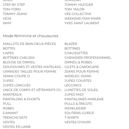
STEP BY STEP
TOMMY HILFIGER
TOM FORD
TOM TAILOR
TOMMY JEANS
VEE COLLECTIVE
VEJA
WEEKEND MAX MARA
WMF
YVES SAINT LAURENT
Mode féminine et chaussures
MAILLOTS DE BAIN DEUX-PIÈCES
BLAZER
BOTTES
BOTTINES
CAPES
CHAUSSETTES
BOTTINES CHELSEA
CHEMISIER PROFESSIONNEL
BLOUSE DE DIRNDL
DIRNDL & ROBES
DOUDOUNES ET VESTES MATELASSÉES
GILETS & CARDIGANS
GRANDES TAILLES POUR FEMME
JEANS POUR FEMME
JEANS COUPE O
WIDELEG JEANS
JUPES
JUPES COURTES
JUPES LONGUES
LEGGINGS
LINGE DE CORPS ET VÊTEMENTS D’INTÉRIEUR
LUNETTES DE SOLEIL
MANTEAUX
JUPES MIDI
PANTALONS & SHORTS
PANTALONES MARLENE
PULL
PULLS & TRICOTS
ROBES
MIDIKLEIDER
GAINANT
SOUTIENS-GORGE
TRENCHCOATS
T-SHIRTS
VESTES
VESTES D’HIVER
VESTES EN LAINE