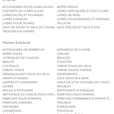
ACCESSOIRES POUR LIVRES AUDIO
BOÎTES-REPAS
COFFRETS DE LIVRES AUDIO
LIVRES SPÉCIALISÉS ET ENCYCLOPÉDI
LIVRES AUDIO ET FIGURINES
LIVRES DE NOËL
LIVRES D’IMAGES
LIVRES POUR ENFANTS ET PREMIERS L
LIVRES POUR JEUNES
PELUCHE
SACS DE SPORT ET SACS DE GYMNASTIQUE
SACS D’ÉCOLE ET SACS À DOS
TROUSSE & PLUMIERS
Maison & beauté
ACCESSOIRES DE BARBECUE
APPAREILS DE CUISINE
APRÈS-SOLEIL
GRILLER
USTENSILES DE CUISSON
BOUGIES
BEAUTÉ
COUETTES
COUTEAUX
CRÈME POUR LES YEUX
CRÈME VISAGE
CRÈME VISAGE HOMME
DÉMAQUILLANT POUR LES YEUX
DÉODORANTS
DRAPS ET ALÈSES
GELS DOUCHE & BAIN
LAMPES ET LUMINAIRES
LINGE DE LIT ET HOUSSES DE COUETTE
LÈVRES
MEUBLES
MOULE À PÂTISSERIE
NETTOYANTS & TONIQUES
NETTOYAGE DU VISAGE POUR HOMMES
PARFUMS POUR FEMMES
PARFUMS POUR HOMMES
PARFUMS D’AMBIANCE & SPRAYS D’A
PARFUMS UNISEXES
PEELINGS
PEIGNOIRS
PORCELAINE
CASSEROLES
POUR ELLE