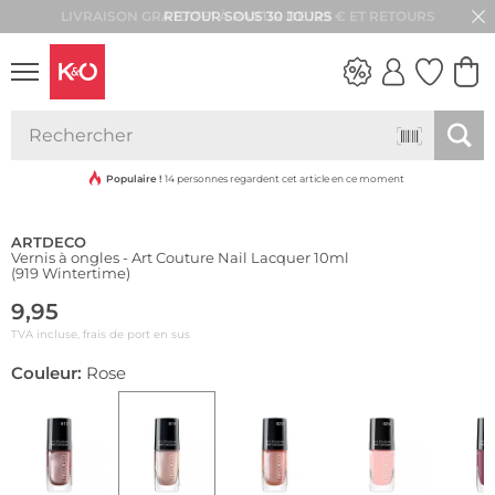
RETOUR SOUS 30 JOURS
LOOKS
WEDDING
VIBES
Populaire !
14 personnes regardent cet article en ce moment
ARTDECO
Vernis à ongles - Art Couture Nail Lacquer 10ml
(919 Wintertime)
9,95
TVA incluse, frais de port en sus
Couleur:
Rose