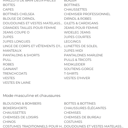
MAILLOTS DE BAIN DEUX-PIÈCES
BLAZER
BOTTES
BOTTINES
CAPES
CHAUSSETTES
BOTTINES CHELSEA
CHEMISIER PROFESSIONNEL
BLOUSE DE DIRNDL
DIRNDL & ROBES
DOUDOUNES ET VESTES MATELASSÉES
GILETS & CARDIGANS
GRANDES TAILLES POUR FEMME
JEANS POUR FEMME
JEANS COUPE O
WIDELEG JEANS
JUPES
JUPES COURTES
JUPES LONGUES
LEGGINGS
LINGE DE CORPS ET VÊTEMENTS D’INTÉRIEUR
LUNETTES DE SOLEIL
MANTEAUX
JUPES MIDI
PANTALONS & SHORTS
PANTALONES MARLENE
PULL
PULLS & TRICOTS
ROBES
MIDIKLEIDER
GAINANT
SOUTIENS-GORGE
TRENCHCOATS
T-SHIRTS
VESTES
VESTES D’HIVER
VESTES EN LAINE
Mode masculine et chaussures
BLOUSONS & BOMBERS
BOTTES & BOTTINES
BOXERSHORTS
CHAUSSURES ÉLÉGANTES
CHAUSSETTES
CHEMISES
CHEMISES DE LOISIRS
CHEMISES DE BUREAU
CHINOS
COSTUMES
COSTUMES TRADITIONNELS POUR HOMME
DOUDOUNES ET VESTES MATELASSÉES