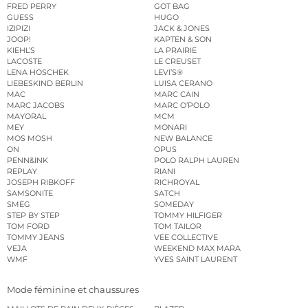
FRED PERRY
GOT BAG
GUESS
HUGO
IZIPIZI
JACK & JONES
JOOP!
KAPTEN & SON
KIEHL’S
LA PRAIRIE
LACOSTE
LE CREUSET
LENA HOSCHEK
LEVI’S®
LIEBESKIND BERLIN
LUISA CERANO
MAC
MARC CAIN
MARC JACOBS
MARC O’POLO
MAYORAL
MCM
MEY
MONARI
MOS MOSH
NEW BALANCE
ON
OPUS
PENN&INK
POLO RALPH LAUREN
REPLAY
RIANI
JOSEPH RIBKOFF
RICHROYAL
SAMSONITE
SATCH
SMEG
SOMEDAY
STEP BY STEP
TOMMY HILFIGER
TOM FORD
TOM TAILOR
TOMMY JEANS
VEE COLLECTIVE
VEJA
WEEKEND MAX MARA
WMF
YVES SAINT LAURENT
Mode féminine et chaussures