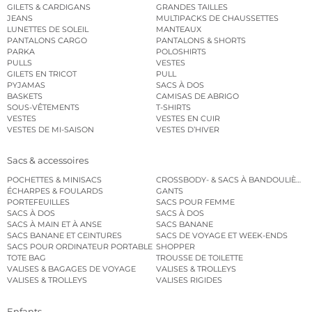
GILETS & CARDIGANS
GRANDES TAILLES
JEANS
MULTIPACKS DE CHAUSSETTES
LUNETTES DE SOLEIL
MANTEAUX
PANTALONS CARGO
PANTALONS & SHORTS
PARKA
POLOSHIRTS
PULLS
VESTES
GILETS EN TRICOT
PULL
PYJAMAS
SACS À DOS
BASKETS
CAMISAS DE ABRIGO
SOUS-VÊTEMENTS
T-SHIRTS
VESTES
VESTES EN CUIR
VESTES DE MI-SAISON
VESTES D’HIVER
Sacs & accessoires
POCHETTES & MINISACS
CROSSBODY- & SACS À BANDOULIÈRE
ÉCHARPES & FOULARDS
GANTS
PORTEFEUILLES
SACS POUR FEMME
SACS À DOS
SACS À DOS
SACS À MAIN ET À ANSE
SACS BANANE
SACS BANANE ET CEINTURES
SACS DE VOYAGE ET WEEK-ENDS
SACS POUR ORDINATEUR PORTABLE
SHOPPER
TOTE BAG
TROUSSE DE TOILETTE
VALISES & BAGAGES DE VOYAGE
VALISES & TROLLEYS
VALISES & TROLLEYS
VALISES RIGIDES
Enfants