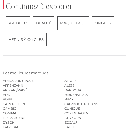
Continuez à explorer
ARTDECO
BEAUTÉ
MAQUILLAGE
ONGLES
VERNIS À ONGLES
Les meilleures marques
ADIDAS ORIGINALS
AESOP
AFFENZAHN
ALESSI
ARMANI/PRIVÉ
BARBOUR
BDK
BIRKENSTOCK
BOSS
BRAX
CALVIN KLEIN
CALVIN KLEIN JEANS
CAMBIO
CLINIQUE
COMMA
COPENHAGEN
DR. MARTENS
DRYKORN
DYSON
ECOALF
ERGOBAG
FALKE