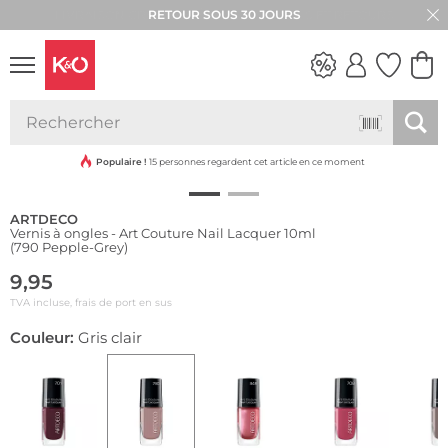
RETOUR SOUS 30 JOURS
LOOKS
WEDDING
VIBES
Populaire !
15 personnes regardent cet article en ce moment
ARTDECO
Vernis à ongles - Art Couture Nail Lacquer 10ml
(790 Pepple-Grey)
9,95
TVA incluse, frais de port en sus
Couleur:
Gris clair