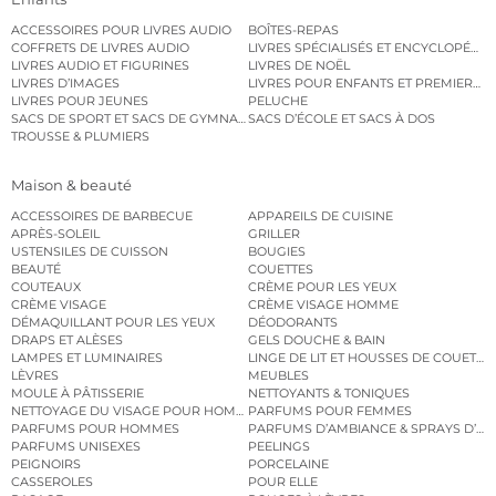
ACCESSOIRES POUR LIVRES AUDIO
BOÎTES-REPAS
COFFRETS DE LIVRES AUDIO
LIVRES SPÉCIALISÉS ET ENCYCLOPÉDI
LIVRES AUDIO ET FIGURINES
LIVRES DE NOËL
LIVRES D’IMAGES
LIVRES POUR ENFANTS ET PREMIERS L
LIVRES POUR JEUNES
PELUCHE
SACS DE SPORT ET SACS DE GYMNASTIQUE
SACS D’ÉCOLE ET SACS À DOS
TROUSSE & PLUMIERS
Maison & beauté
ACCESSOIRES DE BARBECUE
APPAREILS DE CUISINE
APRÈS-SOLEIL
GRILLER
USTENSILES DE CUISSON
BOUGIES
BEAUTÉ
COUETTES
COUTEAUX
CRÈME POUR LES YEUX
CRÈME VISAGE
CRÈME VISAGE HOMME
DÉMAQUILLANT POUR LES YEUX
DÉODORANTS
DRAPS ET ALÈSES
GELS DOUCHE & BAIN
LAMPES ET LUMINAIRES
LINGE DE LIT ET HOUSSES DE COUETTE
LÈVRES
MEUBLES
MOULE À PÂTISSERIE
NETTOYANTS & TONIQUES
NETTOYAGE DU VISAGE POUR HOMMES
PARFUMS POUR FEMMES
PARFUMS POUR HOMMES
PARFUMS D’AMBIANCE & SPRAYS D’A
PARFUMS UNISEXES
PEELINGS
PEIGNOIRS
PORCELAINE
CASSEROLES
POUR ELLE