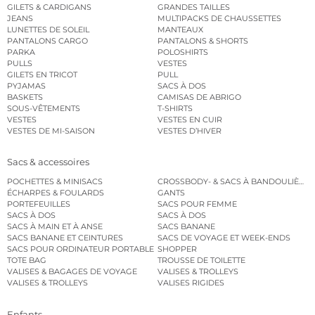
GILETS & CARDIGANS
GRANDES TAILLES
JEANS
MULTIPACKS DE CHAUSSETTES
LUNETTES DE SOLEIL
MANTEAUX
PANTALONS CARGO
PANTALONS & SHORTS
PARKA
POLOSHIRTS
PULLS
VESTES
GILETS EN TRICOT
PULL
PYJAMAS
SACS À DOS
BASKETS
CAMISAS DE ABRIGO
SOUS-VÊTEMENTS
T-SHIRTS
VESTES
VESTES EN CUIR
VESTES DE MI-SAISON
VESTES D’HIVER
Sacs & accessoires
POCHETTES & MINISACS
CROSSBODY- & SACS À BANDOULIÈRE
ÉCHARPES & FOULARDS
GANTS
PORTEFEUILLES
SACS POUR FEMME
SACS À DOS
SACS À DOS
SACS À MAIN ET À ANSE
SACS BANANE
SACS BANANE ET CEINTURES
SACS DE VOYAGE ET WEEK-ENDS
SACS POUR ORDINATEUR PORTABLE
SHOPPER
TOTE BAG
TROUSSE DE TOILETTE
VALISES & BAGAGES DE VOYAGE
VALISES & TROLLEYS
VALISES & TROLLEYS
VALISES RIGIDES
Enfants