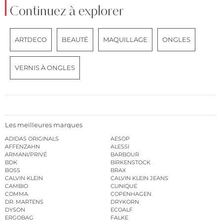
Continuez à explorer
ARTDECO
BEAUTÉ
MAQUILLAGE
ONGLES
VERNIS À ONGLES
Les meilleures marques
ADIDAS ORIGINALS
AESOP
AFFENZAHN
ALESSI
ARMANI/PRIVÉ
BARBOUR
BDK
BIRKENSTOCK
BOSS
BRAX
CALVIN KLEIN
CALVIN KLEIN JEANS
CAMBIO
CLINIQUE
COMMA
COPENHAGEN
DR. MARTENS
DRYKORN
DYSON
ECOALF
ERGOBAG
FALKE