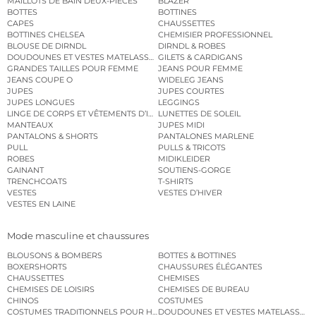
MAILLOTS DE BAIN DEUX-PIÈCES
BLAZER
BOTTES
BOTTINES
CAPES
CHAUSSETTES
BOTTINES CHELSEA
CHEMISIER PROFESSIONNEL
BLOUSE DE DIRNDL
DIRNDL & ROBES
DOUDOUNES ET VESTES MATELASSÉES
GILETS & CARDIGANS
GRANDES TAILLES POUR FEMME
JEANS POUR FEMME
JEANS COUPE O
WIDELEG JEANS
JUPES
JUPES COURTES
JUPES LONGUES
LEGGINGS
LINGE DE CORPS ET VÊTEMENTS D’INTÉRIEUR
LUNETTES DE SOLEIL
MANTEAUX
JUPES MIDI
PANTALONS & SHORTS
PANTALONES MARLENE
PULL
PULLS & TRICOTS
ROBES
MIDIKLEIDER
GAINANT
SOUTIENS-GORGE
TRENCHCOATS
T-SHIRTS
VESTES
VESTES D’HIVER
VESTES EN LAINE
Mode masculine et chaussures
BLOUSONS & BOMBERS
BOTTES & BOTTINES
BOXERSHORTS
CHAUSSURES ÉLÉGANTES
CHAUSSETTES
CHEMISES
CHEMISES DE LOISIRS
CHEMISES DE BUREAU
CHINOS
COSTUMES
COSTUMES TRADITIONNELS POUR HOMME
DOUDOUNES ET VESTES MATELASSÉES