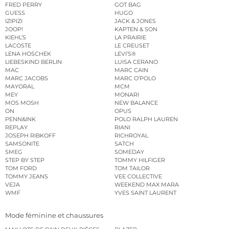
FRED PERRY
GOT BAG
GUESS
HUGO
IZIPIZI
JACK & JONES
JOOP!
KAPTEN & SON
KIEHL’S
LA PRAIRIE
LACOSTE
LE CREUSET
LENA HOSCHEK
LEVI’S®
LIEBESKIND BERLIN
LUISA CERANO
MAC
MARC CAIN
MARC JACOBS
MARC O’POLO
MAYORAL
MCM
MEY
MONARI
MOS MOSH
NEW BALANCE
ON
OPUS
PENN&INK
POLO RALPH LAUREN
REPLAY
RIANI
JOSEPH RIBKOFF
RICHROYAL
SAMSONITE
SATCH
SMEG
SOMEDAY
STEP BY STEP
TOMMY HILFIGER
TOM FORD
TOM TAILOR
TOMMY JEANS
VEE COLLECTIVE
VEJA
WEEKEND MAX MARA
WMF
YVES SAINT LAURENT
Mode féminine et chaussures