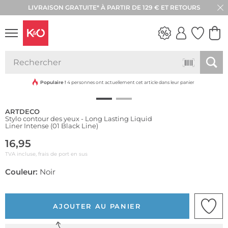
LIVRAISON GRATUITE* À PARTIR DE 129 € ET RETOURS
RETOUR SOUS 30 JOURS
LOOKS
WEDDING
VIBES
Populaire !
4 personnes ont actuellement cet article dans leur panier
ARTDECO
Stylo contour des yeux - Long Lasting Liquid
Liner Intense (01 Black Line)
16,95
TVA incluse, frais de port en sus
Couleur:
Noir
AJOUTER AU PANIER