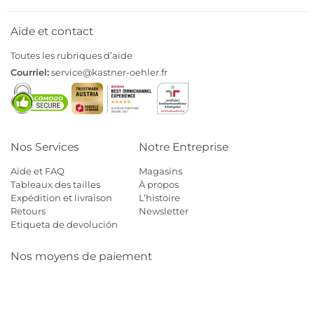
Aide et contact
Toutes les rubriques d’aide
Courriel:
service@kastner-oehler.fr
Nos Services
Notre Entreprise
Aide et FAQ
Magasins
Tableaux des tailles
À propos
Expédition et livraison
L’histoire
Retours
Newsletter
Etiqueta de devolución
Nos moyens de paiement
Mastercard
Visa
Diners
Cb
Applepay
Amazon
Payp
Klarna