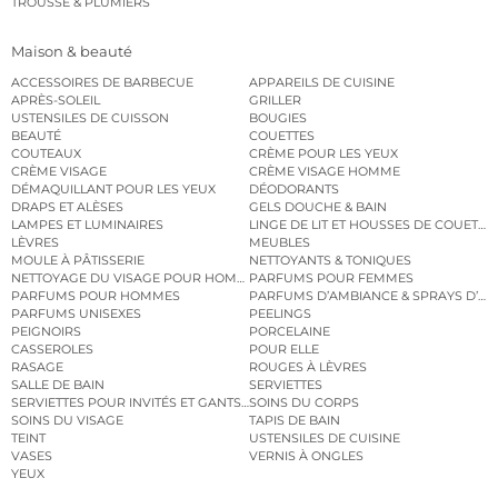
TROUSSE & PLUMIERS
Maison & beauté
ACCESSOIRES DE BARBECUE
APPAREILS DE CUISINE
APRÈS-SOLEIL
GRILLER
USTENSILES DE CUISSON
BOUGIES
BEAUTÉ
COUETTES
COUTEAUX
CRÈME POUR LES YEUX
CRÈME VISAGE
CRÈME VISAGE HOMME
DÉMAQUILLANT POUR LES YEUX
DÉODORANTS
DRAPS ET ALÈSES
GELS DOUCHE & BAIN
LAMPES ET LUMINAIRES
LINGE DE LIT ET HOUSSES DE COUETTE
LÈVRES
MEUBLES
MOULE À PÂTISSERIE
NETTOYANTS & TONIQUES
NETTOYAGE DU VISAGE POUR HOMMES
PARFUMS POUR FEMMES
PARFUMS POUR HOMMES
PARFUMS D’AMBIANCE & SPRAYS D’A
PARFUMS UNISEXES
PEELINGS
PEIGNOIRS
PORCELAINE
CASSEROLES
POUR ELLE
RASAGE
ROUGES À LÈVRES
SALLE DE BAIN
SERVIETTES
SERVIETTES POUR INVITÉS ET GANTS DE TOILETTE
SOINS DU CORPS
SOINS DU VISAGE
TAPIS DE BAIN
TEINT
USTENSILES DE CUISINE
VASES
VERNIS À ONGLES
YEUX