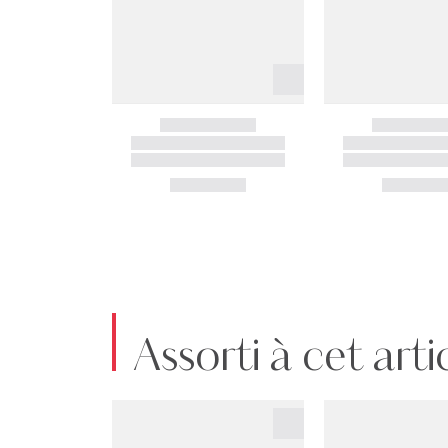
déclaration.
N° art. :2900284748125
Assorti à cet arti