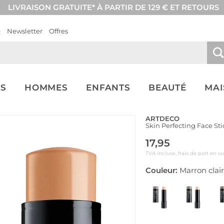
LIVRAISON GRATUITE* À PARTIR DE 129 € ET RETOURS
Q
Newsletter
Offres
S
HOMMES
ENFANTS
BEAUTÉ
MA
ARTDECO
Skin Perfecting Face Sti
17,95
TVA incluse, frais de port en s
Couleur:
Marron clair