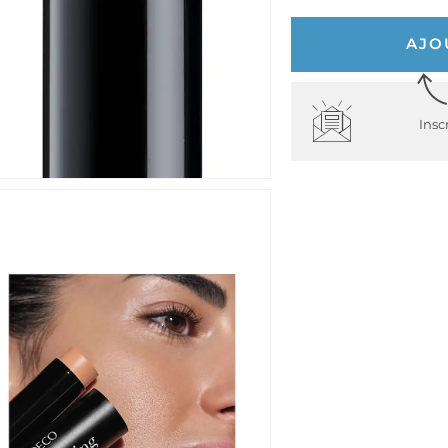
AJO
Insc