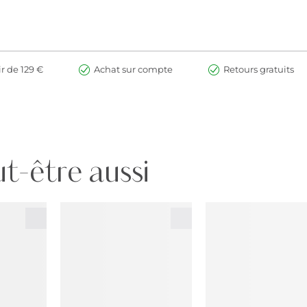
logiquement
ans PEG, sans parfum, sans talc
ir de 129 €
Achat sur compte
Retours gratuits
ntre du visage vers l'extérieur. Vous pouvez utiliser vos doigts, un
 pouvez répéter l'application progressivement jusqu'à obtenir la cou
Voici une petite aide :
 sous-ton neutre
t-être aussi
t rosé
 et doré
ud et doré
re
aud et brun doré
C/CAPRIC TRIGLYCERIDE, DICALCIUM PHOSPHATE, DIMETHICONE/VI
LYGLYCERYL-2 DIISOSTEARATE, POLYMETHYLSILSESQUIOXANE, D
DISTEARDIMONIUM HECTORITE, ALCOHOL, PENTAERYTHRITYL TE
, CI 42090 (BLUE 1 LAKE), CI 77491 (IRON OXIDES), CI 77492 (IRON 
ns en œuvre rapidement les nouvelles découvertes scientifiques. Cel