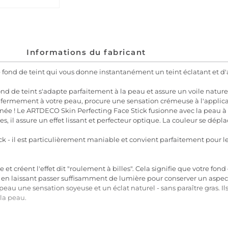
Informations du fabricant
e fond de teint qui vous donne instantanément un teint éclatant et d
d de teint s'adapte parfaitement à la peau et assure un voile naturel
 fermement à votre peau, procure une sensation crémeuse à l'applica
rnée ! Le ARTDECO Skin Perfecting Face Stick fusionne avec la peau à 
tes, il assure un effet lissant et perfecteur optique. La couleur se dé
stick - il est particulièrement maniable et convient parfaitement pou
 et créent l'effet dit "roulement à billes". Cela signifie que votre fond
 en laissant passer suffisamment de lumière pour conserver un aspect
eau une sensation soyeuse et un éclat naturel - sans paraître gras. I
la peau.