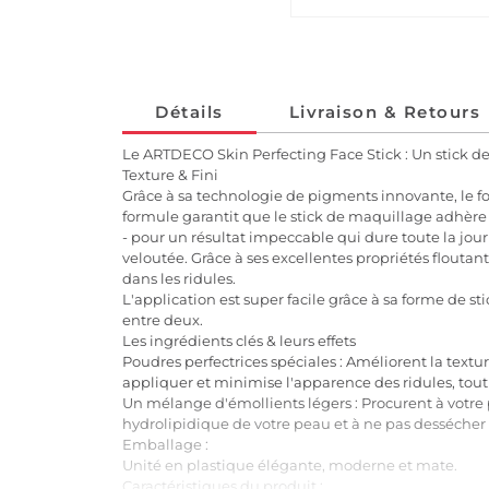
Détails
Livraison & Retours
Le ARTDECO Skin Perfecting Face Stick : Un stick d
Texture & Fini
Grâce à sa technologie de pigments innovante, le fon
formule garantit que le stick de maquillage adhère
- pour un résultat impeccable qui dure toute la jou
veloutée. Grâce à ses excellentes propriétés floutan
dans les ridules.
L'application est super facile grâce à sa forme de 
entre deux.
Les ingrédients clés & leurs effets
Poudres perfectrices spéciales : Améliorent la texture
appliquer et minimise l'apparence des ridules, tout
Un mélange d'émollients légers : Procurent à votre p
hydrolipidique de votre peau et à ne pas dessécher 
Emballage :
Unité en plastique élégante, moderne et mate.
Caractéristiques du produit :