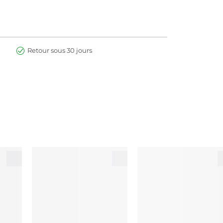
Retour sous 30 jours
e éponge ou un pinceau de maquillage.
vrance souhaitée.
NYL DIMETHICONE CROSSPOLYMER, OZOKERITE,
IPENTAERYTHRITYL HEXAHYDROXYSTEARATE,
TRA-DI-T-BUTYL HYDROXYHYDROCINNAMATE,
OXIDES), CI 77499 (IRON OXIDES), CI 77891
a peut entraîner des modifications dans la