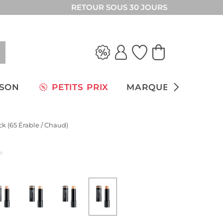
RETOUR SOUS 30 JOURS
ISON
PETITS PRIX
MARQUES
ck (65 Érable / Chaud)
us