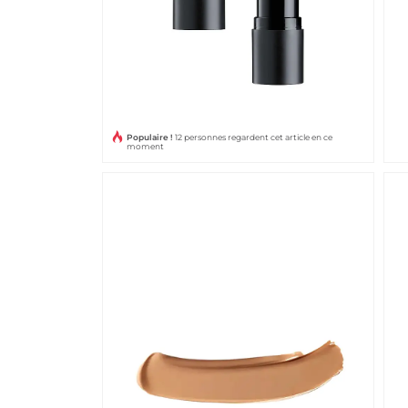
Populaire !
12 personnes regardent cet article en ce
moment