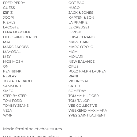
FRED PERRY
GOT BAG
GUESS
HUGO
IZIPIZI
JACK & JONES
JOOP!
KAPTEN & SON
KIEHL’S
LA PRAIRIE
LACOSTE
LE CREUSET
LENA HOSCHEK
LEVI’S®
LIEBESKIND BERLIN
LUISA CERANO
MAC
MARC CAIN
MARC JACOBS
MARC O’POLO
MAYORAL
MCM
MEY
MONARI
MOS MOSH
NEW BALANCE
ON
OPUS
PENN&INK
POLO RALPH LAUREN
REPLAY
RIANI
JOSEPH RIBKOFF
RICHROYAL
SAMSONITE
SATCH
SMEG
SOMEDAY
STEP BY STEP
TOMMY HILFIGER
TOM FORD
TOM TAILOR
TOMMY JEANS
VEE COLLECTIVE
VEJA
WEEKEND MAX MARA
WMF
YVES SAINT LAURENT
Mode féminine et chaussures