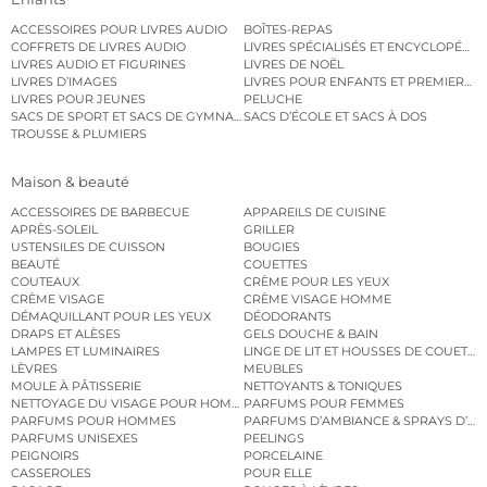
ACCESSOIRES POUR LIVRES AUDIO
BOÎTES-REPAS
COFFRETS DE LIVRES AUDIO
LIVRES SPÉCIALISÉS ET ENCYCLOPÉDI
LIVRES AUDIO ET FIGURINES
LIVRES DE NOËL
LIVRES D’IMAGES
LIVRES POUR ENFANTS ET PREMIERS L
LIVRES POUR JEUNES
PELUCHE
SACS DE SPORT ET SACS DE GYMNASTIQUE
SACS D’ÉCOLE ET SACS À DOS
TROUSSE & PLUMIERS
Maison & beauté
ACCESSOIRES DE BARBECUE
APPAREILS DE CUISINE
APRÈS-SOLEIL
GRILLER
USTENSILES DE CUISSON
BOUGIES
BEAUTÉ
COUETTES
COUTEAUX
CRÈME POUR LES YEUX
CRÈME VISAGE
CRÈME VISAGE HOMME
DÉMAQUILLANT POUR LES YEUX
DÉODORANTS
DRAPS ET ALÈSES
GELS DOUCHE & BAIN
LAMPES ET LUMINAIRES
LINGE DE LIT ET HOUSSES DE COUETTE
LÈVRES
MEUBLES
MOULE À PÂTISSERIE
NETTOYANTS & TONIQUES
NETTOYAGE DU VISAGE POUR HOMMES
PARFUMS POUR FEMMES
PARFUMS POUR HOMMES
PARFUMS D’AMBIANCE & SPRAYS D’A
PARFUMS UNISEXES
PEELINGS
PEIGNOIRS
PORCELAINE
CASSEROLES
POUR ELLE