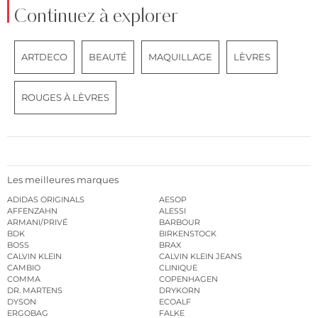
Continuez à explorer
ARTDECO
BEAUTÉ
MAQUILLAGE
LÈVRES
ROUGES À LÈVRES
Les meilleures marques
ADIDAS ORIGINALS
AESOP
AFFENZAHN
ALESSI
ARMANI/PRIVÉ
BARBOUR
BDK
BIRKENSTOCK
BOSS
BRAX
CALVIN KLEIN
CALVIN KLEIN JEANS
CAMBIO
CLINIQUE
COMMA
COPENHAGEN
DR. MARTENS
DRYKORN
DYSON
ECOALF
ERGOBAG
FALKE