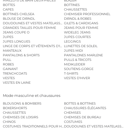
MAILLOTS DE BAIN DEUX-PIÈCES
BLAZER
BOTTES
BOTTINES
CAPES
CHAUSSETTES
BOTTINES CHELSEA
CHEMISIER PROFESSIONNEL
BLOUSE DE DIRNDL
DIRNDL & ROBES
DOUDOUNES ET VESTES MATELASSÉES
GILETS & CARDIGANS
GRANDES TAILLES POUR FEMME
JEANS POUR FEMME
JEANS COUPE O
WIDELEG JEANS
JUPES
JUPES COURTES
JUPES LONGUES
LEGGINGS
LINGE DE CORPS ET VÊTEMENTS D’INTÉRIEUR
LUNETTES DE SOLEIL
MANTEAUX
JUPES MIDI
PANTALONS & SHORTS
PANTALONES MARLENE
PULL
PULLS & TRICOTS
ROBES
MIDIKLEIDER
GAINANT
SOUTIENS-GORGE
TRENCHCOATS
T-SHIRTS
VESTES
VESTES D’HIVER
VESTES EN LAINE
Mode masculine et chaussures
BLOUSONS & BOMBERS
BOTTES & BOTTINES
BOXERSHORTS
CHAUSSURES ÉLÉGANTES
CHAUSSETTES
CHEMISES
CHEMISES DE LOISIRS
CHEMISES DE BUREAU
CHINOS
COSTUMES
COSTUMES TRADITIONNELS POUR HOMME
DOUDOUNES ET VESTES MATELASSÉES