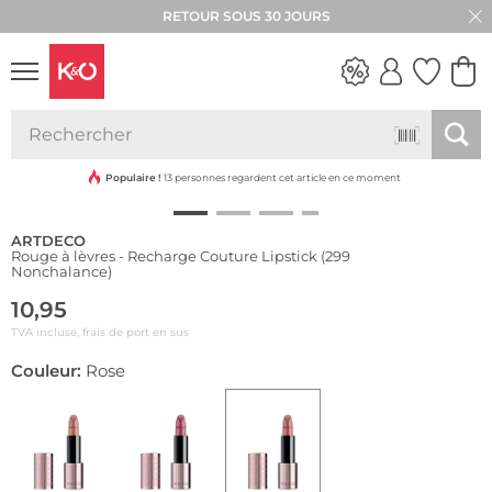
RETOUR SOUS 30 JOURS
LOOKS
WEDDING
VIBES
Populaire !
13 personnes regardent cet article en ce moment
ARTDECO
Rouge à lèvres - Recharge Couture Lipstick (299
Nonchalance)
10,95
TVA incluse, frais de port en sus
Couleur:
Rose