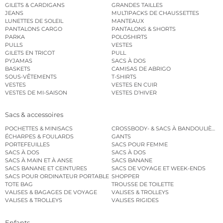
GILETS & CARDIGANS
GRANDES TAILLES
JEANS
MULTIPACKS DE CHAUSSETTES
LUNETTES DE SOLEIL
MANTEAUX
PANTALONS CARGO
PANTALONS & SHORTS
PARKA
POLOSHIRTS
PULLS
VESTES
GILETS EN TRICOT
PULL
PYJAMAS
SACS À DOS
BASKETS
CAMISAS DE ABRIGO
SOUS-VÊTEMENTS
T-SHIRTS
VESTES
VESTES EN CUIR
VESTES DE MI-SAISON
VESTES D’HIVER
Sacs & accessoires
POCHETTES & MINISACS
CROSSBODY- & SACS À BANDOULIÈRE
ÉCHARPES & FOULARDS
GANTS
PORTEFEUILLES
SACS POUR FEMME
SACS À DOS
SACS À DOS
SACS À MAIN ET À ANSE
SACS BANANE
SACS BANANE ET CEINTURES
SACS DE VOYAGE ET WEEK-ENDS
SACS POUR ORDINATEUR PORTABLE
SHOPPER
TOTE BAG
TROUSSE DE TOILETTE
VALISES & BAGAGES DE VOYAGE
VALISES & TROLLEYS
VALISES & TROLLEYS
VALISES RIGIDES
Enfants