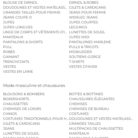
BLOUSE DE DIRNDL
DIRNDL & ROBES
DOUDOUNES ET VESTES MATELASSÉES
GILETS & CARDIGANS
GRANDES TAILLES POUR FEMME
JEANS POUR FEMME
JEANS COUPE O
WIDELEG JEANS
JUPES
JUPES COURTES
JUPES LONGUES
LEGGINGS
LINGE DE CORPS ET VÊTEMENTS D’INTÉRIEUR
LUNETTES DE SOLEIL
MANTEAUX
JUPES MIDI
PANTALONS & SHORTS
PANTALONES MARLENE
PULL
PULLS & TRICOTS
ROBES
MIDIKLEIDER
GAINANT
SOUTIENS-GORGE
TRENCHCOATS
T-SHIRTS
VESTES
VESTES D’HIVER
VESTES EN LAINE
Mode masculine et chaussures
BLOUSONS & BOMBERS
BOTTES & BOTTINES
BOXERSHORTS
CHAUSSURES ÉLÉGANTES
CHAUSSETTES
CHEMISES
CHEMISES DE LOISIRS
CHEMISES DE BUREAU
CHINOS
COSTUMES
COSTUMES TRADITIONNELS POUR HOMME
DOUDOUNES ET VESTES MATELASSÉES
GILETS & CARDIGANS
GRANDES TAILLES
JEANS
MULTIPACKS DE CHAUSSETTES
LUNETTES DE SOLEIL
MANTEAUX