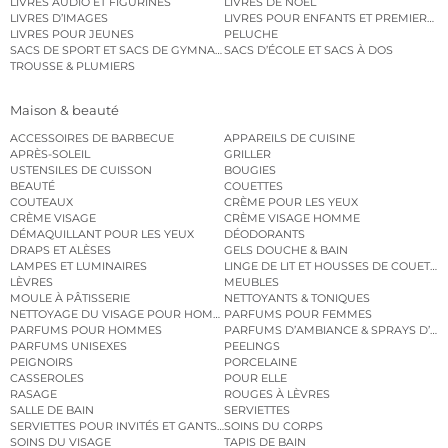
LIVRES AUDIO ET FIGURINES
LIVRES DE NOËL
LIVRES D’IMAGES
LIVRES POUR ENFANTS ET PREMIERS L
LIVRES POUR JEUNES
PELUCHE
SACS DE SPORT ET SACS DE GYMNASTIQUE
SACS D’ÉCOLE ET SACS À DOS
TROUSSE & PLUMIERS
Maison & beauté
ACCESSOIRES DE BARBECUE
APPAREILS DE CUISINE
APRÈS-SOLEIL
GRILLER
USTENSILES DE CUISSON
BOUGIES
BEAUTÉ
COUETTES
COUTEAUX
CRÈME POUR LES YEUX
CRÈME VISAGE
CRÈME VISAGE HOMME
DÉMAQUILLANT POUR LES YEUX
DÉODORANTS
DRAPS ET ALÈSES
GELS DOUCHE & BAIN
LAMPES ET LUMINAIRES
LINGE DE LIT ET HOUSSES DE COUETTE
LÈVRES
MEUBLES
MOULE À PÂTISSERIE
NETTOYANTS & TONIQUES
NETTOYAGE DU VISAGE POUR HOMMES
PARFUMS POUR FEMMES
PARFUMS POUR HOMMES
PARFUMS D’AMBIANCE & SPRAYS D’A
PARFUMS UNISEXES
PEELINGS
PEIGNOIRS
PORCELAINE
CASSEROLES
POUR ELLE
RASAGE
ROUGES À LÈVRES
SALLE DE BAIN
SERVIETTES
SERVIETTES POUR INVITÉS ET GANTS DE TOILETTE
SOINS DU CORPS
SOINS DU VISAGE
TAPIS DE BAIN