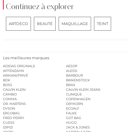
Continuez à explorer
ARTDECO
BEAUTÉ
MAQUILLAGE
TEINT
Les meilleures marques
ADIDAS ORIGINALS
AESOP
AFFENZAHN
ALESSI
ARMANI/PRIVÉ
BARBOUR
BDK
BIRKENSTOCK
BOSS
BRAX
CALVIN KLEIN
CALVIN KLEIN JEANS
CAMBIO
CLINIQUE
COMMA
COPENHAGEN
DR. MARTENS
DRYKORN
DYSON
ECOALF
ERGOBAG
FALKE
FRED PERRY
GOT BAG
GUESS
HUGO
IZIPIZI
JACK & JONES
JOOP!
KAPTEN & SON