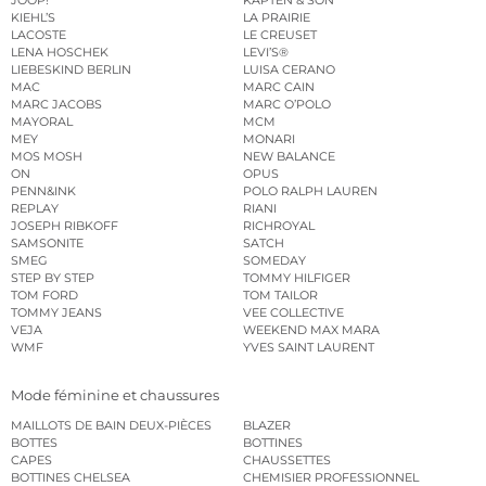
KIEHL’S
LA PRAIRIE
LACOSTE
LE CREUSET
LENA HOSCHEK
LEVI’S®
LIEBESKIND BERLIN
LUISA CERANO
MAC
MARC CAIN
MARC JACOBS
MARC O’POLO
MAYORAL
MCM
MEY
MONARI
MOS MOSH
NEW BALANCE
ON
OPUS
PENN&INK
POLO RALPH LAUREN
REPLAY
RIANI
JOSEPH RIBKOFF
RICHROYAL
SAMSONITE
SATCH
SMEG
SOMEDAY
STEP BY STEP
TOMMY HILFIGER
TOM FORD
TOM TAILOR
TOMMY JEANS
VEE COLLECTIVE
VEJA
WEEKEND MAX MARA
WMF
YVES SAINT LAURENT
Mode féminine et chaussures
MAILLOTS DE BAIN DEUX-PIÈCES
BLAZER
BOTTES
BOTTINES
CAPES
CHAUSSETTES
BOTTINES CHELSEA
CHEMISIER PROFESSIONNEL