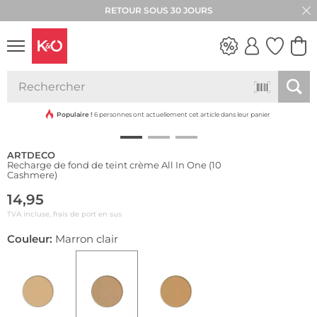
RETOUR SOUS 30 JOURS
LOOKS
WEDDING
VIBES
Populaire !
6 personnes ont actuellement cet article dans leur panier
ARTDECO
Recharge de fond de teint crème All In One (10
Cashmere)
14,95
TVA incluse, frais de port en sus
Couleur:
Marron clair