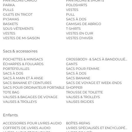
PANTALONS CARGO
PANTALONS & SHORTS
PARKA
POLOSHIRTS
PULLS
VESTES
GILETS EN TRICOT
PULL
PYJAMAS
SACS À DOS
BASKETS
CAMISAS DE ABRIGO
SOUS-VÊTEMENTS
T-SHIRTS
VESTES
VESTES EN CUIR
VESTES DE MI-SAISON
VESTES D’HIVER
Sacs & accessoires
POCHETTES & MINISACS
CROSSBODY- & SACS À BANDOULIÈRE
ÉCHARPES & FOULARDS
GANTS
PORTEFEUILLES
SACS POUR FEMME
SACS À DOS
SACS À DOS
SACS À MAIN ET À ANSE
SACS BANANE
SACS BANANE ET CEINTURES
SACS DE VOYAGE ET WEEK-ENDS
SACS POUR ORDINATEUR PORTABLE
SHOPPER
TOTE BAG
TROUSSE DE TOILETTE
VALISES & BAGAGES DE VOYAGE
VALISES & TROLLEYS
VALISES & TROLLEYS
VALISES RIGIDES
Enfants
ACCESSOIRES POUR LIVRES AUDIO
BOÎTES-REPAS
COFFRETS DE LIVRES AUDIO
LIVRES SPÉCIALISÉS ET ENCYCLOPÉDI