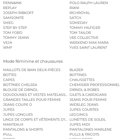
PENN&INK
POLO RALPH LAUREN
REPLAY
RIANI
JOSEPH RIBKOFF
RICHROYAL
SAMSONITE
SATCH
SMEG
SOMEDAY
STEP BY STEP
TOMMY HILFIGER
TOM FORD
TOM TAILOR
TOMMY JEANS
VEE COLLECTIVE
VEJA
WEEKEND MAX MARA
WMF
YVES SAINT LAURENT
Mode féminine et chaussures
MAILLOTS DE BAIN DEUX-PIÈCES
BLAZER
BOTTES
BOTTINES
CAPES
CHAUSSETTES
BOTTINES CHELSEA
CHEMISIER PROFESSIONNEL
BLOUSE DE DIRNDL
DIRNDL & ROBES
DOUDOUNES ET VESTES MATELASSÉES
GILETS & CARDIGANS
GRANDES TAILLES POUR FEMME
JEANS POUR FEMME
JEANS COUPE O
WIDELEG JEANS
JUPES
JUPES COURTES
JUPES LONGUES
LEGGINGS
LINGE DE CORPS ET VÊTEMENTS D’INTÉRIEUR
LUNETTES DE SOLEIL
MANTEAUX
JUPES MIDI
PANTALONS & SHORTS
PANTALONES MARLENE
PULL
PULLS & TRICOTS