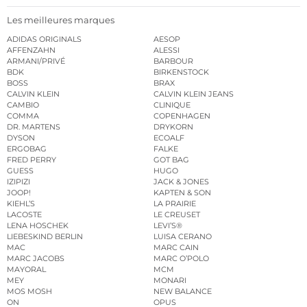
Les meilleures marques
ADIDAS ORIGINALS
AESOP
AFFENZAHN
ALESSI
ARMANI/PRIVÉ
BARBOUR
BDK
BIRKENSTOCK
BOSS
BRAX
CALVIN KLEIN
CALVIN KLEIN JEANS
CAMBIO
CLINIQUE
COMMA
COPENHAGEN
DR. MARTENS
DRYKORN
DYSON
ECOALF
ERGOBAG
FALKE
FRED PERRY
GOT BAG
GUESS
HUGO
IZIPIZI
JACK & JONES
JOOP!
KAPTEN & SON
KIEHL’S
LA PRAIRIE
LACOSTE
LE CREUSET
LENA HOSCHEK
LEVI’S®
LIEBESKIND BERLIN
LUISA CERANO
MAC
MARC CAIN
MARC JACOBS
MARC O’POLO
MAYORAL
MCM
MEY
MONARI
MOS MOSH
NEW BALANCE
ON
OPUS