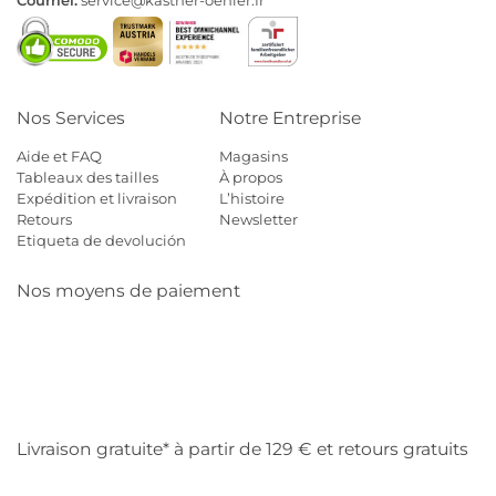
Nos Services
Notre Entreprise
Aide et FAQ
Magasins
Tableaux des tailles
À propos
Expédition et livraison
L’histoire
Retours
Newsletter
Etiqueta de devolución
Nos moyens de paiement
Mastercard
Visa
Diners
Cb
Applepay
Amazon
Payp
Klarna
Livraison gratuite* à partir de 129 € et retours gratuits