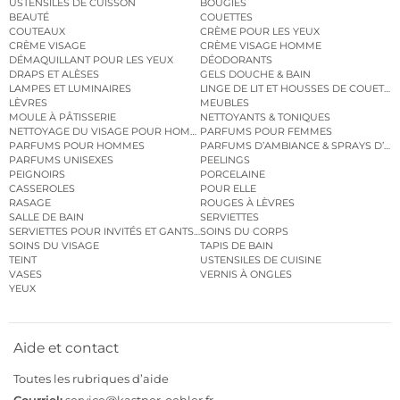
USTENSILES DE CUISSON
BOUGIES
BEAUTÉ
COUETTES
COUTEAUX
CRÈME POUR LES YEUX
CRÈME VISAGE
CRÈME VISAGE HOMME
DÉMAQUILLANT POUR LES YEUX
DÉODORANTS
DRAPS ET ALÈSES
GELS DOUCHE & BAIN
LAMPES ET LUMINAIRES
LINGE DE LIT ET HOUSSES DE COUETTE
LÈVRES
MEUBLES
MOULE À PÂTISSERIE
NETTOYANTS & TONIQUES
NETTOYAGE DU VISAGE POUR HOMMES
PARFUMS POUR FEMMES
PARFUMS POUR HOMMES
PARFUMS D’AMBIANCE & SPRAYS D’A
PARFUMS UNISEXES
PEELINGS
PEIGNOIRS
PORCELAINE
CASSEROLES
POUR ELLE
RASAGE
ROUGES À LÈVRES
SALLE DE BAIN
SERVIETTES
SERVIETTES POUR INVITÉS ET GANTS DE TOILETTE
SOINS DU CORPS
SOINS DU VISAGE
TAPIS DE BAIN
TEINT
USTENSILES DE CUISINE
VASES
VERNIS À ONGLES
YEUX
Aide et contact
Toutes les rubriques d’aide
Courriel:
service@kastner-oehler.fr