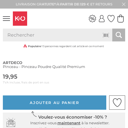
RETOUR SOUS 30 JOURS
LOOKS
WEDDING
VIBES
Populaire !
5 personnes regardent cet article en ce moment
ARTDECO
Pinceau - Pinceau Poudre Qualité Premium
19,95
TVA incluse, frais de port en sus
AJOUTER AU PANIER
Voulez-vous économiser -10% ?
Inscrivez-vous
maintenant
à la newsletter.