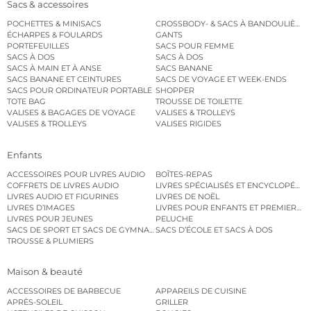
Sacs & accessoires
POCHETTES & MINISACS
CROSSBODY- & SACS À BANDOULIÈRE
ÉCHARPES & FOULARDS
GANTS
PORTEFEUILLES
SACS POUR FEMME
SACS À DOS
SACS À DOS
SACS À MAIN ET À ANSE
SACS BANANE
SACS BANANE ET CEINTURES
SACS DE VOYAGE ET WEEK-ENDS
SACS POUR ORDINATEUR PORTABLE
SHOPPER
TOTE BAG
TROUSSE DE TOILETTE
VALISES & BAGAGES DE VOYAGE
VALISES & TROLLEYS
VALISES & TROLLEYS
VALISES RIGIDES
Enfants
ACCESSOIRES POUR LIVRES AUDIO
BOÎTES-REPAS
COFFRETS DE LIVRES AUDIO
LIVRES SPÉCIALISÉS ET ENCYCLOPÉDI
LIVRES AUDIO ET FIGURINES
LIVRES DE NOËL
LIVRES D’IMAGES
LIVRES POUR ENFANTS ET PREMIERS L
LIVRES POUR JEUNES
PELUCHE
SACS DE SPORT ET SACS DE GYMNASTIQUE
SACS D’ÉCOLE ET SACS À DOS
TROUSSE & PLUMIERS
Maison & beauté
ACCESSOIRES DE BARBECUE
APPAREILS DE CUISINE
APRÈS-SOLEIL
GRILLER