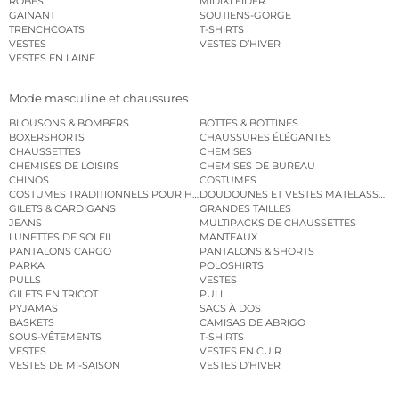
ROBES
MIDIKLEIDER
GAINANT
SOUTIENS-GORGE
TRENCHCOATS
T-SHIRTS
VESTES
VESTES D’HIVER
VESTES EN LAINE
Mode masculine et chaussures
BLOUSONS & BOMBERS
BOTTES & BOTTINES
BOXERSHORTS
CHAUSSURES ÉLÉGANTES
CHAUSSETTES
CHEMISES
CHEMISES DE LOISIRS
CHEMISES DE BUREAU
CHINOS
COSTUMES
COSTUMES TRADITIONNELS POUR HOMME
DOUDOUNES ET VESTES MATELASSÉES
GILETS & CARDIGANS
GRANDES TAILLES
JEANS
MULTIPACKS DE CHAUSSETTES
LUNETTES DE SOLEIL
MANTEAUX
PANTALONS CARGO
PANTALONS & SHORTS
PARKA
POLOSHIRTS
PULLS
VESTES
GILETS EN TRICOT
PULL
PYJAMAS
SACS À DOS
BASKETS
CAMISAS DE ABRIGO
SOUS-VÊTEMENTS
T-SHIRTS
VESTES
VESTES EN CUIR
VESTES DE MI-SAISON
VESTES D’HIVER