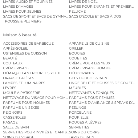
LIVRES AUDIO ET FIGURINES
LIVRES DE NOËL
LIVRES D’IMAGES
LIVRES POUR ENFANTS ET PREMIERS L
LIVRES POUR JEUNES
PELUCHE
SACS DE SPORT ET SACS DE GYMNASTIQUE
SACS D’ÉCOLE ET SACS À DOS
TROUSSE & PLUMIERS
Maison & beauté
ACCESSOIRES DE BARBECUE
APPAREILS DE CUISINE
APRÈS-SOLEIL
GRILLER
USTENSILES DE CUISSON
BOUGIES
BEAUTÉ
COUETTES
COUTEAUX
CRÈME POUR LES YEUX
CRÈME VISAGE
CRÈME VISAGE HOMME
DÉMAQUILLANT POUR LES YEUX
DÉODORANTS
DRAPS ET ALÈSES
GELS DOUCHE & BAIN
LAMPES ET LUMINAIRES
LINGE DE LIT ET HOUSSES DE COUETTE
LÈVRES
MEUBLES
MOULE À PÂTISSERIE
NETTOYANTS & TONIQUES
NETTOYAGE DU VISAGE POUR HOMMES
PARFUMS POUR FEMMES
PARFUMS POUR HOMMES
PARFUMS D’AMBIANCE & SPRAYS D’A
PARFUMS UNISEXES
PEELINGS
PEIGNOIRS
PORCELAINE
CASSEROLES
POUR ELLE
RASAGE
ROUGES À LÈVRES
SALLE DE BAIN
SERVIETTES
SERVIETTES POUR INVITÉS ET GANTS DE TOILETTE
SOINS DU CORPS
SOINS DU VISAGE
TAPIS DE BAIN