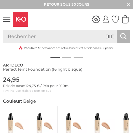
RETOUR SOUS 30 JOURS
LOOKS
WEDDING
VIBES
Populaire !
6 personnes ont actuellement cet article dans leur panier
ARTDECO
Perfect Teint Foundation (16 light bisque)
24,95
Prix de base: 124,75 € / Prix pour 100ml
TVA incluse, frais de port en sus
Couleur:
Beige