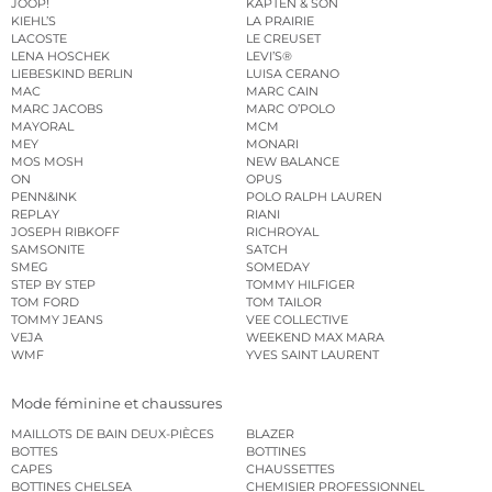
JOOP!
KAPTEN & SON
KIEHL’S
LA PRAIRIE
LACOSTE
LE CREUSET
LENA HOSCHEK
LEVI’S®
LIEBESKIND BERLIN
LUISA CERANO
MAC
MARC CAIN
MARC JACOBS
MARC O’POLO
MAYORAL
MCM
MEY
MONARI
MOS MOSH
NEW BALANCE
ON
OPUS
PENN&INK
POLO RALPH LAUREN
REPLAY
RIANI
JOSEPH RIBKOFF
RICHROYAL
SAMSONITE
SATCH
SMEG
SOMEDAY
STEP BY STEP
TOMMY HILFIGER
TOM FORD
TOM TAILOR
TOMMY JEANS
VEE COLLECTIVE
VEJA
WEEKEND MAX MARA
WMF
YVES SAINT LAURENT
Mode féminine et chaussures
MAILLOTS DE BAIN DEUX-PIÈCES
BLAZER
BOTTES
BOTTINES
CAPES
CHAUSSETTES
BOTTINES CHELSEA
CHEMISIER PROFESSIONNEL