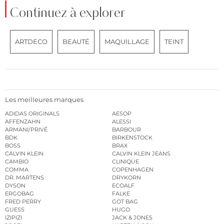
Continuez à explorer
ARTDECO
BEAUTÉ
MAQUILLAGE
TEINT
Les meilleures marques
ADIDAS ORIGINALS
AESOP
AFFENZAHN
ALESSI
ARMANI/PRIVÉ
BARBOUR
BDK
BIRKENSTOCK
BOSS
BRAX
CALVIN KLEIN
CALVIN KLEIN JEANS
CAMBIO
CLINIQUE
COMMA
COPENHAGEN
DR. MARTENS
DRYKORN
DYSON
ECOALF
ERGOBAG
FALKE
FRED PERRY
GOT BAG
GUESS
HUGO
IZIPIZI
JACK & JONES