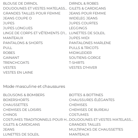
BLOUSE DE DIRNDL
DIRNDL & ROBES
DOUDOUNES ET VESTES MATELASSÉES
GILETS & CARDIGANS
GRANDES TAILLES POUR FEMME
JEANS POUR FEMME
JEANS COUPE O
WIDELEG JEANS
JUPES
JUPES COURTES
JUPES LONGUES
LEGGINGS
LINGE DE CORPS ET VÊTEMENTS D’INTÉRIEUR
LUNETTES DE SOLEIL
MANTEAUX
JUPES MIDI
PANTALONS & SHORTS
PANTALONES MARLENE
PULL
PULLS & TRICOTS
ROBES
MIDIKLEIDER
GAINANT
SOUTIENS-GORGE
TRENCHCOATS
T-SHIRTS
VESTES
VESTES D’HIVER
VESTES EN LAINE
Mode masculine et chaussures
BLOUSONS & BOMBERS
BOTTES & BOTTINES
BOXERSHORTS
CHAUSSURES ÉLÉGANTES
CHAUSSETTES
CHEMISES
CHEMISES DE LOISIRS
CHEMISES DE BUREAU
CHINOS
COSTUMES
COSTUMES TRADITIONNELS POUR HOMME
DOUDOUNES ET VESTES MATELASSÉES
GILETS & CARDIGANS
GRANDES TAILLES
JEANS
MULTIPACKS DE CHAUSSETTES
LUNETTES DE SOLEIL
MANTEAUX