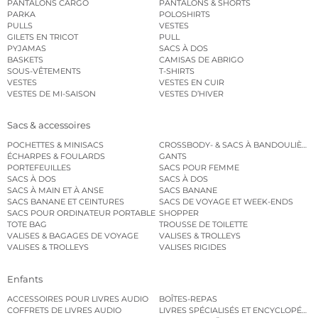
PANTALONS CARGO
PANTALONS & SHORTS
PARKA
POLOSHIRTS
PULLS
VESTES
GILETS EN TRICOT
PULL
PYJAMAS
SACS À DOS
BASKETS
CAMISAS DE ABRIGO
SOUS-VÊTEMENTS
T-SHIRTS
VESTES
VESTES EN CUIR
VESTES DE MI-SAISON
VESTES D’HIVER
Sacs & accessoires
POCHETTES & MINISACS
CROSSBODY- & SACS À BANDOULIÈRE
ÉCHARPES & FOULARDS
GANTS
PORTEFEUILLES
SACS POUR FEMME
SACS À DOS
SACS À DOS
SACS À MAIN ET À ANSE
SACS BANANE
SACS BANANE ET CEINTURES
SACS DE VOYAGE ET WEEK-ENDS
SACS POUR ORDINATEUR PORTABLE
SHOPPER
TOTE BAG
TROUSSE DE TOILETTE
VALISES & BAGAGES DE VOYAGE
VALISES & TROLLEYS
VALISES & TROLLEYS
VALISES RIGIDES
Enfants
ACCESSOIRES POUR LIVRES AUDIO
BOÎTES-REPAS
COFFRETS DE LIVRES AUDIO
LIVRES SPÉCIALISÉS ET ENCYCLOPÉDI