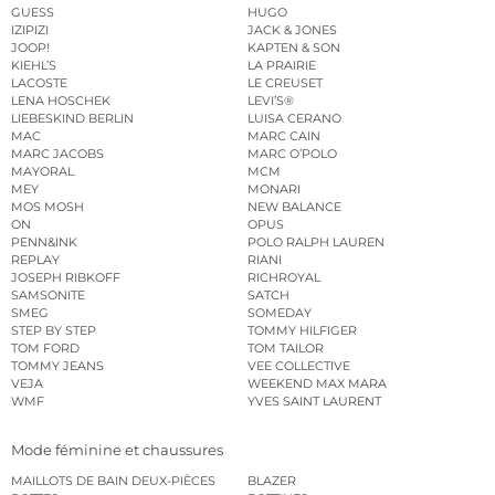
GUESS
HUGO
IZIPIZI
JACK & JONES
JOOP!
KAPTEN & SON
KIEHL’S
LA PRAIRIE
LACOSTE
LE CREUSET
LENA HOSCHEK
LEVI’S®
LIEBESKIND BERLIN
LUISA CERANO
MAC
MARC CAIN
MARC JACOBS
MARC O’POLO
MAYORAL
MCM
MEY
MONARI
MOS MOSH
NEW BALANCE
ON
OPUS
PENN&INK
POLO RALPH LAUREN
REPLAY
RIANI
JOSEPH RIBKOFF
RICHROYAL
SAMSONITE
SATCH
SMEG
SOMEDAY
STEP BY STEP
TOMMY HILFIGER
TOM FORD
TOM TAILOR
TOMMY JEANS
VEE COLLECTIVE
VEJA
WEEKEND MAX MARA
WMF
YVES SAINT LAURENT
Mode féminine et chaussures
MAILLOTS DE BAIN DEUX-PIÈCES
BLAZER