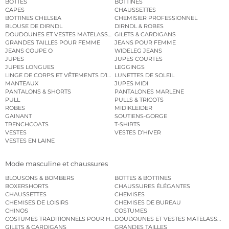
BOTTES
BOTTINES
CAPES
CHAUSSETTES
BOTTINES CHELSEA
CHEMISIER PROFESSIONNEL
BLOUSE DE DIRNDL
DIRNDL & ROBES
DOUDOUNES ET VESTES MATELASSÉES
GILETS & CARDIGANS
GRANDES TAILLES POUR FEMME
JEANS POUR FEMME
JEANS COUPE O
WIDELEG JEANS
JUPES
JUPES COURTES
JUPES LONGUES
LEGGINGS
LINGE DE CORPS ET VÊTEMENTS D’INTÉRIEUR
LUNETTES DE SOLEIL
MANTEAUX
JUPES MIDI
PANTALONS & SHORTS
PANTALONES MARLENE
PULL
PULLS & TRICOTS
ROBES
MIDIKLEIDER
GAINANT
SOUTIENS-GORGE
TRENCHCOATS
T-SHIRTS
VESTES
VESTES D’HIVER
VESTES EN LAINE
Mode masculine et chaussures
BLOUSONS & BOMBERS
BOTTES & BOTTINES
BOXERSHORTS
CHAUSSURES ÉLÉGANTES
CHAUSSETTES
CHEMISES
CHEMISES DE LOISIRS
CHEMISES DE BUREAU
CHINOS
COSTUMES
COSTUMES TRADITIONNELS POUR HOMME
DOUDOUNES ET VESTES MATELASSÉES
GILETS & CARDIGANS
GRANDES TAILLES