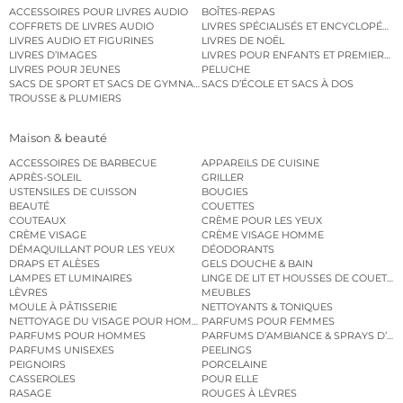
ACCESSOIRES POUR LIVRES AUDIO
BOÎTES-REPAS
COFFRETS DE LIVRES AUDIO
LIVRES SPÉCIALISÉS ET ENCYCLOPÉDI
LIVRES AUDIO ET FIGURINES
LIVRES DE NOËL
LIVRES D’IMAGES
LIVRES POUR ENFANTS ET PREMIERS L
LIVRES POUR JEUNES
PELUCHE
SACS DE SPORT ET SACS DE GYMNASTIQUE
SACS D’ÉCOLE ET SACS À DOS
TROUSSE & PLUMIERS
Maison & beauté
ACCESSOIRES DE BARBECUE
APPAREILS DE CUISINE
APRÈS-SOLEIL
GRILLER
USTENSILES DE CUISSON
BOUGIES
BEAUTÉ
COUETTES
COUTEAUX
CRÈME POUR LES YEUX
CRÈME VISAGE
CRÈME VISAGE HOMME
DÉMAQUILLANT POUR LES YEUX
DÉODORANTS
DRAPS ET ALÈSES
GELS DOUCHE & BAIN
LAMPES ET LUMINAIRES
LINGE DE LIT ET HOUSSES DE COUETTE
LÈVRES
MEUBLES
MOULE À PÂTISSERIE
NETTOYANTS & TONIQUES
NETTOYAGE DU VISAGE POUR HOMMES
PARFUMS POUR FEMMES
PARFUMS POUR HOMMES
PARFUMS D’AMBIANCE & SPRAYS D’A
PARFUMS UNISEXES
PEELINGS
PEIGNOIRS
PORCELAINE
CASSEROLES
POUR ELLE
RASAGE
ROUGES À LÈVRES