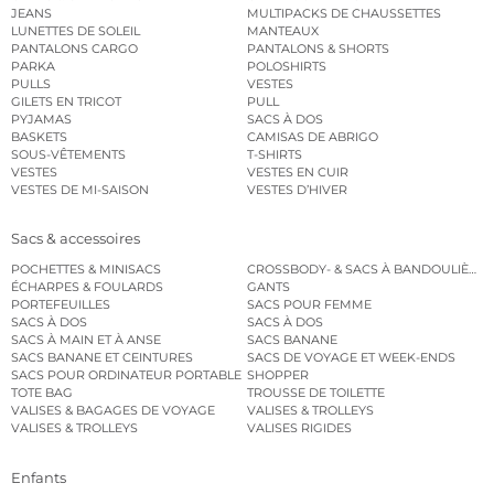
JEANS
MULTIPACKS DE CHAUSSETTES
LUNETTES DE SOLEIL
MANTEAUX
PANTALONS CARGO
PANTALONS & SHORTS
PARKA
POLOSHIRTS
PULLS
VESTES
GILETS EN TRICOT
PULL
PYJAMAS
SACS À DOS
BASKETS
CAMISAS DE ABRIGO
SOUS-VÊTEMENTS
T-SHIRTS
VESTES
VESTES EN CUIR
VESTES DE MI-SAISON
VESTES D’HIVER
Sacs & accessoires
POCHETTES & MINISACS
CROSSBODY- & SACS À BANDOULIÈRE
ÉCHARPES & FOULARDS
GANTS
PORTEFEUILLES
SACS POUR FEMME
SACS À DOS
SACS À DOS
SACS À MAIN ET À ANSE
SACS BANANE
SACS BANANE ET CEINTURES
SACS DE VOYAGE ET WEEK-ENDS
SACS POUR ORDINATEUR PORTABLE
SHOPPER
TOTE BAG
TROUSSE DE TOILETTE
VALISES & BAGAGES DE VOYAGE
VALISES & TROLLEYS
VALISES & TROLLEYS
VALISES RIGIDES
Enfants