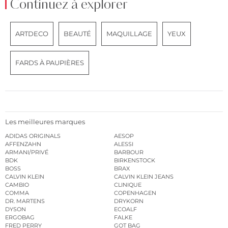
Continuez à explorer
ARTDECO
BEAUTÉ
MAQUILLAGE
YEUX
FARDS À PAUPIÈRES
Les meilleures marques
ADIDAS ORIGINALS
AESOP
AFFENZAHN
ALESSI
ARMANI/PRIVÉ
BARBOUR
BDK
BIRKENSTOCK
BOSS
BRAX
CALVIN KLEIN
CALVIN KLEIN JEANS
CAMBIO
CLINIQUE
COMMA
COPENHAGEN
DR. MARTENS
DRYKORN
DYSON
ECOALF
ERGOBAG
FALKE
FRED PERRY
GOT BAG