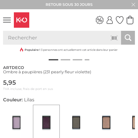
RETOUR SOUS 30 JOURS
LOOKS
WEDDING
VIBES
Populaire !
3 personnes ont actuellement cet article dans leur panier
ARTDECO
Ombre à paupières (231 pearly fleur violette)
5,95
TVA incluse, frais de port en sus
Couleur:
Lilas