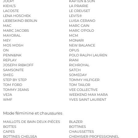
JOOP!
KAPTEN & SON
KIEHL’S
LA PRAIRIE
LACOSTE
LE CREUSET
LENA HOSCHEK
LEVI’S®
LIEBESKIND BERLIN
LUISA CERANO
MAC
MARC CAIN
MARC JACOBS
MARC O’POLO
MAYORAL
MCM
MEY
MONARI
MOS MOSH
NEW BALANCE
ON
OPUS
PENN&INK
POLO RALPH LAUREN
REPLAY
RIANI
JOSEPH RIBKOFF
RICHROYAL
SAMSONITE
SATCH
SMEG
SOMEDAY
STEP BY STEP
TOMMY HILFIGER
TOM FORD
TOM TAILOR
TOMMY JEANS
VEE COLLECTIVE
VEJA
WEEKEND MAX MARA
WMF
YVES SAINT LAURENT
Mode féminine et chaussures
MAILLOTS DE BAIN DEUX-PIÈCES
BLAZER
BOTTES
BOTTINES
CAPES
CHAUSSETTES
BOTTINES CHELSEA
CHEMISIER PROFESSIONNEL