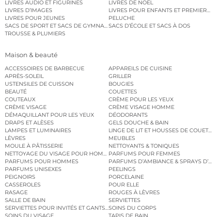
LIVRES AUDIO ET FIGURINES
LIVRES DE NOËL
LIVRES D’IMAGES
LIVRES POUR ENFANTS ET PREMIERS L
LIVRES POUR JEUNES
PELUCHE
SACS DE SPORT ET SACS DE GYMNASTIQUE
SACS D’ÉCOLE ET SACS À DOS
TROUSSE & PLUMIERS
Maison & beauté
ACCESSOIRES DE BARBECUE
APPAREILS DE CUISINE
APRÈS-SOLEIL
GRILLER
USTENSILES DE CUISSON
BOUGIES
BEAUTÉ
COUETTES
COUTEAUX
CRÈME POUR LES YEUX
CRÈME VISAGE
CRÈME VISAGE HOMME
DÉMAQUILLANT POUR LES YEUX
DÉODORANTS
DRAPS ET ALÈSES
GELS DOUCHE & BAIN
LAMPES ET LUMINAIRES
LINGE DE LIT ET HOUSSES DE COUETTE
LÈVRES
MEUBLES
MOULE À PÂTISSERIE
NETTOYANTS & TONIQUES
NETTOYAGE DU VISAGE POUR HOMMES
PARFUMS POUR FEMMES
PARFUMS POUR HOMMES
PARFUMS D’AMBIANCE & SPRAYS D’A
PARFUMS UNISEXES
PEELINGS
PEIGNOIRS
PORCELAINE
CASSEROLES
POUR ELLE
RASAGE
ROUGES À LÈVRES
SALLE DE BAIN
SERVIETTES
SERVIETTES POUR INVITÉS ET GANTS DE TOILETTE
SOINS DU CORPS
SOINS DU VISAGE
TAPIS DE BAIN