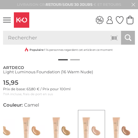
RETOUR SOUS 30 JOURS
LOOKS
WEDDING
VIBES
Populaire !
14 personnes regardent cet article en ce moment
ARTDECO
Light Luminous Foundation (16 Warm Nude)
15,95
Prix de base: 63,80 € / Prix pour 100ml
TVA incluse, frais de port en sus
Couleur:
Camel