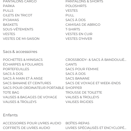
PANTALONS CARGO
PANTALONS & SHORTS
PARKA
POLOSHIRTS
PULLS
VESTES
GILETS EN TRICOT
PULL
PYJAMAS
SACS À DOS
BASKETS
CAMISAS DE ABRIGO
SOUS-VÊTEMENTS
T-SHIRTS
VESTES
VESTES EN CUIR
VESTES DE MI-SAISON
VESTES D’HIVER
Sacs & accessoires
POCHETTES & MINISACS
CROSSBODY- & SACS À BANDOULIÈRE
ÉCHARPES & FOULARDS
GANTS
PORTEFEUILLES
SACS POUR FEMME
SACS À DOS
SACS À DOS
SACS À MAIN ET À ANSE
SACS BANANE
SACS BANANE ET CEINTURES
SACS DE VOYAGE ET WEEK-ENDS
SACS POUR ORDINATEUR PORTABLE
SHOPPER
TOTE BAG
TROUSSE DE TOILETTE
VALISES & BAGAGES DE VOYAGE
VALISES & TROLLEYS
VALISES & TROLLEYS
VALISES RIGIDES
Enfants
ACCESSOIRES POUR LIVRES AUDIO
BOÎTES-REPAS
COFFRETS DE LIVRES AUDIO
LIVRES SPÉCIALISÉS ET ENCYCLOPÉDI