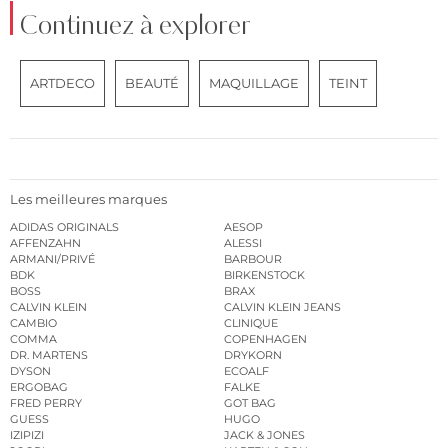
Continuez à explorer
ARTDECO
BEAUTÉ
MAQUILLAGE
TEINT
Les meilleures marques
ADIDAS ORIGINALS
AESOP
AFFENZAHN
ALESSI
ARMANI/PRIVÉ
BARBOUR
BDK
BIRKENSTOCK
BOSS
BRAX
CALVIN KLEIN
CALVIN KLEIN JEANS
CAMBIO
CLINIQUE
COMMA
COPENHAGEN
DR. MARTENS
DRYKORN
DYSON
ECOALF
ERGOBAG
FALKE
FRED PERRY
GOT BAG
GUESS
HUGO
IZIPIZI
JACK & JONES