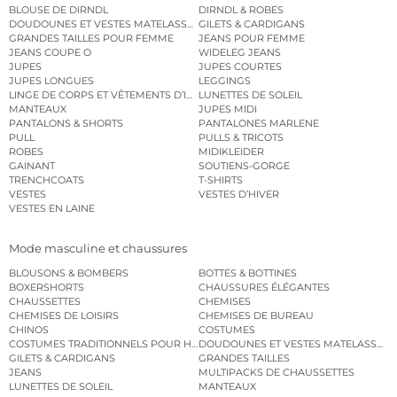
BLOUSE DE DIRNDL
DIRNDL & ROBES
DOUDOUNES ET VESTES MATELASSÉES
GILETS & CARDIGANS
GRANDES TAILLES POUR FEMME
JEANS POUR FEMME
JEANS COUPE O
WIDELEG JEANS
JUPES
JUPES COURTES
JUPES LONGUES
LEGGINGS
LINGE DE CORPS ET VÊTEMENTS D’INTÉRIEUR
LUNETTES DE SOLEIL
MANTEAUX
JUPES MIDI
PANTALONS & SHORTS
PANTALONES MARLENE
PULL
PULLS & TRICOTS
ROBES
MIDIKLEIDER
GAINANT
SOUTIENS-GORGE
TRENCHCOATS
T-SHIRTS
VESTES
VESTES D’HIVER
VESTES EN LAINE
Mode masculine et chaussures
BLOUSONS & BOMBERS
BOTTES & BOTTINES
BOXERSHORTS
CHAUSSURES ÉLÉGANTES
CHAUSSETTES
CHEMISES
CHEMISES DE LOISIRS
CHEMISES DE BUREAU
CHINOS
COSTUMES
COSTUMES TRADITIONNELS POUR HOMME
DOUDOUNES ET VESTES MATELASSÉES
GILETS & CARDIGANS
GRANDES TAILLES
JEANS
MULTIPACKS DE CHAUSSETTES
LUNETTES DE SOLEIL
MANTEAUX