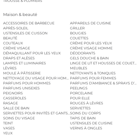
TROUSSE & PLUMIERS
Maison & beauté
ACCESSOIRES DE BARBECUE
APPAREILS DE CUISINE
APRÈS-SOLEIL
GRILLER
USTENSILES DE CUISSON
BOUGIES
BEAUTÉ
COUETTES
COUTEAUX
CRÈME POUR LES YEUX
CRÈME VISAGE
CRÈME VISAGE HOMME
DÉMAQUILLANT POUR LES YEUX
DÉODORANTS
DRAPS ET ALÈSES
GELS DOUCHE & BAIN
LAMPES ET LUMINAIRES
LINGE DE LIT ET HOUSSES DE COUETTE
LÈVRES
MEUBLES
MOULE À PÂTISSERIE
NETTOYANTS & TONIQUES
NETTOYAGE DU VISAGE POUR HOMMES
PARFUMS POUR FEMMES
PARFUMS POUR HOMMES
PARFUMS D’AMBIANCE & SPRAYS D’A
PARFUMS UNISEXES
PEELINGS
PEIGNOIRS
PORCELAINE
CASSEROLES
POUR ELLE
RASAGE
ROUGES À LÈVRES
SALLE DE BAIN
SERVIETTES
SERVIETTES POUR INVITÉS ET GANTS DE TOILETTE
SOINS DU CORPS
SOINS DU VISAGE
TAPIS DE BAIN
TEINT
USTENSILES DE CUISINE
VASES
VERNIS À ONGLES
YEUX