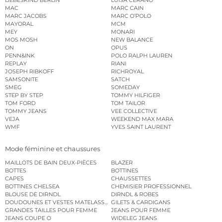
MAC
MARC CAIN
MARC JACOBS
MARC O’POLO
MAYORAL
MCM
MEY
MONARI
MOS MOSH
NEW BALANCE
ON
OPUS
PENN&INK
POLO RALPH LAUREN
REPLAY
RIANI
JOSEPH RIBKOFF
RICHROYAL
SAMSONITE
SATCH
SMEG
SOMEDAY
STEP BY STEP
TOMMY HILFIGER
TOM FORD
TOM TAILOR
TOMMY JEANS
VEE COLLECTIVE
VEJA
WEEKEND MAX MARA
WMF
YVES SAINT LAURENT
Mode féminine et chaussures
MAILLOTS DE BAIN DEUX-PIÈCES
BLAZER
BOTTES
BOTTINES
CAPES
CHAUSSETTES
BOTTINES CHELSEA
CHEMISIER PROFESSIONNEL
BLOUSE DE DIRNDL
DIRNDL & ROBES
DOUDOUNES ET VESTES MATELASSÉES
GILETS & CARDIGANS
GRANDES TAILLES POUR FEMME
JEANS POUR FEMME
JEANS COUPE O
WIDELEG JEANS