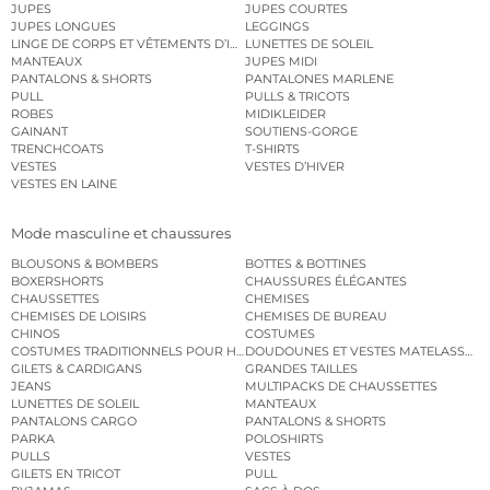
JUPES
JUPES COURTES
JUPES LONGUES
LEGGINGS
LINGE DE CORPS ET VÊTEMENTS D’INTÉRIEUR
LUNETTES DE SOLEIL
MANTEAUX
JUPES MIDI
PANTALONS & SHORTS
PANTALONES MARLENE
PULL
PULLS & TRICOTS
ROBES
MIDIKLEIDER
GAINANT
SOUTIENS-GORGE
TRENCHCOATS
T-SHIRTS
VESTES
VESTES D’HIVER
VESTES EN LAINE
Mode masculine et chaussures
BLOUSONS & BOMBERS
BOTTES & BOTTINES
BOXERSHORTS
CHAUSSURES ÉLÉGANTES
CHAUSSETTES
CHEMISES
CHEMISES DE LOISIRS
CHEMISES DE BUREAU
CHINOS
COSTUMES
COSTUMES TRADITIONNELS POUR HOMME
DOUDOUNES ET VESTES MATELASSÉES
GILETS & CARDIGANS
GRANDES TAILLES
JEANS
MULTIPACKS DE CHAUSSETTES
LUNETTES DE SOLEIL
MANTEAUX
PANTALONS CARGO
PANTALONS & SHORTS
PARKA
POLOSHIRTS
PULLS
VESTES
GILETS EN TRICOT
PULL