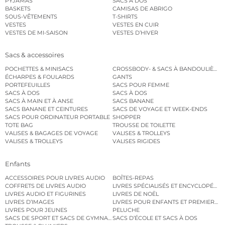
PYJAMAS
SACS À DOS
BASKETS
CAMISAS DE ABRIGO
SOUS-VÊTEMENTS
T-SHIRTS
VESTES
VESTES EN CUIR
VESTES DE MI-SAISON
VESTES D’HIVER
Sacs & accessoires
POCHETTES & MINISACS
CROSSBODY- & SACS À BANDOULIÈRE
ÉCHARPES & FOULARDS
GANTS
PORTEFEUILLES
SACS POUR FEMME
SACS À DOS
SACS À DOS
SACS À MAIN ET À ANSE
SACS BANANE
SACS BANANE ET CEINTURES
SACS DE VOYAGE ET WEEK-ENDS
SACS POUR ORDINATEUR PORTABLE
SHOPPER
TOTE BAG
TROUSSE DE TOILETTE
VALISES & BAGAGES DE VOYAGE
VALISES & TROLLEYS
VALISES & TROLLEYS
VALISES RIGIDES
Enfants
ACCESSOIRES POUR LIVRES AUDIO
BOÎTES-REPAS
COFFRETS DE LIVRES AUDIO
LIVRES SPÉCIALISÉS ET ENCYCLOPÉDI
LIVRES AUDIO ET FIGURINES
LIVRES DE NOËL
LIVRES D’IMAGES
LIVRES POUR ENFANTS ET PREMIERS L
LIVRES POUR JEUNES
PELUCHE
SACS DE SPORT ET SACS DE GYMNASTIQUE
SACS D’ÉCOLE ET SACS À DOS