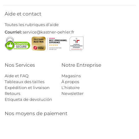
Aide et contact
Toutes les rubriques d’aide
Courriel:
service@kastner-oehler.fr
Nos Services
Notre Entreprise
Aide et FAQ
Magasins
Tableaux des tailles
À propos
Expédition et livraison
L’histoire
Retours
Newsletter
Etiqueta de devolución
Nos moyens de paiement
Mastercard
Visa
Diners
Cb
Applepay
Amazon
Payp
Klarna