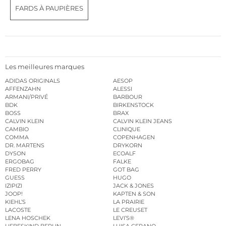
FARDS À PAUPIÈRES
Les meilleures marques
ADIDAS ORIGINALS
AESOP
AFFENZAHN
ALESSI
ARMANI/PRIVÉ
BARBOUR
BDK
BIRKENSTOCK
BOSS
BRAX
CALVIN KLEIN
CALVIN KLEIN JEANS
CAMBIO
CLINIQUE
COMMA
COPENHAGEN
DR. MARTENS
DRYKORN
DYSON
ECOALF
ERGOBAG
FALKE
FRED PERRY
GOT BAG
GUESS
HUGO
IZIPIZI
JACK & JONES
JOOP!
KAPTEN & SON
KIEHL’S
LA PRAIRIE
LACOSTE
LE CREUSET
LENA HOSCHEK
LEVI’S®
LIEBESKIND BERLIN
LUISA CERANO