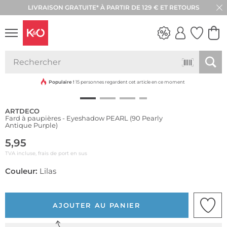
LIVRAISON GRATUITE* À PARTIR DE 129 € ET RETOURS
RETOUR SOUS 30 JOURS
LOOKS
WEDDING
VIBES
Populaire !
15 personnes regardent cet article en ce moment
ARTDECO
Fard à paupières - Eyeshadow PEARL (90 Pearly
Antique Purple)
5,95
TVA incluse, frais de port en sus
Couleur:
Lilas
AJOUTER AU PANIER