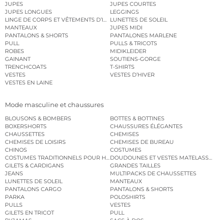
JUPES
JUPES COURTES
JUPES LONGUES
LEGGINGS
LINGE DE CORPS ET VÊTEMENTS D’INTÉRIEUR
LUNETTES DE SOLEIL
MANTEAUX
JUPES MIDI
PANTALONS & SHORTS
PANTALONES MARLENE
PULL
PULLS & TRICOTS
ROBES
MIDIKLEIDER
GAINANT
SOUTIENS-GORGE
TRENCHCOATS
T-SHIRTS
VESTES
VESTES D’HIVER
VESTES EN LAINE
Mode masculine et chaussures
BLOUSONS & BOMBERS
BOTTES & BOTTINES
BOXERSHORTS
CHAUSSURES ÉLÉGANTES
CHAUSSETTES
CHEMISES
CHEMISES DE LOISIRS
CHEMISES DE BUREAU
CHINOS
COSTUMES
COSTUMES TRADITIONNELS POUR HOMME
DOUDOUNES ET VESTES MATELASSÉES
GILETS & CARDIGANS
GRANDES TAILLES
JEANS
MULTIPACKS DE CHAUSSETTES
LUNETTES DE SOLEIL
MANTEAUX
PANTALONS CARGO
PANTALONS & SHORTS
PARKA
POLOSHIRTS
PULLS
VESTES
GILETS EN TRICOT
PULL