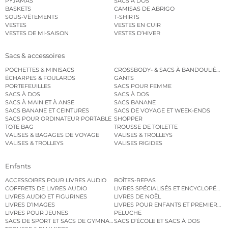
PYJAMAS
SACS À DOS
BASKETS
CAMISAS DE ABRIGO
SOUS-VÊTEMENTS
T-SHIRTS
VESTES
VESTES EN CUIR
VESTES DE MI-SAISON
VESTES D’HIVER
Sacs & accessoires
POCHETTES & MINISACS
CROSSBODY- & SACS À BANDOULIÈRE
ÉCHARPES & FOULARDS
GANTS
PORTEFEUILLES
SACS POUR FEMME
SACS À DOS
SACS À DOS
SACS À MAIN ET À ANSE
SACS BANANE
SACS BANANE ET CEINTURES
SACS DE VOYAGE ET WEEK-ENDS
SACS POUR ORDINATEUR PORTABLE
SHOPPER
TOTE BAG
TROUSSE DE TOILETTE
VALISES & BAGAGES DE VOYAGE
VALISES & TROLLEYS
VALISES & TROLLEYS
VALISES RIGIDES
Enfants
ACCESSOIRES POUR LIVRES AUDIO
BOÎTES-REPAS
COFFRETS DE LIVRES AUDIO
LIVRES SPÉCIALISÉS ET ENCYCLOPÉDI
LIVRES AUDIO ET FIGURINES
LIVRES DE NOËL
LIVRES D’IMAGES
LIVRES POUR ENFANTS ET PREMIERS L
LIVRES POUR JEUNES
PELUCHE
SACS DE SPORT ET SACS DE GYMNASTIQUE
SACS D’ÉCOLE ET SACS À DOS