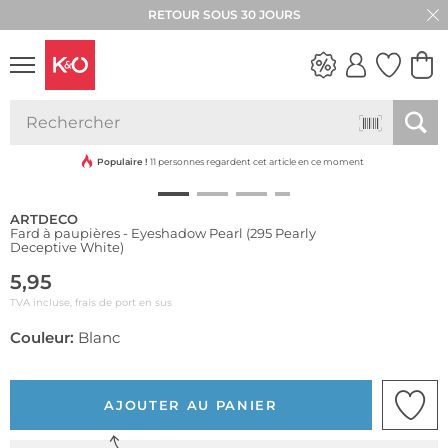
RETOUR SOUS 30 JOURS
LOOKS
WEDDING
VIBES
Populaire !
11 personnes regardent cet article en ce moment
ARTDECO
Fard à paupières - Eyeshadow Pearl (295 Pearly
Deceptive White)
5,95
TVA incluse, frais de port en sus
Couleur:
Blanc
AJOUTER AU PANIER