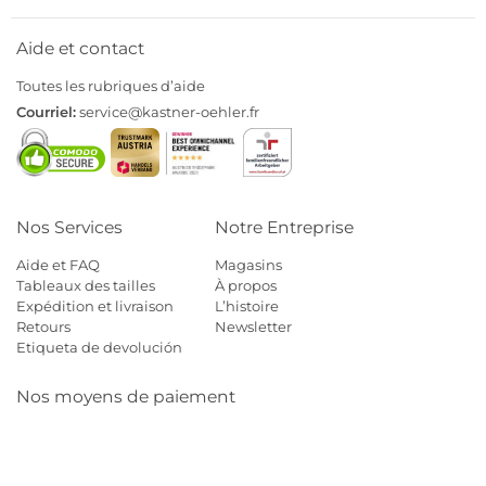
Aide et contact
Toutes les rubriques d’aide
Courriel:
service@kastner-oehler.fr
Nos Services
Notre Entreprise
Aide et FAQ
Magasins
Tableaux des tailles
À propos
Expédition et livraison
L’histoire
Retours
Newsletter
Etiqueta de devolución
Nos moyens de paiement
Mastercard
Visa
Diners
Cb
Applepay
Amazon
Payp
Klarna