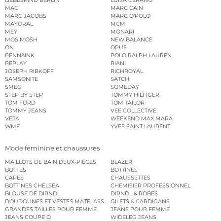
MAC
MARC CAIN
MARC JACOBS
MARC O’POLO
MAYORAL
MCM
MEY
MONARI
MOS MOSH
NEW BALANCE
ON
OPUS
PENN&INK
POLO RALPH LAUREN
REPLAY
RIANI
JOSEPH RIBKOFF
RICHROYAL
SAMSONITE
SATCH
SMEG
SOMEDAY
STEP BY STEP
TOMMY HILFIGER
TOM FORD
TOM TAILOR
TOMMY JEANS
VEE COLLECTIVE
VEJA
WEEKEND MAX MARA
WMF
YVES SAINT LAURENT
Mode féminine et chaussures
MAILLOTS DE BAIN DEUX-PIÈCES
BLAZER
BOTTES
BOTTINES
CAPES
CHAUSSETTES
BOTTINES CHELSEA
CHEMISIER PROFESSIONNEL
BLOUSE DE DIRNDL
DIRNDL & ROBES
DOUDOUNES ET VESTES MATELASSÉES
GILETS & CARDIGANS
GRANDES TAILLES POUR FEMME
JEANS POUR FEMME
JEANS COUPE O
WIDELEG JEANS