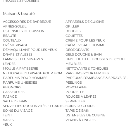
TROUSSE & PLUMIERS
Maison & beauté
ACCESSOIRES DE BARBECUE
APPAREILS DE CUISINE
APRÈS-SOLEIL
GRILLER
USTENSILES DE CUISSON
BOUGIES
BEAUTÉ
COUETTES
COUTEAUX
CRÈME POUR LES YEUX
CRÈME VISAGE
CRÈME VISAGE HOMME
DÉMAQUILLANT POUR LES YEUX
DÉODORANTS
DRAPS ET ALÈSES
GELS DOUCHE & BAIN
LAMPES ET LUMINAIRES
LINGE DE LIT ET HOUSSES DE COUETTE
LÈVRES
MEUBLES
MOULE À PÂTISSERIE
NETTOYANTS & TONIQUES
NETTOYAGE DU VISAGE POUR HOMMES
PARFUMS POUR FEMMES
PARFUMS POUR HOMMES
PARFUMS D’AMBIANCE & SPRAYS D’A
PARFUMS UNISEXES
PEELINGS
PEIGNOIRS
PORCELAINE
CASSEROLES
POUR ELLE
RASAGE
ROUGES À LÈVRES
SALLE DE BAIN
SERVIETTES
SERVIETTES POUR INVITÉS ET GANTS DE TOILETTE
SOINS DU CORPS
SOINS DU VISAGE
TAPIS DE BAIN
TEINT
USTENSILES DE CUISINE
VASES
VERNIS À ONGLES
YEUX