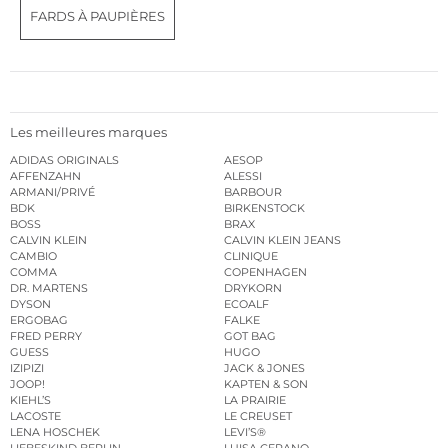
FARDS À PAUPIÈRES
Les meilleures marques
ADIDAS ORIGINALS
AESOP
AFFENZAHN
ALESSI
ARMANI/PRIVÉ
BARBOUR
BDK
BIRKENSTOCK
BOSS
BRAX
CALVIN KLEIN
CALVIN KLEIN JEANS
CAMBIO
CLINIQUE
COMMA
COPENHAGEN
DR. MARTENS
DRYKORN
DYSON
ECOALF
ERGOBAG
FALKE
FRED PERRY
GOT BAG
GUESS
HUGO
IZIPIZI
JACK & JONES
JOOP!
KAPTEN & SON
KIEHL’S
LA PRAIRIE
LACOSTE
LE CREUSET
LENA HOSCHEK
LEVI’S®
LIEBESKIND BERLIN
LUISA CERANO