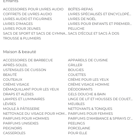
Enfants
ACCESSOIRES POUR LIVRES AUDIO
BOÎTES-REPAS
COFFRETS DE LIVRES AUDIO
LIVRES SPÉCIALISÉS ET ENCYCLOPÉDI
LIVRES AUDIO ET FIGURINES
LIVRES DE NOËL
LIVRES D’IMAGES
LIVRES POUR ENFANTS ET PREMIERS L
LIVRES POUR JEUNES
PELUCHE
SACS DE SPORT ET SACS DE GYMNASTIQUE
SACS D’ÉCOLE ET SACS À DOS
TROUSSE & PLUMIERS
Maison & beauté
ACCESSOIRES DE BARBECUE
APPAREILS DE CUISINE
APRÈS-SOLEIL
GRILLER
USTENSILES DE CUISSON
BOUGIES
BEAUTÉ
COUETTES
COUTEAUX
CRÈME POUR LES YEUX
CRÈME VISAGE
CRÈME VISAGE HOMME
DÉMAQUILLANT POUR LES YEUX
DÉODORANTS
DRAPS ET ALÈSES
GELS DOUCHE & BAIN
LAMPES ET LUMINAIRES
LINGE DE LIT ET HOUSSES DE COUETTE
LÈVRES
MEUBLES
MOULE À PÂTISSERIE
NETTOYANTS & TONIQUES
NETTOYAGE DU VISAGE POUR HOMMES
PARFUMS POUR FEMMES
PARFUMS POUR HOMMES
PARFUMS D’AMBIANCE & SPRAYS D’A
PARFUMS UNISEXES
PEELINGS
PEIGNOIRS
PORCELAINE
CASSEROLES
POUR ELLE