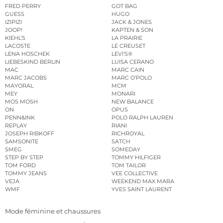
FRED PERRY
GOT BAG
GUESS
HUGO
IZIPIZI
JACK & JONES
JOOP!
KAPTEN & SON
KIEHL’S
LA PRAIRIE
LACOSTE
LE CREUSET
LENA HOSCHEK
LEVI’S®
LIEBESKIND BERLIN
LUISA CERANO
MAC
MARC CAIN
MARC JACOBS
MARC O’POLO
MAYORAL
MCM
MEY
MONARI
MOS MOSH
NEW BALANCE
ON
OPUS
PENN&INK
POLO RALPH LAUREN
REPLAY
RIANI
JOSEPH RIBKOFF
RICHROYAL
SAMSONITE
SATCH
SMEG
SOMEDAY
STEP BY STEP
TOMMY HILFIGER
TOM FORD
TOM TAILOR
TOMMY JEANS
VEE COLLECTIVE
VEJA
WEEKEND MAX MARA
WMF
YVES SAINT LAURENT
Mode féminine et chaussures