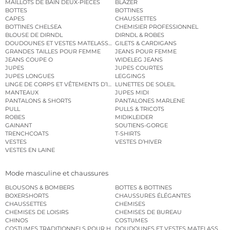
MAILLOTS DE BAIN DEUX-PIÈCES
BLAZER
BOTTES
BOTTINES
CAPES
CHAUSSETTES
BOTTINES CHELSEA
CHEMISIER PROFESSIONNEL
BLOUSE DE DIRNDL
DIRNDL & ROBES
DOUDOUNES ET VESTES MATELASSÉES
GILETS & CARDIGANS
GRANDES TAILLES POUR FEMME
JEANS POUR FEMME
JEANS COUPE O
WIDELEG JEANS
JUPES
JUPES COURTES
JUPES LONGUES
LEGGINGS
LINGE DE CORPS ET VÊTEMENTS D’INTÉRIEUR
LUNETTES DE SOLEIL
MANTEAUX
JUPES MIDI
PANTALONS & SHORTS
PANTALONES MARLENE
PULL
PULLS & TRICOTS
ROBES
MIDIKLEIDER
GAINANT
SOUTIENS-GORGE
TRENCHCOATS
T-SHIRTS
VESTES
VESTES D’HIVER
VESTES EN LAINE
Mode masculine et chaussures
BLOUSONS & BOMBERS
BOTTES & BOTTINES
BOXERSHORTS
CHAUSSURES ÉLÉGANTES
CHAUSSETTES
CHEMISES
CHEMISES DE LOISIRS
CHEMISES DE BUREAU
CHINOS
COSTUMES
COSTUMES TRADITIONNELS POUR HOMME
DOUDOUNES ET VESTES MATELASSÉES