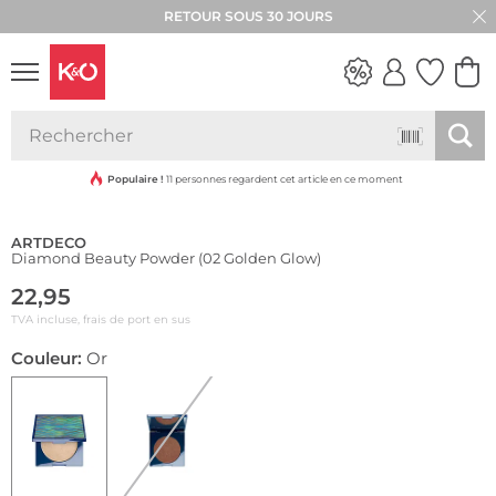
RETOUR SOUS 30 JOURS
LOOKS
WEDDING
VIBES
Populaire !
11 personnes regardent cet article en ce moment
ARTDECO
Diamond Beauty Powder (02 Golden Glow)
22,95
TVA incluse, frais de port en sus
Couleur:
Or