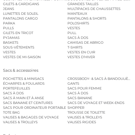
GILETS & CARDIGANS
GRANDES TAILLES
JEANS
MULTIPACKS DE CHAUSSETTES
LUNETTES DE SOLEIL
MANTEAUX
PANTALONS CARGO
PANTALONS & SHORTS
PARKA
POLOSHIRTS
PULLS
VESTES
GILETS EN TRICOT
PULL
PYJAMAS
SACS À DOS
BASKETS
CAMISAS DE ABRIGO
SOUS-VÊTEMENTS
T-SHIRTS
VESTES
VESTES EN CUIR
VESTES DE MI-SAISON
VESTES D’HIVER
Sacs & accessoires
POCHETTES & MINISACS
CROSSBODY- & SACS À BANDOULIÈRE
ÉCHARPES & FOULARDS
GANTS
PORTEFEUILLES
SACS POUR FEMME
SACS À DOS
SACS À DOS
SACS À MAIN ET À ANSE
SACS BANANE
SACS BANANE ET CEINTURES
SACS DE VOYAGE ET WEEK-ENDS
SACS POUR ORDINATEUR PORTABLE
SHOPPER
TOTE BAG
TROUSSE DE TOILETTE
VALISES & BAGAGES DE VOYAGE
VALISES & TROLLEYS
VALISES & TROLLEYS
VALISES RIGIDES