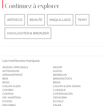
Continuez à explorer
ARTDECO
BEAUTÉ
MAQUILLAGE
TEINT
HIGHLIGHTER & BRONZER
Les meilleures marques
ADIDAS ORIGINALS
AESOP
AFFENZAHN
ALESSI
ARMANI/PRIVÉ
BARBOUR
BDK
BIRKENSTOCK
BOSS
BRAX
CALVIN KLEIN
CALVIN KLEIN JEANS
CAMBIO
CLINIQUE
COMMA
COPENHAGEN
DR. MARTENS
DRYKORN
DYSON
ECOALF
ERGOBAG
FALKE