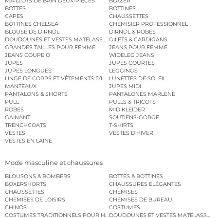
MAILLOTS DE BAIN DEUX-PIÈCES
BLAZER
BOTTES
BOTTINES
CAPES
CHAUSSETTES
BOTTINES CHELSEA
CHEMISIER PROFESSIONNEL
BLOUSE DE DIRNDL
DIRNDL & ROBES
DOUDOUNES ET VESTES MATELASSÉES
GILETS & CARDIGANS
GRANDES TAILLES POUR FEMME
JEANS POUR FEMME
JEANS COUPE O
WIDELEG JEANS
JUPES
JUPES COURTES
JUPES LONGUES
LEGGINGS
LINGE DE CORPS ET VÊTEMENTS D’INTÉRIEUR
LUNETTES DE SOLEIL
MANTEAUX
JUPES MIDI
PANTALONS & SHORTS
PANTALONES MARLENE
PULL
PULLS & TRICOTS
ROBES
MIDIKLEIDER
GAINANT
SOUTIENS-GORGE
TRENCHCOATS
T-SHIRTS
VESTES
VESTES D’HIVER
VESTES EN LAINE
Mode masculine et chaussures
BLOUSONS & BOMBERS
BOTTES & BOTTINES
BOXERSHORTS
CHAUSSURES ÉLÉGANTES
CHAUSSETTES
CHEMISES
CHEMISES DE LOISIRS
CHEMISES DE BUREAU
CHINOS
COSTUMES
COSTUMES TRADITIONNELS POUR HOMME
DOUDOUNES ET VESTES MATELASSÉES