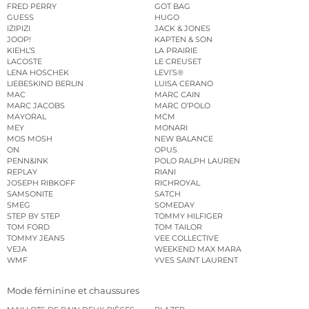
FRED PERRY
GOT BAG
GUESS
HUGO
IZIPIZI
JACK & JONES
JOOP!
KAPTEN & SON
KIEHL’S
LA PRAIRIE
LACOSTE
LE CREUSET
LENA HOSCHEK
LEVI’S®
LIEBESKIND BERLIN
LUISA CERANO
MAC
MARC CAIN
MARC JACOBS
MARC O’POLO
MAYORAL
MCM
MEY
MONARI
MOS MOSH
NEW BALANCE
ON
OPUS
PENN&INK
POLO RALPH LAUREN
REPLAY
RIANI
JOSEPH RIBKOFF
RICHROYAL
SAMSONITE
SATCH
SMEG
SOMEDAY
STEP BY STEP
TOMMY HILFIGER
TOM FORD
TOM TAILOR
TOMMY JEANS
VEE COLLECTIVE
VEJA
WEEKEND MAX MARA
WMF
YVES SAINT LAURENT
Mode féminine et chaussures