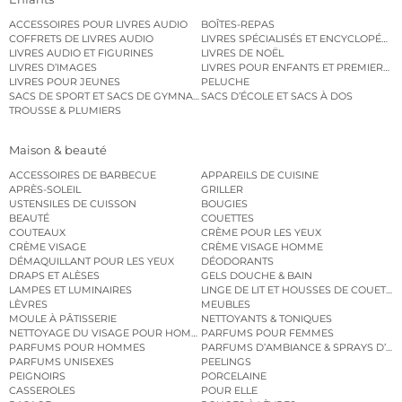
ACCESSOIRES POUR LIVRES AUDIO
BOÎTES-REPAS
COFFRETS DE LIVRES AUDIO
LIVRES SPÉCIALISÉS ET ENCYCLOPÉDI
LIVRES AUDIO ET FIGURINES
LIVRES DE NOËL
LIVRES D’IMAGES
LIVRES POUR ENFANTS ET PREMIERS L
LIVRES POUR JEUNES
PELUCHE
SACS DE SPORT ET SACS DE GYMNASTIQUE
SACS D’ÉCOLE ET SACS À DOS
TROUSSE & PLUMIERS
Maison & beauté
ACCESSOIRES DE BARBECUE
APPAREILS DE CUISINE
APRÈS-SOLEIL
GRILLER
USTENSILES DE CUISSON
BOUGIES
BEAUTÉ
COUETTES
COUTEAUX
CRÈME POUR LES YEUX
CRÈME VISAGE
CRÈME VISAGE HOMME
DÉMAQUILLANT POUR LES YEUX
DÉODORANTS
DRAPS ET ALÈSES
GELS DOUCHE & BAIN
LAMPES ET LUMINAIRES
LINGE DE LIT ET HOUSSES DE COUETTE
LÈVRES
MEUBLES
MOULE À PÂTISSERIE
NETTOYANTS & TONIQUES
NETTOYAGE DU VISAGE POUR HOMMES
PARFUMS POUR FEMMES
PARFUMS POUR HOMMES
PARFUMS D’AMBIANCE & SPRAYS D’A
PARFUMS UNISEXES
PEELINGS
PEIGNOIRS
PORCELAINE
CASSEROLES
POUR ELLE