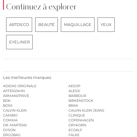
Continuez à explorer
ARTDECO
BEAUTÉ
MAQUILLAGE
YEUX
EYELINER
Les meilleures marques
ADIDAS ORIGINALS
AESOP
AFFENZAHN
ALESSI
ARMANI/PRIVÉ
BARBOUR
BDK
BIRKENSTOCK
BOSS
BRAX
CALVIN KLEIN
CALVIN KLEIN JEANS
CAMBIO
CLINIQUE
COMMA
COPENHAGEN
DR. MARTENS
DRYKORN
DYSON
ECOALF
ERGOBAG
FALKE