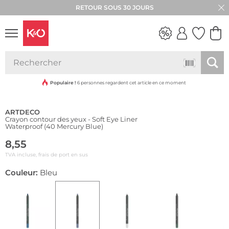
RETOUR SOUS 30 JOURS
Résistant à l'eau
LOOKS
WEDDING
VIBES
Populaire !
6 personnes regardent cet article en ce moment
ARTDECO
Crayon contour des yeux - Soft Eye Liner
Waterproof (40 Mercury Blue)
8,55
TVA incluse, frais de port en sus
Couleur:
Bleu