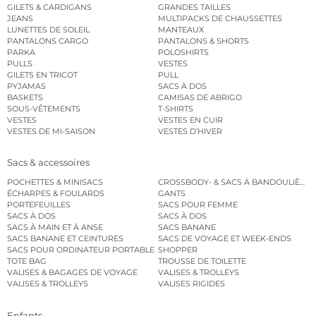
GILETS & CARDIGANS
GRANDES TAILLES
JEANS
MULTIPACKS DE CHAUSSETTES
LUNETTES DE SOLEIL
MANTEAUX
PANTALONS CARGO
PANTALONS & SHORTS
PARKA
POLOSHIRTS
PULLS
VESTES
GILETS EN TRICOT
PULL
PYJAMAS
SACS À DOS
BASKETS
CAMISAS DE ABRIGO
SOUS-VÊTEMENTS
T-SHIRTS
VESTES
VESTES EN CUIR
VESTES DE MI-SAISON
VESTES D’HIVER
Sacs & accessoires
POCHETTES & MINISACS
CROSSBODY- & SACS À BANDOULIÈRE
ÉCHARPES & FOULARDS
GANTS
PORTEFEUILLES
SACS POUR FEMME
SACS À DOS
SACS À DOS
SACS À MAIN ET À ANSE
SACS BANANE
SACS BANANE ET CEINTURES
SACS DE VOYAGE ET WEEK-ENDS
SACS POUR ORDINATEUR PORTABLE
SHOPPER
TOTE BAG
TROUSSE DE TOILETTE
VALISES & BAGAGES DE VOYAGE
VALISES & TROLLEYS
VALISES & TROLLEYS
VALISES RIGIDES
Enfants